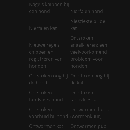
Nagels knippen bij
een hond
Nierfalen hond
Niesziekte bij de
Nierfalen kat
kat
Ontstoken
Nieuwe regels
anaalklieren: een
chippen en
veelvoorkomend
registreren van
probleem voor
honden
honden
Ontstoken oog bij
Ontstoken oog bij
de hond
de kat
Ontstoken
Ontstoken
tandvlees hond
tandvlees kat
Ontstoken
Ontwormen hond
voorhuid bij hond
(wormenkuur)
Ontwormen kat
Ontwormen pup