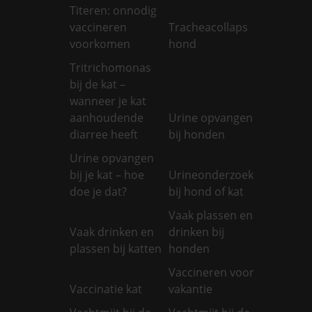
Titeren: onnodig
vaccineren
Tracheacollaps
voorkomen
hond
Tritrichomonas
bij de kat –
wanneer je kat
aanhoudende
Urine opvangen
diarree heeft
bij honden
Urine opvangen
bij je kat – hoe
Urineonderzoek
doe je dat?
bij hond of kat
Vaak plassen en
Vaak drinken en
drinken bij
plassen bij katten
honden
Vaccineren voor
Vaccinatie kat
vakantie