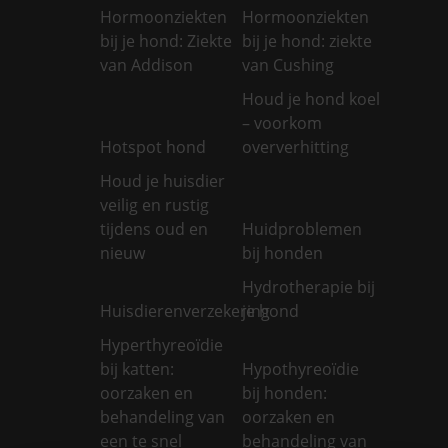
Hormoonziekten
Hormoonziekten
bij je hond: Ziekte
bij je hond: ziekte
van Addison
van Cushing
Houd je hond koel
– voorkom
Hotspot hond
oververhitting
Houd je huisdier
veilig en rustig
tijdens oud en
Huidproblemen
nieuw
bij honden
Hydrotherapie bij
Huisdierenverzekering
je hond
Hyperthyreoïdie
bij katten:
Hypothyreoïdie
oorzaken en
bij honden:
behandeling van
oorzaken en
een te snel
behandeling van