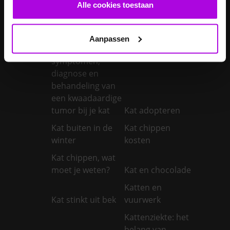
castreren
steriliseren
Alle cookies toestaan
Je konijnen
vaccineren
Kanker bij honden
Aanpassen
Kanker bij katten:
symptomen,
diagnose en
behandeling van
een kwaadaardige
tumor bij je kat
Kat adopteren
Kat buiten in de
Kat chippen
winter
kosten
Kat chippen, wat
moet je weten?
Kat en chocolade
Katten en
Kat stinkt uit bek
vuurwerk
Kattenziekte: het
belang van