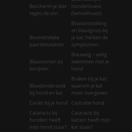
Bescherm je dier
hondenhoest
tegen de zon
(kennelhoest)
Blaasontsteking
en blaasgruis bij
Besmettelijke
je kat: herken de
paardenziekten
symptomen
Blauwalg – veilig
Blaasstenen bij
zwemmen met je
konijnen
hond
Braken bij je kat:
Bloedonderzoek
waarom je kat
bij hond en kat
moet overgeven
Cariës bij je hond
Castratie hond
Cataracts bij
Cataracts bij
honden: heeft
katten: heeft mijn
mijn hond staar?
kat staar?