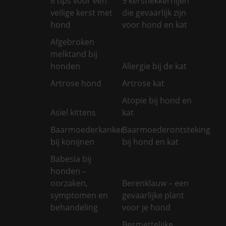
8 tips voor een
9 kerstlekkernijen
veilige kerst met
die gevaarlijk zijn
hond
voor hond en kat
Afgebroken
melktand bij
honden
Allergie bij de kat
Artrose hond
Artrose kat
Atopie bij hond en
Asiel kittens
kat
Baarmoederkanker
Baarmoederontsteking
bij konijnen
bij hond en kat
Babesia bij
honden –
oorzaken,
Berenklauw – een
symptomen en
gevaarlijke plant
behandeling
voor je hond
Besmettelijke