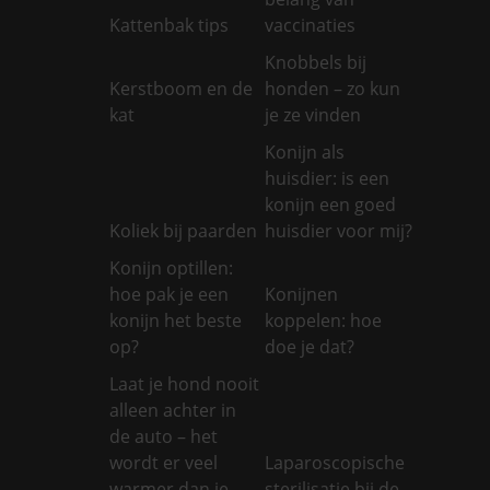
Kattenbak tips
vaccinaties
Knobbels bij
Kerstboom en de
honden – zo kun
kat
je ze vinden
Konijn als
huisdier: is een
konijn een goed
Koliek bij paarden
huisdier voor mij?
Konijn optillen:
hoe pak je een
Konijnen
konijn het beste
koppelen: hoe
op?
doe je dat?
Laat je hond nooit
alleen achter in
de auto – het
wordt er veel
Laparoscopische
warmer dan je
sterilisatie bij de