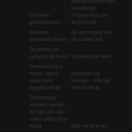
eikenprocessierups:
vervelende
De beste
irritatie voor jou
gezinshonden
en je hond!
De juiste
De verzorging van
dierenarts kiezen
de oudere kat
De ziekte van
Lyme bij de hond
De ziekte van Weil
Dementie bij je
hond – wordt
Demodex bij
jouw hond
honden – infectie
vergeetachtig?
met huidmijt
Diabetes bij
honden: herken
de signalen van
suikerziekte bij je
hond
Diarree bij je kat