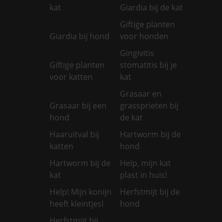
kat
Giardia bij de kat
Giftige planten
Giardia bij hond
voor honden
Gingivitis
Giftige planten
stomatitis bij je
voor katten
kat
Grasaar en
Grasaar bij een
grassprieten bij
hond
de kat
Haaruitval bij
Hartworm bij de
katten
hond
Hartworm bij de
Help, mijn kat
kat
plast in huis!
Help! Mijn konijn
Herfstmijt bij de
heeft kleintjes!
hond
Herfstmijt bij