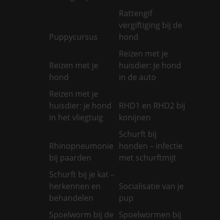
Rattengif
vergiftiging bij de
Puppycursus
hond
Reizen met je
Reizen met je
huisdier: je hond
hond
in de auto
Reizen met je
huisdier: je hond
RHD1 en RHD2 bij
in het vliegtuig
konijnen
Schurft bij
Rhinopneumonie
honden – infectie
bij paarden
met schurftmijt
Schurft bij je kat –
herkennen en
Socialisatie van je
behandelen
pup
Spoelworm bij de
Spoelwormen bij