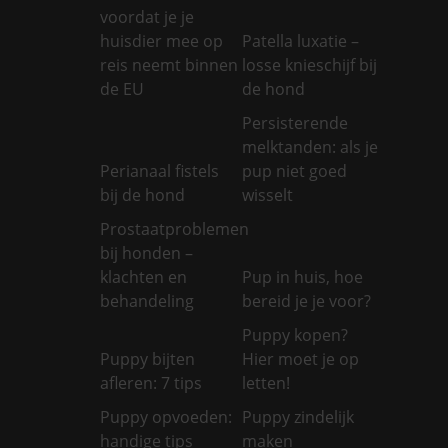
voordat je je
huisdier mee op
Patella luxatie –
reis neemt binnen
losse knieschijf bij
de EU
de hond
Persisterende
melktanden: als je
Perianaal fistels
pup niet goed
bij de hond
wisselt
Prostaatproblemen
bij honden –
klachten en
Pup in huis, hoe
behandeling
bereid je je voor?
Puppy kopen?
Puppy bijten
Hier moet je op
afleren: 7 tips
letten!
Puppy opvoeden:
Puppy zindelijk
handige tips
maken