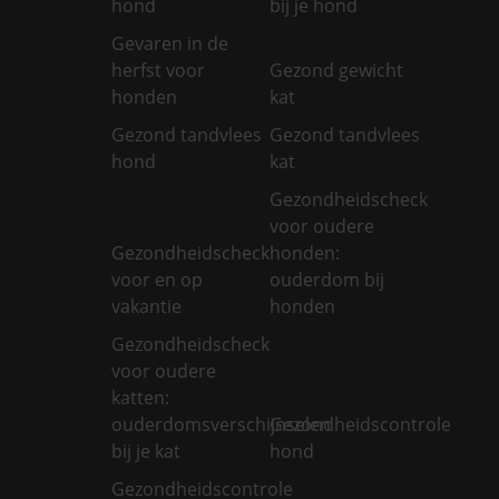
hond
bij je hond
Gevaren in de
herfst voor
Gezond gewicht
honden
kat
Gezond tandvlees
Gezond tandvlees
hond
kat
Gezondheidscheck
voor oudere
Gezondheidscheck
honden:
voor en op
ouderdom bij
vakantie
honden
Gezondheidscheck
voor oudere
katten:
ouderdomsverschijnselen
Gezondheidscontrole
bij je kat
hond
Gezondheidscontrole