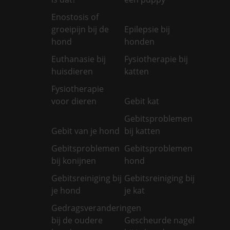
Enostosis of
groeipijn bij de
Epilepsie bij
hond
honden
Euthanasie bij
Fysiotherapie bij
huisdieren
katten
Fysiotherapie
voor dieren
Gebit kat
Gebitsproblemen
Gebit van je hond
bij katten
Gebitsproblemen
Gebitsproblemen
bij konijnen
hond
Gebitsreiniging bij
Gebitsreiniging bij
je hond
je kat
Gedragsveranderingen
bij de oudere
Gescheurde nagel