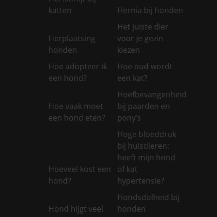
katten
Hernia bij honden
Het juiste dier
Herplaatsing
voor je gezin
honden
kiezen
Hoe adopteer ik
Hoe oud wordt
een hond?
een kat?
Hoefbevangenheid
Hoe vaak moet
bij paarden en
een hond eten?
pony’s
Hoge bloeddruk
bij huisdieren:
heeft mijn hond
Hoeveel kost een
of kat
hond?
hypertensie?
Hondsdolheid bij
Hond hijgt veel
honden