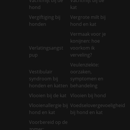
Vachtmijt bij de
Vachtmijt bij de
hond
kat
Vergiftiging bij
Vergrote milt bij
honden
hond en kat
Vermaak voor je
konijnen: hoe
Verlatingsangst
voorkom ik
pup
verveling?
Veulenziekte:
Vestibulair
oorzaken,
syndroom bij
symptomen en
honden en katten
behandeling
Vlooien bij de kat
Vlooien bij hond
Vlooienallergie bij
Voedselovergevoeligheid
hond en kat
bij hond en kat
Voorbereid op de
zomer: