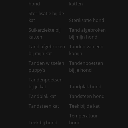
hond
katten
Sterilisatie bij de
kat
Sterilisatie hond
Suikerziekte bij
Tand afgebroken
katten
bij mijn hond
Tand afgebroken
Tanden van een
bij mijn kat
konijn
Tanden wisselen
Tandenpoetsen
puppy’s
bij je hond
Tandenpoetsen
bij je kat
Tandplak hond
Tandplak kat
Tandsteen hond
Tandsteen kat
Teek bij de kat
Temperatuur
Teek bij hond
hond