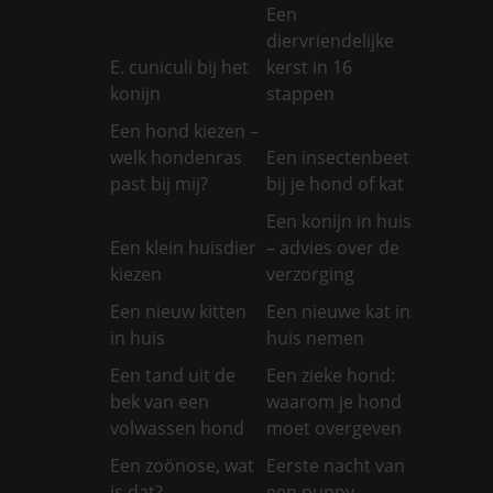
Een
diervriendelijke
E. cuniculi bij het
kerst in 16
konijn
stappen
Een hond kiezen –
welk hondenras
Een insectenbeet
past bij mij?
bij je hond of kat
Een konijn in huis
Een klein huisdier
– advies over de
kiezen
verzorging
Een nieuw kitten
Een nieuwe kat in
in huis
huis nemen
Een tand uit de
Een zieke hond:
bek van een
waarom je hond
volwassen hond
moet overgeven
Een zoönose, wat
Eerste nacht van
is dat?
een puppy