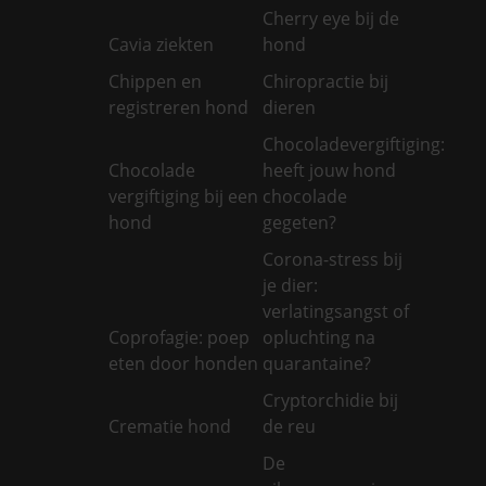
Cherry eye bij de
Cavia ziekten
hond
Chippen en
Chiropractie bij
registreren hond
dieren
Chocoladevergiftiging:
Chocolade
heeft jouw hond
vergiftiging bij een
chocolade
hond
gegeten?
Corona-stress bij
je dier:
verlatingsangst of
Coprofagie: poep
opluchting na
eten door honden
quarantaine?
Cryptorchidie bij
Crematie hond
de reu
De