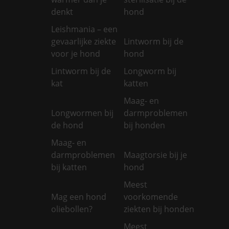
denkt
hond
Leishmania – een
gevaarlijke ziekte
Lintworm bij de
voor je hond
hond
Lintworm bij de
Longworm bij
kat
katten
Maag- en
Longwormen bij
darmproblemen
de hond
bij honden
Maag- en
darmproblemen
Maagtorsie bij je
bij katten
hond
Meest
Mag een hond
voorkomende
oliebollen?
ziekten bij honden
Meest