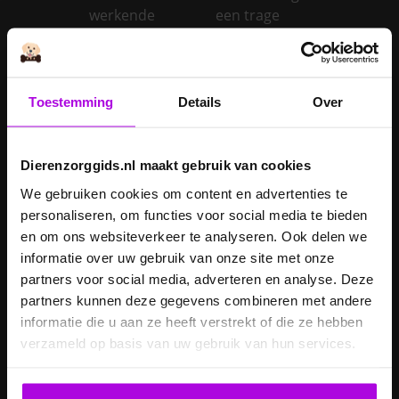
werkende
een trage
schildklier
schildklier
Is een kerstboom
giftig voor
Toestemming
Details
Over
Inentingen hond
honden?
Je hond heeft
Je cavia verzorgen
diarree
Dierenzorggids.nl maakt gebruik van cookies
Je hond wordt
We gebruiken cookies om content en advertenties te
geopereerd – wat
personaliseren, om functies voor social media te bieden
kan je
Je kat naar een
en om ons websiteverkeer te analyseren. Ook delen we
verwachten?
pension brengen
informatie over uw gebruik van onze site met onze
partners voor social media, adverteren en analyse. Deze
Je kat wordt
partners kunnen deze gegevens combineren met andere
geopereerd – wat
informatie die u aan ze heeft verstrekt of die ze hebben
kan je
Je kater laten
verzameld op basis van uw gebruik van hun services.
verwachten?
castreren
Je konijn laten
Je konijn laten