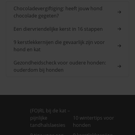
Chocoladevergiftiging: heeft jouw hond
chocolade gegeten?
Een diervriendelijke kerst in 16 stappen
9 kerstlekkernijen die gevaarlijk zijn voor
hond en kat
Gezondheidscheck voor oudere honden:
ouderdom bij honden
(FO)RL bij de kat –
pijnlijke
10 wintertips voor
tandhalslaesies
honden