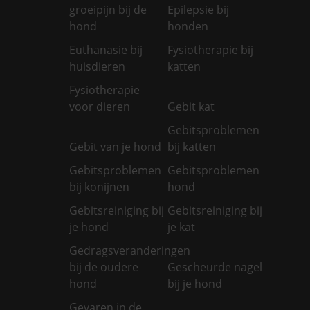
groeipijn bij de
Epilepsie bij
hond
honden
Euthanasie bij
Fysiotherapie bij
huisdieren
katten
Fysiotherapie
voor dieren
Gebit kat
Gebitsproblemen
Gebit van je hond
bij katten
Gebitsproblemen
Gebitsproblemen
bij konijnen
hond
Gebitsreiniging bij
Gebitsreiniging bij
je hond
je kat
Gedragsveranderingen
bij de oudere
Gescheurde nagel
hond
bij je hond
Gevaren in de