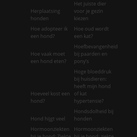
Het juiste dier
Herplaatsing
voor je gezin
honden
kiezen
Hoe adopteer ik
Hoe oud wordt
een hond?
een kat?
Hoefbevangenheid
Hoe vaak moet
bij paarden en
een hond eten?
pony’s
Hoge bloeddruk
bij huisdieren:
heeft mijn hond
Hoeveel kost een
of kat
hond?
hypertensie?
Hondsdolheid bij
Hond hijgt veel
honden
Hormoonziekten
Hormoonziekten
bij je hond: Ziekte
bij je hond: ziekte