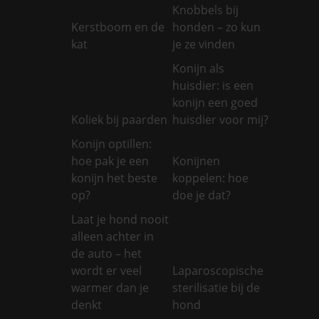
Knobbels bij
Kerstboom en de
honden – zo kun
kat
je ze vinden
Konijn als
huisdier: is een
konijn een goed
Koliek bij paarden
huisdier voor mij?
Konijn optillen:
hoe pak je een
Konijnen
konijn het beste
koppelen: hoe
op?
doe je dat?
Laat je hond nooit
alleen achter in
de auto – het
wordt er veel
Laparoscopische
warmer dan je
sterilisatie bij de
denkt
hond