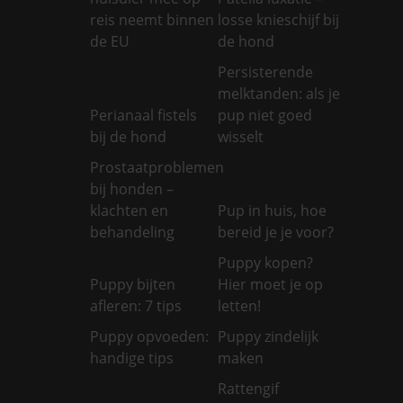
reis neemt binnen
losse knieschijf bij
de EU
de hond
Persisterende
melktanden: als je
Perianaal fistels
pup niet goed
bij de hond
wisselt
Prostaatproblemen
bij honden –
klachten en
Pup in huis, hoe
behandeling
bereid je je voor?
Puppy kopen?
Puppy bijten
Hier moet je op
afleren: 7 tips
letten!
Puppy opvoeden:
Puppy zindelijk
handige tips
maken
Rattengif