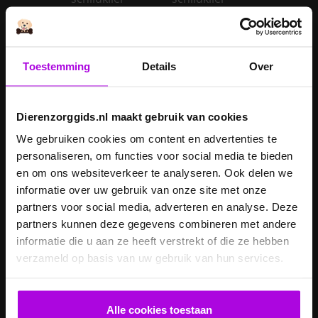
Is een kerstboom
giftig voor
Inentingen hond
honden?
Toestemming
Details
Over
Je hond heeft
Je cavia verzorgen
diarree
Dierenzorggids.nl maakt gebruik van cookies
Je hond wordt
geopereerd – wat
We gebruiken cookies om content en advertenties te
kan je
Je kat naar een
personaliseren, om functies voor social media te bieden
verwachten?
pension brengen
en om ons websiteverkeer te analyseren. Ook delen we
informatie over uw gebruik van onze site met onze
Je kat wordt
partners voor social media, adverteren en analyse. Deze
geopereerd – wat
partners kunnen deze gegevens combineren met andere
kan je
Je kater laten
informatie die u aan ze heeft verstrekt of die ze hebben
verwachten?
castreren
verzameld op basis van uw gebruik van hun services.
Je konijn laten
Je konijn laten
castreren
steriliseren
Alle cookies toestaan
Je konijnen