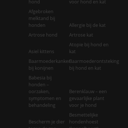
hond
voor hond en kat
Afgebroken
melktand bij
honden
Allergie bij de kat
Artrose hond
Artrose kat
Atopie bij hond en
Asiel kittens
kat
Baarmoederkanker
Baarmoederontsteking
bij konijnen
bij hond en kat
Babesia bij
honden –
oorzaken,
Berenklauw – een
symptomen en
gevaarlijke plant
behandeling
voor je hond
Besmettelijke
Bescherm je dier
hondenhoest