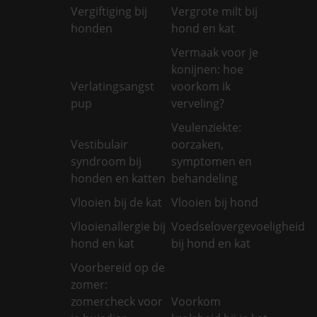
Vergiftiging bij
Vergrote milt bij
honden
hond en kat
Vermaak voor je
konijnen: hoe
Verlatingsangst
voorkom ik
pup
verveling?
Veulenziekte:
Vestibulair
oorzaken,
syndroom bij
symptomen en
honden en katten
behandeling
Vlooien bij de kat
Vlooien bij hond
Vlooienallergie bij
Voedselovergevoeligheid
hond en kat
bij hond en kat
Voorbereid op de
zomer:
zomercheck voor
Voorkom