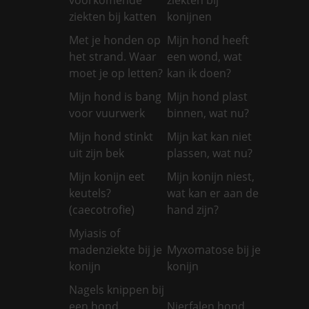
ziekten bij katten
konijnen
Met je honden op
Mijn hond heeft
het strand. Waar
een wond, wat
moet je op letten?
kan ik doen?
Mijn hond is bang
Mijn hond plast
voor vuurwerk
binnen, wat nu?
Mijn hond stinkt
Mijn kat kan niet
uit zijn bek
plassen, wat nu?
Mijn konijn eet
Mijn konijn niest,
keutels?
wat kan er aan de
(caecotrofie)
hand zijn?
Myiasis of
madenziekte bij je
Myxomatose bij je
konijn
konijn
Nagels knippen bij
een hond
Nierfalen hond