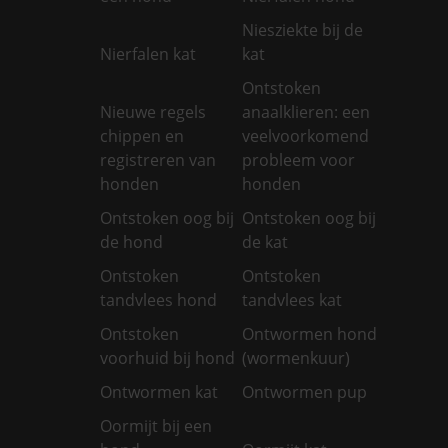
Niesziekte bij de
Nierfalen kat
kat
Ontstoken
Nieuwe regels
anaalklieren: een
chippen en
veelvoorkomend
registreren van
probleem voor
honden
honden
Ontstoken oog bij
Ontstoken oog bij
de hond
de kat
Ontstoken
Ontstoken
tandvlees hond
tandvlees kat
Ontstoken
Ontwormen hond
voorhuid bij hond
(wormenkuur)
Ontwormen kat
Ontwormen pup
Oormijt bij een