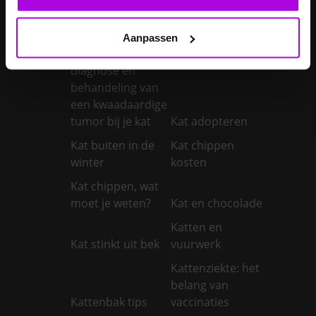
vaccineren
Kanker bij honden
Kanker bij katten:
Aanpassen
symptomen,
diagnose en
behandeling van
een kwaadaardige
tumor bij je kat
Kat adopteren
Kat buiten in de
Kat chippen
winter
kosten
Kat chippen, wat
moet je weten?
Kat en chocolade
Katten en
Kat stinkt uit bek
vuurwerk
Kattenziekte: het
belang van
Kattenbak tips
vaccinaties