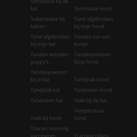
Sterilisatie bij de
kat
Sterilisatie hond
Suikerziekte bij
Tand afgebroken
katten
bij mijn hond
Tand afgebroken
Tanden van een
bij mijn kat
konijn
Tanden wisselen
Tandenpoetsen
puppy’s
bij je hond
Tandenpoetsen
bij je kat
Tandplak hond
Tandplak kat
Tandsteen hond
Tandsteen kat
Teek bij de kat
Temperatuur
Teek bij hond
hond
Titeren: onnodig
vaccineren
Tracheacollaps