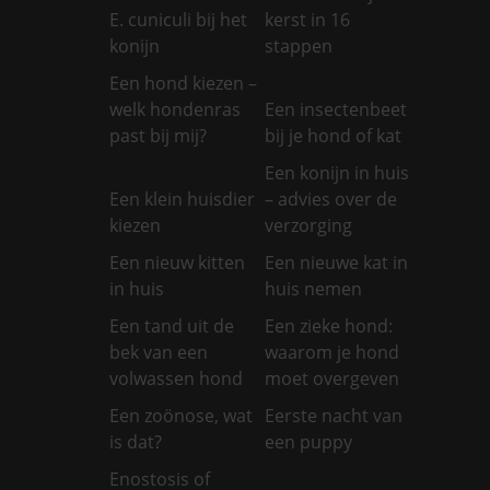
E. cuniculi bij het
kerst in 16
konijn
stappen
Een hond kiezen –
welk hondenras
Een insectenbeet
past bij mij?
bij je hond of kat
Een konijn in huis
Een klein huisdier
– advies over de
kiezen
verzorging
Een nieuw kitten
Een nieuwe kat in
in huis
huis nemen
Een tand uit de
Een zieke hond:
bek van een
waarom je hond
volwassen hond
moet overgeven
Een zoönose, wat
Eerste nacht van
is dat?
een puppy
Enostosis of