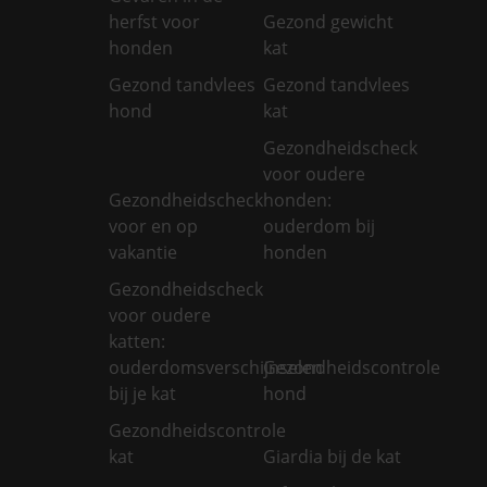
herfst voor
Gezond gewicht
honden
kat
Gezond tandvlees
Gezond tandvlees
hond
kat
Gezondheidscheck
voor oudere
Gezondheidscheck
honden:
voor en op
ouderdom bij
vakantie
honden
Gezondheidscheck
voor oudere
katten:
ouderdomsverschijnselen
Gezondheidscontrole
bij je kat
hond
Gezondheidscontrole
kat
Giardia bij de kat