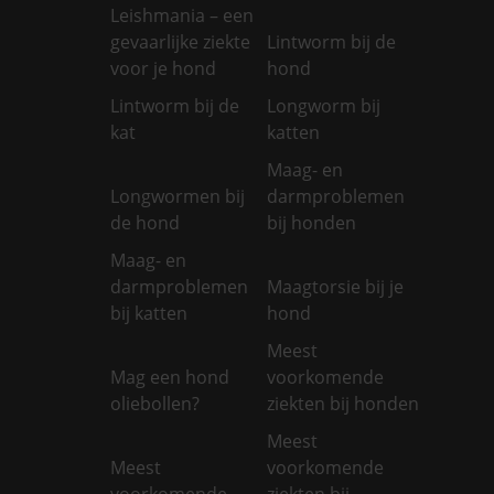
Leishmania – een
gevaarlijke ziekte
Lintworm bij de
voor je hond
hond
Lintworm bij de
Longworm bij
kat
katten
Maag- en
Longwormen bij
darmproblemen
de hond
bij honden
Maag- en
darmproblemen
Maagtorsie bij je
bij katten
hond
Meest
Mag een hond
voorkomende
oliebollen?
ziekten bij honden
Meest
Meest
voorkomende
voorkomende
ziekten bij