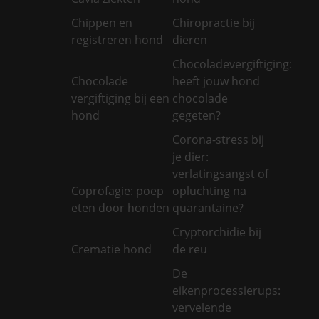
Chippen en
Chiropractie bij
registreren hond
dieren
Chocoladevergiftiging:
Chocolade
heeft jouw hond
vergiftiging bij een
chocolade
hond
gegeten?
Corona-stress bij
je dier:
verlatingsangst of
Coprofagie: poep
opluchting na
eten door honden
quarantaine?
Cryptorchidie bij
Crematie hond
de reu
De
eikenprocessierups:
vervelende