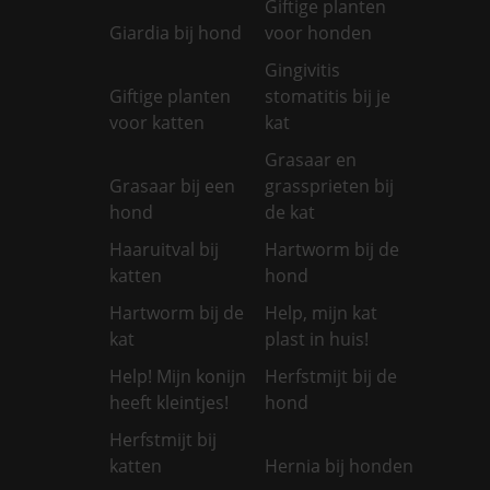
Giftige planten
Giardia bij hond
voor honden
Gingivitis
Giftige planten
stomatitis bij je
voor katten
kat
Grasaar en
Grasaar bij een
grassprieten bij
hond
de kat
Haaruitval bij
Hartworm bij de
katten
hond
Hartworm bij de
Help, mijn kat
kat
plast in huis!
Help! Mijn konijn
Herfstmijt bij de
heeft kleintjes!
hond
Herfstmijt bij
katten
Hernia bij honden