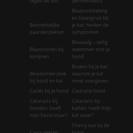
tegen de zon
(kennelhoest)
Blaasontsteking
en blaasgruis bij
Besmettelijke
je kat: herken de
paardenziekten
symptomen
Blauwalg – veilig
Blaasstenen bij
zwemmen met je
konijnen
hond
Braken bij je kat:
Bloedonderzoek
waarom je kat
bij hond en kat
moet overgeven
Cariës bij je hond
Castratie hond
Cataracts bij
Cataracts bij
honden: heeft
katten: heeft mijn
mijn hond staar?
kat staar?
Cherry eye bij de
Cavia ziekten
hond