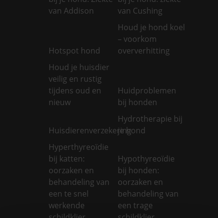
van Addison
van Cushing
Houd je hond koel
– voorkom
Hotspot hond
oververhitting
Houd je huisdier
veilig en rustig
tijdens oud en
Huidproblemen
nieuw
bij honden
Hydrotherapie bij
Huisdierenverzekering
je hond
Hyperthyreoïdie
bij katten:
Hypothyreoïdie
oorzaken en
bij honden:
behandeling van
oorzaken en
een te snel
behandeling van
werkende
een trage
schildklier
schildklier