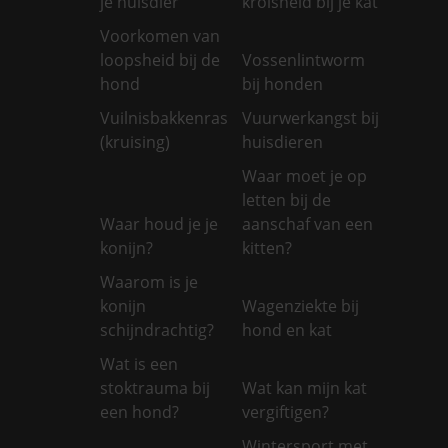
je huisdier
krolsheid bij je kat
Voorkomen van
loopsheid bij de
Vossenlintworm
hond
bij honden
Vuilnisbakkenras
Vuurwerkangst bij
(kruising)
huisdieren
Waar moet je op
letten bij de
Waar houd je je
aanschaf van een
konijn?
kitten?
Waarom is je
konijn
Wagenziekte bij
schijndrachtig?
hond en kat
Wat is een
stoktrauma bij
Wat kan mijn kat
een hond?
vergiftigen?
Wintersport met