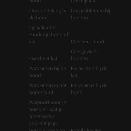
hond
Oormijt kat
Oorontsteking bij
Oorproblemen bij
de hond
honden
Op vakantie
zonder je hond of
kat
Overbeet hond
Overgewicht
Overbeet kat
honden
Parasieten bij de
Parasieten bij de
hond
kat
Parasieten in het
Parvovirus bij de
buitenland
hond
Paspoort voor je
huisdier: wat je
moet weten
voordat je je
huisdier mee op
Patella luxatie –