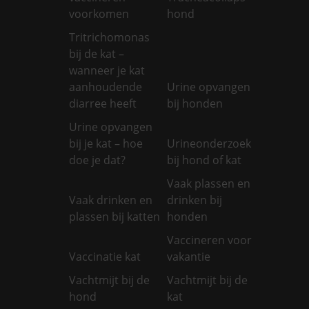
voorkomen
hond
Tritrichomonas
bij de kat –
wanneer je kat
aanhoudende
Urine opvangen
diarree heeft
bij honden
Urine opvangen
bij je kat – hoe
Urineonderzoek
doe je dat?
bij hond of kat
Vaak plassen en
Vaak drinken en
drinken bij
plassen bij katten
honden
Vaccineren voor
Vaccinatie kat
vakantie
Vachtmijt bij de
Vachtmijt bij de
hond
kat