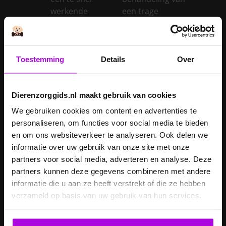
werkende
een trage
schildklier
schildklier
Is een kerstboom
giftig voor
Toestemming
Details
Over
Inentingen hond
honden?
Je hond heeft
Je cavia verzorgen
diarree
Dierenzorggids.nl maakt gebruik van cookies
Je hond wordt
We gebruiken cookies om content en advertenties te
geopereerd – wat
personaliseren, om functies voor social media te bieden
kan je
Je kat naar een
en om ons websiteverkeer te analyseren. Ook delen we
verwachten?
pension brengen
informatie over uw gebruik van onze site met onze
partners voor social media, adverteren en analyse. Deze
Je kat wordt
partners kunnen deze gegevens combineren met andere
geopereerd – wat
informatie die u aan ze heeft verstrekt of die ze hebben
kan je
Je kater laten
verzameld op basis van uw gebruik van hun services.
verwachten?
castreren
Je konijn laten
Je konijn laten