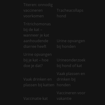
Titeren: onnodig
vaccineren
Tracheacollaps
voorkomen
hond
Tritrichomonas
bij de kat –
wanneer je kat
aanhoudende
Urine opvangen
diarree heeft
bij honden
Urine opvangen
bij je kat – hoe
Urineonderzoek
doe je dat?
bij hond of kat
Vaak plassen en
Vaak drinken en
drinken bij
plassen bij katten
honden
Vaccineren voor
Vaccinatie kat
vakantie