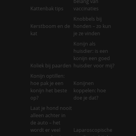
belang van
Kattenbak tips
vaccinaties
Knobbels bij
Kerstboom en de
honden – zo kun
kat
je ze vinden
Konijn als
huisdier: is een
konijn een goed
Koliek bij paarden
huisdier voor mij?
Konijn optillen:
hoe pak je een
Konijnen
konijn het beste
koppelen: hoe
op?
doe je dat?
Laat je hond nooit
alleen achter in
de auto – het
wordt er veel
Laparoscopische