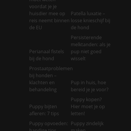
voordat je je
huisdier mee op
Patella luxatie –
reis neemt binnen
losse knieschijf bij
de EU
de hond
Persisterende
melktanden: als je
Perianaal fistels
pup niet goed
bij de hond
wisselt
Prostaatproblemen
bij honden –
klachten en
Pup in huis, hoe
behandeling
bereid je je voor?
Puppy kopen?
Puppy bijten
Hier moet je op
afleren: 7 tips
letten!
Puppy opvoeden:
Puppy zindelijk
handige tips
maken