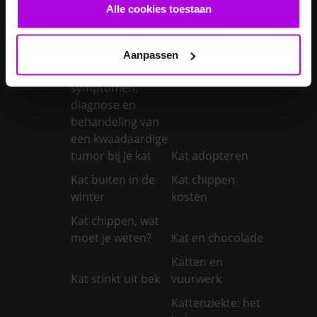
castreren
steriliseren
Alle cookies toestaan
Je konijnen
vaccineren
Kanker bij honden
Aanpassen
Kanker bij katten:
symptomen,
diagnose en
behandeling van
een kwaadaardige
tumor bij je kat
Kat adopteren
Kat buiten in de
Kat chippen
winter
kosten
Kat chippen, wat
moet je weten?
Kat en chocolade
Katten en
Kat stinkt uit bek
vuurwerk
Kattenziekte: het