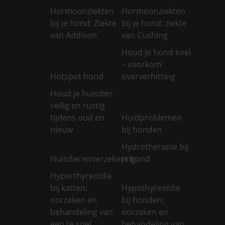
Hormoonziekten
Hormoonziekten
bij je hond: Ziekte
bij je hond: ziekte
van Addison
van Cushing
Houd je hond koel
– voorkom
Hotspot hond
oververhitting
Houd je huisdier
veilig en rustig
tijdens oud en
Huidproblemen
nieuw
bij honden
Hydrotherapie bij
Huisdierenverzekering
je hond
Hyperthyreoïdie
bij katten:
Hypothyreoïdie
oorzaken en
bij honden:
behandeling van
oorzaken en
een te snel
behandeling van