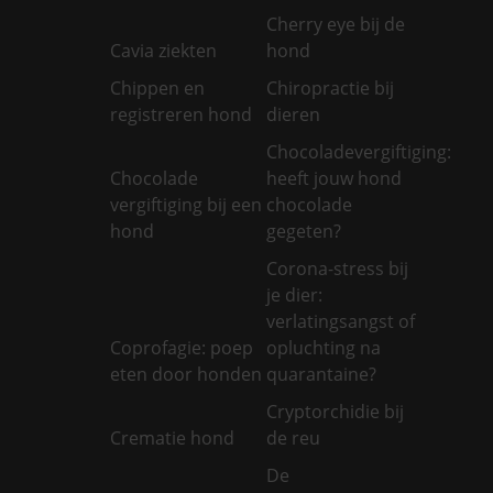
Cherry eye bij de
Cavia ziekten
hond
Chippen en
Chiropractie bij
registreren hond
dieren
Chocoladevergiftiging:
Chocolade
heeft jouw hond
vergiftiging bij een
chocolade
hond
gegeten?
Corona-stress bij
je dier:
verlatingsangst of
Coprofagie: poep
opluchting na
eten door honden
quarantaine?
Cryptorchidie bij
Crematie hond
de reu
De