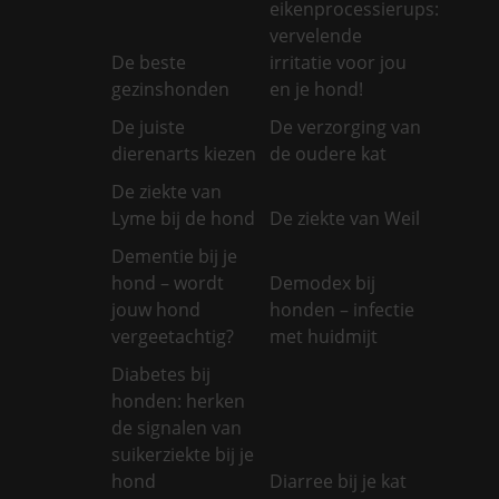
eikenprocessierups:
vervelende
De beste
irritatie voor jou
gezinshonden
en je hond!
De juiste
De verzorging van
dierenarts kiezen
de oudere kat
De ziekte van
Lyme bij de hond
De ziekte van Weil
Dementie bij je
hond – wordt
Demodex bij
jouw hond
honden – infectie
vergeetachtig?
met huidmijt
Diabetes bij
honden: herken
de signalen van
suikerziekte bij je
hond
Diarree bij je kat