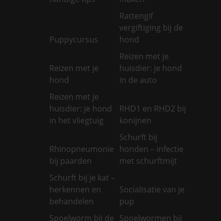
Rattengif
vergiftiging bij de
Puppycursus
hond
Reizen met je
Reizen met je
huisdier: je hond
hond
in de auto
Reizen met je
huisdier: je hond
RHD1 en RHD2 bij
in het vliegtuig
konijnen
Schurft bij
Rhinopneumonie
honden – infectie
bij paarden
met schurftmijt
Schurft bij je kat –
herkennen en
Socialisatie van je
behandelen
pup
Spoelworm bij de
Spoelwormen bij