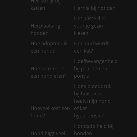
Herfstmijt bij
katten
Hernia bij honden
Het juiste dier
Herplaatsing
voor je gezin
honden
kiezen
Hoe adopteer ik
Hoe oud wordt
een hond?
een kat?
Hoefbevangenheid
Hoe vaak moet
bij paarden en
een hond eten?
pony’s
Hoge bloeddruk
bij huisdieren:
heeft mijn hond
Hoeveel kost een
of kat
hond?
hypertensie?
Hondsdolheid bij
Hond hijgt veel
honden