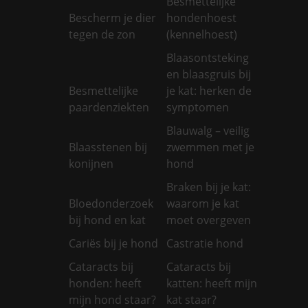
Besmettelijke
Bescherm je dier
hondenhoest
tegen de zon
(kennelhoest)
Blaasontsteking
en blaasgruis bij
Besmettelijke
je kat: herken de
paardenziekten
symptomen
Blauwalg – veilig
Blaasstenen bij
zwemmen met je
konijnen
hond
Braken bij je kat:
Bloedonderzoek
waarom je kat
bij hond en kat
moet overgeven
Cariës bij je hond
Castratie hond
Cataracts bij
Cataracts bij
honden: heeft
katten: heeft mijn
mijn hond staar?
kat staar?