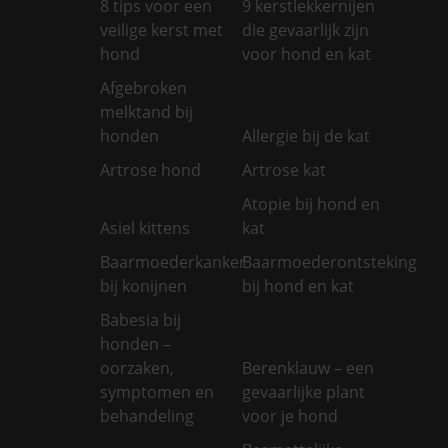
8 tips voor een
9 kerstlekkernijen
veilige kerst met
die gevaarlijk zijn
hond
voor hond en kat
Afgebroken
melktand bij
honden
Allergie bij de kat
Artrose hond
Artrose kat
Atopie bij hond en
Asiel kittens
kat
Baarmoederkanker
Baarmoederontsteking
bij konijnen
bij hond en kat
Babesia bij
honden –
oorzaken,
Berenklauw – een
symptomen en
gevaarlijke plant
behandeling
voor je hond