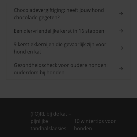
Chocoladevergiftiging: heeft jouw hond
chocolade gegeten?
Een diervriendelijke kerst in 16 stappen
9 kerstlekkernijen die gevaarlijk zijn voor
hond en kat
Gezondheidscheck voor oudere honden:
ouderdom bij honden
(FO)RL bij de kat –
pijnlijke
10 wintertips voor
tandhalslaesies
honden