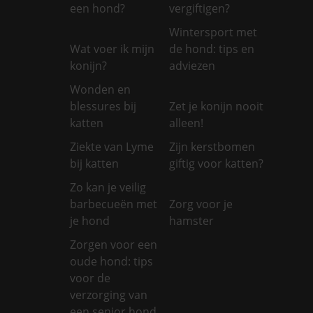
een hond?
vergiftigen?
Wintersport met
Wat voer ik mijn
de hond: tips en
konijn?
adviezen
Wonden en
blessures bij
Zet je konijn nooit
katten
alleen!
Ziekte van Lyme
Zijn kerstbomen
bij katten
giftig voor katten?
Zo kan je veilig
barbecueën met
Zorg voor je
je hond
hamster
Zorgen voor een
oude hond: tips
voor de
verzorging van
een senior hond