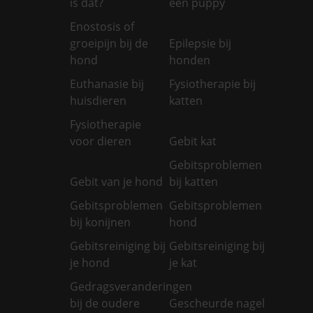
is dat?
een puppy
Enostosis of
groeipijn bij de
Epilepsie bij
hond
honden
Euthanasie bij
Fysiotherapie bij
huisdieren
katten
Fysiotherapie
voor dieren
Gebit kat
Gebitsproblemen
Gebit van je hond
bij katten
Gebitsproblemen
Gebitsproblemen
bij konijnen
hond
Gebitsreiniging bij
Gebitsreiniging bij
je hond
je kat
Gedragsveranderingen
bij de oudere
Gescheurde nagel