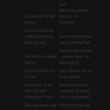
Een
diervriendelijke
E. cuniculi bij het
kerst in 16
konijn
stappen
Een hond kiezen –
welk hondenras
Een insectenbeet
past bij mij?
bij je hond of kat
Een konijn in huis
Een klein huisdier
– advies over de
kiezen
verzorging
Een nieuw kitten
Een nieuwe kat in
in huis
huis nemen
Een tand uit de
Een zieke hond:
bek van een
waarom je hond
volwassen hond
moet overgeven
Een zoönose, wat
Eerste nacht van