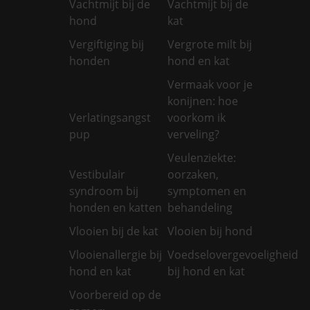
Vachtmijt bij de
Vachtmijt bij de
hond
kat
Vergiftiging bij
Vergrote milt bij
honden
hond en kat
Vermaak voor je
konijnen: hoe
Verlatingsangst
voorkom ik
pup
verveling?
Veulenziekte:
Vestibulair
oorzaken,
syndroom bij
symptomen en
honden en katten
behandeling
Vlooien bij de kat
Vlooien bij hond
Vlooienallergie bij
Voedselovergevoeligheid
hond en kat
bij hond en kat
Voorbereid op de