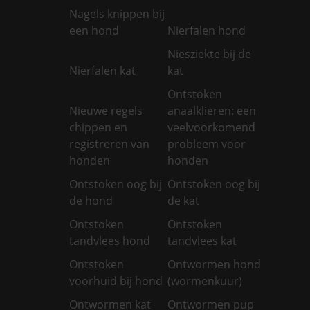
Nagels knippen bij
een hond
Nierfalen hond
Niesziekte bij de
Nierfalen kat
kat
Ontstoken
Nieuwe regels
anaalklieren: een
chippen en
veelvoorkomend
registreren van
probleem voor
honden
honden
Ontstoken oog bij
Ontstoken oog bij
de hond
de kat
Ontstoken
Ontstoken
tandvlees hond
tandvlees kat
Ontstoken
Ontwormen hond
voorhuid bij hond
(wormenkuur)
Ontwormen kat
Ontwormen pup