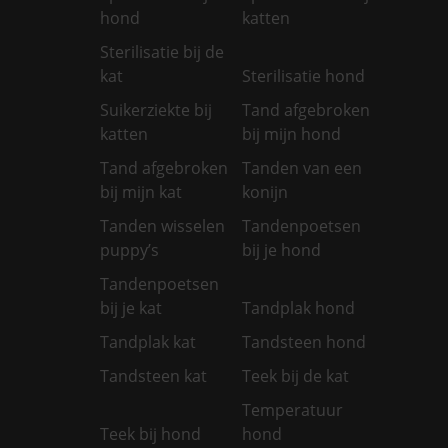
hond
katten
Sterilisatie bij de
kat
Sterilisatie hond
Suikerziekte bij
Tand afgebroken
katten
bij mijn hond
Tand afgebroken
Tanden van een
bij mijn kat
konijn
Tanden wisselen
Tandenpoetsen
puppy’s
bij je hond
Tandenpoetsen
bij je kat
Tandplak hond
Tandplak kat
Tandsteen hond
Tandsteen kat
Teek bij de kat
Temperatuur
Teek bij hond
hond