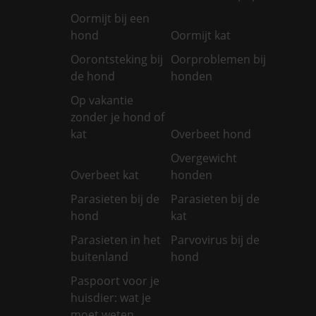
Oormijt bij een
hond
Oormijt kat
Oorontsteking bij
Oorproblemen bij
de hond
honden
Op vakantie
zonder je hond of
kat
Overbeet hond
Overgewicht
Overbeet kat
honden
Parasieten bij de
Parasieten bij de
hond
kat
Parasieten in het
Parvovirus bij de
buitenland
hond
Paspoort voor je
huisdier: wat je
moet weten