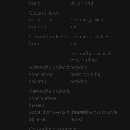
hond
bij je hond
Gevaren in de
herfst voor
Gezond gewicht
honden
kat
Gezond tandvlees
Gezond tandvlees
hond
kat
Gezondheidscheck
voor oudere
Gezondheidscheck
honden:
voor en op
ouderdom bij
vakantie
honden
Gezondheidscheck
voor oudere
katten:
ouderdomsverschijnselen
Gezondheidscontrole
bij je kat
hond
Gezondheidscontrole