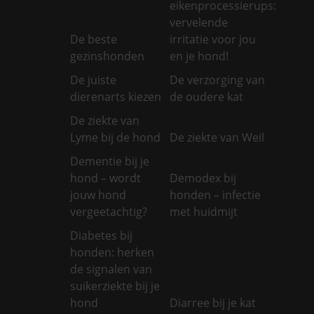
eikenprocessierups:
vervelende
De beste
irritatie voor jou
gezinshonden
en je hond!
De juiste
De verzorging van
dierenarts kiezen
de oudere kat
De ziekte van
Lyme bij de hond
De ziekte van Weil
Dementie bij je
hond – wordt
Demodex bij
jouw hond
honden – infectie
vergeetachtig?
met huidmijt
Diabetes bij
honden: herken
de signalen van
suikerziekte bij je
hond
Diarree bij je kat