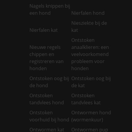
Nagels knippen bij
een hond
Nierfalen hond
Niesziekte bij de
Nierfalen kat
kat
Ontstoken
Nieuwe regels
anaalklieren: een
chippen en
veelvoorkomend
registreren van
probleem voor
honden
honden
Ontstoken oog bij
Ontstoken oog bij
de hond
de kat
Ontstoken
Ontstoken
tandvlees hond
tandvlees kat
Ontstoken
Ontwormen hond
voorhuid bij hond
(wormenkuur)
Ontwormen kat
Ontwormen pup