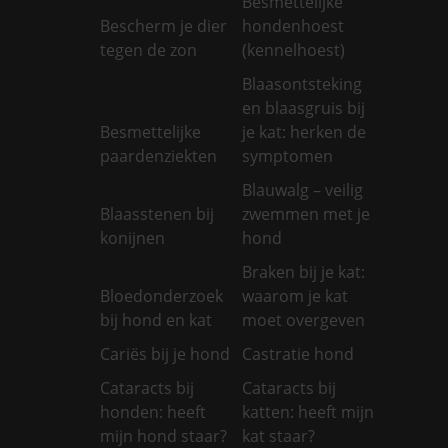
Besmettelijke
Bescherm je dier
hondenhoest
tegen de zon
(kennelhoest)
Blaasontsteking
en blaasgruis bij
Besmettelijke
je kat: herken de
paardenziekten
symptomen
Blauwalg – veilig
Blaasstenen bij
zwemmen met je
konijnen
hond
Braken bij je kat:
Bloedonderzoek
waarom je kat
bij hond en kat
moet overgeven
Cariës bij je hond
Castratie hond
Cataracts bij
Cataracts bij
honden: heeft
katten: heeft mijn
mijn hond staar?
kat staar?