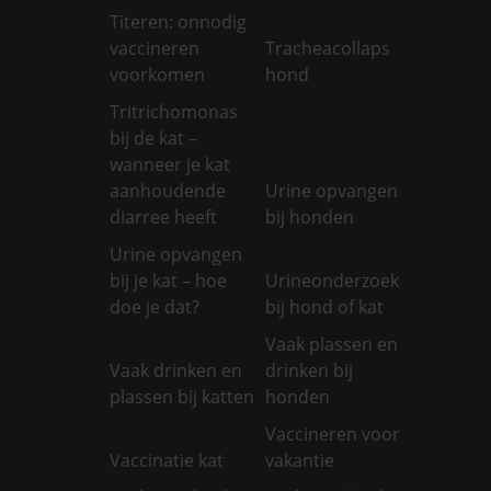
Titeren: onnodig
vaccineren
Tracheacollaps
voorkomen
hond
Tritrichomonas
bij de kat –
wanneer je kat
aanhoudende
Urine opvangen
diarree heeft
bij honden
Urine opvangen
bij je kat – hoe
Urineonderzoek
doe je dat?
bij hond of kat
Vaak plassen en
Vaak drinken en
drinken bij
plassen bij katten
honden
Vaccineren voor
Vaccinatie kat
vakantie