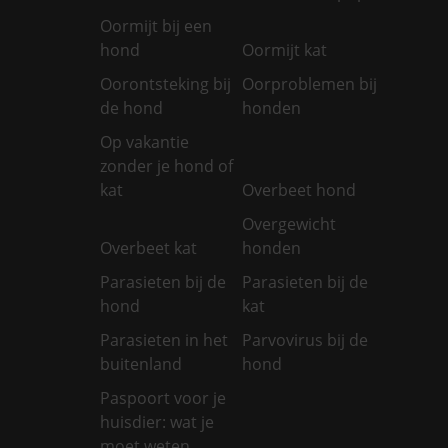
Oormijt bij een
hond
Oormijt kat
Oorontsteking bij
Oorproblemen bij
de hond
honden
Op vakantie
zonder je hond of
kat
Overbeet hond
Overgewicht
Overbeet kat
honden
Parasieten bij de
Parasieten bij de
hond
kat
Parasieten in het
Parvovirus bij de
buitenland
hond
Paspoort voor je
huisdier: wat je
moet weten