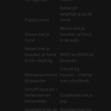
Rattengif
vergiftiging bij de
Puppycursus
hond
Reizen met je
Reizen met je
huisdier: je hond
hond
in de auto
Reizen met je
huisdier: je hond
RHD1 en RHD2 bij
in het vliegtuig
konijnen
Schurft bij
Rhinopneumonie
honden – infectie
bij paarden
met schurftmijt
Schurft bij je kat –
herkennen en
Socialisatie van je
behandelen
pup
Spoelworm bij de
Spoelwormen bij