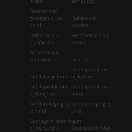
is dat?
een puppy
Enostosis of
groeipijn bij de
Epilepsie bij
hond
honden
Euthanasie bij
Fysiotherapie bij
huisdieren
katten
Fysiotherapie
voor dieren
Gebit kat
Gebitsproblemen
Gebit van je hond
bij katten
Gebitsproblemen
Gebitsproblemen
bij konijnen
hond
Gebitsreiniging bij
Gebitsreiniging bij
je hond
je kat
Gedragsveranderingen
bij de oudere
Gescheurde nagel