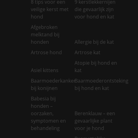
8 tips voor een
9 kerstlekkernijen
veilige kerst met
die gevaarlijk zijn
hond
voor hond en kat
Afgebroken
melktand bij
honden
Allergie bij de kat
Artrose hond
Artrose kat
Atopie bij hond en
Asiel kittens
kat
Baarmoederkanker
Baarmoederontsteking
bij konijnen
bij hond en kat
Babesia bij
honden –
oorzaken,
Berenklauw – een
symptomen en
gevaarlijke plant
behandeling
voor je hond