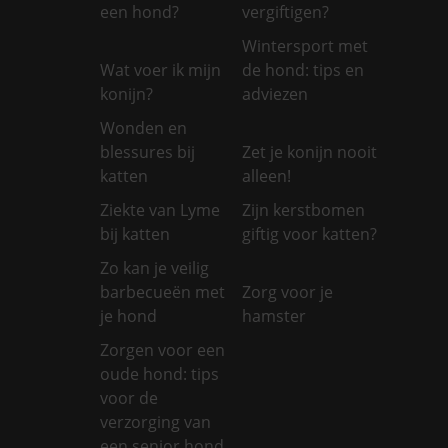
een hond?
vergiftigen?
Wintersport met
Wat voer ik mijn
de hond: tips en
konijn?
adviezen
Wonden en
blessures bij
Zet je konijn nooit
katten
alleen!
Ziekte van Lyme
Zijn kerstbomen
bij katten
giftig voor katten?
Zo kan je veilig
barbecueën met
Zorg voor je
je hond
hamster
Zorgen voor een
oude hond: tips
voor de
verzorging van
een senior hond