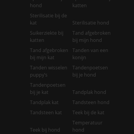
hond
katten
Sterilisatie bij de
kat
Sterilisatie hond
Suikerziekte bij
Tand afgebroken
katten
bij mijn hond
Tand afgebroken
Tanden van een
bij mijn kat
konijn
Tanden wisselen
Tandenpoetsen
puppy’s
bij je hond
Tandenpoetsen
bij je kat
Tandplak hond
Tandplak kat
Tandsteen hond
Tandsteen kat
Teek bij de kat
Temperatuur
Teek bij hond
hond