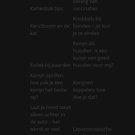
belang van
Kattenbak tips
vaccinaties
Knobbels bij
Kerstboom en de
honden – zo kun
kat
je ze vinden
Konijn als
huisdier: is een
konijn een goed
Koliek bij paarden
huisdier voor mij?
Konijn optillen:
hoe pak je een
Konijnen
konijn het beste
koppelen: hoe
op?
doe je dat?
Laat je hond nooit
alleen achter in
de auto – het
wordt er veel
Laparoscopische