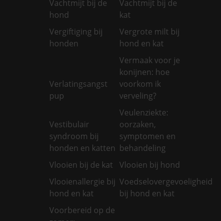
Vachtmijt bij de
Vachtmijt bij de
hond
kat
Vergiftiging bij
Vergrote milt bij
honden
hond en kat
Vermaak voor je
konijnen: hoe
Verlatingsangst
voorkom ik
pup
verveling?
Veulenziekte:
Vestibulair
oorzaken,
syndroom bij
symptomen en
honden en katten
behandeling
Vlooien bij de kat
Vlooien bij hond
Vlooienallergie bij
Voedselovergevoeligheid
hond en kat
bij hond en kat
Voorbereid op de