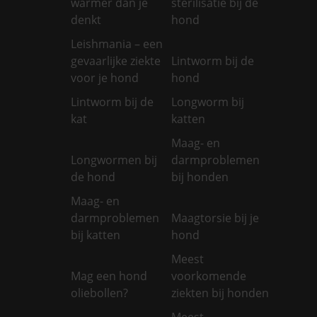
warmer dan je
sterilisatie bij de
denkt
hond
Leishmania – een
gevaarlijke ziekte
Lintworm bij de
voor je hond
hond
Lintworm bij de
Longworm bij
kat
katten
Maag- en
Longwormen bij
darmproblemen
de hond
bij honden
Maag- en
darmproblemen
Maagtorsie bij je
bij katten
hond
Meest
Mag een hond
voorkomende
oliebollen?
ziekten bij honden
Meest