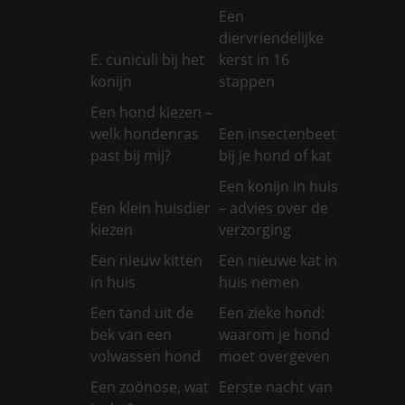
Een
diervriendelijke
E. cuniculi bij het
kerst in 16
konijn
stappen
Een hond kiezen –
welk hondenras
Een insectenbeet
past bij mij?
bij je hond of kat
Een konijn in huis
Een klein huisdier
– advies over de
kiezen
verzorging
Een nieuw kitten
Een nieuwe kat in
in huis
huis nemen
Een tand uit de
Een zieke hond:
bek van een
waarom je hond
volwassen hond
moet overgeven
Een zoönose, wat
Eerste nacht van