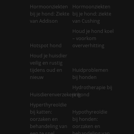
Hormoonziekten
Hormoonziekten
bij je hond: Ziekte
bij je hond: ziekte
van Addison
van Cushing
Houd je hond koel
– voorkom
Hotspot hond
oververhitting
Houd je huisdier
veilig en rustig
tijdens oud en
Huidproblemen
nieuw
bij honden
Hydrotherapie bij
Huisdierenverzekering
je hond
Hyperthyreoïdie
bij katten:
Hypothyreoïdie
oorzaken en
bij honden:
behandeling van
oorzaken en
een te snel
behandeling van