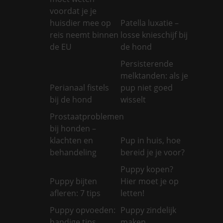
voordat je je
huisdier mee op
Patella luxatie –
reis neemt binnen
losse knieschijf bij
de EU
de hond
Persisterende
melktanden: als je
Perianaal fistels
pup niet goed
bij de hond
wisselt
Prostaatproblemen
bij honden –
klachten en
Pup in huis, hoe
behandeling
bereid je je voor?
Puppy kopen?
Puppy bijten
Hier moet je op
afleren: 7 tips
letten!
Puppy opvoeden:
Puppy zindelijk
handige tips
maken