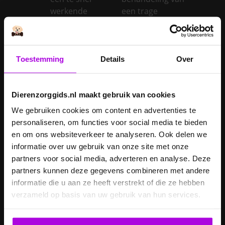
werkende
een trage
schildklier
schildklier
Is een kerstboom
giftig voor
Toestemming
Details
Over
Inentingen hond
honden?
Je hond heeft
Je cavia verzorgen
diarree
Dierenzorggids.nl maakt gebruik van cookies
Je hond wordt
We gebruiken cookies om content en advertenties te
geopereerd – wat
personaliseren, om functies voor social media te bieden
kan je
Je kat naar een
en om ons websiteverkeer te analyseren. Ook delen we
verwachten?
pension brengen
informatie over uw gebruik van onze site met onze
partners voor social media, adverteren en analyse. Deze
Je kat wordt
partners kunnen deze gegevens combineren met andere
geopereerd – wat
informatie die u aan ze heeft verstrekt of die ze hebben
kan je
Je kater laten
verzameld op basis van uw gebruik van hun services.
verwachten?
castreren
Je konijn laten
Je konijn laten