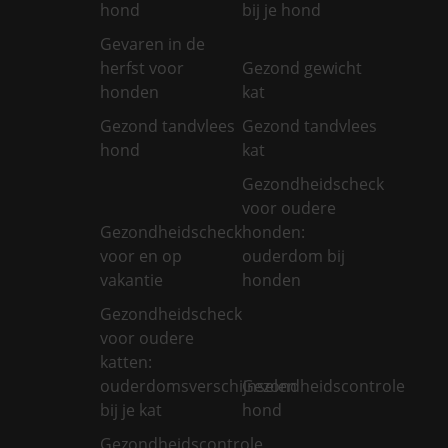
hond
bij je hond
Gevaren in de
herfst voor
Gezond gewicht
honden
kat
Gezond tandvlees
Gezond tandvlees
hond
kat
Gezondheidscheck
voor oudere
Gezondheidscheck
honden:
voor en op
ouderdom bij
vakantie
honden
Gezondheidscheck
voor oudere
katten:
ouderdomsverschijnselen
Gezondheidscontrole
bij je kat
hond
Gezondheidscontrole