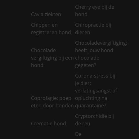
Cherry eye bij de
Cavia ziekten
hond
Chippen en
Chiropractie bij
registreren hond
dieren
Chocoladevergiftiging:
Chocolade
heeft jouw hond
vergiftiging bij een
chocolade
hond
gegeten?
Corona-stress bij
je dier:
verlatingsangst of
Coprofagie: poep
opluchting na
eten door honden
quarantaine?
Cryptorchidie bij
Crematie hond
de reu
De