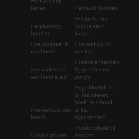
Herfstmijt bij
katten
Hernia bij honden
Het juiste dier
Herplaatsing
voor je gezin
honden
kiezen
Hoe adopteer ik
Hoe oud wordt
een hond?
een kat?
Hoefbevangenheid
Hoe vaak moet
bij paarden en
een hond eten?
pony’s
Hoge bloeddruk
bij huisdieren:
heeft mijn hond
Hoeveel kost een
of kat
hond?
hypertensie?
Hondsdolheid bij
Hond hijgt veel
honden