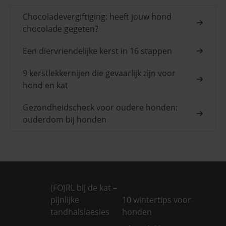
Chocoladevergiftiging: heeft jouw hond
chocolade gegeten?
Een diervriendelijke kerst in 16 stappen
9 kerstlekkernijen die gevaarlijk zijn voor
hond en kat
Gezondheidscheck voor oudere honden:
ouderdom bij honden
(FO)RL bij de kat –
pijnlijke
10 wintertips voor
tandhalslaesies
honden