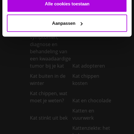
castreren
steriliseren
Alle cookies toestaan
Je konijnen
vaccineren
Kanker bij honden
Aanpassen
Kanker bij katten:
symptomen,
diagnose en
behandeling van
een kwaadaardige
tumor bij je kat
Kat adopteren
Kat buiten in de
Kat chippen
winter
kosten
Kat chippen, wat
moet je weten?
Kat en chocolade
Katten en
Kat stinkt uit bek
vuurwerk
Kattenziekte: het