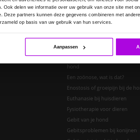
E. cuniculi bij het konijn
. Ook delen we informatie over uw gebruik van onze site met on
Een hond kiezen – welk honden
e. Deze partners kunnen deze gegevens combineren met andere i
bij mij?
erzameld op basis van uw gebruik van hun services.
Een klein huisdier kiezen
Aanpassen
A
Een nieuw kitten in huis
Een tand uit de bek van een v
hond
Een zoönose, wat is dat?
Enostosis of groeipijn bij de h
Euthanasie bij huisdieren
Fysiotherapie voor dieren
Gebit van je hond
Gebitsproblemen bij konijnen