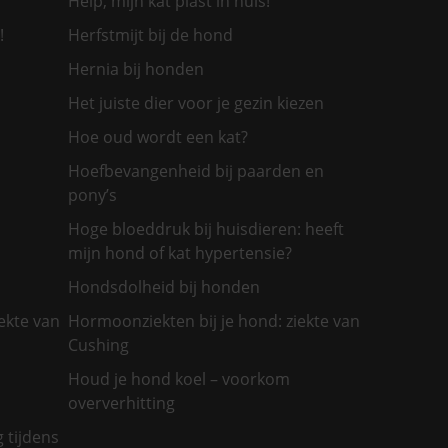
Help, mijn kat plast in huis!
!
Herfstmijt bij de hond
Hernia bij honden
Het juiste dier voor je gezin kiezen
Hoe oud wordt een kat?
Hoefbevangenheid bij paarden en
pony’s
Hoge bloeddruk bij huisdieren: heeft
mijn hond of kat hypertensie?
Hondsdolheid bij honden
ekte van
Hormoonziekten bij je hond: ziekte van
Cushing
Houd je hond koel – voorkom
oververhitting
g tijdens