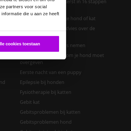
Een diervriendelijke kerst in 16 stappen
ze partners voor social
ras past
nformatie die u aan ze heeft
Een insectenbeet bij je hond of kat
Een konijn in huis – advies over de
verzorging
lle cookies toestaan
Een nieuwe kat in huis nemen
olwassen
Een zieke hond: waarom je hond moet
overgeven
Eerste nacht van een puppy
ond
Epilepsie bij honden
Fysiotherapie bij katten
Gebit kat
Gebitsproblemen bij katten
Gebitsproblemen hond