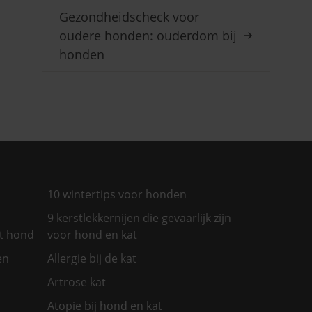
Gezondheidscheck voor
oudere honden: ouderdom bij
honden
10 wintertips voor honden
9 kerstlekkernijen die gevaarlijk zijn
et hond
voor hond en kat
en
Allergie bij de kat
Artrose kat
Atopie bij hond en kat