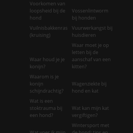
Voorkomen van
loopsheid bij de
Vossenlintworm
hond
bij honden
Vuilnisbakkenras
Vuurwerkangst bij
(kruising)
huisdieren
Waar moet je op
letten bij de
Waar houd je je
aanschaf van een
konijn?
kitten?
Waarom is je
konijn
Wagenziekte bij
schijndrachtig?
hond en kat
Wat is een
stoktrauma bij
Wat kan mijn kat
een hond?
vergiftigen?
Wintersport met
Wat voer ik mijn
de hond: tips en