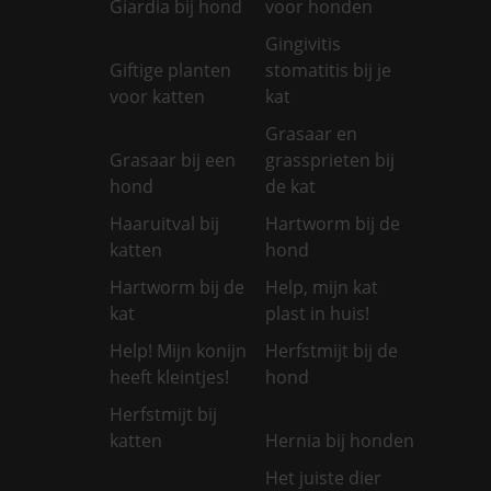
Giardia bij hond
voor honden
Gingivitis
Giftige planten
stomatitis bij je
voor katten
kat
Grasaar en
Grasaar bij een
grassprieten bij
hond
de kat
Haaruitval bij
Hartworm bij de
katten
hond
Hartworm bij de
Help, mijn kat
kat
plast in huis!
Help! Mijn konijn
Herfstmijt bij de
heeft kleintjes!
hond
Herfstmijt bij
katten
Hernia bij honden
Het juiste dier