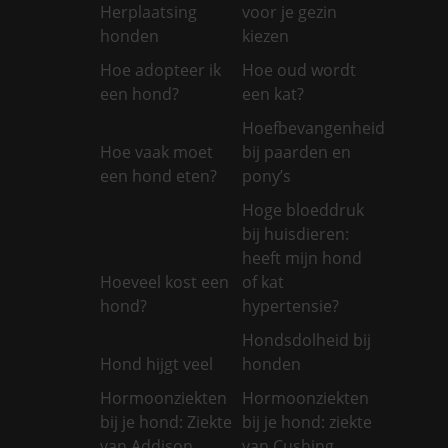
Herplaatsing
voor je gezin
honden
kiezen
Hoe adopteer ik
Hoe oud wordt
een hond?
een kat?
Hoefbevangenheid
Hoe vaak moet
bij paarden en
een hond eten?
pony’s
Hoge bloeddruk
bij huisdieren:
heeft mijn hond
Hoeveel kost een
of kat
hond?
hypertensie?
Hondsdolheid bij
Hond hijgt veel
honden
Hormoonziekten
Hormoonziekten
bij je hond: Ziekte
bij je hond: ziekte
van Addison
van Cushing