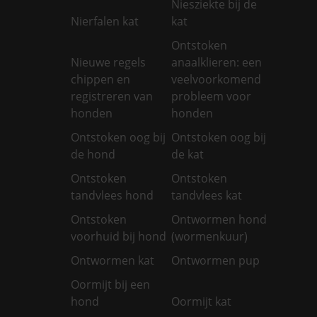
Niesziekte bij de
Nierfalen kat
kat
Ontstoken
Nieuwe regels
anaalklieren: een
chippen en
veelvoorkomend
registreren van
probleem voor
honden
honden
Ontstoken oog bij
Ontstoken oog bij
de hond
de kat
Ontstoken
Ontstoken
tandvlees hond
tandvlees kat
Ontstoken
Ontwormen hond
voorhuid bij hond
(wormenkuur)
Ontwormen kat
Ontwormen pup
Oormijt bij een
hond
Oormijt kat