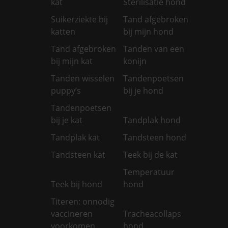
kat
Sterilisatie hond
Suikerziekte bij
Tand afgebroken
katten
bij mijn hond
Tand afgebroken
Tanden van een
bij mijn kat
konijn
Tanden wisselen
Tandenpoetsen
puppy’s
bij je hond
Tandenpoetsen
bij je kat
Tandplak hond
Tandplak kat
Tandsteen hond
Tandsteen kat
Teek bij de kat
Temperatuur
Teek bij hond
hond
Titeren: onnodig
vaccineren
Tracheacollaps
voorkomen
hond