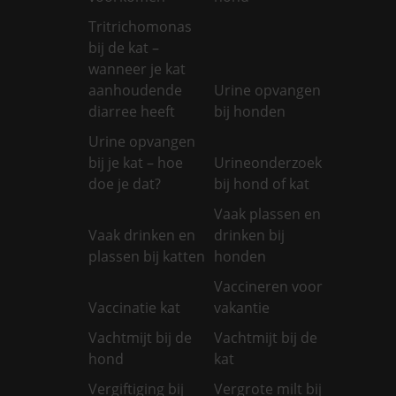
Tritrichomonas
bij de kat –
wanneer je kat
aanhoudende
Urine opvangen
diarree heeft
bij honden
Urine opvangen
bij je kat – hoe
Urineonderzoek
doe je dat?
bij hond of kat
Vaak plassen en
Vaak drinken en
drinken bij
plassen bij katten
honden
Vaccineren voor
Vaccinatie kat
vakantie
Vachtmijt bij de
Vachtmijt bij de
hond
kat
Vergiftiging bij
Vergrote milt bij