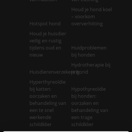
Houd je hond koel
– voorkom
Hotspot hond
oververhitting
Houd je huisdier
veilig en rustig
tijdens oud en
Huidproblemen
nieuw
bij honden
Hydrotherapie bij
Huisdierenverzekering
je hond
Hyperthyreoïdie
bij katten:
Hypothyreoïdie
oorzaken en
bij honden:
behandeling van
oorzaken en
een te snel
behandeling van
werkende
een trage
schildklier
schildklier