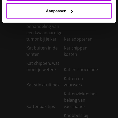
Kanker bij katten:
Aanpassen
symptomen,
diagnose en
behandeling van
een kwaadaardige
tumor bij je kat
Kat adopteren
Kat buiten in de
Kat chippen
winter
kosten
Kat chippen, wat
moet je weten?
Kat en chocolade
Katten en
Kat stinkt uit bek
vuurwerk
Kattenziekte: het
belang van
Kattenbak tips
vaccinaties
Knobbels bij