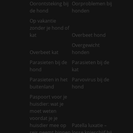
Oorontsteking bij
Oorproblemen bij
de hond
honden
Op vakantie
zonder je hond of
kat
Overbeet hond
Overgewicht
Overbeet kat
honden
Parasieten bij de
Parasieten bij de
hond
kat
Parasieten in het
Parvovirus bij de
buitenland
hond
Paspoort voor je
huisdier: wat je
moet weten
voordat je je
huisdier mee op
Patella luxatie –
reis neemt binnen
losse knieschijf bij