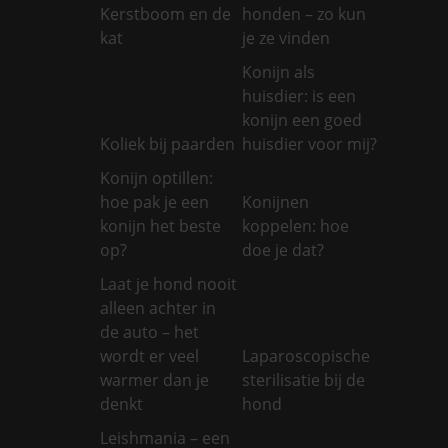
Kerstboom en de
honden – zo kun
kat
je ze vinden
Konijn als
huisdier: is een
konijn een goed
Koliek bij paarden
huisdier voor mij?
Konijn optillen:
hoe pak je een
Konijnen
konijn het beste
koppelen: hoe
op?
doe je dat?
Laat je hond nooit
alleen achter in
de auto – het
wordt er veel
Laparoscopische
warmer dan je
sterilisatie bij de
denkt
hond
Leishmania – een