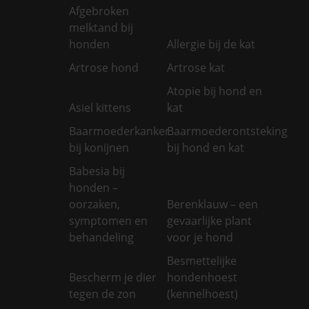
Afgebroken
melktand bij
honden
Allergie bij de kat
Artrose hond
Artrose kat
Atopie bij hond en
Asiel kittens
kat
Baarmoederkanker
Baarmoederontsteking
bij konijnen
bij hond en kat
Babesia bij
honden –
oorzaken,
Berenklauw – een
symptomen en
gevaarlijke plant
behandeling
voor je hond
Besmettelijke
Bescherm je dier
hondenhoest
tegen de zon
(kennelhoest)