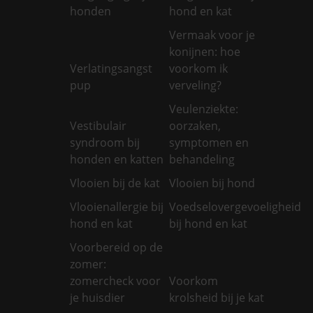
honden
hond en kat
Vermaak voor je
konijnen: hoe
Verlatingsangst
voorkom ik
pup
verveling?
Veulenziekte:
Vestibulair
oorzaken,
syndroom bij
symptomen en
honden en katten
behandeling
Vlooien bij de kat
Vlooien bij hond
Vlooienallergie bij
Voedselovergevoeligheid
hond en kat
bij hond en kat
Voorbereid op de
zomer:
zomercheck voor
Voorkom
je huisdier
krolsheid bij je kat