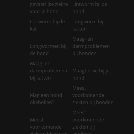
gevaarlijke ziekte
Lintworm bij de
voor je hond
hond
Lintworm bij de
Longworm bij
kat
katten
Maag- en
Longwormen bij
darmproblemen
de hond
bij honden
Maag- en
darmproblemen
Maagtorsie bij je
bij katten
hond
Meest
Mag een hond
voorkomende
oliebollen?
ziekten bij honden
Meest
Meest
voorkomende
voorkomende
ziekten bij
ziekten bij katten
konijnen