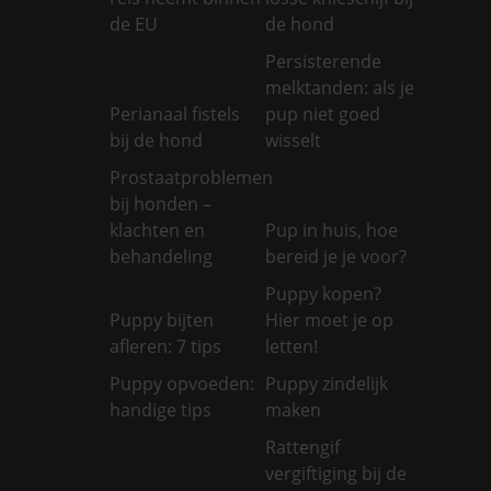
de EU
de hond
Persisterende
melktanden: als je
Perianaal fistels
pup niet goed
bij de hond
wisselt
Prostaatproblemen
bij honden –
klachten en
Pup in huis, hoe
behandeling
bereid je je voor?
Puppy kopen?
Puppy bijten
Hier moet je op
afleren: 7 tips
letten!
Puppy opvoeden:
Puppy zindelijk
handige tips
maken
Rattengif
vergiftiging bij de