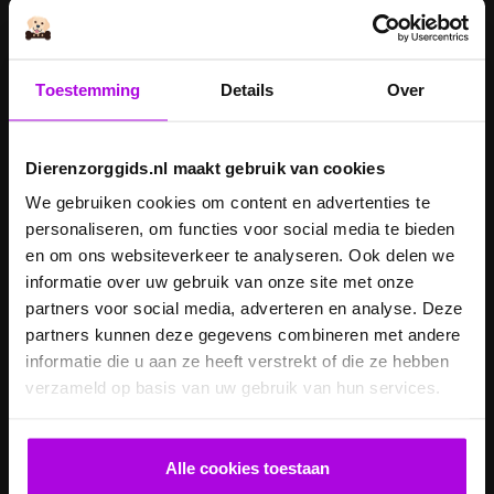
Is een kerstboom
giftig voor
Inentingen hond
honden?
Toestemming
Details
Over
Je hond heeft
Je cavia verzorgen
diarree
Je hond wordt
Dierenzorggids.nl maakt gebruik van cookies
geopereerd – wat
We gebruiken cookies om content en advertenties te
kan je
Je kat naar een
personaliseren, om functies voor social media te bieden
verwachten?
pension brengen
en om ons websiteverkeer te analyseren. Ook delen we
Je kat wordt
informatie over uw gebruik van onze site met onze
geopereerd – wat
partners voor social media, adverteren en analyse. Deze
kan je
Je kater laten
partners kunnen deze gegevens combineren met andere
verwachten?
castreren
informatie die u aan ze heeft verstrekt of die ze hebben
verzameld op basis van uw gebruik van hun services.
Je konijn laten
Je konijn laten
castreren
steriliseren
Je konijnen
Alle cookies toestaan
vaccineren
Kanker bij honden