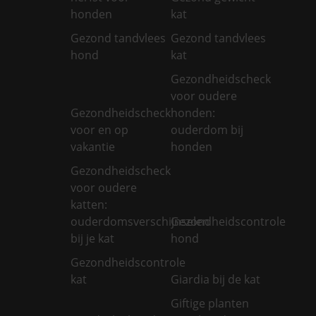
honden
kat
Gezond tandvlees
Gezond tandvlees
hond
kat
Gezondheidscheck
voor oudere
Gezondheidscheck
honden:
voor en op
ouderdom bij
vakantie
honden
Gezondheidscheck
voor oudere
katten:
ouderdomsverschijnselen
Gezondheidscontrole
bij je kat
hond
Gezondheidscontrole
kat
Giardia bij de kat
Giftige planten