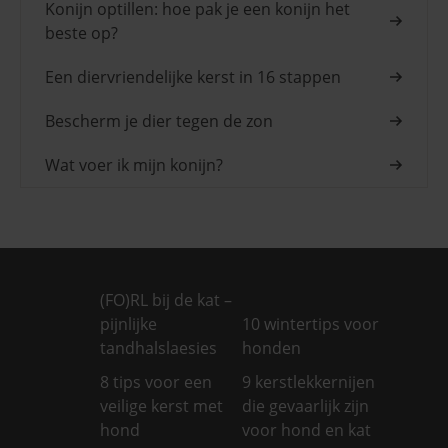
Konijn optillen: hoe pak je een konijn het
beste op?
Een diervriendelijke kerst in 16 stappen
Bescherm je dier tegen de zon
Wat voer ik mijn konijn?
(FO)RL bij de kat –
pijnlijke
10 wintertips voor
tandhalslaesies
honden
8 tips voor een
9 kerstlekkernijen
veilige kerst met
die gevaarlijk zijn
hond
voor hond en kat