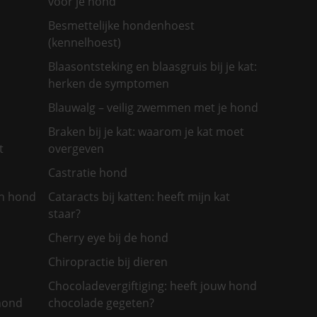
voor je hond
Besmettelijke hondenhoest
(kennelhoest)
Blaasontsteking en blaasgruis bij je kat:
herken de symptomen
Blauwalg – veilig zwemmen met je hond
Braken bij je kat: waarom je kat moet
t
overgeven
Castratie hond
jn hond
Cataracts bij katten: heeft mijn kat
staar?
Cherry eye bij de hond
Chiropractie bij dieren
Chocoladevergiftiging: heeft jouw hond
 hond
chocolade gegeten?