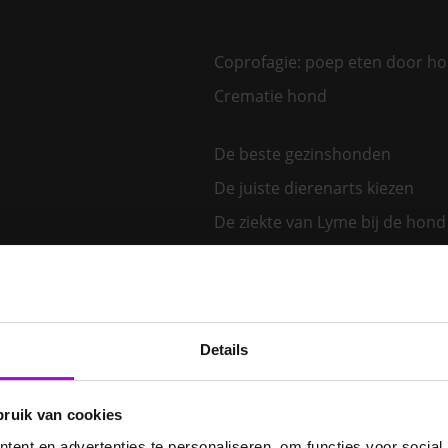
Coprofagie: poep eten door h
Crematie hond
De beste gezinshonden
De juiste dierenarts kiezen
De ziekte van Lyme bij de hond
Dementie bij je hond – wordt 
hond vergeetachtig?
Diabetes bij honden: herken d
signalen van suikerziekte bij je
Details
E. cuniculi bij het konijn
Een hond kiezen – welk honden
bruik van cookies
bij mij?
ent en advertenties te personaliseren, om functies voor social