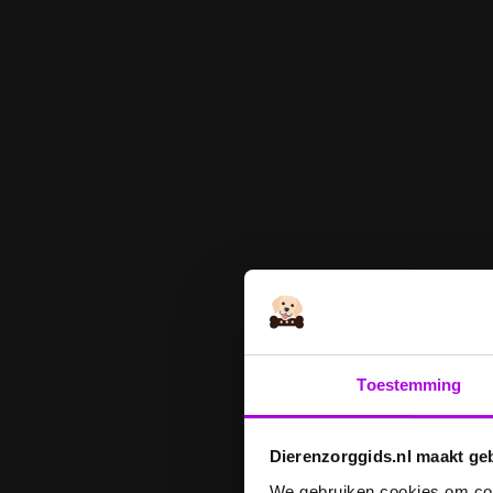
Toestemming
Dierenzorggids.nl maakt ge
We gebruiken cookies om cont