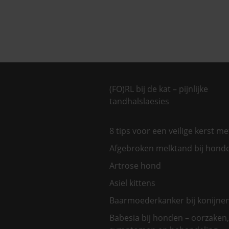
(FO)RL bij de kat – pijnlijke
tandhalslaesies
8 tips voor een veilige kerst m
Afgebroken melktand bij hond
Artrose hond
Asiel kittens
Baarmoederkanker bij konijne
Babesia bij honden – oorzaken,