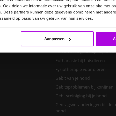
. Ook delen we informatie over uw gebruik van onze site met on
Een klein huisdier kiezen
e. Deze partners kunnen deze gegevens combineren met andere i
erzameld op basis van uw gebruik van hun services.
Een nieuw kitten in huis
Een tand uit de bek van een v
hond
Aanpassen
A
Een zoönose, wat is dat?
Enostosis of groeipijn bij de h
Euthanasie bij huisdieren
Fysiotherapie voor dieren
Gebit van je hond
Gebitsproblemen bij konijnen
Gebitsreiniging bij je hond
Gedragsveranderingen bij de 
hond