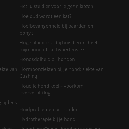
Het juiste dier voor je gezin kiezen
Hoe oud wordt een kat?
Hoefbevangenheid bij paarden en
pony’s
Hoge bloeddruk bij huisdieren: heeft
mijn hond of kat hypertensie?
Hondsdolheid bij honden
ekte van
Hormoonziekten bij je hond: ziekte van
Cushing
Houd je hond koel – voorkom
oververhitting
g tijdens
Huidproblemen bij honden
Hydrotherapie bij je hond
rzaken
Hypothyreoïdie bij honden: oorzaken