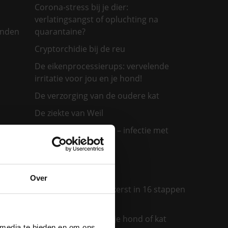
Corona-stress bij je dier:
verlatingsangst of opluchting na
onden
quarantaine?
Cryptorchidie bij de reu
De eikenprocessierups: vervelende
irritatie voor jou en je hond!
De verzorging van de oudere kat
De ziekte van Weil
jouw
Demodex bij honden – infectie met
huidmijt
e
 hond
Diarree bij je kat
Over
Een diervriendelijke kerst in 16 stappen
ras past
Een insectenbeet bij je hond of kat
 media te bieden en om ons