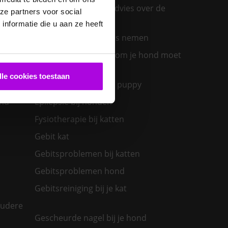
Een konijn in huis – advies over de
ze partners voor social
verzorging
nformatie die u aan ze heeft
Een nieuwe kat in huis nemen
olwassen
Een zieke hond: waarom je hond moet
overgeven
lle cookies toestaan
Eerste nacht van een puppy
ond
Epilepsie bij honden
Fysiotherapie bij katten
Gebit kat
Gebitsproblemen bij katten
Gebitsproblemen hond
Gebitsreiniging bij je kat
oudere
Gescheurde nagel bij je hond