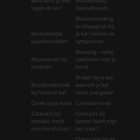
Bescherm je dier
hondenhoest
tegen de zon
(kennelhoest)
Blaasontsteking
en blaasgruis bij
Besmettelijke
je kat: herken de
paardenziekten
symptomen
Blauwalg – veilig
Blaasstenen bij
zwemmen met je
konijnen
hond
Braken bij je kat:
Bloedonderzoek
waarom je kat
bij hond en kat
moet overgeven
Cariës bij je hond
Castratie hond
Cataracts bij
Cataracts bij
honden: heeft
katten: heeft mijn
mijn hond staar?
kat staar?
Cherry eye bij de