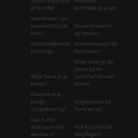
zomercheck voor
Voorkom
je huisdier
krolsheid bij je kat
Voorkomen van
loopsheid bij de
Vossenlintworm
hond
bij honden
Vuilnisbakkenras
Vuurwerkangst bij
(kruising)
huisdieren
Waar moet je op
letten bij de
Waar houd je je
aanschaf van een
konijn?
kitten?
Waarom is je
konijn
Wagenziekte bij
schijndrachtig?
hond en kat
Wat is een
stoktrauma bij
Wat kan mijn kat
een hond?
vergiftigen?