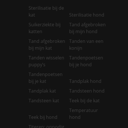
Sterilisatie bij de
kat
Sterilisatie hond
Suikerziekte bij
Tand afgebroken
katten
bij mijn hond
Tand afgebroken
Tanden van een
bij mijn kat
konijn
Tanden wisselen
Tandenpoetsen
puppy’s
bij je hond
Tandenpoetsen
bij je kat
Tandplak hond
Tandplak kat
Tandsteen hond
Tandsteen kat
Teek bij de kat
Temperatuur
Teek bij hond
hond
Titeren: onnodig