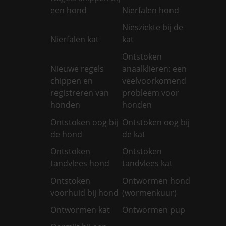
een hond
Nierfalen hond
Niesziekte bij de
Nierfalen kat
kat
Ontstoken
Nieuwe regels
anaalklieren: een
chippen en
veelvoorkomend
registreren van
probleem voor
honden
honden
Ontstoken oog bij
Ontstoken oog bij
de hond
de kat
Ontstoken
Ontstoken
tandvlees hond
tandvlees kat
Ontstoken
Ontwormen hond
voorhuid bij hond
(wormenkuur)
Ontwormen kat
Ontwormen pup