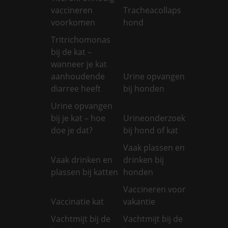
vaccineren
Tracheacollaps
voorkomen
hond
Tritrichomonas
bij de kat –
wanneer je kat
aanhoudende
Urine opvangen
diarree heeft
bij honden
Urine opvangen
bij je kat – hoe
Urineonderzoek
doe je dat?
bij hond of kat
Vaak plassen en
Vaak drinken en
drinken bij
plassen bij katten
honden
Vaccineren voor
Vaccinatie kat
vakantie
Vachtmijt bij de
Vachtmijt bij de