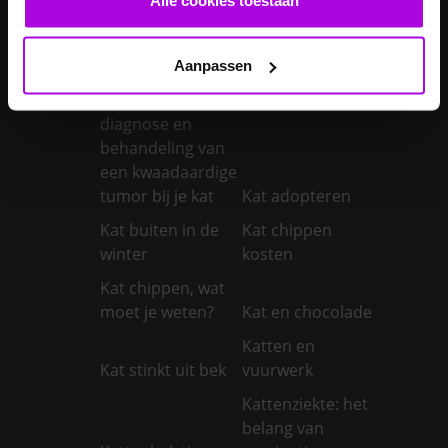
Je konijnen
vaccineren
Kanker bij honden
Aanpassen
Kanker bij katten:
symptomen,
diagnose en
behandeling van
een kwaadaardige
tumor bij je kat
Kat adopteren
Kat buiten in de
Kat chippen
winter
kosten
Kat chippen, wat
moet je weten?
Kat en chocolade
Katten en
Kat stinkt uit bek
vuurwerk
Kattenziekte: het
belang van