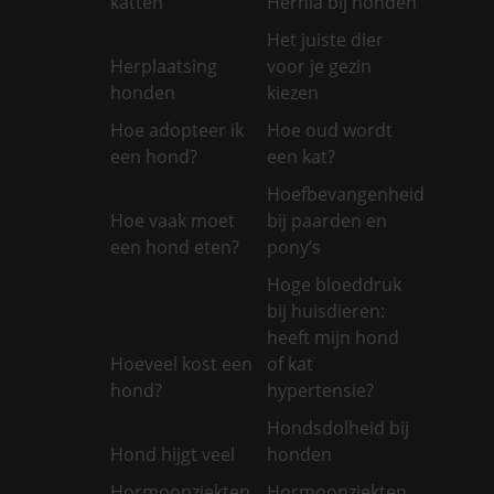
katten
Hernia bij honden
Het juiste dier
Herplaatsing
voor je gezin
honden
kiezen
Hoe adopteer ik
Hoe oud wordt
een hond?
een kat?
Hoefbevangenheid
Hoe vaak moet
bij paarden en
een hond eten?
pony’s
Hoge bloeddruk
bij huisdieren:
heeft mijn hond
Hoeveel kost een
of kat
hond?
hypertensie?
Hondsdolheid bij
Hond hijgt veel
honden
Hormoonziekten
Hormoonziekten