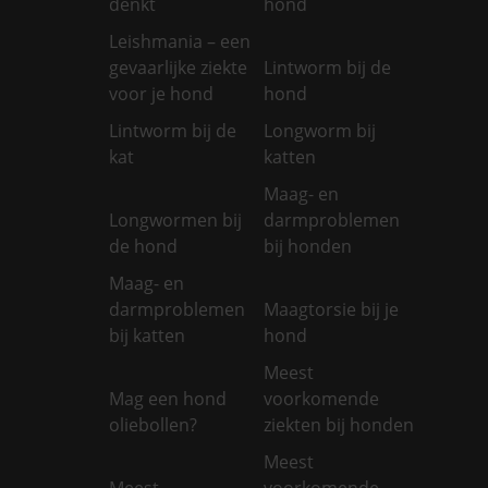
denkt
hond
Leishmania – een
gevaarlijke ziekte
Lintworm bij de
voor je hond
hond
Lintworm bij de
Longworm bij
kat
katten
Maag- en
Longwormen bij
darmproblemen
de hond
bij honden
Maag- en
darmproblemen
Maagtorsie bij je
bij katten
hond
Meest
Mag een hond
voorkomende
oliebollen?
ziekten bij honden
Meest
Meest
voorkomende