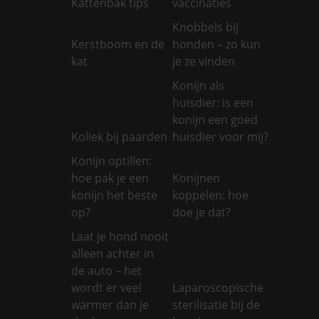
Kattenbak tips
vaccinaties
Knobbels bij
Kerstboom en de
honden – zo kun
kat
je ze vinden
Konijn als
huisdier: is een
konijn een goed
Koliek bij paarden
huisdier voor mij?
Konijn optillen:
hoe pak je een
Konijnen
konijn het beste
koppelen: hoe
op?
doe je dat?
Laat je hond nooit
alleen achter in
de auto – het
wordt er veel
Laparoscopische
warmer dan je
sterilisatie bij de