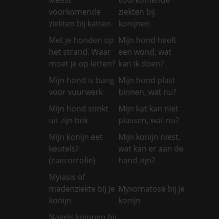
voorkomende
ziekten bij
ziekten bij katten
konijnen
Met je honden op
Mijn hond heeft
het strand. Waar
een wond, wat
moet je op letten?
kan ik doen?
Mijn hond is bang
Mijn hond plast
voor vuurwerk
binnen, wat nu?
Mijn hond stinkt
Mijn kat kan niet
uit zijn bek
plassen, wat nu?
Mijn konijn eet
Mijn konijn niest,
keutels?
wat kan er aan de
(caecotrofie)
hand zijn?
Myiasis of
madenziekte bij je
Myxomatose bij je
konijn
konijn
Nagels knippen bij