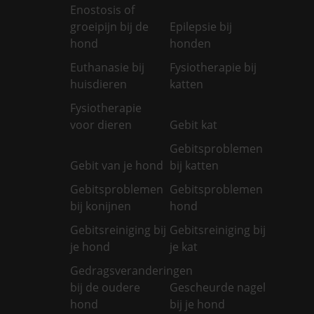
Enostosis of
groeipijn bij de
Epilepsie bij
hond
honden
Euthanasie bij
Fysiotherapie bij
huisdieren
katten
Fysiotherapie
voor dieren
Gebit kat
Gebitsproblemen
Gebit van je hond
bij katten
Gebitsproblemen
Gebitsproblemen
bij konijnen
hond
Gebitsreiniging bij
Gebitsreiniging bij
je hond
je kat
Gedragsveranderingen
bij de oudere
Gescheurde nagel
hond
bij je hond