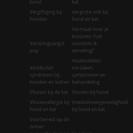
hond
kat
Vergiftiging bij
Vergrote milt bij
honden
hond en kat
Vermaak voor je
konijnen: hoe
Verlatingsangst
voorkom ik
pup
verveling?
Veulenziekte:
Vestibulair
oorzaken,
syndroom bij
symptomen en
honden en katten
behandeling
Vlooien bij de kat
Vlooien bij hond
Vlooienallergie bij
Voedselovergevoeligheid
hond en kat
bij hond en kat
Voorbereid op de
zomer: