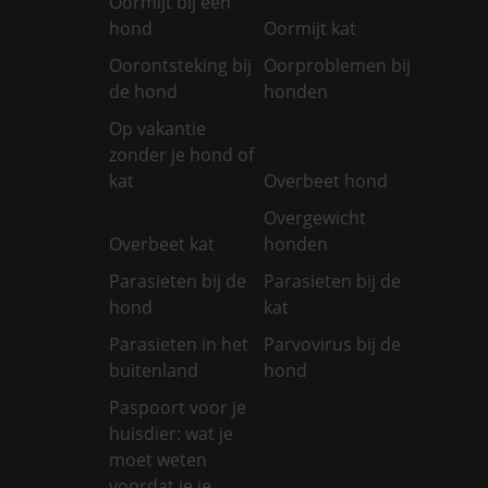
Oormijt bij een
hond
Oormijt kat
Oorontsteking bij
Oorproblemen bij
de hond
honden
Op vakantie
zonder je hond of
kat
Overbeet hond
Overgewicht
Overbeet kat
honden
Parasieten bij de
Parasieten bij de
hond
kat
Parasieten in het
Parvovirus bij de
buitenland
hond
Paspoort voor je
huisdier: wat je
moet weten
voordat je je