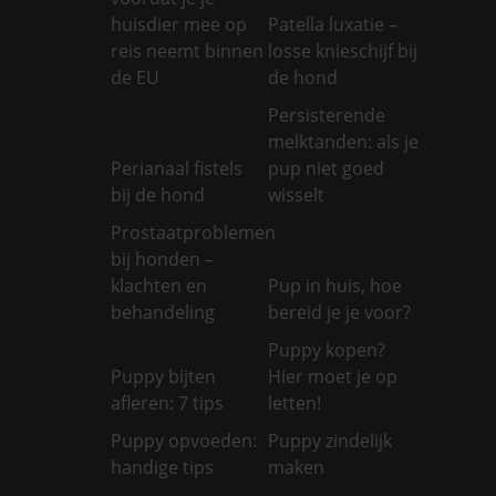
huisdier mee op
Patella luxatie –
reis neemt binnen
losse knieschijf bij
de EU
de hond
Persisterende
melktanden: als je
Perianaal fistels
pup niet goed
bij de hond
wisselt
Prostaatproblemen
bij honden –
klachten en
Pup in huis, hoe
behandeling
bereid je je voor?
Puppy kopen?
Puppy bijten
Hier moet je op
afleren: 7 tips
letten!
Puppy opvoeden:
Puppy zindelijk
handige tips
maken