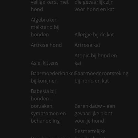
veilige kerst met
die gevaarlijk zijn
hond
voor hond en kat
Afgebroken
melktand bij
honden
Allergie bij de kat
Artrose hond
Artrose kat
Atopie bij hond en
Asiel kittens
kat
Baarmoederkanker
Baarmoederontsteking
bij konijnen
bij hond en kat
Babesia bij
honden –
oorzaken,
Berenklauw – een
symptomen en
gevaarlijke plant
behandeling
voor je hond
Besmettelijke