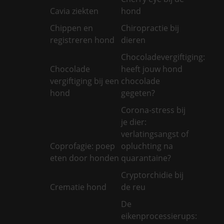
Cavia ziekten
hond
Chippen en
Chiropractie bij
registreren hond
dieren
Chocoladevergiftiging:
Chocolade
heeft jouw hond
vergiftiging bij een
chocolade
hond
gegeten?
Corona-stress bij
je dier:
verlatingsangst of
Coprofagie: poep
opluchting na
eten door honden
quarantaine?
Cryptorchidie bij
Crematie hond
de reu
De
eikenprocessierups: