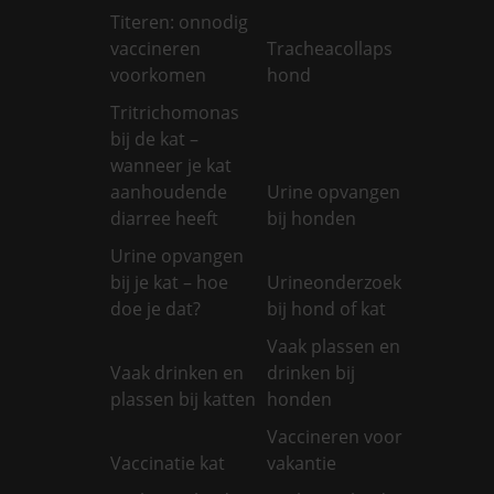
Titeren: onnodig
vaccineren
Tracheacollaps
voorkomen
hond
Tritrichomonas
bij de kat –
wanneer je kat
aanhoudende
Urine opvangen
diarree heeft
bij honden
Urine opvangen
bij je kat – hoe
Urineonderzoek
doe je dat?
bij hond of kat
Vaak plassen en
Vaak drinken en
drinken bij
plassen bij katten
honden
Vaccineren voor
Vaccinatie kat
vakantie