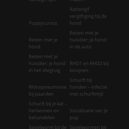
Rattengif
vergiftiging bij de
Puppycursus
hond
Reizen met je
Reizen met je
huisdier: je hond
hond
in de auto
Reizen met je
huisdier: je hond
RHD1 en RHD2 bij
in het vliegtuig
konijnen
Schurft bij
Rhinopneumonie
honden – infectie
bij paarden
met schurftmijt
Schurft bij je kat –
herkennen en
Socialisatie van je
behandelen
pup
Spoelworm bij de
Spoelwormen bij