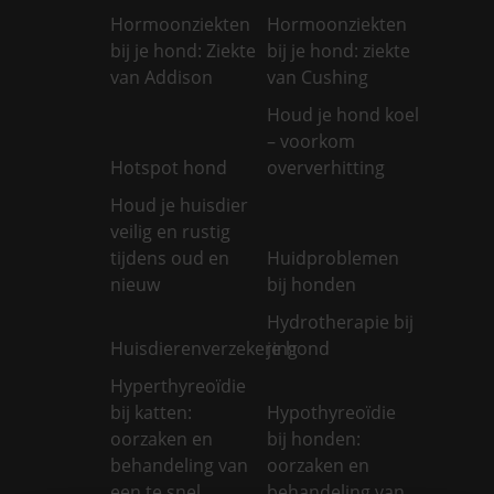
Hormoonziekten
Hormoonziekten
bij je hond: Ziekte
bij je hond: ziekte
van Addison
van Cushing
Houd je hond koel
– voorkom
Hotspot hond
oververhitting
Houd je huisdier
veilig en rustig
tijdens oud en
Huidproblemen
nieuw
bij honden
Hydrotherapie bij
Huisdierenverzekering
je hond
Hyperthyreoïdie
bij katten:
Hypothyreoïdie
oorzaken en
bij honden:
behandeling van
oorzaken en
een te snel
behandeling van