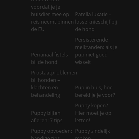
voordat je je
huisdier mee op
Patella luxatie –
reis neemt binnen
losse knieschijf bij
de EU
de hond
Persisterende
melktanden: als je
Perianaal fistels
pup niet goed
bij de hond
wisselt
Prostaatproblemen
bij honden –
klachten en
Pup in huis, hoe
behandeling
bereid je je voor?
Puppy kopen?
Puppy bijten
Hier moet je op
afleren: 7 tips
letten!
Puppy opvoeden:
Puppy zindelijk
handige tips
maken