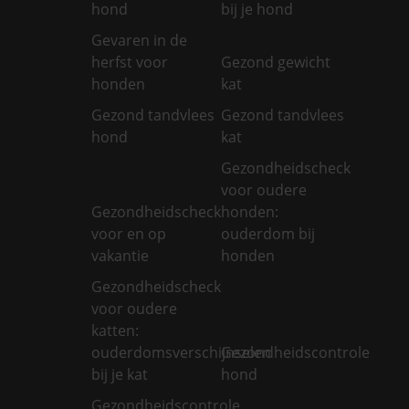
hond
bij je hond
Gevaren in de
herfst voor
Gezond gewicht
honden
kat
Gezond tandvlees
Gezond tandvlees
hond
kat
Gezondheidscheck
voor oudere
Gezondheidscheck
honden:
voor en op
ouderdom bij
vakantie
honden
Gezondheidscheck
voor oudere
katten:
ouderdomsverschijnselen
Gezondheidscontrole
bij je kat
hond
Gezondheidscontrole