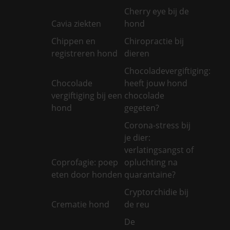
Cherry eye bij de
Cavia ziekten
hond
Chippen en
Chiropractie bij
registreren hond
dieren
Chocoladevergiftiging:
Chocolade
heeft jouw hond
vergiftiging bij een
chocolade
hond
gegeten?
Corona-stress bij
je dier:
verlatingsangst of
Coprofagie: poep
opluchting na
eten door honden
quarantaine?
Cryptorchidie bij
Crematie hond
de reu
De