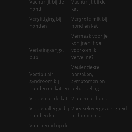
Vachtmijt bij de
Vachtmijt bij de
hond
kat
Vergiftiging bij
Vergrote milt bij
honden
hond en kat
Vermaak voor je
konijnen: hoe
Verlatingsangst
voorkom ik
pup
verveling?
Veulenziekte:
Vestibulair
oorzaken,
syndroom bij
symptomen en
honden en katten
behandeling
Vlooien bij de kat
Vlooien bij hond
Vlooienallergie bij
Voedselovergevoeligheid
hond en kat
bij hond en kat
Voorbereid op de