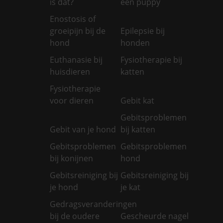
is dat?
een puppy
Enostosis of
groeipijn bij de
Epilepsie bij
hond
honden
Euthanasie bij
Fysiotherapie bij
huisdieren
katten
Fysiotherapie
voor dieren
Gebit kat
Gebitsproblemen
Gebit van je hond
bij katten
Gebitsproblemen
Gebitsproblemen
bij konijnen
hond
Gebitsreiniging bij
Gebitsreiniging bij
je hond
je kat
Gedragsveranderingen
bij de oudere
Gescheurde nagel