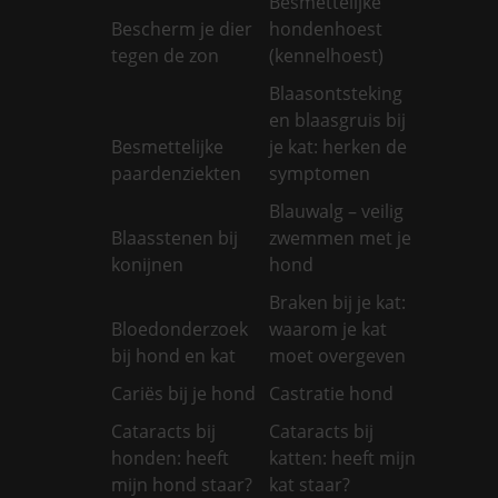
Besmettelijke
Bescherm je dier
hondenhoest
tegen de zon
(kennelhoest)
Blaasontsteking
en blaasgruis bij
Besmettelijke
je kat: herken de
paardenziekten
symptomen
Blauwalg – veilig
Blaasstenen bij
zwemmen met je
konijnen
hond
Braken bij je kat:
Bloedonderzoek
waarom je kat
bij hond en kat
moet overgeven
Cariës bij je hond
Castratie hond
Cataracts bij
Cataracts bij
honden: heeft
katten: heeft mijn
mijn hond staar?
kat staar?