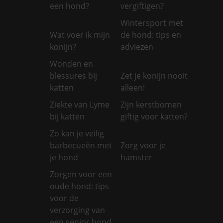
een hond?
vergiftigen?
Wintersport met
Wat voer ik mijn
de hond: tips en
konijn?
adviezen
Wonden en
blessures bij
Zet je konijn nooit
katten
alleen!
Ziekte van Lyme
Zijn kerstbomen
bij katten
giftig voor katten?
Zo kan je veilig
barbecueën met
Zorg voor je
je hond
hamster
Zorgen voor een
oude hond: tips
voor de
verzorging van
een senior hond