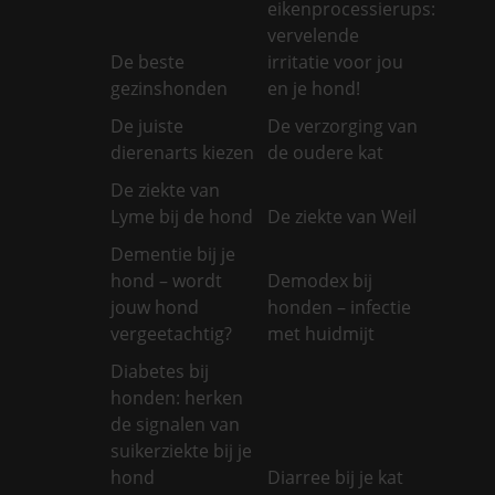
eikenprocessierups:
vervelende
De beste
irritatie voor jou
gezinshonden
en je hond!
De juiste
De verzorging van
dierenarts kiezen
de oudere kat
De ziekte van
Lyme bij de hond
De ziekte van Weil
Dementie bij je
hond – wordt
Demodex bij
jouw hond
honden – infectie
vergeetachtig?
met huidmijt
Diabetes bij
honden: herken
de signalen van
suikerziekte bij je
hond
Diarree bij je kat