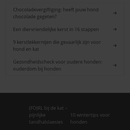
Chocoladevergiftiging: heeft jouw hond
chocolade gegeten?
Een diervriendelijke kerst in 16 stappen
9 kerstlekkernijen die gevaarlijk zijn voor
hond en kat
Gezondheidscheck voor oudere honden:
ouderdom bij honden
(FO)RL bij de kat –
pijnlijke
10 wintertips voor
tandhalslaesies
honden