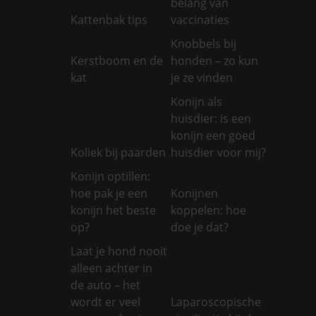
belang van
Kattenbak tips
vaccinaties
Knobbels bij
Kerstboom en de
honden – zo kun
kat
je ze vinden
Konijn als
huisdier: is een
konijn een goed
Koliek bij paarden
huisdier voor mij?
Konijn optillen:
hoe pak je een
Konijnen
konijn het beste
koppelen: hoe
op?
doe je dat?
Laat je hond nooit
alleen achter in
de auto – het
wordt er veel
Laparoscopische