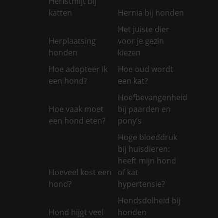
Herfstmijt bij
katten
Hernia bij honden
Het juiste dier
Herplaatsing
voor je gezin
honden
kiezen
Hoe adopteer ik
Hoe oud wordt
een hond?
een kat?
Hoefbevangenheid
Hoe vaak moet
bij paarden en
een hond eten?
pony’s
Hoge bloeddruk
bij huisdieren:
heeft mijn hond
Hoeveel kost een
of kat
hond?
hypertensie?
Hondsdolheid bij
Hond hijgt veel
honden