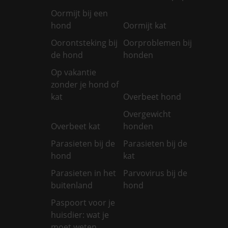
Oormijt bij een
hond
Oormijt kat
Oorontsteking bij
Oorproblemen bij
de hond
honden
Op vakantie
zonder je hond of
kat
Overbeet hond
Overgewicht
Overbeet kat
honden
Parasieten bij de
Parasieten bij de
hond
kat
Parasieten in het
Parvovirus bij de
buitenland
hond
Paspoort voor je
huisdier: wat je
moet weten