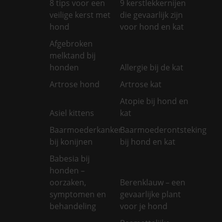
8 tips voor een
9 kerstlekkernijen
veilige kerst met
die gevaarlijk zijn
hond
voor hond en kat
Afgebroken
melktand bij
honden
Allergie bij de kat
Artrose hond
Artrose kat
Atopie bij hond en
Asiel kittens
kat
Baarmoederkanker
Baarmoederontsteking
bij konijnen
bij hond en kat
Babesia bij
honden –
oorzaken,
Berenklauw – een
symptomen en
gevaarlijke plant
behandeling
voor je hond