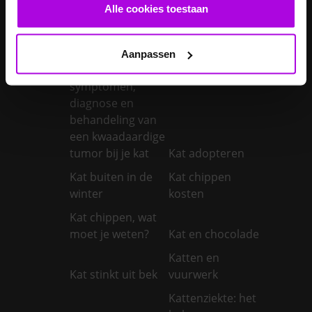
castreren
steriliseren
Alle cookies toestaan
Je konijnen
vaccineren
Kanker bij honden
Aanpassen
Kanker bij katten:
symptomen,
diagnose en
behandeling van
een kwaadaardige
tumor bij je kat
Kat adopteren
Kat buiten in de
Kat chippen
winter
kosten
Kat chippen, wat
moet je weten?
Kat en chocolade
Katten en
Kat stinkt uit bek
vuurwerk
Kattenziekte: het