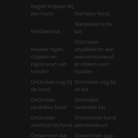
Nagels knippen bij
een hond
Nierfalen hond
Niesziekte bij de
Nierfalen kat
kat
Ontstoken
Nieuwe regels
anaalklieren: een
chippen en
veelvoorkomend
registreren van
probleem voor
honden
honden
Ontstoken oog bij
Ontstoken oog bij
de hond
de kat
Ontstoken
Ontstoken
tandvlees hond
tandvlees kat
Ontstoken
Ontwormen hond
voorhuid bij hond
(wormenkuur)
Ontwormen kat
Ontwormen pup