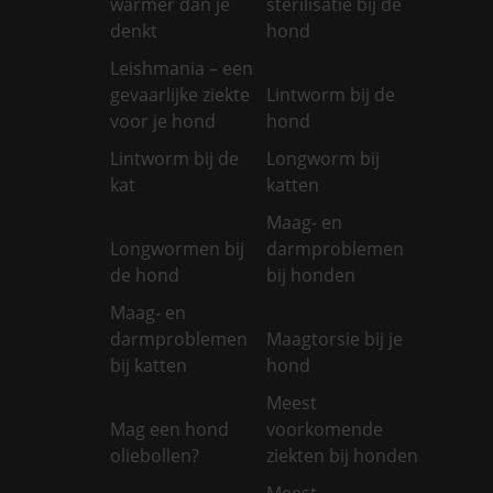
warmer dan je
sterilisatie bij de
denkt
hond
Leishmania – een
gevaarlijke ziekte
Lintworm bij de
voor je hond
hond
Lintworm bij de
Longworm bij
kat
katten
Maag- en
Longwormen bij
darmproblemen
de hond
bij honden
Maag- en
darmproblemen
Maagtorsie bij je
bij katten
hond
Meest
Mag een hond
voorkomende
oliebollen?
ziekten bij honden
Meest