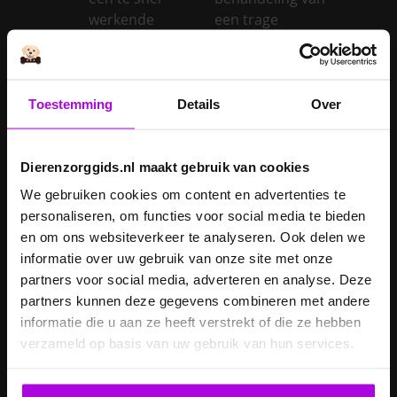
werkende
een trage
schildklier
schildklier
Is een kerstboom
giftig voor
Toestemming
Details
Over
Inentingen hond
honden?
Je hond heeft
Je cavia verzorgen
diarree
Dierenzorggids.nl maakt gebruik van cookies
Je hond wordt
We gebruiken cookies om content en advertenties te
geopereerd – wat
personaliseren, om functies voor social media te bieden
kan je
Je kat naar een
en om ons websiteverkeer te analyseren. Ook delen we
verwachten?
pension brengen
informatie over uw gebruik van onze site met onze
partners voor social media, adverteren en analyse. Deze
Je kat wordt
partners kunnen deze gegevens combineren met andere
geopereerd – wat
informatie die u aan ze heeft verstrekt of die ze hebben
kan je
Je kater laten
verzameld op basis van uw gebruik van hun services.
verwachten?
castreren
Je konijn laten
Je konijn laten