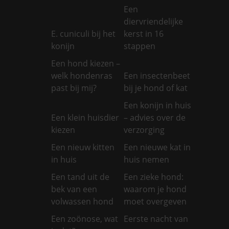
Een
diervriendelijke
E. cuniculi bij het
kerst in 16
konijn
stappen
Een hond kiezen –
welk hondenras
Een insectenbeet
past bij mij?
bij je hond of kat
Een konijn in huis
Een klein huisdier
– advies over de
kiezen
verzorging
Een nieuw kitten
Een nieuwe kat in
in huis
huis nemen
Een tand uit de
Een zieke hond:
bek van een
waarom je hond
volwassen hond
moet overgeven
Een zoönose, wat
Eerste nacht van