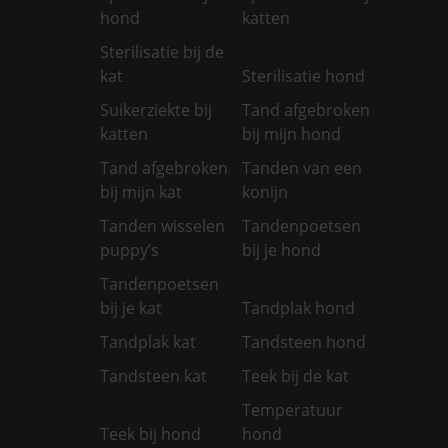
hond
katten
Sterilisatie bij de
kat
Sterilisatie hond
Suikerziekte bij
Tand afgebroken
katten
bij mijn hond
Tand afgebroken
Tanden van een
bij mijn kat
konijn
Tanden wisselen
Tandenpoetsen
puppy’s
bij je hond
Tandenpoetsen
bij je kat
Tandplak hond
Tandplak kat
Tandsteen hond
Tandsteen kat
Teek bij de kat
Temperatuur
Teek bij hond
hond