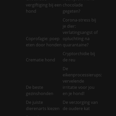
vergiftiging bij een
chocolade
hond
gegeten?
Corona-stress bij
je dier:
verlatingsangst of
Coprofagie: poep
opluchting na
eten door honden
quarantaine?
Cryptorchidie bij
Crematie hond
de reu
De
eikenprocessierups:
vervelende
De beste
irritatie voor jou
gezinshonden
en je hond!
De juiste
De verzorging van
dierenarts kiezen
de oudere kat