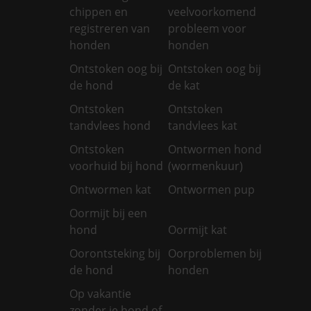
chippen en
veelvoorkomend
registreren van
probleem voor
honden
honden
Ontstoken oog bij
Ontstoken oog bij
de hond
de kat
Ontstoken
Ontstoken
tandvlees hond
tandvlees kat
Ontstoken
Ontwormen hond
voorhuid bij hond
(wormenkuur)
Ontwormen kat
Ontwormen pup
Oormijt bij een
hond
Oormijt kat
Oorontsteking bij
Oorproblemen bij
de hond
honden
Op vakantie
zonder je hond of