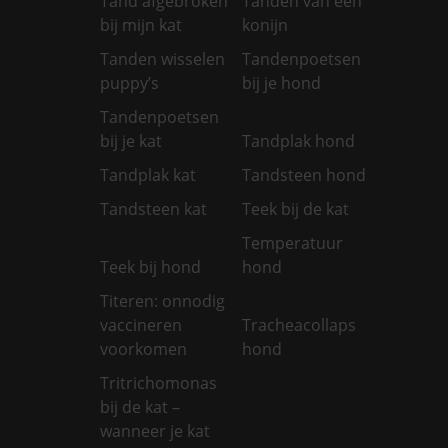
Tand afgebroken
Tanden van een
bij mijn kat
konijn
Tanden wisselen
Tandenpoetsen
puppy’s
bij je hond
Tandenpoetsen
bij je kat
Tandplak hond
Tandplak kat
Tandsteen hond
Tandsteen kat
Teek bij de kat
Temperatuur
Teek bij hond
hond
Titeren: onnodig
vaccineren
Tracheacollaps
voorkomen
hond
Tritrichomonas
bij de kat –
wanneer je kat