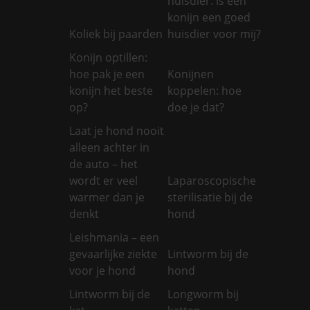
huisdier: is een
konijn een goed
Koliek bij paarden
huisdier voor mij?
Konijn optillen:
hoe pak je een
Konijnen
konijn het beste
koppelen: hoe
op?
doe je dat?
Laat je hond nooit
alleen achter in
de auto – het
wordt er veel
Laparoscopische
warmer dan je
sterilisatie bij de
denkt
hond
Leishmania – een
gevaarlijke ziekte
Lintworm bij de
voor je hond
hond
Lintworm bij de
Longworm bij