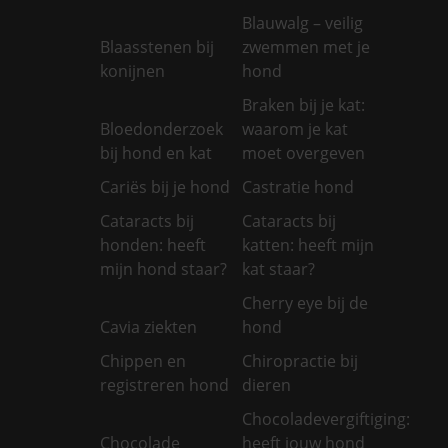
Blauwalg – veilig
Blaasstenen bij
zwemmen met je
konijnen
hond
Braken bij je kat:
Bloedonderzoek
waarom je kat
bij hond en kat
moet overgeven
Cariës bij je hond
Castratie hond
Cataracts bij
Cataracts bij
honden: heeft
katten: heeft mijn
mijn hond staar?
kat staar?
Cherry eye bij de
Cavia ziekten
hond
Chippen en
Chiropractie bij
registreren hond
dieren
Chocoladevergiftiging:
Chocolade
heeft jouw hond