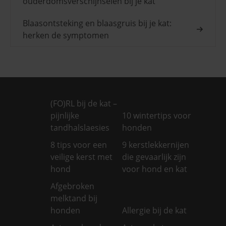
ouderdomsverschijnselen bij je kat
Blaasontsteking en blaasgruis bij je kat:
herken de symptomen
(FO)RL bij de kat –
pijnlijke
10 wintertips voor
tandhalslaesies
honden
8 tips voor een
9 kerstlekkernijen
veilige kerst met
die gevaarlijk zijn
hond
voor hond en kat
Afgebroken
melktand bij
honden
Allergie bij de kat