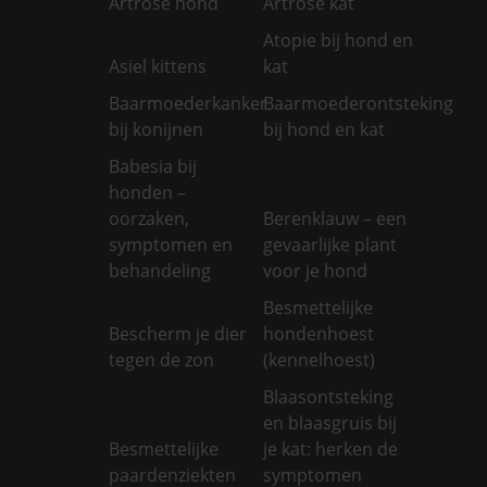
Artrose hond
Artrose kat
Atopie bij hond en
Asiel kittens
kat
Baarmoederkanker
Baarmoederontsteking
bij konijnen
bij hond en kat
Babesia bij
honden –
oorzaken,
Berenklauw – een
symptomen en
gevaarlijke plant
behandeling
voor je hond
Besmettelijke
Bescherm je dier
hondenhoest
tegen de zon
(kennelhoest)
Blaasontsteking
en blaasgruis bij
Besmettelijke
je kat: herken de
paardenziekten
symptomen