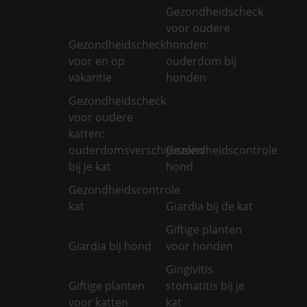
Gezondheidscheck
voor oudere
Gezondheidscheck
honden:
voor en op
ouderdom bij
vakantie
honden
Gezondheidscheck
voor oudere
katten:
ouderdomsverschijnselen
Gezondheidscontrole
bij je kat
hond
Gezondheidscontrole
kat
Giardia bij de kat
Giftige planten
Giardia bij hond
voor honden
Gingivitis
Giftige planten
stomatitis bij je
voor katten
kat