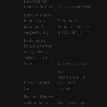
De ziekte van
Lyme bij de hond
De ziekte van Weil
Dementie bij je
hond – wordt
Demodex bij
jouw hond
honden – infectie
vergeetachtig?
met huidmijt
Diabetes bij
honden: herken
de signalen van
suikerziekte bij je
hond
Diarree bij je kat
Een
diervriendelijke
E. cuniculi bij het
kerst in 16
konijn
stappen
Een hond kiezen –
welk hondenras
Een insectenbeet