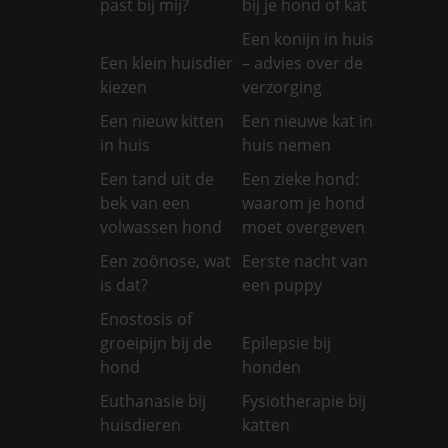
past bij mij?
bij je hond of kat
Een konijn in huis
Een klein huisdier
– advies over de
kiezen
verzorging
Een nieuw kitten
Een nieuwe kat in
in huis
huis nemen
Een tand uit de
Een zieke hond:
bek van een
waarom je hond
volwassen hond
moet overgeven
Een zoönose, wat
Eerste nacht van
is dat?
een puppy
Enostosis of
groeipijn bij de
Epilepsie bij
hond
honden
Euthanasie bij
Fysiotherapie bij
huisdieren
katten