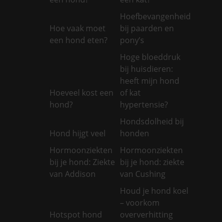
Hoefbevangenheid
Hoe vaak moet
bij paarden en
een hond eten?
pony’s
Hoge bloeddruk
bij huisdieren:
heeft mijn hond
Hoeveel kost een
of kat
hond?
hypertensie?
Hondsdolheid bij
Hond hijgt veel
honden
Hormoonziekten
Hormoonziekten
bij je hond: Ziekte
bij je hond: ziekte
van Addison
van Cushing
Houd je hond koel
– voorkom
Hotspot hond
oververhitting