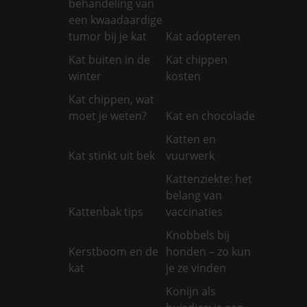
behandeling van
een kwaadaardige
tumor bij je kat
Kat adopteren
Kat buiten in de
Kat chippen
winter
kosten
Kat chippen, wat
moet je weten?
Kat en chocolade
Katten en
Kat stinkt uit bek
vuurwerk
Kattenziekte: het
belang van
Kattenbak tips
vaccinaties
Knobbels bij
Kerstboom en de
honden – zo kun
kat
je ze vinden
Konijn als