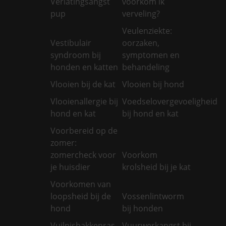
Verlatingsangst
voorkom ik
pup
verveling?
Veulenziekte:
Vestibulair
oorzaken,
syndroom bij
symptomen en
honden en katten
behandeling
Vlooien bij de kat
Vlooien bij hond
Vlooienallergie bij
Voedselovergevoeligheid
hond en kat
bij hond en kat
Voorbereid op de
zomer:
zomercheck voor
Voorkom
je huisdier
krolsheid bij je kat
Voorkomen van
loopsheid bij de
Vossenlintworm
hond
bij honden
Vuilnisbakkenras
Vuurwerkangst bij