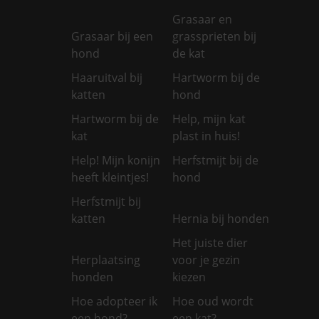
Grasaar en
Grasaar bij een
grassprieten bij
hond
de kat
Haaruitval bij
Hartworm bij de
katten
hond
Hartworm bij de
Help, mijn kat
kat
plast in huis!
Help! Mijn konijn
Herfstmijt bij de
heeft kleintjes!
hond
Herfstmijt bij
katten
Hernia bij honden
Het juiste dier
Herplaatsing
voor je gezin
honden
kiezen
Hoe adopteer ik
Hoe oud wordt
een hond?
een kat?