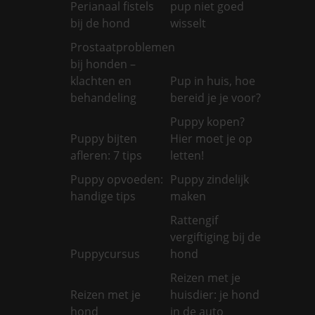
Perianaal fistels
pup niet goed
bij de hond
wisselt
Prostaatproblemen
bij honden –
klachten en
Pup in huis, hoe
behandeling
bereid je je voor?
Puppy kopen?
Puppy bijten
Hier moet je op
afleren: 7 tips
letten!
Puppy opvoeden:
Puppy zindelijk
handige tips
maken
Rattengif
vergiftiging bij de
Puppycursus
hond
Reizen met je
Reizen met je
huisdier: je hond
hond
in de auto