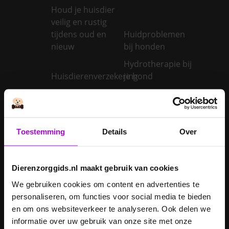
Houd je huisdier
veilig en rustig
tijdens oud en
Huidproblemen
nieuw
bij honden
Hydrotherapie bij
Huisdierenverzekering
je hond
Hyperthyreoïdie
bij katten:
Hypothyreoïdie
oorzaken en
bij honden:
behandeling van
oorzaken en
Toestemming
Details
Over
een te snel
behandeling van
werkende
een trage
schildklier
schildklier
Dierenzorggids.nl maakt gebruik van cookies
Is een kerstboom
We gebruiken cookies om content en advertenties te
giftig voor
personaliseren, om functies voor social media te bieden
Inentingen hond
honden?
en om ons websiteverkeer te analyseren. Ook delen we
informatie over uw gebruik van onze site met onze
Je hond heeft