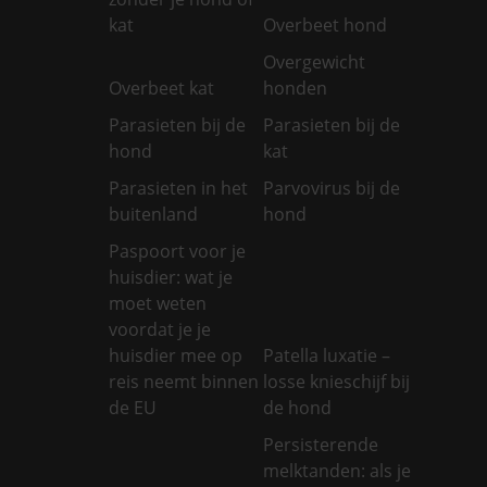
kat
Overbeet hond
Overgewicht
Overbeet kat
honden
Parasieten bij de
Parasieten bij de
hond
kat
Parasieten in het
Parvovirus bij de
buitenland
hond
Paspoort voor je
huisdier: wat je
moet weten
voordat je je
huisdier mee op
Patella luxatie –
reis neemt binnen
losse knieschijf bij
de EU
de hond
Persisterende
melktanden: als je