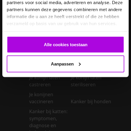
partners voor social media, adverteren en analyse. Deze
Je cavia verzorgen
diarree
partners kunnen deze gegevens combineren met andere
Je hond wordt
informatie die u aan ze heeft verstrekt of die ze hebben
geopereerd – wat
verzameld op basis van uw gebruik van hun services.
kan je
Je kat naar een
verwachten?
pension brengen
Alle cookies toestaan
Je kat wordt
geopereerd – wat
kan je
Je kater laten
Aanpassen
verwachten?
castreren
Je konijn laten
Je konijn laten
castreren
steriliseren
Je konijnen
vaccineren
Kanker bij honden
Kanker bij katten:
symptomen,
diagnose en