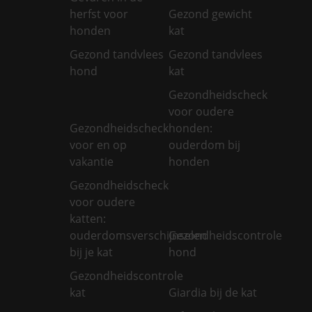
herfst voor
Gezond gewicht
honden
kat
Gezond tandvlees
Gezond tandvlees
hond
kat
Gezondheidscheck
voor oudere
Gezondheidscheck
honden:
voor en op
ouderdom bij
vakantie
honden
Gezondheidscheck
voor oudere
katten:
ouderdomsverschijnselen
Gezondheidscontrole
bij je kat
hond
Gezondheidscontrole
kat
Giardia bij de kat