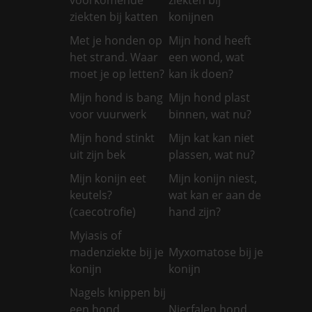
ziekten bij katten
konijnen
Met je honden op
Mijn hond heeft
het strand. Waar
een wond, wat
moet je op letten?
kan ik doen?
Mijn hond is bang
Mijn hond plast
voor vuurwerk
binnen, wat nu?
Mijn hond stinkt
Mijn kat kan niet
uit zijn bek
plassen, wat nu?
Mijn konijn eet
Mijn konijn niest,
keutels?
wat kan er aan de
(caecotrofie)
hand zijn?
Myiasis of
madenziekte bij je
Myxomatose bij je
konijn
konijn
Nagels knippen bij
een hond
Nierfalen hond