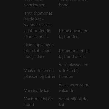
voorkomen
hond
Tritrichomonas
bij de kat –
wanneer je kat
aanhoudende
Urine opvangen
diarree heeft
bij honden
Urine opvangen
bij je kat – hoe
Urineonderzoek
doe je dat?
bij hond of kat
Vaak plassen en
Vaak drinken en
drinken bij
plassen bij katten
honden
Vaccineren voor
Vaccinatie kat
vakantie
Vachtmijt bij de
Vachtmijt bij de
hond
kat