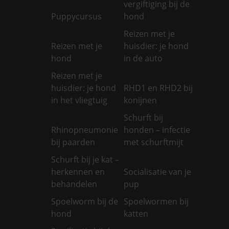
vergiftiging bij de
Puppycursus
hond
Reizen met je
Reizen met je
huisdier: je hond
hond
in de auto
Reizen met je
huisdier: je hond
RHD1 en RHD2 bij
in het vliegtuig
konijnen
Schurft bij
Rhinopneumonie
honden – infectie
bij paarden
met schurftmijt
Schurft bij je kat –
herkennen en
Socialisatie van je
behandelen
pup
Spoelworm bij de
Spoelwormen bij
hond
katten