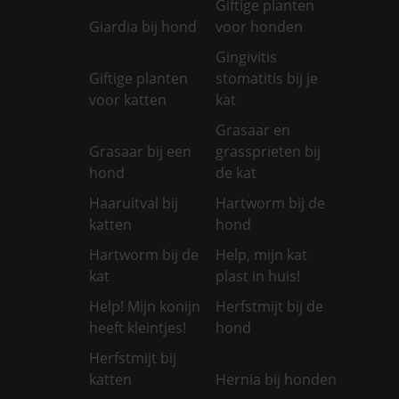
Giftige planten
Giardia bij hond
voor honden
Gingivitis
Giftige planten
stomatitis bij je
voor katten
kat
Grasaar en
Grasaar bij een
grassprieten bij
hond
de kat
Haaruitval bij
Hartworm bij de
katten
hond
Hartworm bij de
Help, mijn kat
kat
plast in huis!
Help! Mijn konijn
Herfstmijt bij de
heeft kleintjes!
hond
Herfstmijt bij
katten
Hernia bij honden