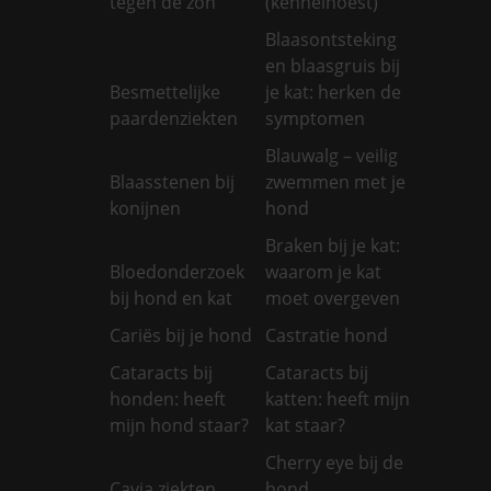
tegen de zon
(kennelhoest)
Blaasontsteking
en blaasgruis bij
Besmettelijke
je kat: herken de
paardenziekten
symptomen
Blauwalg – veilig
Blaasstenen bij
zwemmen met je
konijnen
hond
Braken bij je kat:
Bloedonderzoek
waarom je kat
bij hond en kat
moet overgeven
Cariës bij je hond
Castratie hond
Cataracts bij
Cataracts bij
honden: heeft
katten: heeft mijn
mijn hond staar?
kat staar?
Cherry eye bij de
Cavia ziekten
hond