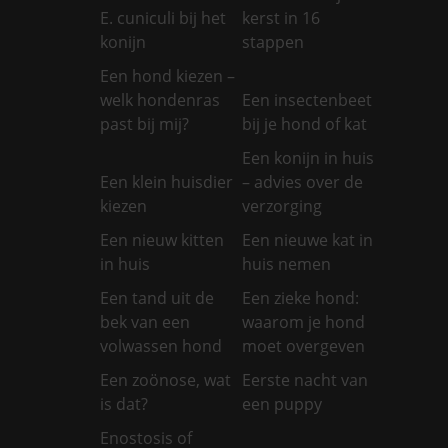
E. cuniculi bij het
kerst in 16
konijn
stappen
Een hond kiezen –
welk hondenras
Een insectenbeet
past bij mij?
bij je hond of kat
Een konijn in huis
Een klein huisdier
– advies over de
kiezen
verzorging
Een nieuw kitten
Een nieuwe kat in
in huis
huis nemen
Een tand uit de
Een zieke hond:
bek van een
waarom je hond
volwassen hond
moet overgeven
Een zoönose, wat
Eerste nacht van
is dat?
een puppy
Enostosis of