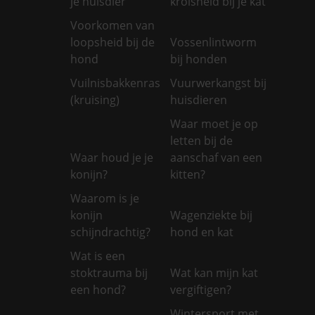
je huisdier
krolsheid bij je kat
Voorkomen van
loopsheid bij de
Vossenlintworm
hond
bij honden
Vuilnisbakkenras
Vuurwerkangst bij
(kruising)
huisdieren
Waar moet je op
letten bij de
Waar houd je je
aanschaf van een
konijn?
kitten?
Waarom is je
konijn
Wagenziekte bij
schijndrachtig?
hond en kat
Wat is een
stoktrauma bij
Wat kan mijn kat
een hond?
vergiftigen?
Wintersport met