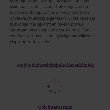
Bij konijnen zit een ongeluk vaak écht in een
klein hoekje. Stel je voor: het konijn van de
buren is ontsnapt, of jouw konijn heeft een
onverwacht uitstapje gemaakt. Grote kans dat
ze zwanger terugkomt en na een poosje
spontaan bevalt van een nest kleintjes. Een
voedster (vrouwtjeskonijn) krijgt namelijk een
eisprong zodra ze een …
Vind je dichtstbijzijnde dierenkliniek
Ook interessant