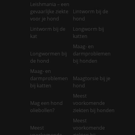
Leishmania – een
gevaarlijke ziekte
Lintworm bij de
voor je hond
hond
Lintworm bij de
Longworm bij
kat
katten
Maag- en
Longwormen bij
darmproblemen
de hond
bij honden
Maag- en
darmproblemen
Maagtorsie bij je
bij katten
hond
Meest
Mag een hond
voorkomende
oliebollen?
ziekten bij honden
Meest
Meest
voorkomende
voorkomende
ziekten bij