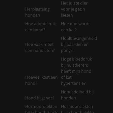
Het juiste dier
Herplaatsing
voor je gezin
honden
kiezen
Hoe adopteer ik
Hoe oud wordt
een hond?
een kat?
Hoefbevangenheid
Hoe vaak moet
bij paarden en
een hond eten?
pony’s
Hoge bloeddruk
bij huisdieren:
heeft mijn hond
Hoeveel kost een
of kat
hond?
hypertensie?
Hondsdolheid bij
Hond hijgt veel
honden
Hormoonziekten
Hormoonziekten
bij je hond: Ziekte
bij je hond: ziekte