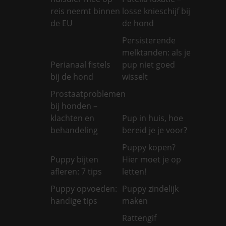
reis neemt binnen
losse knieschijf bij
de EU
de hond
Persisterende
melktanden: als je
Perianaal fistels
pup niet goed
bij de hond
wisselt
Prostaatproblemen
bij honden –
klachten en
Pup in huis, hoe
behandeling
bereid je je voor?
Puppy kopen?
Puppy bijten
Hier moet je op
afleren: 7 tips
letten!
Puppy opvoeden:
Puppy zindelijk
handige tips
maken
Rattengif