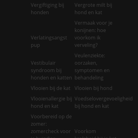
Vergiftiging bij
Vergrote milt bij
honden
hond en kat
Vermaak voor je
konijnen: hoe
Verlatingsangst
voorkom ik
pup
verveling?
Veulenziekte:
Vestibulair
oorzaken,
syndroom bij
symptomen en
honden en katten
behandeling
Vlooien bij de kat
Vlooien bij hond
Vlooienallergie bij
Voedselovergevoeligheid
hond en kat
bij hond en kat
Voorbereid op de
zomer:
zomercheck voor
Voorkom