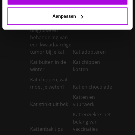
vaccineren
Kanker bij honden
Kanker bij katten:
Aanpassen
symptomen,
diagnose en
behandeling van
een kwaadaardige
tumor bij je kat
Kat adopteren
Kat buiten in de
Kat chippen
winter
kosten
Kat chippen, wat
moet je weten?
Kat en chocolade
Katten en
Kat stinkt uit bek
vuurwerk
Kattenziekte: het
belang van
Kattenbak tips
vaccinaties