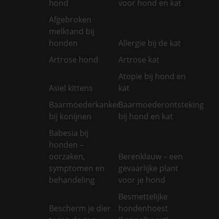
hond
voor hond en kat
Afgebroken
melktand bij
honden
Allergie bij de kat
Artrose hond
Artrose kat
Atopie bij hond en
Asiel kittens
kat
Baarmoederkanker
Baarmoederontsteking
bij konijnen
bij hond en kat
Babesia bij
honden –
oorzaken,
Berenklauw – een
symptomen en
gevaarlijke plant
behandeling
voor je hond
Besmettelijke
Bescherm je dier
hondenhoest