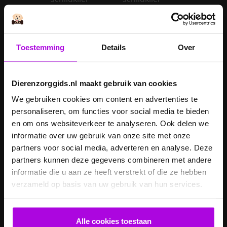
Is een kerstboom
giftig voor
Inentingen hond
honden?
Toestemming
Details
Over
Je hond heeft
Je cavia verzorgen
diarree
Dierenzorggids.nl maakt gebruik van cookies
Je hond wordt
geopereerd – wat
We gebruiken cookies om content en advertenties te
kan je
Je kat naar een
personaliseren, om functies voor social media te bieden
verwachten?
pension brengen
en om ons websiteverkeer te analyseren. Ook delen we
informatie over uw gebruik van onze site met onze
Je kat wordt
partners voor social media, adverteren en analyse. Deze
geopereerd – wat
partners kunnen deze gegevens combineren met andere
kan je
Je kater laten
informatie die u aan ze heeft verstrekt of die ze hebben
verwachten?
castreren
verzameld op basis van uw gebruik van hun services.
Je konijn laten
Je konijn laten
castreren
steriliseren
Alle cookies toestaan
Je konijnen