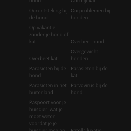
hond
Oormijt kat
Oorontsteking bij
Oorproblemen bij
de hond
honden
Op vakantie
zonder je hond of
kat
Overbeet hond
Overgewicht
Overbeet kat
honden
Parasieten bij de
Parasieten bij de
hond
kat
Parasieten in het
Parvovirus bij de
buitenland
hond
Paspoort voor je
huisdier: wat je
moet weten
voordat je je
huisdier mee op
Patella luxatie –