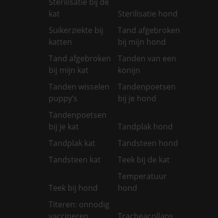
Sterilisatie bij de
kat
Sterilisatie hond
Suikerziekte bij
Tand afgebroken
katten
bij mijn hond
Tand afgebroken
Tanden van een
bij mijn kat
konijn
Tanden wisselen
Tandenpoetsen
puppy’s
bij je hond
Tandenpoetsen
bij je kat
Tandplak hond
Tandplak kat
Tandsteen hond
Tandsteen kat
Teek bij de kat
Temperatuur
Teek bij hond
hond
Titeren: onnodig
vaccineren
Tracheacollaps