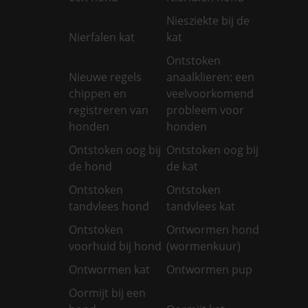
Niesziekte bij de
Nierfalen kat
kat
Ontstoken
Nieuwe regels
anaalklieren: een
chippen en
veelvoorkomend
registreren van
probleem voor
honden
honden
Ontstoken oog bij
Ontstoken oog bij
de hond
de kat
Ontstoken
Ontstoken
tandvlees hond
tandvlees kat
Ontstoken
Ontwormen hond
voorhuid bij hond
(wormenkuur)
Ontwormen kat
Ontwormen pup
Oormijt bij een