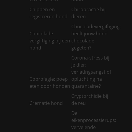
Chippen en
Chiropractie bij
registreren hond
dieren
Chocoladevergiftiging:
Chocolade
heeft jouw hond
vergiftiging bij een
chocolade
hond
gegeten?
Corona-stress bij
je dier:
verlatingsangst of
Coprofagie: poep
opluchting na
eten door honden
quarantaine?
Cryptorchidie bij
Crematie hond
de reu
De
eikenprocessierups:
vervelende