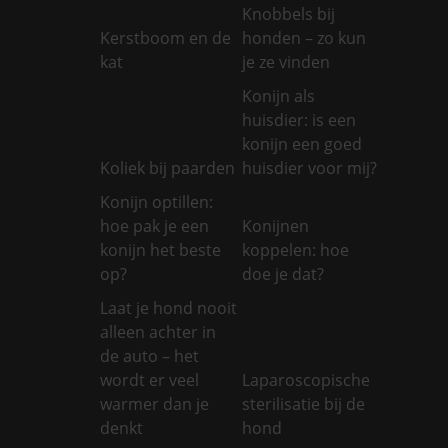
Knobbels bij
Kerstboom en de
honden – zo kun
kat
je ze vinden
Konijn als
huisdier: is een
konijn een goed
Koliek bij paarden
huisdier voor mij?
Konijn optillen:
hoe pak je een
Konijnen
konijn het beste
koppelen: hoe
op?
doe je dat?
Laat je hond nooit
alleen achter in
de auto – het
wordt er veel
Laparoscopische
warmer dan je
sterilisatie bij de
denkt
hond