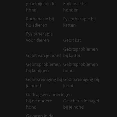
groeipijn bij de
Epilepsie bij
hond
honden
Euthanasie bij
Fysiotherapie bij
huisdieren
katten
Fysiotherapie
voor dieren
Gebit kat
Gebitsproblemen
Gebit van je hond
bij katten
Gebitsproblemen
Gebitsproblemen
bij konijnen
hond
Gebitsreiniging bij
Gebitsreiniging bij
je hond
je kat
Gedragsveranderingen
bij de oudere
Gescheurde nagel
hond
bij je hond
Gevaren in de