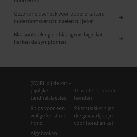
hond en kat
Gezondheidscheck voor oudere katten:
ouderdomsverschijnselen bij je kat
Blaasontsteking en blaasgruis bij je kat:
herken de symptomen
(FO)RL bij de kat –
pijnlijke
10 wintertips voor
tandhalslaesies
honden
8 tips voor een
9 kerstlekkernijen
veilige kerst met
die gevaarlijk zijn
hond
voor hond en kat
Afgebroken