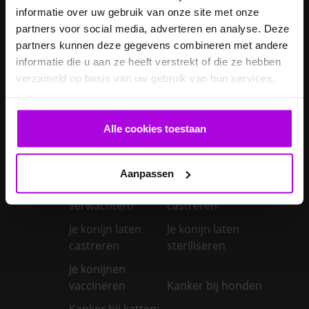
giftig voor
informatie over uw gebruik van onze site met onze
Inentingen hond
honden?
partners voor social media, adverteren en analyse. Deze
Je hond heeft
partners kunnen deze gegevens combineren met andere
Je cavia verzorgen
diarree
informatie die u aan ze heeft verstrekt of die ze hebben
verzameld op basis van uw gebruik van hun services.
Je hond wordt
geopereerd – wat
kan je
Je kat naar een
Alle cookies toestaan
verwachten?
pension brengen
Je kat wordt
geopereerd – wat
Aanpassen
kan je
Je kater laten
verwachten?
castreren
Je konijn laten
Je konijn laten
castreren
steriliseren
Je konijnen
vaccineren
Kanker bij honden
Kanker bij katten: