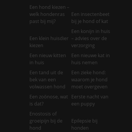
Een hond kiezen –
welk hondenras
Een insectenbeet
past bij mij?
bij je hond of kat
Een konijn in huis
Een klein huisdier
– advies over de
kiezen
verzorging
Een nieuw kitten
Een nieuwe kat in
in huis
huis nemen
Een tand uit de
Een zieke hond:
bek van een
waarom je hond
volwassen hond
moet overgeven
Een zoönose, wat
Eerste nacht van
is dat?
een puppy
Enostosis of
groeipijn bij de
Epilepsie bij
hond
honden