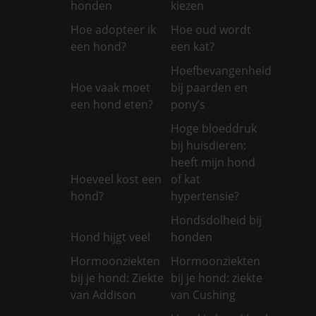
honden
kiezen
Hoe adopteer ik
Hoe oud wordt
een hond?
een kat?
Hoefbevangenheid
Hoe vaak moet
bij paarden en
een hond eten?
pony’s
Hoge bloeddruk
bij huisdieren:
heeft mijn hond
Hoeveel kost een
of kat
hond?
hypertensie?
Hondsdolheid bij
Hond hijgt veel
honden
Hormoonziekten
Hormoonziekten
bij je hond: Ziekte
bij je hond: ziekte
van Addison
van Cushing