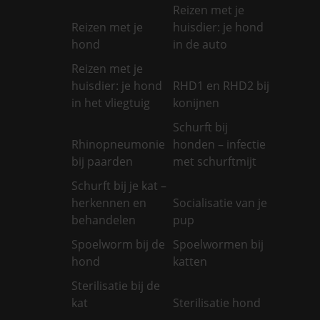
Reizen met je
Reizen met je
huisdier: je hond
hond
in de auto
Reizen met je
huisdier: je hond
RHD1 en RHD2 bij
in het vliegtuig
konijnen
Schurft bij
Rhinopneumonie
honden – infectie
bij paarden
met schurftmijt
Schurft bij je kat –
herkennen en
Socialisatie van je
behandelen
pup
Spoelworm bij de
Spoelwormen bij
hond
katten
Sterilisatie bij de
kat
Sterilisatie hond