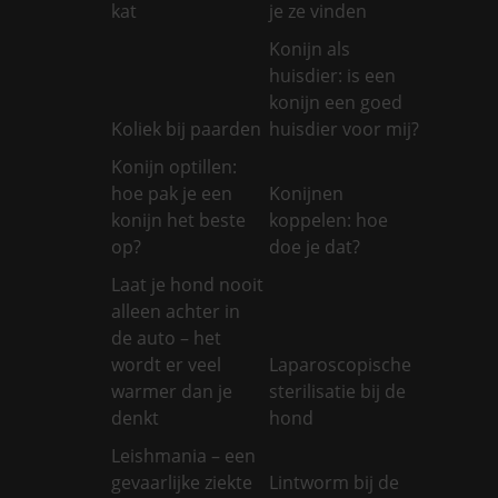
kat
je ze vinden
Konijn als
huisdier: is een
konijn een goed
Koliek bij paarden
huisdier voor mij?
Konijn optillen:
hoe pak je een
Konijnen
konijn het beste
koppelen: hoe
op?
doe je dat?
Laat je hond nooit
alleen achter in
de auto – het
wordt er veel
Laparoscopische
warmer dan je
sterilisatie bij de
denkt
hond
Leishmania – een
gevaarlijke ziekte
Lintworm bij de