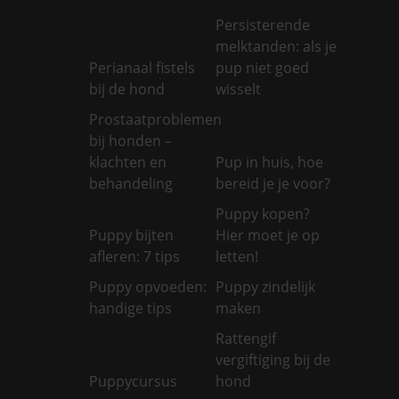
Persisterende
melktanden: als je
Perianaal fistels
pup niet goed
bij de hond
wisselt
Prostaatproblemen
bij honden –
klachten en
Pup in huis, hoe
behandeling
bereid je je voor?
Puppy kopen?
Puppy bijten
Hier moet je op
afleren: 7 tips
letten!
Puppy opvoeden:
Puppy zindelijk
handige tips
maken
Rattengif
vergiftiging bij de
Puppycursus
hond