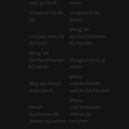
voor je hond
hond
Lintworm bij de
Longworm bij
kat
katten
Maag- en
Longwormen bij
darmproblemen
de hond
bij honden
Maag- en
darmproblemen
Maagtorsie bij je
bij katten
hond
Meest
Mag een hond
voorkomende
oliebollen?
ziekten bij honden
Meest
Meest
voorkomende
voorkomende
ziekten bij
ziekten bij katten
konijnen