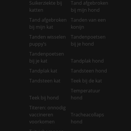
Suikerziekte bij
Tand afgebroken
katten
bij mijn hond
Tand afgebroken
Tanden van een
bij mijn kat
konijn
Tanden wisselen
Tandenpoetsen
puppy’s
bij je hond
Tandenpoetsen
bij je kat
Tandplak hond
Tandplak kat
Tandsteen hond
Tandsteen kat
Teek bij de kat
Temperatuur
Teek bij hond
hond
Titeren: onnodig
vaccineren
Tracheacollaps
voorkomen
hond