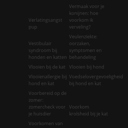
Vermaak voor je
konijnen: hoe
Verlatingsangst
voorkom ik
pup
verveling?
Veulenziekte:
Vestibulair
oorzaken,
syndroom bij
symptomen en
honden en katten
behandeling
Vlooien bij de kat
Vlooien bij hond
Vlooienallergie bij
Voedselovergevoeligheid
hond en kat
bij hond en kat
Voorbereid op de
zomer:
zomercheck voor
Voorkom
je huisdier
krolsheid bij je kat
Voorkomen van