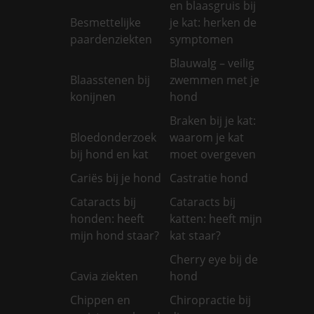
en blaasgruis bij
Besmettelijke
je kat: herken de
paardenziekten
symptomen
Blauwalg – veilig
Blaasstenen bij
zwemmen met je
konijnen
hond
Braken bij je kat:
Bloedonderzoek
waarom je kat
bij hond en kat
moet overgeven
Cariës bij je hond
Castratie hond
Cataracts bij
Cataracts bij
honden: heeft
katten: heeft mijn
mijn hond staar?
kat staar?
Cherry eye bij de
Cavia ziekten
hond
Chippen en
Chiropractie bij