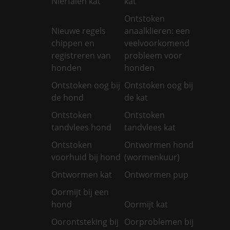
Nierfalen kat
kat
Ontstoken
Nieuwe regels
anaalklieren: een
chippen en
veelvoorkomend
registreren van
probleem voor
honden
honden
Ontstoken oog bij
Ontstoken oog bij
de hond
de kat
Ontstoken
Ontstoken
tandvlees hond
tandvlees kat
Ontstoken
Ontwormen hond
voorhuid bij hond
(wormenkuur)
Ontwormen kat
Ontwormen pup
Oormijt bij een
hond
Oormijt kat
Oorontsteking bij
Oorproblemen bij