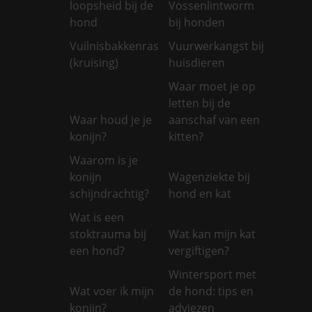
loopsheid bij de
Vossenlintworm
hond
bij honden
Vuilnisbakkenras
Vuurwerkangst bij
(kruising)
huisdieren
Waar moet je op
letten bij de
Waar houd je je
aanschaf van een
konijn?
kitten?
Waarom is je
konijn
Wagenziekte bij
schijndrachtig?
hond en kat
Wat is een
stoktrauma bij
Wat kan mijn kat
een hond?
vergiftigen?
Wintersport met
Wat voer ik mijn
de hond: tips en
konijn?
adviezen