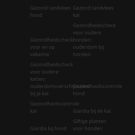
Gezond tandvlees
Gezond tandvlees
hond
kat
Gezondheidscheck
voor oudere
Gezondheidscheck
honden:
voor en op
ouderdom bij
vakantie
honden
Gezondheidscheck
voor oudere
katten:
ouderdomsverschijnselen
Gezondheidscontrole
bij je kat
hond
Gezondheidscontrole
kat
Giardia bij de kat
Giftige planten
Giardia bij hond
voor honden