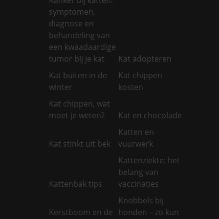
symptomen,
diagnose en
behandeling van
een kwaadaardige
tumor bij je kat
Kat adopteren
Kat buiten in de
Kat chippen
winter
kosten
Kat chippen, wat
moet je weten?
Kat en chocolade
Katten en
Kat stinkt uit bek
vuurwerk
Kattenziekte: het
belang van
Kattenbak tips
vaccinaties
Knobbels bij
Kerstboom en de
honden – zo kun