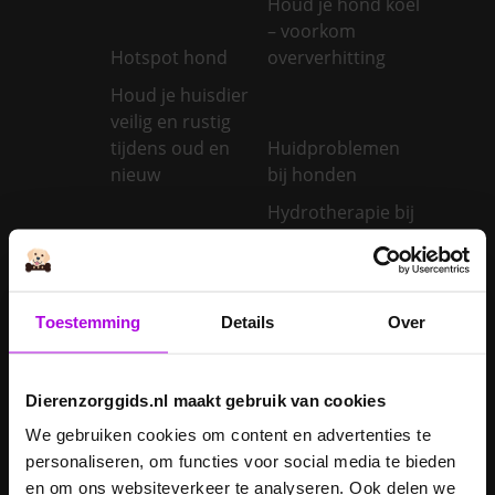
Houd je hond koel
– voorkom
Hotspot hond
oververhitting
Houd je huisdier
veilig en rustig
tijdens oud en
Huidproblemen
nieuw
bij honden
Hydrotherapie bij
Huisdierenverzekering
je hond
Hyperthyreoïdie
bij katten:
Hypothyreoïdie
Toestemming
Details
Over
oorzaken en
bij honden:
behandeling van
oorzaken en
een te snel
behandeling van
Dierenzorggids.nl maakt gebruik van cookies
werkende
een trage
schildklier
schildklier
We gebruiken cookies om content en advertenties te
personaliseren, om functies voor social media te bieden
Is een kerstboom
en om ons websiteverkeer te analyseren. Ook delen we