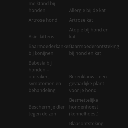
melktand bij
honden
Allergie bij de kat
Artrose hond
Artrose kat
Atopie bij hond en
Asiel kittens
kat
Baarmoederkanker
Baarmoederontsteking
bij konijnen
bij hond en kat
Babesia bij
honden –
oorzaken,
Berenklauw – een
symptomen en
gevaarlijke plant
behandeling
voor je hond
Besmettelijke
Bescherm je dier
hondenhoest
tegen de zon
(kennelhoest)
Blaasontsteking