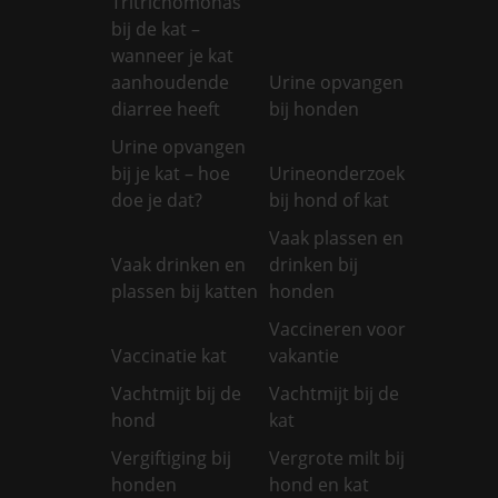
Tritrichomonas
bij de kat –
wanneer je kat
aanhoudende
Urine opvangen
diarree heeft
bij honden
Urine opvangen
bij je kat – hoe
Urineonderzoek
doe je dat?
bij hond of kat
Vaak plassen en
Vaak drinken en
drinken bij
plassen bij katten
honden
Vaccineren voor
Vaccinatie kat
vakantie
Vachtmijt bij de
Vachtmijt bij de
hond
kat
Vergiftiging bij
Vergrote milt bij
honden
hond en kat