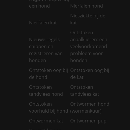
een hond
Nierfalen hond
Niesziekte bij de
Nierfalen kat
kat
Ontstoken
Nieuwe regels
anaalklieren: een
chippen en
veelvoorkomend
registreren van
probleem voor
honden
honden
Ontstoken oog bij
Ontstoken oog bij
de hond
de kat
Ontstoken
Ontstoken
tandvlees hond
tandvlees kat
Ontstoken
Ontwormen hond
voorhuid bij hond
(wormenkuur)
Ontwormen kat
Ontwormen pup