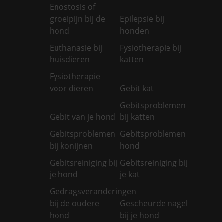
Enostosis of
groeipijn bij de
Epilepsie bij
hond
honden
Euthanasie bij
Fysiotherapie bij
huisdieren
katten
Fysiotherapie
voor dieren
Gebit kat
Gebitsproblemen
Gebit van je hond
bij katten
Gebitsproblemen
Gebitsproblemen
bij konijnen
hond
Gebitsreiniging bij
Gebitsreiniging bij
je hond
je kat
Gedragsveranderingen
bij de oudere
Gescheurde nagel
hond
bij je hond