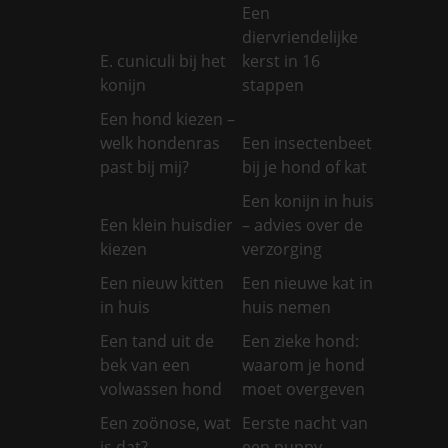
Een
diervriendelijke
E. cuniculi bij het
kerst in 16
konijn
stappen
Een hond kiezen –
welk hondenras
Een insectenbeet
past bij mij?
bij je hond of kat
Een konijn in huis
Een klein huisdier
– advies over de
kiezen
verzorging
Een nieuw kitten
Een nieuwe kat in
in huis
huis nemen
Een tand uit de
Een zieke hond:
bek van een
waarom je hond
volwassen hond
moet overgeven
Een zoönose, wat
Eerste nacht van
is dat?
een puppy