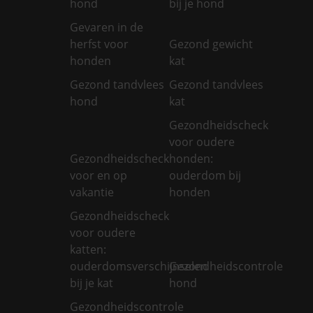
hond
bij je hond
Gevaren in de
herfst voor
Gezond gewicht
honden
kat
Gezond tandvlees
Gezond tandvlees
hond
kat
Gezondheidscheck
voor oudere
Gezondheidscheck
honden:
voor en op
ouderdom bij
vakantie
honden
Gezondheidscheck
voor oudere
katten:
ouderdomsverschijnselen
Gezondheidscontrole
bij je kat
hond
Gezondheidscontrole