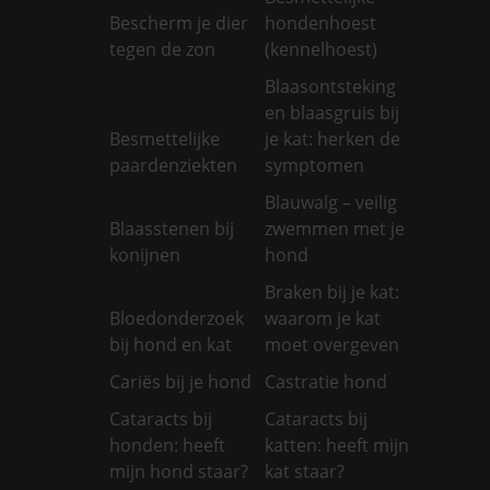
Bescherm je dier
hondenhoest
tegen de zon
(kennelhoest)
Blaasontsteking
en blaasgruis bij
Besmettelijke
je kat: herken de
paardenziekten
symptomen
Blauwalg – veilig
Blaasstenen bij
zwemmen met je
konijnen
hond
Braken bij je kat:
Bloedonderzoek
waarom je kat
bij hond en kat
moet overgeven
Cariës bij je hond
Castratie hond
Cataracts bij
Cataracts bij
honden: heeft
katten: heeft mijn
mijn hond staar?
kat staar?