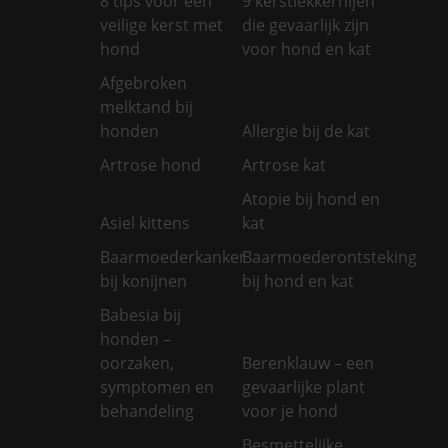
8 tips voor een
9 kerstlekkernijen
veilige kerst met
die gevaarlijk zijn
hond
voor hond en kat
Afgebroken
melktand bij
honden
Allergie bij de kat
Artrose hond
Artrose kat
Atopie bij hond en
Asiel kittens
kat
Baarmoederkanker
Baarmoederontsteking
bij konijnen
bij hond en kat
Babesia bij
honden –
oorzaken,
Berenklauw – een
symptomen en
gevaarlijke plant
behandeling
voor je hond
Besmettelijke