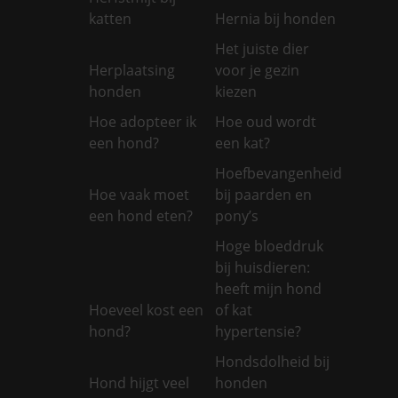
katten
Hernia bij honden
Het juiste dier
Herplaatsing
voor je gezin
honden
kiezen
Hoe adopteer ik
Hoe oud wordt
een hond?
een kat?
Hoefbevangenheid
Hoe vaak moet
bij paarden en
een hond eten?
pony’s
Hoge bloeddruk
bij huisdieren:
heeft mijn hond
Hoeveel kost een
of kat
hond?
hypertensie?
Hondsdolheid bij
Hond hijgt veel
honden