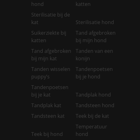
hond
katten
Sterilisatie bij de
kat
Sterilisatie hond
Suikerziekte bij
Tand afgebroken
katten
bij mijn hond
Tand afgebroken
Tanden van een
bij mijn kat
konijn
Tanden wisselen
Tandenpoetsen
puppy’s
bij je hond
Tandenpoetsen
bij je kat
Tandplak hond
Tandplak kat
Tandsteen hond
Tandsteen kat
Teek bij de kat
Temperatuur
Teek bij hond
hond