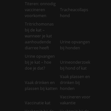
Titeren: onnodig
vaccineren
Tracheacollaps
voorkomen
hond
Tritrichomonas
bij de kat –
wanneer je kat
aanhoudende
Urine opvangen
diarree heeft
bij honden
Urine opvangen
bij je kat – hoe
Urineonderzoek
doe je dat?
bij hond of kat
Vaak plassen en
Vaak drinken en
drinken bij
plassen bij katten
honden
Vaccineren voor
Vaccinatie kat
vakantie