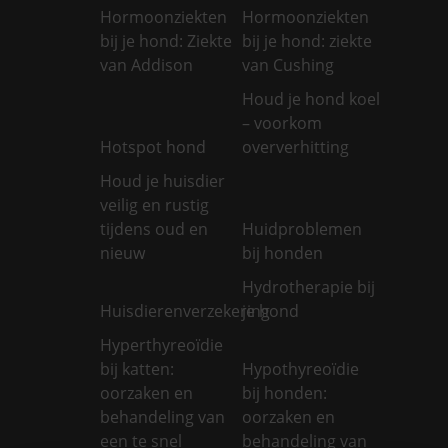
Hormoonziekten
Hormoonziekten
bij je hond: Ziekte
bij je hond: ziekte
van Addison
van Cushing
Houd je hond koel
– voorkom
Hotspot hond
oververhitting
Houd je huisdier
veilig en rustig
tijdens oud en
Huidproblemen
nieuw
bij honden
Hydrotherapie bij
Huisdierenverzekering
je hond
Hyperthyreoïdie
bij katten:
Hypothyreoïdie
oorzaken en
bij honden:
behandeling van
oorzaken en
een te snel
behandeling van