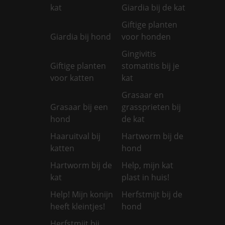
kat
Giardia bij de kat
Giftige planten
Giardia bij hond
voor honden
Gingivitis
Giftige planten
stomatitis bij je
voor katten
kat
Grasaar en
Grasaar bij een
grassprieten bij
hond
de kat
Haaruitval bij
Hartworm bij de
katten
hond
Hartworm bij de
Help, mijn kat
kat
plast in huis!
Help! Mijn konijn
Herfstmijt bij de
heeft kleintjes!
hond
Herfstmijt bij