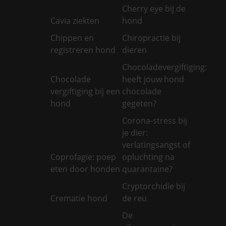
Cherry eye bij de
Cavia ziekten
hond
Chippen en
Chiropractie bij
registreren hond
dieren
Chocoladevergiftiging:
Chocolade
heeft jouw hond
vergiftiging bij een
chocolade
hond
gegeten?
Corona-stress bij
je dier:
verlatingsangst of
Coprofagie: poep
opluchting na
eten door honden
quarantaine?
Cryptorchidie bij
Crematie hond
de reu
De