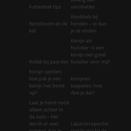
Kattenbak tips
vaccinaties
Knobbels bij
Kerstboom en de
honden – zo kun
kat
je ze vinden
Konijn als
huisdier: is een
konijn een goed
Koliek bij paarden
huisdier voor mij?
Konijn optillen:
hoe pak je een
Konijnen
konijn het beste
koppelen: hoe
op?
doe je dat?
Laat je hond nooit
alleen achter in
de auto – het
wordt er veel
Laparoscopische
warmer dan je
sterilisatie bij de