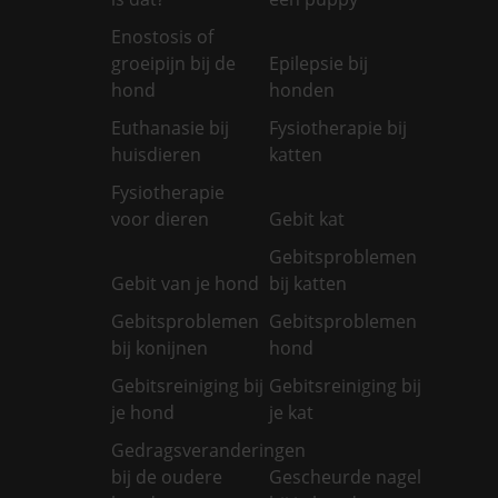
Enostosis of
groeipijn bij de
Epilepsie bij
hond
honden
Euthanasie bij
Fysiotherapie bij
huisdieren
katten
Fysiotherapie
voor dieren
Gebit kat
Gebitsproblemen
Gebit van je hond
bij katten
Gebitsproblemen
Gebitsproblemen
bij konijnen
hond
Gebitsreiniging bij
Gebitsreiniging bij
je hond
je kat
Gedragsveranderingen
bij de oudere
Gescheurde nagel