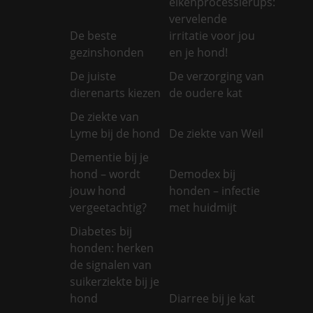
eikenprocessierups:
vervelende
De beste
irritatie voor jou
gezinshonden
en je hond!
De juiste
De verzorging van
dierenarts kiezen
de oudere kat
De ziekte van
Lyme bij de hond
De ziekte van Weil
Dementie bij je
hond – wordt
Demodex bij
jouw hond
honden – infectie
vergeetachtig?
met huidmijt
Diabetes bij
honden: herken
de signalen van
suikerziekte bij je
hond
Diarree bij je kat