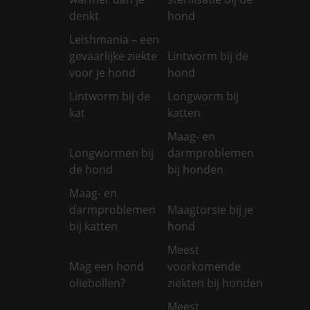
denkt
hond
Leishmania – een
gevaarlijke ziekte
Lintworm bij de
voor je hond
hond
Lintworm bij de
Longworm bij
kat
katten
Maag- en
Longwormen bij
darmproblemen
de hond
bij honden
Maag- en
darmproblemen
Maagtorsie bij je
bij katten
hond
Meest
Mag een hond
voorkomende
oliebollen?
ziekten bij honden
Meest