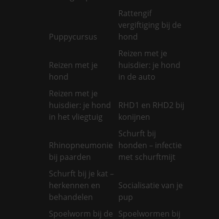
Rattengif
vergiftiging bij de
Puppycursus
hond
Reizen met je
Reizen met je
huisdier: je hond
hond
in de auto
Reizen met je
huisdier: je hond
RHD1 en RHD2 bij
in het vliegtuig
konijnen
Schurft bij
Rhinopneumonie
honden – infectie
bij paarden
met schurftmijt
Schurft bij je kat –
herkennen en
Socialisatie van je
behandelen
pup
Spoelworm bij de
Spoelwormen bij