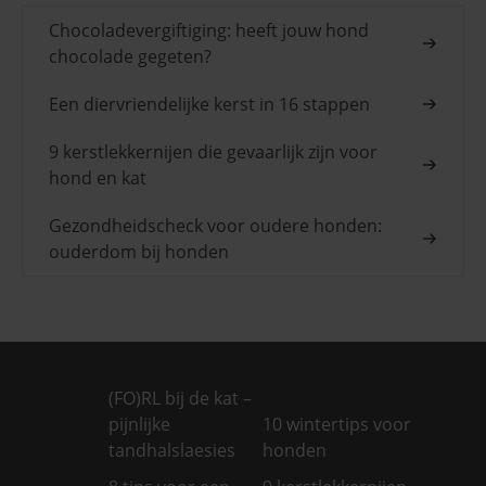
Chocoladevergiftiging: heeft jouw hond
chocolade gegeten?
Een diervriendelijke kerst in 16 stappen
9 kerstlekkernijen die gevaarlijk zijn voor
hond en kat
Gezondheidscheck voor oudere honden:
ouderdom bij honden
(FO)RL bij de kat –
pijnlijke
10 wintertips voor
tandhalslaesies
honden