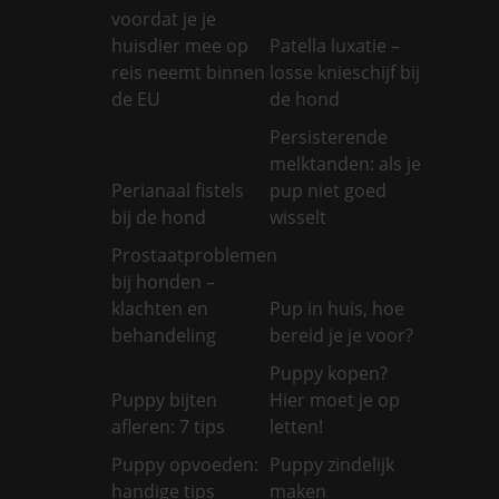
voordat je je
huisdier mee op
Patella luxatie –
reis neemt binnen
losse knieschijf bij
de EU
de hond
Persisterende
melktanden: als je
Perianaal fistels
pup niet goed
bij de hond
wisselt
Prostaatproblemen
bij honden –
klachten en
Pup in huis, hoe
behandeling
bereid je je voor?
Puppy kopen?
Puppy bijten
Hier moet je op
afleren: 7 tips
letten!
Puppy opvoeden:
Puppy zindelijk
handige tips
maken