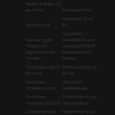
Nagels knippen bij
een hond
Nierfalen hond
Niesziekte bij de
Nierfalen kat
kat
Ontstoken
Nieuwe regels
anaalklieren: een
chippen en
veelvoorkomend
registreren van
probleem voor
honden
honden
Ontstoken oog bij
Ontstoken oog bij
de hond
de kat
Ontstoken
Ontstoken
tandvlees hond
tandvlees kat
Ontstoken
Ontwormen hond
voorhuid bij hond
(wormenkuur)
Ontwormen kat
Ontwormen pup