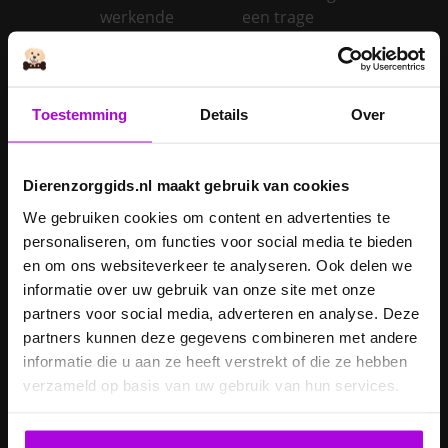
werkende
een trage
schildklier
schildklier
Is een kerstboom
giftig voor
Toestemming
Details
Over
Inentingen hond
honden?
Je hond heeft
Je cavia verzorgen
diarree
Dierenzorggids.nl maakt gebruik van cookies
Je hond wordt
We gebruiken cookies om content en advertenties te
geopereerd – wat
personaliseren, om functies voor social media te bieden
kan je
Je kat naar een
en om ons websiteverkeer te analyseren. Ook delen we
verwachten?
pension brengen
informatie over uw gebruik van onze site met onze
partners voor social media, adverteren en analyse. Deze
Je kat wordt
partners kunnen deze gegevens combineren met andere
geopereerd – wat
informatie die u aan ze heeft verstrekt of die ze hebben
kan je
Je kater laten
verzameld op basis van uw gebruik van hun services.
verwachten?
castreren
Je konijn laten
Je konijn laten