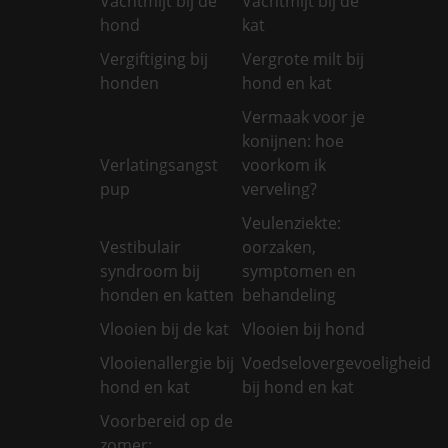
Vachtmijt bij de
Vachtmijt bij de
hond
kat
Vergiftiging bij
Vergrote milt bij
honden
hond en kat
Vermaak voor je
konijnen: hoe
Verlatingsangst
voorkom ik
pup
verveling?
Veulenziekte:
Vestibulair
oorzaken,
syndroom bij
symptomen en
honden en katten
behandeling
Vlooien bij de kat
Vlooien bij hond
Vlooienallergie bij
Voedselovergevoeligheid
hond en kat
bij hond en kat
Voorbereid op de
zomer: