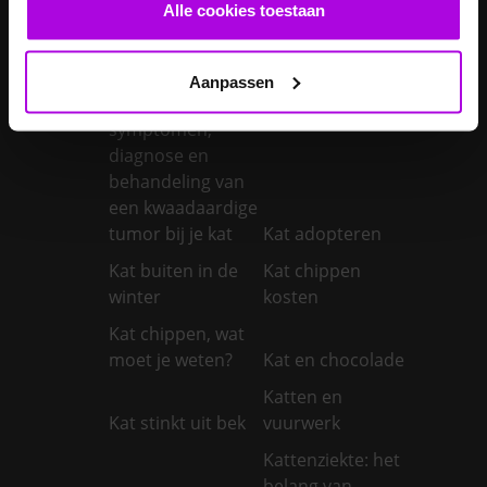
castreren
steriliseren
Alle cookies toestaan
Je konijnen
vaccineren
Kanker bij honden
Aanpassen
Kanker bij katten:
symptomen,
diagnose en
behandeling van
een kwaadaardige
tumor bij je kat
Kat adopteren
Kat buiten in de
Kat chippen
winter
kosten
Kat chippen, wat
moet je weten?
Kat en chocolade
Katten en
Kat stinkt uit bek
vuurwerk
Kattenziekte: het
belang van