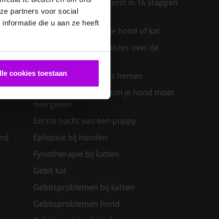
Een diervriendelijke kerst in 16 stappen
ze partners voor social
ras past
nformatie die u aan ze heeft
Een insectenbeet bij je hond of kat
Een konijn in huis – advies over de
verzorging
lle cookies toestaan
Een nieuwe kat in huis nemen
olwassen
Een zieke hond: waarom je hond moet
overgeven
Eerste nacht van een puppy
ond
Epilepsie bij honden
Fysiotherapie bij katten
Gebit kat
Gebitsproblemen bij katten
Gebitsproblemen hond