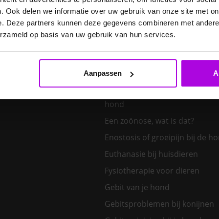
E. cuniculi bij het konijn
. Ook delen we informatie over uw gebruik van onze site met on
Een hond kiezen – welk honden
e. Deze partners kunnen deze gegevens combineren met andere i
bij mij?
erzameld op basis van uw gebruik van hun services.
Een klein huisdier kiezen
Aanpassen
A
Een nieuw kitten in huis
Een tand uit de bek van een v
hond
Een zoönose, wat is dat?
Enostosis of groeipijn bij de h
Euthanasie bij huisdieren
Fysiotherapie voor dieren
Gebit van je hond
Gebitsproblemen bij konijnen