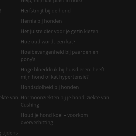
Help, mijn kat plast in huis!
!
Herfstmijt bij de hond
Hernia bij honden
Het juiste dier voor je gezin kiezen
Hoe oud wordt een kat?
Hoefbevangenheid bij paarden en
pony’s
Hoge bloeddruk bij huisdieren: heeft
mijn hond of kat hypertensie?
Hondsdolheid bij honden
ekte van
Hormoonziekten bij je hond: ziekte van
Cushing
Houd je hond koel – voorkom
oververhitting
g tijdens