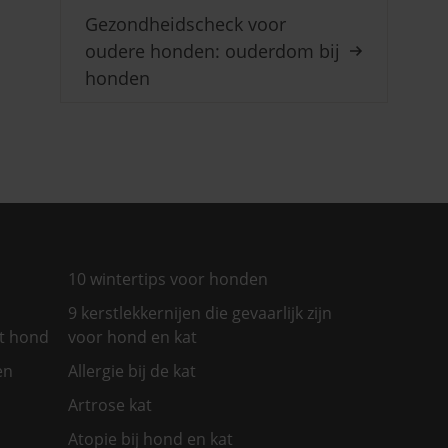
Gezondheidscheck voor
oudere honden: ouderdom bij
honden
10 wintertips voor honden
9 kerstlekkernijen die gevaarlijk zijn
et hond
voor hond en kat
en
Allergie bij de kat
Artrose kat
Atopie bij hond en kat