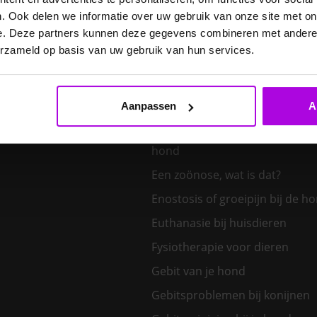
E. cuniculi bij het konijn
. Ook delen we informatie over uw gebruik van onze site met on
Een hond kiezen – welk honden
e. Deze partners kunnen deze gegevens combineren met andere i
bij mij?
erzameld op basis van uw gebruik van hun services.
Een klein huisdier kiezen
Aanpassen
A
Een nieuw kitten in huis
Een tand uit de bek van een v
hond
Een zoönose, wat is dat?
Enostosis of groeipijn bij de h
Euthanasie bij huisdieren
Fysiotherapie voor dieren
Gebit van je hond
Gebitsproblemen bij konijnen