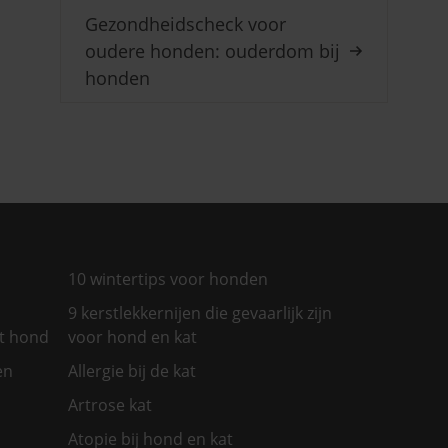
Gezondheidscheck voor
oudere honden: ouderdom bij
honden
10 wintertips voor honden
9 kerstlekkernijen die gevaarlijk zijn
et hond
voor hond en kat
en
Allergie bij de kat
Artrose kat
Atopie bij hond en kat