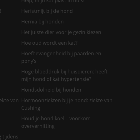
Help, mijn kat plast in huis!
!
Herfstmijt bij de hond
Hernia bij honden
Het juiste dier voor je gezin kiezen
Hoe oud wordt een kat?
Hoefbevangenheid bij paarden en
pony’s
Hoge bloeddruk bij huisdieren: heeft
mijn hond of kat hypertensie?
Hondsdolheid bij honden
ekte van
Hormoonziekten bij je hond: ziekte van
Cushing
Houd je hond koel – voorkom
oververhitting
g tijdens