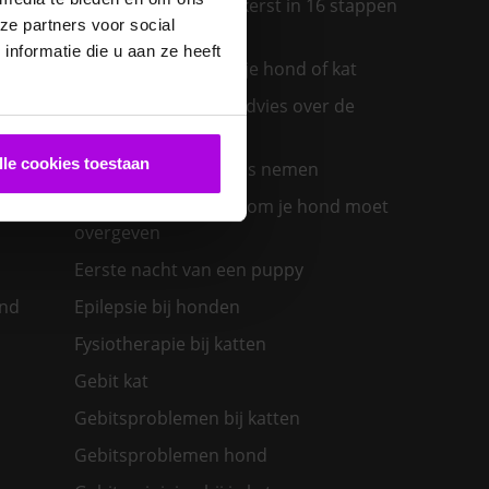
Een diervriendelijke kerst in 16 stappen
ze partners voor social
ras past
nformatie die u aan ze heeft
Een insectenbeet bij je hond of kat
Een konijn in huis – advies over de
verzorging
lle cookies toestaan
Een nieuwe kat in huis nemen
olwassen
Een zieke hond: waarom je hond moet
overgeven
Eerste nacht van een puppy
ond
Epilepsie bij honden
Fysiotherapie bij katten
Gebit kat
Gebitsproblemen bij katten
Gebitsproblemen hond