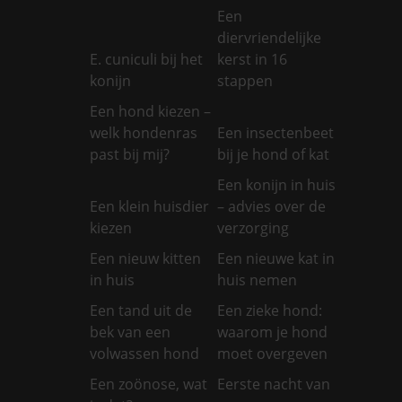
Een
diervriendelijke
E. cuniculi bij het
kerst in 16
konijn
stappen
Een hond kiezen –
welk hondenras
Een insectenbeet
past bij mij?
bij je hond of kat
Een konijn in huis
Een klein huisdier
– advies over de
kiezen
verzorging
Een nieuw kitten
Een nieuwe kat in
in huis
huis nemen
Een tand uit de
Een zieke hond:
bek van een
waarom je hond
volwassen hond
moet overgeven
Een zoönose, wat
Eerste nacht van