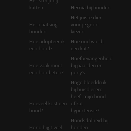
Herfstmijt bij
katten
Hernia bij honden
Het juiste dier
Herplaatsing
voor je gezin
honden
kiezen
Hoe adopteer ik
Hoe oud wordt
een hond?
een kat?
Hoefbevangenheid
Hoe vaak moet
bij paarden en
een hond eten?
pony’s
Hoge bloeddruk
bij huisdieren:
heeft mijn hond
Hoeveel kost een
of kat
hond?
hypertensie?
Hondsdolheid bij
Hond hijgt veel
honden