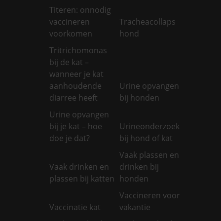
Titeren: onnodig
vaccineren
Tracheacollaps
voorkomen
hond
Tritrichomonas
bij de kat –
wanneer je kat
aanhoudende
Urine opvangen
diarree heeft
bij honden
Urine opvangen
bij je kat – hoe
Urineonderzoek
doe je dat?
bij hond of kat
Vaak plassen en
Vaak drinken en
drinken bij
plassen bij katten
honden
Vaccineren voor
Vaccinatie kat
vakantie