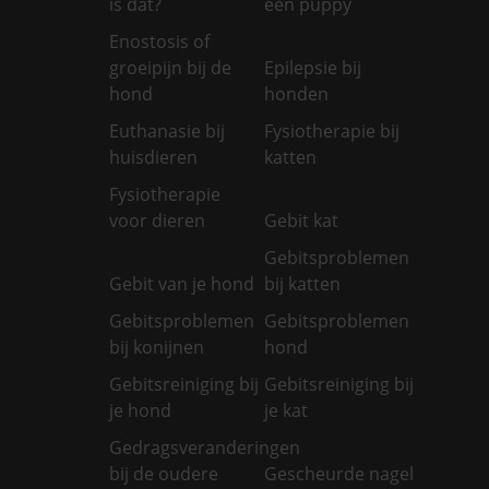
is dat?
een puppy
Enostosis of
groeipijn bij de
Epilepsie bij
hond
honden
Euthanasie bij
Fysiotherapie bij
huisdieren
katten
Fysiotherapie
voor dieren
Gebit kat
Gebitsproblemen
Gebit van je hond
bij katten
Gebitsproblemen
Gebitsproblemen
bij konijnen
hond
Gebitsreiniging bij
Gebitsreiniging bij
je hond
je kat
Gedragsveranderingen
bij de oudere
Gescheurde nagel