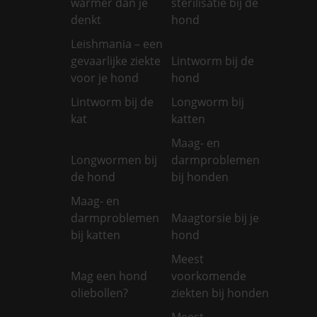
warmer dan je
sterilisatie bij de
denkt
hond
Leishmania – een
gevaarlijke ziekte
Lintworm bij de
voor je hond
hond
Lintworm bij de
Longworm bij
kat
katten
Maag- en
Longwormen bij
darmproblemen
de hond
bij honden
Maag- en
darmproblemen
Maagtorsie bij je
bij katten
hond
Meest
Mag een hond
voorkomende
oliebollen?
ziekten bij honden
Meest