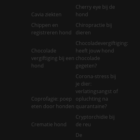
Cherry eye bij de
Cavia ziekten
hond
Chippen en
Chiropractie bij
registreren hond
dieren
Chocoladevergiftiging:
Chocolade
heeft jouw hond
vergiftiging bij een
chocolade
hond
gegeten?
Corona-stress bij
je dier:
verlatingsangst of
Coprofagie: poep
opluchting na
eten door honden
quarantaine?
Cryptorchidie bij
Crematie hond
de reu
De