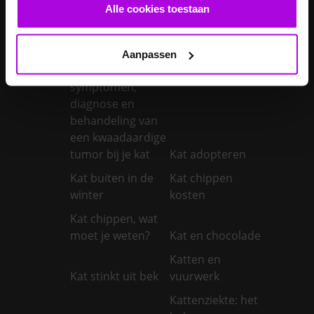
castreren
steriliseren
Alle cookies toestaan
Je konijnen
vaccineren
Kanker bij honden
Aanpassen
Kanker bij katten:
symptomen,
diagnose en
behandeling van
een kwaadaardige
tumor bij je kat
Kat adopteren
Kat buiten in de
Kat chippen
winter
kosten
Kat chippen, wat
moet je weten?
Kat en chocolade
Katten en
Kat stinkt uit bek
vuurwerk
Kattenziekte: het