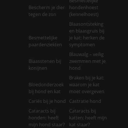
Besmettelijke
Bescherm je dier
hondenhoest
tegen de zon
(kennelhoest)
Blaasontsteking
en blaasgruis bij
Besmettelijke
je kat: herken de
paardenziekten
symptomen
Blauwalg – veilig
Blaasstenen bij
zwemmen met je
konijnen
hond
Braken bij je kat:
Bloedonderzoek
waarom je kat
bij hond en kat
moet overgeven
Cariës bij je hond
Castratie hond
Cataracts bij
Cataracts bij
honden: heeft
katten: heeft mijn
mijn hond staar?
kat staar?