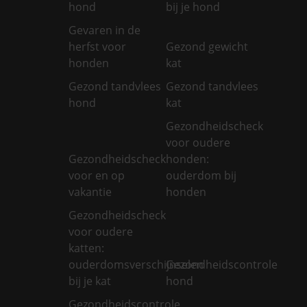
hond
bij je hond
Gevaren in de
herfst voor
Gezond gewicht
honden
kat
Gezond tandvlees
Gezond tandvlees
hond
kat
Gezondheidscheck
voor oudere
Gezondheidscheck
honden:
voor en op
ouderdom bij
vakantie
honden
Gezondheidscheck
voor oudere
katten:
ouderdomsverschijnselen
Gezondheidscontrole
bij je kat
hond
Gezondheidscontrole