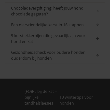
Chocoladevergiftiging: heeft jouw hond
chocolade gegeten?
Een diervriendelijke kerst in 16 stappen
9 kerstlekkernijen die gevaarlijk zijn voor
hond en kat
Gezondheidscheck voor oudere honden:
ouderdom bij honden
(FO)RL bij de kat –
pijnlijke
10 wintertips voor
tandhalslaesies
honden