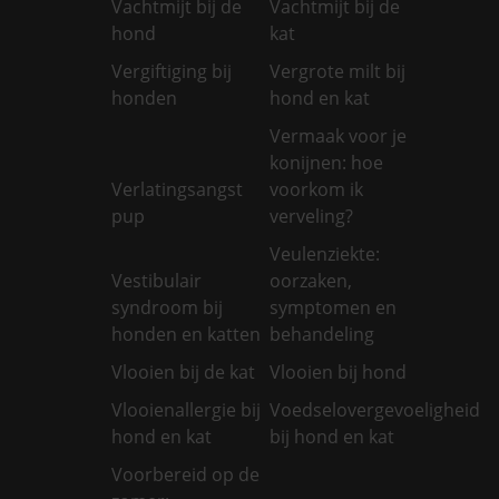
Vachtmijt bij de
Vachtmijt bij de
hond
kat
Vergiftiging bij
Vergrote milt bij
honden
hond en kat
Vermaak voor je
konijnen: hoe
Verlatingsangst
voorkom ik
pup
verveling?
Veulenziekte:
Vestibulair
oorzaken,
syndroom bij
symptomen en
honden en katten
behandeling
Vlooien bij de kat
Vlooien bij hond
Vlooienallergie bij
Voedselovergevoeligheid
hond en kat
bij hond en kat
Voorbereid op de