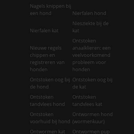
Nagels knippen bij
een hond
Nierfalen hond
Niesziekte bij de
Nierfalen kat
kat
Ontstoken
Nieuwe regels
anaalklieren: een
chippen en
veelvoorkomend
registreren van
probleem voor
honden
honden
Ontstoken oog bij
Ontstoken oog bij
de hond
de kat
Ontstoken
Ontstoken
tandvlees hond
tandvlees kat
Ontstoken
Ontwormen hond
voorhuid bij hond
(wormenkuur)
Ontwormen kat
Ontwormen pup