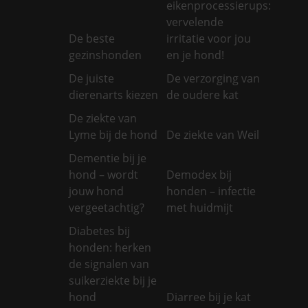
eikenprocessierups:
vervelende
De beste
irritatie voor jou
gezinshonden
en je hond!
De juiste
De verzorging van
dierenarts kiezen
de oudere kat
De ziekte van
Lyme bij de hond
De ziekte van Weil
Dementie bij je
hond – wordt
Demodex bij
jouw hond
honden – infectie
vergeetachtig?
met huidmijt
Diabetes bij
honden: herken
de signalen van
suikerziekte bij je
hond
Diarree bij je kat