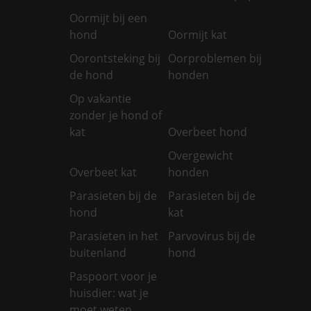
Oormijt bij een
hond
Oormijt kat
Oorontsteking bij
Oorproblemen bij
de hond
honden
Op vakantie
zonder je hond of
kat
Overbeet hond
Overgewicht
Overbeet kat
honden
Parasieten bij de
Parasieten bij de
hond
kat
Parasieten in het
Parvovirus bij de
buitenland
hond
Paspoort voor je
huisdier: wat je
moet weten