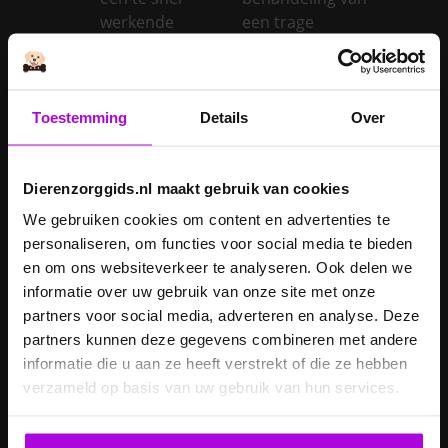
werkende
een trage
schildklier
schildklier
Is een kerstboom
giftig voor
Toestemming
Details
Over
Inentingen hond
honden?
Je hond heeft
Je cavia verzorgen
diarree
Dierenzorggids.nl maakt gebruik van cookies
Je hond wordt
We gebruiken cookies om content en advertenties te
geopereerd – wat
personaliseren, om functies voor social media te bieden
kan je
Je kat naar een
en om ons websiteverkeer te analyseren. Ook delen we
verwachten?
pension brengen
informatie over uw gebruik van onze site met onze
partners voor social media, adverteren en analyse. Deze
Je kat wordt
partners kunnen deze gegevens combineren met andere
geopereerd – wat
informatie die u aan ze heeft verstrekt of die ze hebben
kan je
Je kater laten
verzameld op basis van uw gebruik van hun services.
verwachten?
castreren
Je konijn laten
Je konijn laten