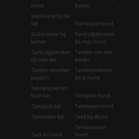
hond
katten
Sterilisatie bij de
kat
Sterilisatie hond
Suikerziekte bij
Tand afgebroken
katten
bij mijn hond
Tand afgebroken
Tanden van een
bij mijn kat
konijn
Tanden wisselen
Tandenpoetsen
puppy’s
bij je hond
Tandenpoetsen
bij je kat
Tandplak hond
Tandplak kat
Tandsteen hond
Tandsteen kat
Teek bij de kat
Temperatuur
Teek bij hond
hond