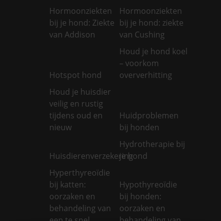
Hormoonziekten
Hormoonziekten
bij je hond: Ziekte
bij je hond: ziekte
van Addison
van Cushing
Houd je hond koel
– voorkom
Hotspot hond
oververhitting
Houd je huisdier
veilig en rustig
tijdens oud en
Huidproblemen
nieuw
bij honden
Hydrotherapie bij
Huisdierenverzekering
je hond
Hyperthyreoïdie
bij katten:
Hypothyreoïdie
oorzaken en
bij honden:
behandeling van
oorzaken en
een te snel
behandeling van