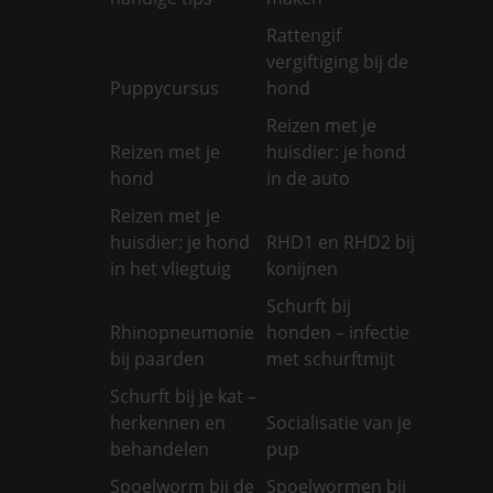
Rattengif
vergiftiging bij de
Puppycursus
hond
Reizen met je
Reizen met je
huisdier: je hond
hond
in de auto
Reizen met je
huisdier: je hond
RHD1 en RHD2 bij
in het vliegtuig
konijnen
Schurft bij
Rhinopneumonie
honden – infectie
bij paarden
met schurftmijt
Schurft bij je kat –
herkennen en
Socialisatie van je
behandelen
pup
Spoelworm bij de
Spoelwormen bij