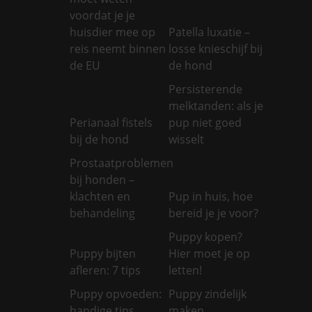
voordat je je
huisdier mee op
Patella luxatie –
reis neemt binnen
losse knieschijf bij
de EU
de hond
Persisterende
melktanden: als je
Perianaal fistels
pup niet goed
bij de hond
wisselt
Prostaatproblemen
bij honden –
klachten en
Pup in huis, hoe
behandeling
bereid je je voor?
Puppy kopen?
Puppy bijten
Hier moet je op
afleren: 7 tips
letten!
Puppy opvoeden:
Puppy zindelijk
handige tips
maken