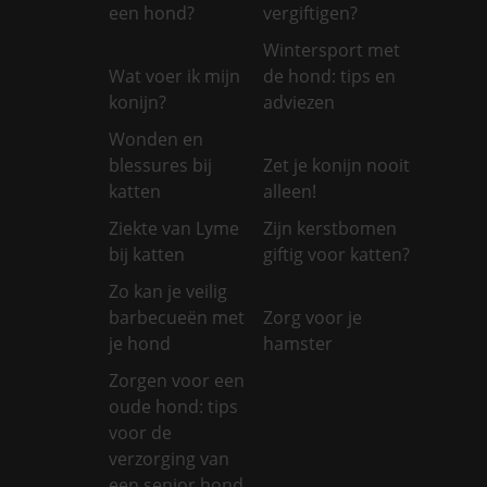
een hond?
vergiftigen?
Wintersport met
Wat voer ik mijn
de hond: tips en
konijn?
adviezen
Wonden en
blessures bij
Zet je konijn nooit
katten
alleen!
Ziekte van Lyme
Zijn kerstbomen
bij katten
giftig voor katten?
Zo kan je veilig
barbecueën met
Zorg voor je
je hond
hamster
Zorgen voor een
oude hond: tips
voor de
verzorging van
een senior hond