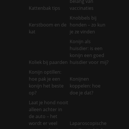
belang van
Kattenbak tips
vaccinaties
Knobbels bij
Kerstboom en de
honden – zo kun
kat
je ze vinden
Konijn als
huisdier: is een
konijn een goed
Koliek bij paarden
huisdier voor mij?
Konijn optillen:
hoe pak je een
Konijnen
konijn het beste
koppelen: hoe
op?
doe je dat?
Laat je hond nooit
alleen achter in
de auto – het
wordt er veel
Laparoscopische