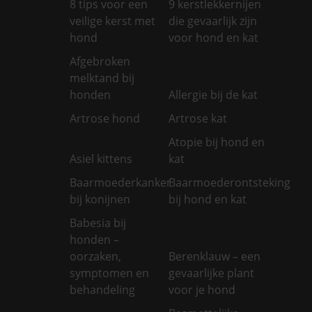
8 tips voor een
9 kerstlekkernijen
veilige kerst met
die gevaarlijk zijn
hond
voor hond en kat
Afgebroken
melktand bij
honden
Allergie bij de kat
Artrose hond
Artrose kat
Atopie bij hond en
Asiel kittens
kat
Baarmoederkanker
Baarmoederontsteking
bij konijnen
bij hond en kat
Babesia bij
honden –
oorzaken,
Berenklauw – een
symptomen en
gevaarlijke plant
behandeling
voor je hond