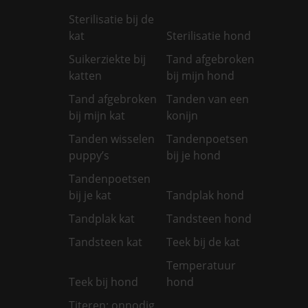
Sterilisatie bij de
kat
Sterilisatie hond
Suikerziekte bij
Tand afgebroken
katten
bij mijn hond
Tand afgebroken
Tanden van een
bij mijn kat
konijn
Tanden wisselen
Tandenpoetsen
puppy’s
bij je hond
Tandenpoetsen
bij je kat
Tandplak hond
Tandplak kat
Tandsteen hond
Tandsteen kat
Teek bij de kat
Temperatuur
Teek bij hond
hond
Titeren: onnodig