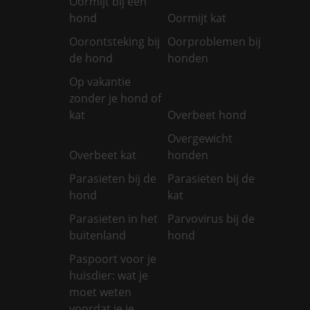
Oormijt bij een
hond
Oormijt kat
Oorontsteking bij
Oorproblemen bij
de hond
honden
Op vakantie
zonder je hond of
kat
Overbeet hond
Overgewicht
Overbeet kat
honden
Parasieten bij de
Parasieten bij de
hond
kat
Parasieten in het
Parvovirus bij de
buitenland
hond
Paspoort voor je
huisdier: wat je
moet weten
voordat je je