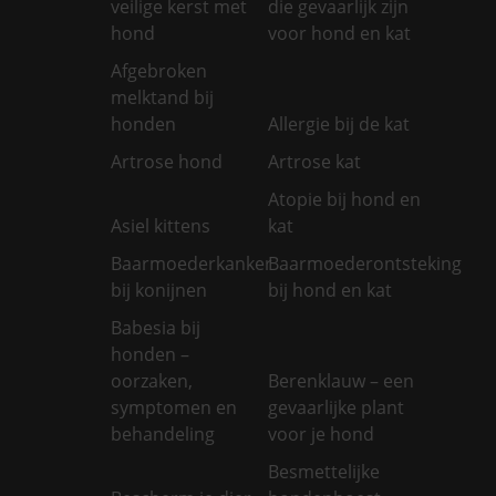
veilige kerst met
die gevaarlijk zijn
hond
voor hond en kat
Afgebroken
melktand bij
honden
Allergie bij de kat
Artrose hond
Artrose kat
Atopie bij hond en
Asiel kittens
kat
Baarmoederkanker
Baarmoederontsteking
bij konijnen
bij hond en kat
Babesia bij
honden –
oorzaken,
Berenklauw – een
symptomen en
gevaarlijke plant
behandeling
voor je hond
Besmettelijke