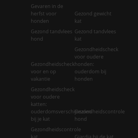
Gevaren in de
herfst voor
Gezond gewicht
honden
kat
Gezond tandvlees
Gezond tandvlees
hond
kat
Gezondheidscheck
voor oudere
Gezondheidscheck
honden:
voor en op
ouderdom bij
vakantie
honden
Gezondheidscheck
voor oudere
katten:
ouderdomsverschijnselen
Gezondheidscontrole
bij je kat
hond
Gezondheidscontrole
kat
Giardia bij de kat