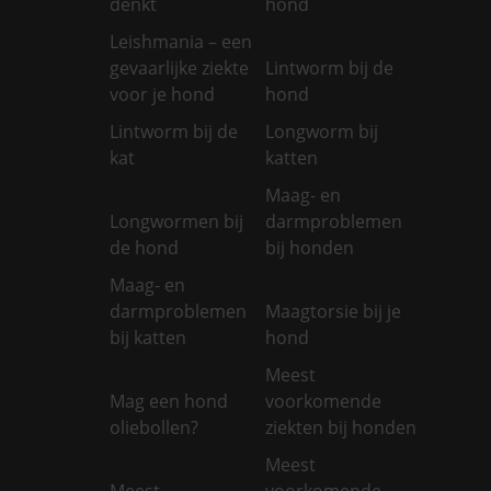
denkt
hond
Leishmania – een
gevaarlijke ziekte
Lintworm bij de
voor je hond
hond
Lintworm bij de
Longworm bij
kat
katten
Maag- en
Longwormen bij
darmproblemen
de hond
bij honden
Maag- en
darmproblemen
Maagtorsie bij je
bij katten
hond
Meest
Mag een hond
voorkomende
oliebollen?
ziekten bij honden
Meest
Meest
voorkomende