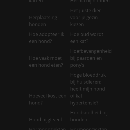
katten
Hernia bij honden
Het juiste dier
Herplaatsing
voor je gezin
honden
kiezen
Hoe adopteer ik
Hoe oud wordt
een hond?
een kat?
Hoefbevangenheid
Hoe vaak moet
bij paarden en
een hond eten?
pony’s
Hoge bloeddruk
bij huisdieren:
heeft mijn hond
Hoeveel kost een
of kat
hond?
hypertensie?
Hondsdolheid bij
Hond hijgt veel
honden
Hormoonziekten
Hormoonziekten