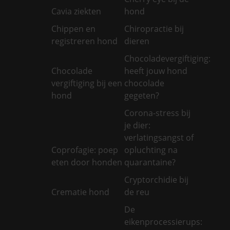
Cavia ziekten
hond
Chippen en
Chiropractie bij
registreren hond
dieren
Chocoladevergiftiging:
Chocolade
heeft jouw hond
vergiftiging bij een
chocolade
hond
gegeten?
Corona-stress bij
je dier:
verlatingsangst of
Coprofagie: poep
opluchting na
eten door honden
quarantaine?
Cryptorchidie bij
Crematie hond
de reu
De
eikenprocessierups: