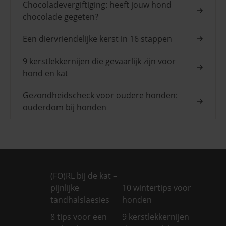
Chocoladevergiftiging: heeft jouw hond
chocolade gegeten?
Een diervriendelijke kerst in 16 stappen
9 kerstlekkernijen die gevaarlijk zijn voor
hond en kat
Gezondheidscheck voor oudere honden:
ouderdom bij honden
(FO)RL bij de kat –
pijnlijke
10 wintertips voor
tandhalslaesies
honden
8 tips voor een
9 kerstlekkernijen