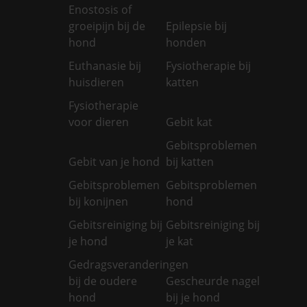
Enostosis of
groeipijn bij de
Epilepsie bij
hond
honden
Euthanasie bij
Fysiotherapie bij
huisdieren
katten
Fysiotherapie
voor dieren
Gebit kat
Gebitsproblemen
Gebit van je hond
bij katten
Gebitsproblemen
Gebitsproblemen
bij konijnen
hond
Gebitsreiniging bij
Gebitsreiniging bij
je hond
je kat
Gedragsveranderingen
bij de oudere
Gescheurde nagel
hond
bij je hond