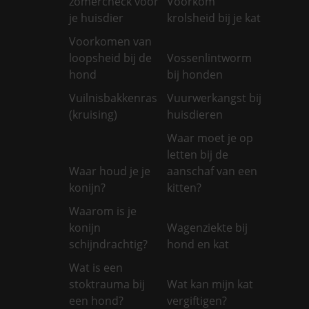
zomercheck voor
Voorkom
je huisdier
krolsheid bij je kat
Voorkomen van
loopsheid bij de
Vossenlintworm
hond
bij honden
Vuilnisbakkenras
Vuurwerkangst bij
(kruising)
huisdieren
Waar moet je op
letten bij de
Waar houd je je
aanschaf van een
konijn?
kitten?
Waarom is je
konijn
Wagenziekte bij
schijndrachtig?
hond en kat
Wat is een
stoktrauma bij
Wat kan mijn kat
een hond?
vergiftigen?