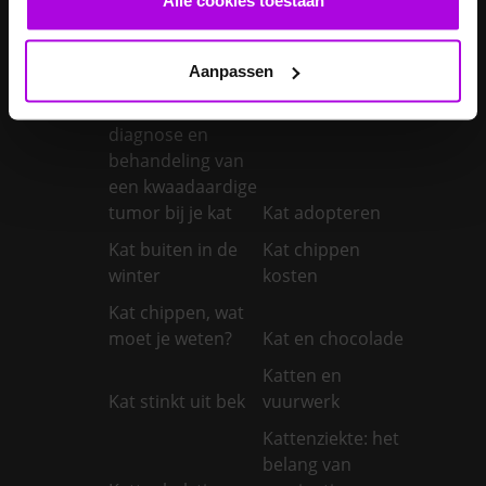
Je konijnen
vaccineren
Kanker bij honden
Aanpassen
Kanker bij katten:
symptomen,
diagnose en
behandeling van
een kwaadaardige
tumor bij je kat
Kat adopteren
Kat buiten in de
Kat chippen
winter
kosten
Kat chippen, wat
moet je weten?
Kat en chocolade
Katten en
Kat stinkt uit bek
vuurwerk
Kattenziekte: het
belang van