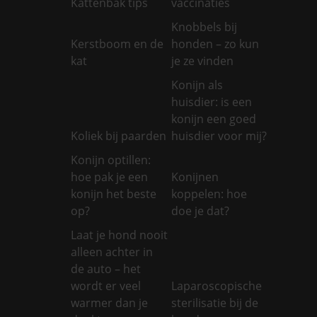
Kattenbak tips
vaccinaties
Knobbels bij
Kerstboom en de
honden – zo kun
kat
je ze vinden
Konijn als
huisdier: is een
konijn een goed
Koliek bij paarden
huisdier voor mij?
Konijn optillen:
hoe pak je een
Konijnen
konijn het beste
koppelen: hoe
op?
doe je dat?
Laat je hond nooit
alleen achter in
de auto – het
wordt er veel
Laparoscopische
warmer dan je
sterilisatie bij de