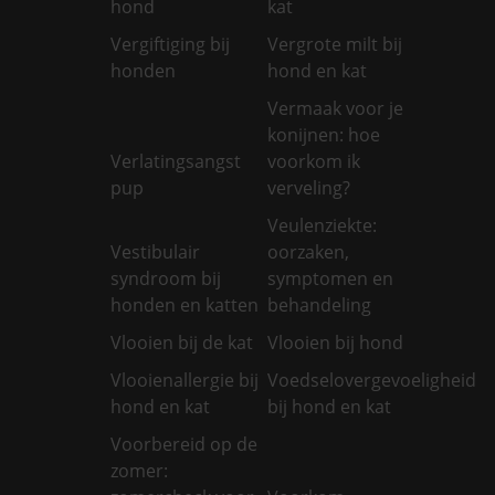
hond
kat
Vergiftiging bij
Vergrote milt bij
honden
hond en kat
Vermaak voor je
konijnen: hoe
Verlatingsangst
voorkom ik
pup
verveling?
Veulenziekte:
Vestibulair
oorzaken,
syndroom bij
symptomen en
honden en katten
behandeling
Vlooien bij de kat
Vlooien bij hond
Vlooienallergie bij
Voedselovergevoeligheid
hond en kat
bij hond en kat
Voorbereid op de
zomer: