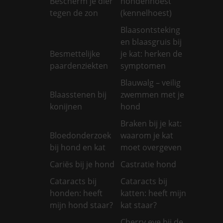
Bescherm je dier
hondenhoest
tegen de zon
(kennelhoest)
Blaasontsteking
en blaasgruis bij
Besmettelijke
je kat: herken de
paardenziekten
symptomen
Blauwalg – veilig
Blaasstenen bij
zwemmen met je
konijnen
hond
Braken bij je kat:
Bloedonderzoek
waarom je kat
bij hond en kat
moet overgeven
Cariës bij je hond
Castratie hond
Cataracts bij
Cataracts bij
honden: heeft
katten: heeft mijn
mijn hond staar?
kat staar?
Cherry eye bij de