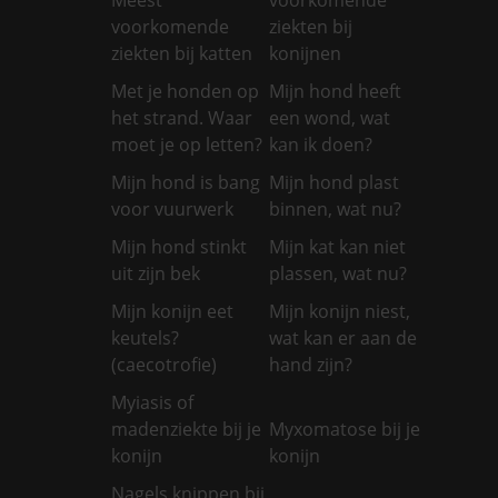
voorkomende
ziekten bij
ziekten bij katten
konijnen
Met je honden op
Mijn hond heeft
het strand. Waar
een wond, wat
moet je op letten?
kan ik doen?
Mijn hond is bang
Mijn hond plast
voor vuurwerk
binnen, wat nu?
Mijn hond stinkt
Mijn kat kan niet
uit zijn bek
plassen, wat nu?
Mijn konijn eet
Mijn konijn niest,
keutels?
wat kan er aan de
(caecotrofie)
hand zijn?
Myiasis of
madenziekte bij je
Myxomatose bij je
konijn
konijn
Nagels knippen bij