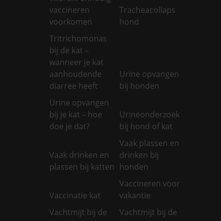
vaccineren
Tracheacollaps
voorkomen
hond
Tritrichomonas
bij de kat –
wanneer je kat
aanhoudende
Urine opvangen
diarree heeft
bij honden
Urine opvangen
bij je kat – hoe
Urineonderzoek
doe je dat?
bij hond of kat
Vaak plassen en
Vaak drinken en
drinken bij
plassen bij katten
honden
Vaccineren voor
Vaccinatie kat
vakantie
Vachtmijt bij de
Vachtmijt bij de