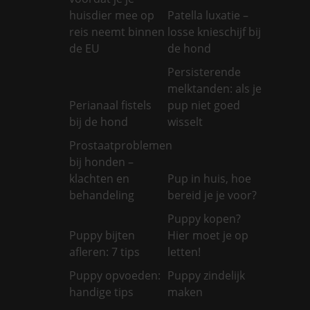
huisdier mee op
Patella luxatie –
reis neemt binnen
losse knieschijf bij
de EU
de hond
Persisterende
melktanden: als je
Perianaal fistels
pup niet goed
bij de hond
wisselt
Prostaatproblemen
bij honden –
klachten en
Pup in huis, hoe
behandeling
bereid je je voor?
Puppy kopen?
Puppy bijten
Hier moet je op
afleren: 7 tips
letten!
Puppy opvoeden:
Puppy zindelijk
handige tips
maken