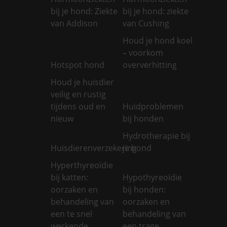
bij je hond: Ziekte
bij je hond: ziekte
van Addison
van Cushing
Houd je hond koel
– voorkom
Hotspot hond
oververhitting
Houd je huisdier
veilig en rustig
tijdens oud en
Huidproblemen
nieuw
bij honden
Hydrotherapie bij
Huisdierenverzekering
je hond
Hyperthyreoïdie
bij katten:
Hypothyreoïdie
oorzaken en
bij honden:
behandeling van
oorzaken en
een te snel
behandeling van
werkende
een trage