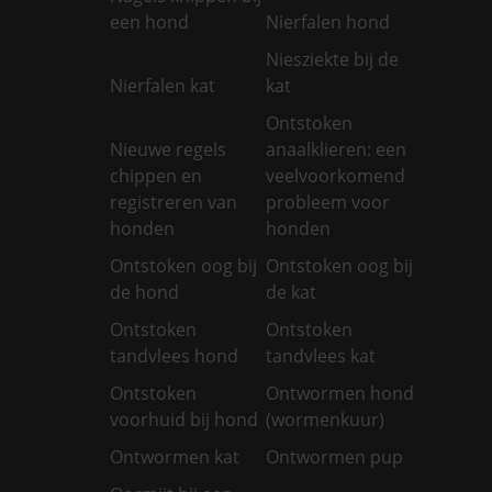
een hond
Nierfalen hond
Niesziekte bij de
Nierfalen kat
kat
Ontstoken
Nieuwe regels
anaalklieren: een
chippen en
veelvoorkomend
registreren van
probleem voor
honden
honden
Ontstoken oog bij
Ontstoken oog bij
de hond
de kat
Ontstoken
Ontstoken
tandvlees hond
tandvlees kat
Ontstoken
Ontwormen hond
voorhuid bij hond
(wormenkuur)
Ontwormen kat
Ontwormen pup