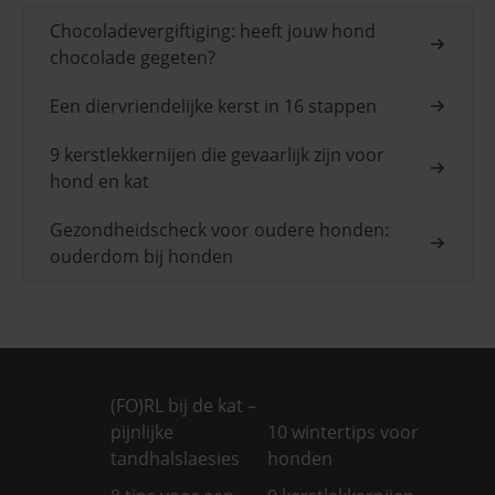
Chocoladevergiftiging: heeft jouw hond
chocolade gegeten?
Een diervriendelijke kerst in 16 stappen
9 kerstlekkernijen die gevaarlijk zijn voor
hond en kat
Gezondheidscheck voor oudere honden:
ouderdom bij honden
(FO)RL bij de kat –
pijnlijke
10 wintertips voor
tandhalslaesies
honden