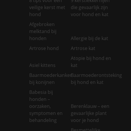
8 tips voor een
9 kerstlekkernijen
veilige kerst met
die gevaarlijk zijn
hond
voor hond en kat
Afgebroken
melktand bij
honden
Allergie bij de kat
Artrose hond
Artrose kat
Atopie bij hond en
Asiel kittens
kat
Baarmoederkanker
Baarmoederontsteking
bij konijnen
bij hond en kat
Babesia bij
honden –
oorzaken,
Berenklauw – een
symptomen en
gevaarlijke plant
behandeling
voor je hond
Besmettelijke