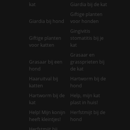
kat
Giardia bij de kat
Giftige planten
Giardia bij hond
voor honden
Gingivitis
Giftige planten
stomatitis bij je
voor katten
kat
Grasaar en
Grasaar bij een
grassprieten bij
hond
de kat
Haaruitval bij
Hartworm bij de
katten
hond
Hartworm bij de
Help, mijn kat
kat
plast in huis!
Help! Mijn konijn
Herfstmijt bij de
heeft kleintjes!
hond
Herfstmijt bij