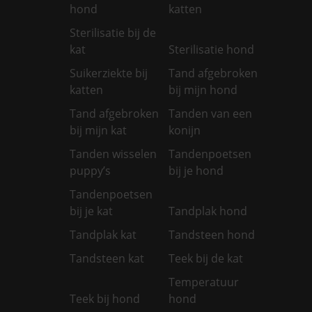
hond
katten
Sterilisatie bij de
kat
Sterilisatie hond
Suikerziekte bij
Tand afgebroken
katten
bij mijn hond
Tand afgebroken
Tanden van een
bij mijn kat
konijn
Tanden wisselen
Tandenpoetsen
puppy’s
bij je hond
Tandenpoetsen
bij je kat
Tandplak hond
Tandplak kat
Tandsteen hond
Tandsteen kat
Teek bij de kat
Temperatuur
Teek bij hond
hond