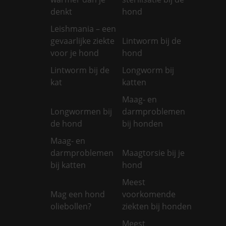
denkt
hond
Leishmania – een
gevaarlijke ziekte
Lintworm bij de
voor je hond
hond
Lintworm bij de
Longworm bij
kat
katten
Maag- en
Longwormen bij
darmproblemen
de hond
bij honden
Maag- en
darmproblemen
Maagtorsie bij je
bij katten
hond
Meest
Mag een hond
voorkomende
oliebollen?
ziekten bij honden
Meest