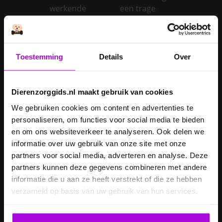
werkende
een trage
schildklier
schildklier
Is een kerstboom
giftig voor
Toestemming
Details
Over
Inentingen hond
honden?
Je hond heeft
Je cavia verzorgen
diarree
Dierenzorggids.nl maakt gebruik van cookies
Je hond wordt
We gebruiken cookies om content en advertenties te
geopereerd – wat
personaliseren, om functies voor social media te bieden
kan je
Je kat naar een
en om ons websiteverkeer te analyseren. Ook delen we
verwachten?
pension brengen
informatie over uw gebruik van onze site met onze
partners voor social media, adverteren en analyse. Deze
Je kat wordt
partners kunnen deze gegevens combineren met andere
geopereerd – wat
informatie die u aan ze heeft verstrekt of die ze hebben
kan je
Je kater laten
verzameld op basis van uw gebruik van hun services.
verwachten?
castreren
Je konijn laten
Je konijn laten