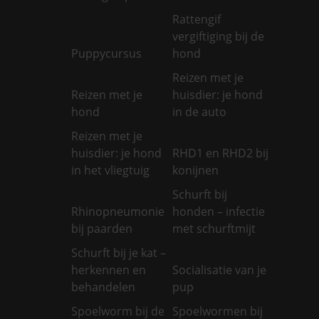
Rattengif
vergiftiging bij de
Puppycursus
hond
Reizen met je
Reizen met je
huisdier: je hond
hond
in de auto
Reizen met je
huisdier: je hond
RHD1 en RHD2 bij
in het vliegtuig
konijnen
Schurft bij
Rhinopneumonie
honden – infectie
bij paarden
met schurftmijt
Schurft bij je kat –
herkennen en
Socialisatie van je
behandelen
pup
Spoelworm bij de
Spoelwormen bij