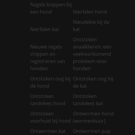
Nagels knippen bij
een hond
Nierfalen hond
Niesziekte bij de
Nierfalen kat
kat
Ontstoken
Nieuwe regels
anaalklieren: een
chippen en
veelvoorkomend
registreren van
probleem voor
honden
honden
Ontstoken oog bij
Ontstoken oog bij
de hond
de kat
Ontstoken
Ontstoken
tandvlees hond
tandvlees kat
Ontstoken
Ontwormen hond
voorhuid bij hond
(wormenkuur)
Ontwormen kat
Ontwormen pup