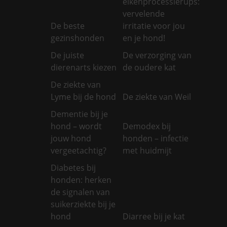
eikenprocessierups:
vervelende
De beste
irritatie voor jou
gezinshonden
en je hond!
De juiste
De verzorging van
dierenarts kiezen
de oudere kat
De ziekte van
Lyme bij de hond
De ziekte van Weil
Dementie bij je
hond – wordt
Demodex bij
jouw hond
honden – infectie
vergeetachtig?
met huidmijt
Diabetes bij
honden: herken
de signalen van
suikerziekte bij je
hond
Diarree bij je kat