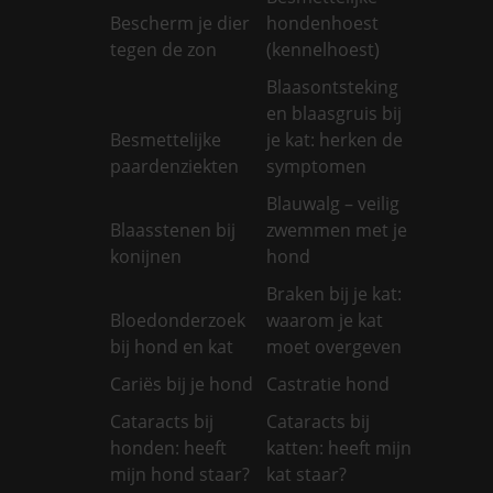
Bescherm je dier
hondenhoest
tegen de zon
(kennelhoest)
Blaasontsteking
en blaasgruis bij
Besmettelijke
je kat: herken de
paardenziekten
symptomen
Blauwalg – veilig
Blaasstenen bij
zwemmen met je
konijnen
hond
Braken bij je kat:
Bloedonderzoek
waarom je kat
bij hond en kat
moet overgeven
Cariës bij je hond
Castratie hond
Cataracts bij
Cataracts bij
honden: heeft
katten: heeft mijn
mijn hond staar?
kat staar?