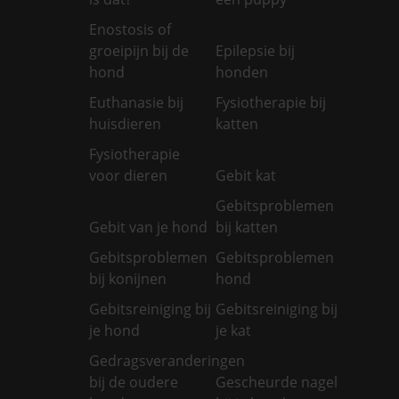
Enostosis of
groeipijn bij de
Epilepsie bij
hond
honden
Euthanasie bij
Fysiotherapie bij
huisdieren
katten
Fysiotherapie
voor dieren
Gebit kat
Gebitsproblemen
Gebit van je hond
bij katten
Gebitsproblemen
Gebitsproblemen
bij konijnen
hond
Gebitsreiniging bij
Gebitsreiniging bij
je hond
je kat
Gedragsveranderingen
bij de oudere
Gescheurde nagel