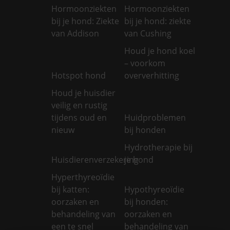
Hormoonziekten
Hormoonziekten
bij je hond: Ziekte
bij je hond: ziekte
van Addison
van Cushing
Houd je hond koel
– voorkom
Hotspot hond
oververhitting
Houd je huisdier
veilig en rustig
tijdens oud en
Huidproblemen
nieuw
bij honden
Hydrotherapie bij
Huisdierenverzekering
je hond
Hyperthyreoïdie
bij katten:
Hypothyreoïdie
oorzaken en
bij honden:
behandeling van
oorzaken en
een te snel
behandeling van