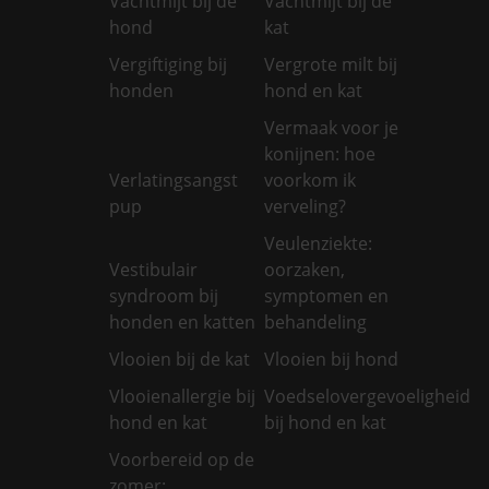
Vachtmijt bij de
Vachtmijt bij de
hond
kat
Vergiftiging bij
Vergrote milt bij
honden
hond en kat
Vermaak voor je
konijnen: hoe
Verlatingsangst
voorkom ik
pup
verveling?
Veulenziekte:
Vestibulair
oorzaken,
syndroom bij
symptomen en
honden en katten
behandeling
Vlooien bij de kat
Vlooien bij hond
Vlooienallergie bij
Voedselovergevoeligheid
hond en kat
bij hond en kat
Voorbereid op de
zomer: