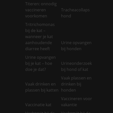
Titeren: onnodig
vaccineren
Tracheacollaps
voorkomen
hond
Tritrichomonas
bij de kat –
wanneer je kat
aanhoudende
Urine opvangen
diarree heeft
bij honden
Urine opvangen
bij je kat – hoe
Urineonderzoek
doe je dat?
bij hond of kat
Vaak plassen en
Vaak drinken en
drinken bij
plassen bij katten
honden
Vaccineren voor
Vaccinatie kat
vakantie