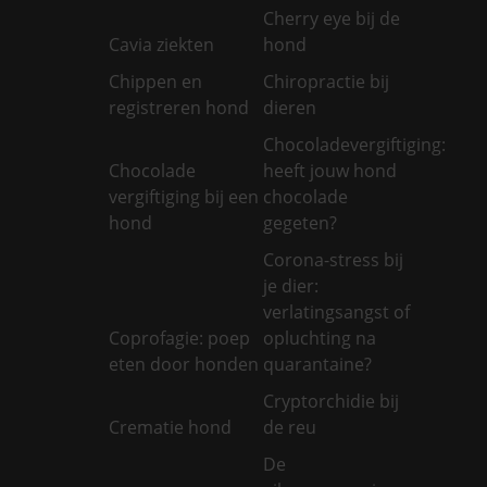
Cherry eye bij de
Cavia ziekten
hond
Chippen en
Chiropractie bij
registreren hond
dieren
Chocoladevergiftiging:
Chocolade
heeft jouw hond
vergiftiging bij een
chocolade
hond
gegeten?
Corona-stress bij
je dier:
verlatingsangst of
Coprofagie: poep
opluchting na
eten door honden
quarantaine?
Cryptorchidie bij
Crematie hond
de reu
De