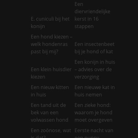
Een
diervriendelijke
E. cuniculi bij het
kerst in 16
konijn
stappen
Een hond kiezen –
welk hondenras
Een insectenbeet
past bij mij?
bij je hond of kat
Een konijn in huis
Een klein huisdier
– advies over de
kiezen
verzorging
Een nieuw kitten
Een nieuwe kat in
in huis
huis nemen
Een tand uit de
Een zieke hond:
bek van een
waarom je hond
volwassen hond
moet overgeven
Een zoönose, wat
Eerste nacht van
is dat?
een puppy