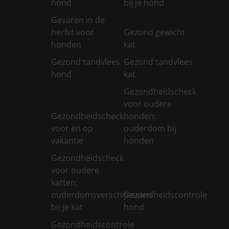
hond
bij je hond
Gevaren in de
herfst voor
Gezond gewicht
honden
kat
Gezond tandvlees
Gezond tandvlees
hond
kat
Gezondheidscheck
voor oudere
Gezondheidscheck
honden:
voor en op
ouderdom bij
vakantie
honden
Gezondheidscheck
voor oudere
katten:
ouderdomsverschijnselen
Gezondheidscontrole
bij je kat
hond
Gezondheidscontrole