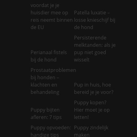
voordat je je
huisdier mee op
Patella luxatie –
reis neemt binnen
losse knieschijf bij
de EU
de hond
Persisterende
melktanden: als je
Perianaal fistels
pup niet goed
bij de hond
wisselt
Prostaatproblemen
bij honden –
klachten en
Pup in huis, hoe
behandeling
bereid je je voor?
Puppy kopen?
Puppy bijten
Hier moet je op
afleren: 7 tips
letten!
Puppy opvoeden:
Puppy zindelijk
handige tips
maken