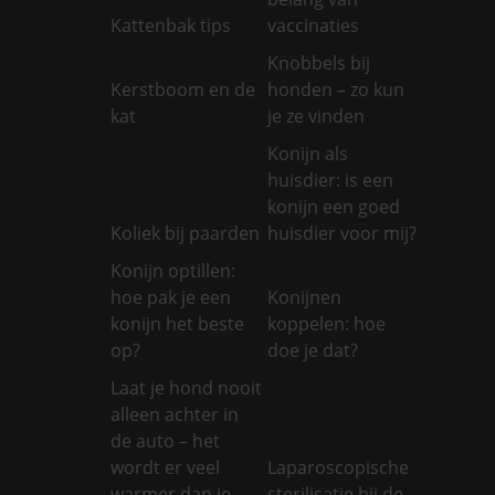
Kattenbak tips
vaccinaties
Knobbels bij
Kerstboom en de
honden – zo kun
kat
je ze vinden
Konijn als
huisdier: is een
konijn een goed
Koliek bij paarden
huisdier voor mij?
Konijn optillen:
hoe pak je een
Konijnen
konijn het beste
koppelen: hoe
op?
doe je dat?
Laat je hond nooit
alleen achter in
de auto – het
wordt er veel
Laparoscopische
warmer dan je
sterilisatie bij de