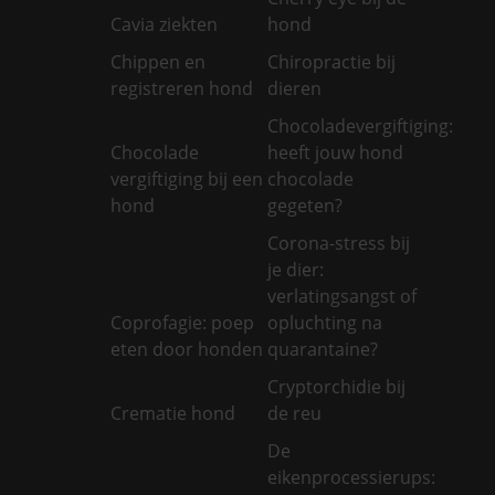
Cavia ziekten
hond
Chippen en
Chiropractie bij
registreren hond
dieren
Chocoladevergiftiging:
Chocolade
heeft jouw hond
vergiftiging bij een
chocolade
hond
gegeten?
Corona-stress bij
je dier:
verlatingsangst of
Coprofagie: poep
opluchting na
eten door honden
quarantaine?
Cryptorchidie bij
Crematie hond
de reu
De
eikenprocessierups: