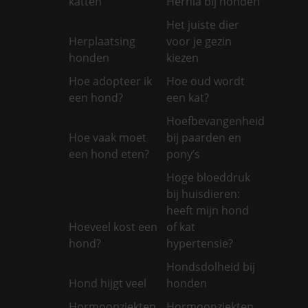
katten
Hernia bij honden
Het juiste dier
Herplaatsing
voor je gezin
honden
kiezen
Hoe adopteer ik
Hoe oud wordt
een hond?
een kat?
Hoefbevangenheid
Hoe vaak moet
bij paarden en
een hond eten?
pony’s
Hoge bloeddruk
bij huisdieren:
heeft mijn hond
Hoeveel kost een
of kat
hond?
hypertensie?
Hondsdolheid bij
Hond hijgt veel
honden
Hormoonziekten
Hormoonziekten