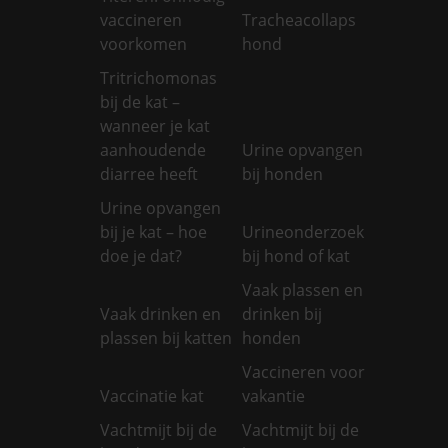
vaccineren
Tracheacollaps
voorkomen
hond
Tritrichomonas
bij de kat –
wanneer je kat
aanhoudende
Urine opvangen
diarree heeft
bij honden
Urine opvangen
bij je kat – hoe
Urineonderzoek
doe je dat?
bij hond of kat
Vaak plassen en
Vaak drinken en
drinken bij
plassen bij katten
honden
Vaccineren voor
Vaccinatie kat
vakantie
Vachtmijt bij de
Vachtmijt bij de