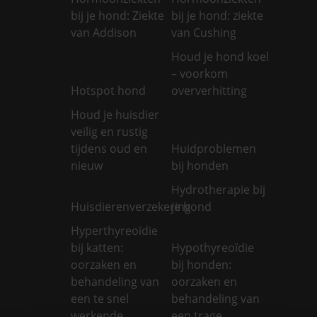
bij je hond: Ziekte
bij je hond: ziekte
van Addison
van Cushing
Houd je hond koel
– voorkom
Hotspot hond
oververhitting
Houd je huisdier
veilig en rustig
tijdens oud en
Huidproblemen
nieuw
bij honden
Hydrotherapie bij
Huisdierenverzekering
je hond
Hyperthyreoïdie
bij katten:
Hypothyreoïdie
oorzaken en
bij honden:
behandeling van
oorzaken en
een te snel
behandeling van
werkende
een trage