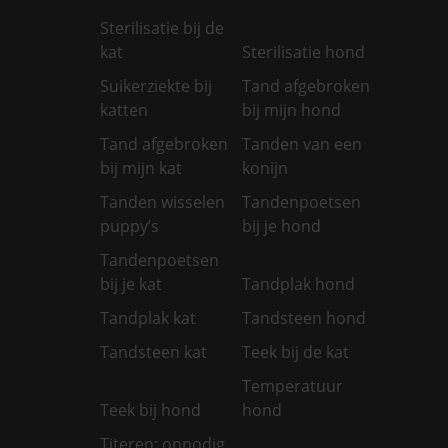
Sterilisatie bij de
kat
Sterilisatie hond
Suikerziekte bij
Tand afgebroken
katten
bij mijn hond
Tand afgebroken
Tanden van een
bij mijn kat
konijn
Tanden wisselen
Tandenpoetsen
puppy’s
bij je hond
Tandenpoetsen
bij je kat
Tandplak hond
Tandplak kat
Tandsteen hond
Tandsteen kat
Teek bij de kat
Temperatuur
Teek bij hond
hond
Titeren: onnodig