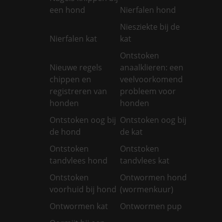
een hond
Nierfalen hond
Niesziekte bij de
Nierfalen kat
kat
Ontstoken
Nieuwe regels
anaalklieren: een
chippen en
veelvoorkomend
registreren van
probleem voor
honden
honden
Ontstoken oog bij
Ontstoken oog bij
de hond
de kat
Ontstoken
Ontstoken
tandvlees hond
tandvlees kat
Ontstoken
Ontwormen hond
voorhuid bij hond
(wormenkuur)
Ontwormen kat
Ontwormen pup