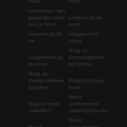
denkt
hond
Leishmania – een
gevaarlijke ziekte
Lintworm bij de
voor je hond
hond
Lintworm bij de
Longworm bij
kat
katten
Maag- en
Longwormen bij
darmproblemen
de hond
bij honden
Maag- en
darmproblemen
Maagtorsie bij je
bij katten
hond
Meest
Mag een hond
voorkomende
oliebollen?
ziekten bij honden
Meest
Meest
voorkomende