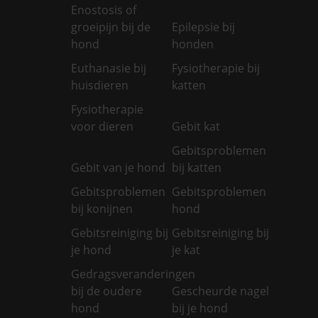
Enostosis of
groeipijn bij de
Epilepsie bij
hond
honden
Euthanasie bij
Fysiotherapie bij
huisdieren
katten
Fysiotherapie
voor dieren
Gebit kat
Gebitsproblemen
Gebit van je hond
bij katten
Gebitsproblemen
Gebitsproblemen
bij konijnen
hond
Gebitsreiniging bij
Gebitsreiniging bij
je hond
je kat
Gedragsveranderingen
bij de oudere
Gescheurde nagel
hond
bij je hond