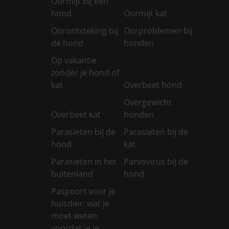
Oormijt bij een
hond
Oormijt kat
Oorontsteking bij
Oorproblemen bij
de hond
honden
Op vakantie
zonder je hond of
kat
Overbeet hond
Overgewicht
Overbeet kat
honden
Parasieten bij de
Parasieten bij de
hond
kat
Parasieten in het
Parvovirus bij de
buitenland
hond
Paspoort voor je
huisdier: wat je
moet weten
voordat je je