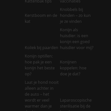
Kattenbak tips
vaccinaties
Knobbels bij
Kerstboom en de
honden – zo kun
kat
je ze vinden
Konijn als
huisdier: is een
konijn een goed
Koliek bij paarden
huisdier voor mij?
Konijn optillen:
hoe pak je een
Konijnen
konijn het beste
koppelen: hoe
op?
doe je dat?
Laat je hond nooit
alleen achter in
de auto – het
wordt er veel
Laparoscopische
warmer dan je
sterilisatie bij de