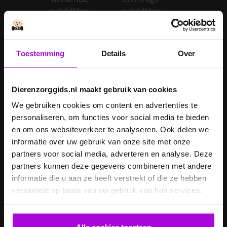
schildklier
schildklier
Is een kerstboom
giftig voor
Inentingen hond
honden?
Toestemming
Details
Over
Je hond heeft
Je cavia verzorgen
diarree
Dierenzorggids.nl maakt gebruik van cookies
Je hond wordt
We gebruiken cookies om content en advertenties te
geopereerd – wat
personaliseren, om functies voor social media te bieden
kan je
Je kat naar een
en om ons websiteverkeer te analyseren. Ook delen we
verwachten?
pension brengen
informatie over uw gebruik van onze site met onze
Je kat wordt
partners voor social media, adverteren en analyse. Deze
geopereerd – wat
partners kunnen deze gegevens combineren met andere
kan je
Je kater laten
informatie die u aan ze heeft verstrekt of die ze hebben
verwachten?
castreren
verzameld op basis van uw gebruik van hun services.
Je konijn laten
Je konijn laten
castreren
steriliseren
Alle cookies toestaan