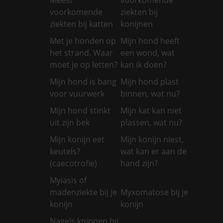
voorkomende
ziekten bij
ziekten bij katten
konijnen
Met je honden op
Mijn hond heeft
het strand. Waar
een wond, wat
moet je op letten?
kan ik doen?
Mijn hond is bang
Mijn hond plast
voor vuurwerk
binnen, wat nu?
Mijn hond stinkt
Mijn kat kan niet
uit zijn bek
plassen, wat nu?
Mijn konijn eet
Mijn konijn niest,
keutels?
wat kan er aan de
(caecotrofie)
hand zijn?
Myiasis of
madenziekte bij je
Myxomatose bij je
konijn
konijn
Nagels knippen bij