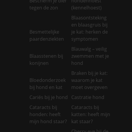
Bescherm je dier
hondenhoest
tegen de zon
(kennelhoest)
Blaasontsteking
en blaasgruis bij
Besmettelijke
je kat: herken de
paardenziekten
symptomen
Blauwalg – veilig
Blaasstenen bij
zwemmen met je
konijnen
hond
Braken bij je kat:
Bloedonderzoek
waarom je kat
bij hond en kat
moet overgeven
Cariës bij je hond
Castratie hond
Cataracts bij
Cataracts bij
honden: heeft
katten: heeft mijn
mijn hond staar?
kat staar?
Cherry eye bij de