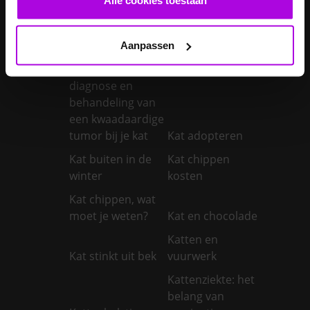
Je konijnen
vaccineren
Kanker bij honden
Aanpassen
Kanker bij katten:
symptomen,
diagnose en
behandeling van
een kwaadaardige
tumor bij je kat
Kat adopteren
Kat buiten in de
Kat chippen
winter
kosten
Kat chippen, wat
moet je weten?
Kat en chocolade
Katten en
Kat stinkt uit bek
vuurwerk
Kattenziekte: het
belang van