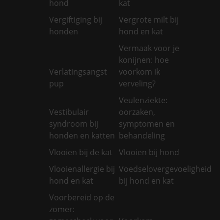
hond
kat
Vergiftiging bij
Vergrote milt bij
honden
hond en kat
Vermaak voor je
konijnen: hoe
Verlatingsangst
voorkom ik
pup
verveling?
Veulenziekte:
Vestibulair
oorzaken,
syndroom bij
symptomen en
honden en katten
behandeling
Vlooien bij de kat
Vlooien bij hond
Vlooienallergie bij
Voedselovergevoeligheid
hond en kat
bij hond en kat
Voorbereid op de
zomer: