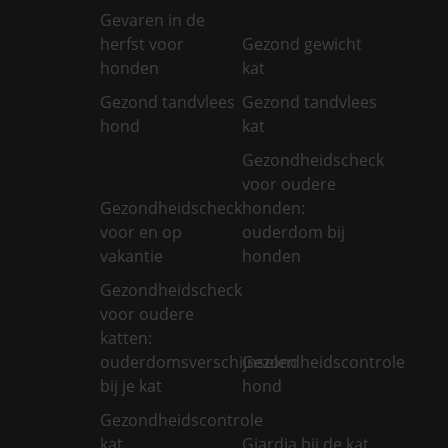
Gevaren in de
herfst voor
Gezond gewicht
honden
kat
Gezond tandvlees
Gezond tandvlees
hond
kat
Gezondheidscheck
voor oudere
Gezondheidscheck
honden:
voor en op
ouderdom bij
vakantie
honden
Gezondheidscheck
voor oudere
katten:
ouderdomsverschijnselen
Gezondheidscontrole
bij je kat
hond
Gezondheidscontrole
kat
Giardia bij de kat