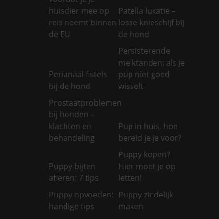
huisdier mee op
Patella luxatie –
reis neemt binnen
losse knieschijf bij
de EU
de hond
Persisterende
melktanden: als je
Perianaal fistels
pup niet goed
bij de hond
wisselt
Prostaatproblemen
bij honden –
klachten en
Pup in huis, hoe
behandeling
bereid je je voor?
Puppy kopen?
Puppy bijten
Hier moet je op
afleren: 7 tips
letten!
Puppy opvoeden:
Puppy zindelijk
handige tips
maken