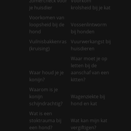
zomercheck voor
Voorkom
je huisdier
krolsheid bij je kat
Voorkomen van
loopsheid bij de
Vossenlintworm
hond
bij honden
Vuilnisbakkenras
Vuurwerkangst bij
(kruising)
huisdieren
Waar moet je op
letten bij de
Waar houd je je
aanschaf van een
konijn?
kitten?
Waarom is je
konijn
Wagenziekte bij
schijndrachtig?
hond en kat
Wat is een
stoktrauma bij
Wat kan mijn kat
een hond?
vergiftigen?