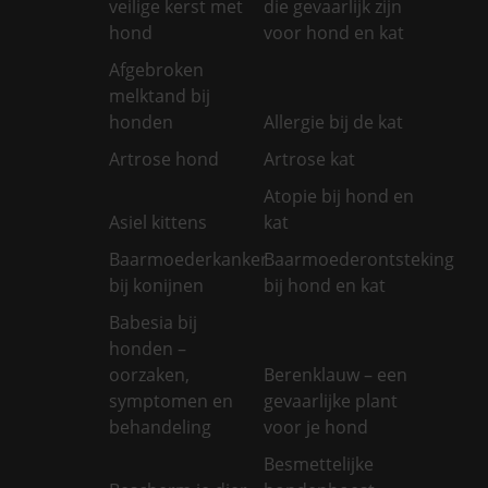
veilige kerst met
die gevaarlijk zijn
hond
voor hond en kat
Afgebroken
melktand bij
honden
Allergie bij de kat
Artrose hond
Artrose kat
Atopie bij hond en
Asiel kittens
kat
Baarmoederkanker
Baarmoederontsteking
bij konijnen
bij hond en kat
Babesia bij
honden –
oorzaken,
Berenklauw – een
symptomen en
gevaarlijke plant
behandeling
voor je hond
Besmettelijke