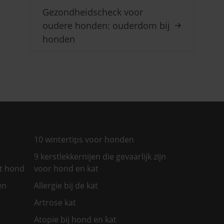
Gezondheidscheck voor
oudere honden: ouderdom bij
honden
10 wintertips voor honden
9 kerstlekkernijen die gevaarlijk zijn
et hond
voor hond en kat
en
Allergie bij de kat
Artrose kat
Atopie bij hond en kat