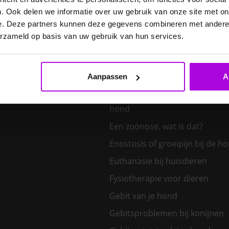
E. cuniculi bij het konijn
. Ook delen we informatie over uw gebruik van onze site met on
Een hond kiezen – welk honden
e. Deze partners kunnen deze gegevens combineren met andere i
bij mij?
erzameld op basis van uw gebruik van hun services.
Een klein huisdier kiezen
Aanpassen
A
Een nieuw kitten in huis
Een tand uit de bek van een v
hond
Een zoönose, wat is dat?
Enostosis of groeipijn bij de h
Euthanasie bij huisdieren
Fysiotherapie voor dieren
Gebit van je hond
Gebitsproblemen bij konijnen