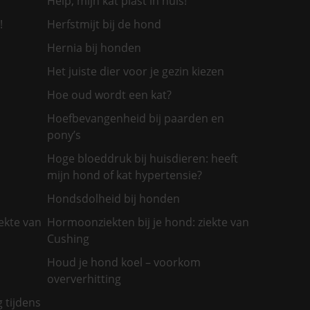
Help, mijn kat plast in huis!
!
Herfstmijt bij de hond
Hernia bij honden
Het juiste dier voor je gezin kiezen
Hoe oud wordt een kat?
Hoefbevangenheid bij paarden en
pony’s
Hoge bloeddruk bij huisdieren: heeft
mijn hond of kat hypertensie?
Hondsdolheid bij honden
ekte van
Hormoonziekten bij je hond: ziekte van
Cushing
Houd je hond koel – voorkom
oververhitting
g tijdens