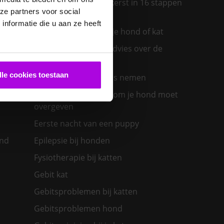
Een diervriendelijke kerst in 16 stappen
ze partners voor social
ras past
nformatie die u aan ze heeft
Een insectenbeet bij je hond of kat
Een konijn in huis – advies over de
verzorging
lle cookies toestaan
Een nieuwe kat in huis nemen
olwassen
Een zieke hond: waarom je hond moet
overgeven
Eerste nacht van een puppy
ond
Epilepsie bij honden
Fysiotherapie bij katten
Gebit kat
Gebitsproblemen bij katten
Gebitsproblemen hond