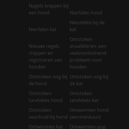
Nagels knippen bij
een hond
Nierfalen hond
Niesziekte bij de
Nierfalen kat
kat
Ontstoken
Nieuwe regels
anaalklieren: een
chippen en
veelvoorkomend
registreren van
probleem voor
honden
honden
Ontstoken oog bij
Ontstoken oog bij
de hond
de kat
Ontstoken
Ontstoken
tandvlees hond
tandvlees kat
Ontstoken
Ontwormen hond
voorhuid bij hond
(wormenkuur)
Ontwormen kat
Ontwormen pup