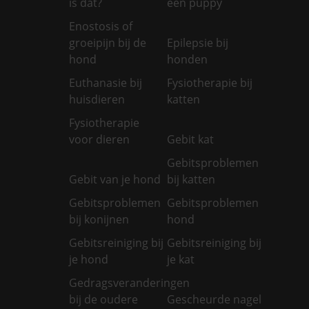
is dat?
een puppy
Enostosis of
groeipijn bij de
Epilepsie bij
hond
honden
Euthanasie bij
Fysiotherapie bij
huisdieren
katten
Fysiotherapie
voor dieren
Gebit kat
Gebitsproblemen
Gebit van je hond
bij katten
Gebitsproblemen
Gebitsproblemen
bij konijnen
hond
Gebitsreiniging bij
Gebitsreiniging bij
je hond
je kat
Gedragsveranderingen
bij de oudere
Gescheurde nagel