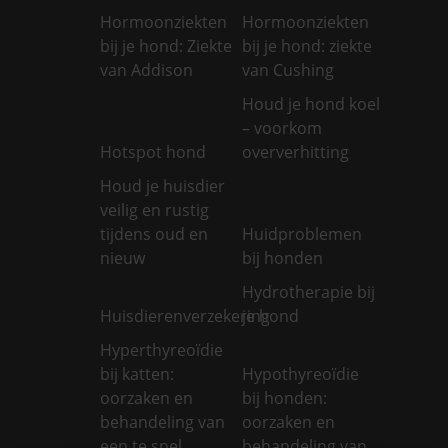
Hormoonziekten
Hormoonziekten
bij je hond: Ziekte
bij je hond: ziekte
van Addison
van Cushing
Houd je hond koel
– voorkom
Hotspot hond
oververhitting
Houd je huisdier
veilig en rustig
tijdens oud en
Huidproblemen
nieuw
bij honden
Hydrotherapie bij
Huisdierenverzekering
je hond
Hyperthyreoïdie
bij katten:
Hypothyreoïdie
oorzaken en
bij honden:
behandeling van
oorzaken en
een te snel
behandeling van