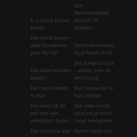
Een
diervriendelijke
E. cuniculi bij het
kerst in 16
konijn
stappen
Een hond kiezen –
welk hondenras
Een insectenbeet
past bij mij?
bij je hond of kat
Een konijn in huis
Een klein huisdier
– advies over de
kiezen
verzorging
Een nieuw kitten
Een nieuwe kat in
in huis
huis nemen
Een tand uit de
Een zieke hond:
bek van een
waarom je hond
volwassen hond
moet overgeven
Een zoönose, wat
Eerste nacht van