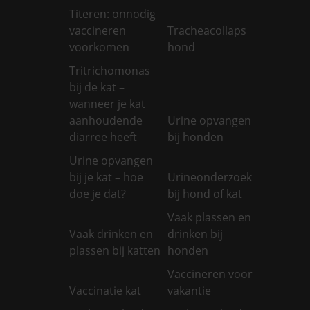
Titeren: onnodig
vaccineren
Tracheacollaps
voorkomen
hond
Tritrichomonas
bij de kat –
wanneer je kat
aanhoudende
Urine opvangen
diarree heeft
bij honden
Urine opvangen
bij je kat – hoe
Urineonderzoek
doe je dat?
bij hond of kat
Vaak plassen en
Vaak drinken en
drinken bij
plassen bij katten
honden
Vaccineren voor
Vaccinatie kat
vakantie