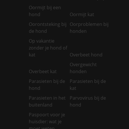
Oormijt bij een
hond
Oormijt kat
Oorontsteking bij
Oorproblemen bij
de hond
honden
Op vakantie
zonder je hond of
kat
Overbeet hond
Overgewicht
Overbeet kat
honden
Parasieten bij de
Parasieten bij de
hond
kat
Parasieten in het
Parvovirus bij de
buitenland
hond
Paspoort voor je
huisdier: wat je
moet weten