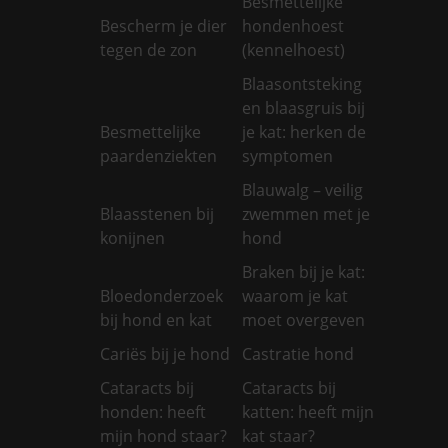
Besmettelijke
Bescherm je dier
hondenhoest
tegen de zon
(kennelhoest)
Blaasontsteking
en blaasgruis bij
Besmettelijke
je kat: herken de
paardenziekten
symptomen
Blauwalg – veilig
Blaasstenen bij
zwemmen met je
konijnen
hond
Braken bij je kat:
Bloedonderzoek
waarom je kat
bij hond en kat
moet overgeven
Cariës bij je hond
Castratie hond
Cataracts bij
Cataracts bij
honden: heeft
katten: heeft mijn
mijn hond staar?
kat staar?