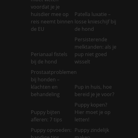
voordat je je
huisdier mee op
Patella luxatie –
reis neemt binnen
losse knieschijf bij
de EU
de hond
Persisterende
melktanden: als je
Perianaal fistels
pup niet goed
bij de hond
wisselt
Prostaatproblemen
bij honden –
klachten en
Pup in huis, hoe
behandeling
bereid je je voor?
Puppy kopen?
Puppy bijten
Hier moet je op
afleren: 7 tips
letten!
Puppy opvoeden:
Puppy zindelijk
handige tips
maken