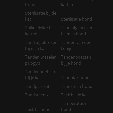
hond
katten
Sterilisatie bij de
kat
Sterilisatie hond
Suikerziekte bij
Tand afgebroken
katten
bij mijn hond
Tand afgebroken
Tanden van een
bij mijn kat
konijn
Tanden wisselen
Tandenpoetsen
puppy’s
bij je hond
Tandenpoetsen
bij je kat
Tandplak hond
Tandplak kat
Tandsteen hond
Tandsteen kat
Teek bij de kat
Temperatuur
Teek bij hond
hond