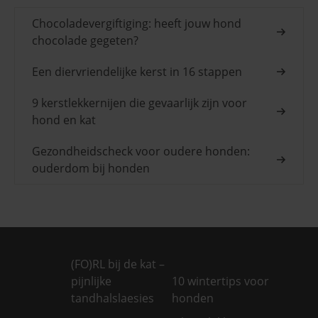
Chocoladevergiftiging: heeft jouw hond
chocolade gegeten?
Een diervriendelijke kerst in 16 stappen
9 kerstlekkernijen die gevaarlijk zijn voor
hond en kat
Gezondheidscheck voor oudere honden:
ouderdom bij honden
(FO)RL bij de kat –
pijnlijke
10 wintertips voor
tandhalslaesies
honden