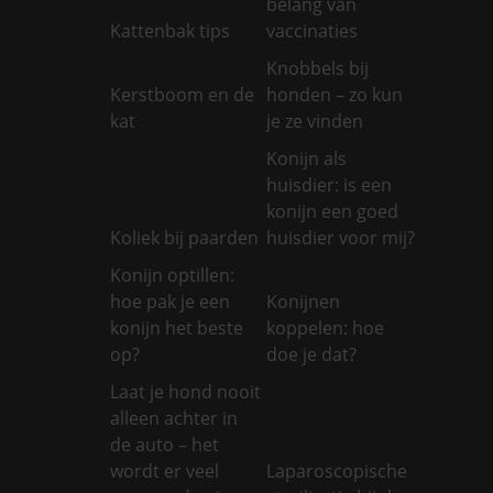
belang van
Kattenbak tips
vaccinaties
Knobbels bij
Kerstboom en de
honden – zo kun
kat
je ze vinden
Konijn als
huisdier: is een
konijn een goed
Koliek bij paarden
huisdier voor mij?
Konijn optillen:
hoe pak je een
Konijnen
konijn het beste
koppelen: hoe
op?
doe je dat?
Laat je hond nooit
alleen achter in
de auto – het
wordt er veel
Laparoscopische