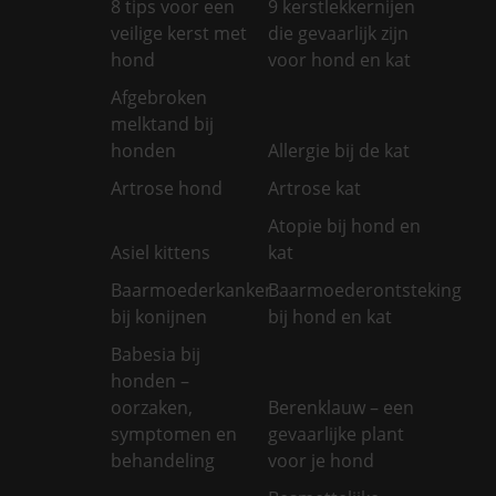
8 tips voor een
9 kerstlekkernijen
veilige kerst met
die gevaarlijk zijn
hond
voor hond en kat
Afgebroken
melktand bij
honden
Allergie bij de kat
Artrose hond
Artrose kat
Atopie bij hond en
Asiel kittens
kat
Baarmoederkanker
Baarmoederontsteking
bij konijnen
bij hond en kat
Babesia bij
honden –
oorzaken,
Berenklauw – een
symptomen en
gevaarlijke plant
behandeling
voor je hond