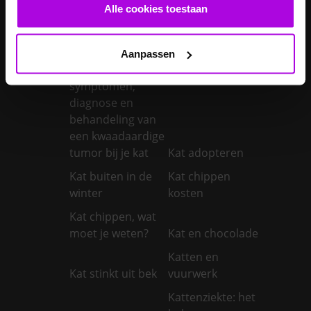
castreren
steriliseren
Alle cookies toestaan
Je konijnen
vaccineren
Kanker bij honden
Aanpassen
Kanker bij katten:
symptomen,
diagnose en
behandeling van
een kwaadaardige
tumor bij je kat
Kat adopteren
Kat buiten in de
Kat chippen
winter
kosten
Kat chippen, wat
moet je weten?
Kat en chocolade
Katten en
Kat stinkt uit bek
vuurwerk
Kattenziekte: het