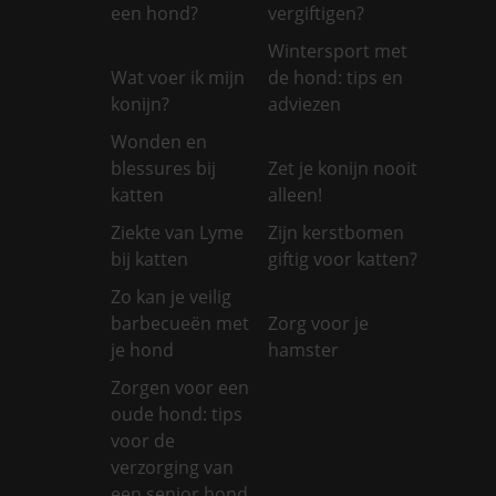
een hond?
vergiftigen?
Wintersport met
Wat voer ik mijn
de hond: tips en
konijn?
adviezen
Wonden en
blessures bij
Zet je konijn nooit
katten
alleen!
Ziekte van Lyme
Zijn kerstbomen
bij katten
giftig voor katten?
Zo kan je veilig
barbecueën met
Zorg voor je
je hond
hamster
Zorgen voor een
oude hond: tips
voor de
verzorging van
een senior hond