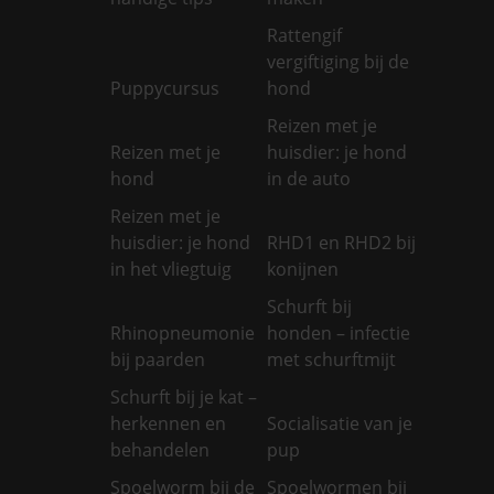
Rattengif
vergiftiging bij de
Puppycursus
hond
Reizen met je
Reizen met je
huisdier: je hond
hond
in de auto
Reizen met je
huisdier: je hond
RHD1 en RHD2 bij
in het vliegtuig
konijnen
Schurft bij
Rhinopneumonie
honden – infectie
bij paarden
met schurftmijt
Schurft bij je kat –
herkennen en
Socialisatie van je
behandelen
pup
Spoelworm bij de
Spoelwormen bij