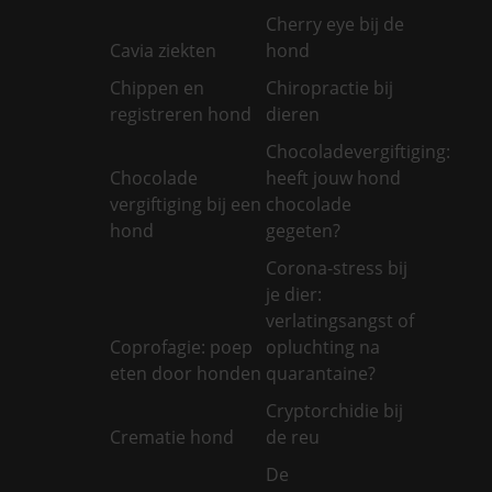
Cherry eye bij de
Cavia ziekten
hond
Chippen en
Chiropractie bij
registreren hond
dieren
Chocoladevergiftiging:
Chocolade
heeft jouw hond
vergiftiging bij een
chocolade
hond
gegeten?
Corona-stress bij
je dier:
verlatingsangst of
Coprofagie: poep
opluchting na
eten door honden
quarantaine?
Cryptorchidie bij
Crematie hond
de reu
De