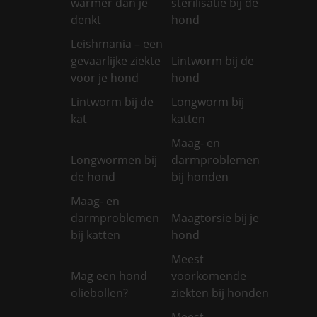
warmer dan je
sterilisatie bij de
denkt
hond
Leishmania – een
gevaarlijke ziekte
Lintworm bij de
voor je hond
hond
Lintworm bij de
Longworm bij
kat
katten
Maag- en
Longwormen bij
darmproblemen
de hond
bij honden
Maag- en
darmproblemen
Maagtorsie bij je
bij katten
hond
Meest
Mag een hond
voorkomende
oliebollen?
ziekten bij honden
Meest