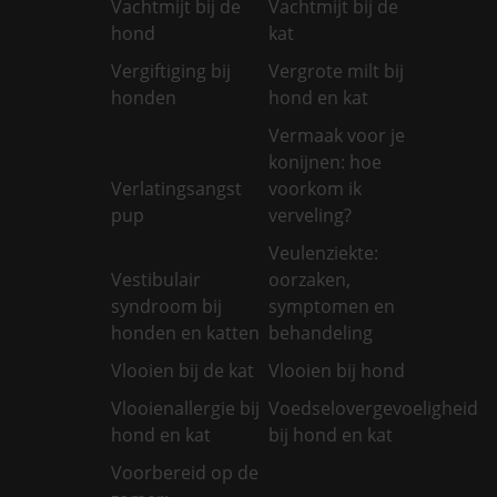
Vachtmijt bij de
Vachtmijt bij de
hond
kat
Vergiftiging bij
Vergrote milt bij
honden
hond en kat
Vermaak voor je
konijnen: hoe
Verlatingsangst
voorkom ik
pup
verveling?
Veulenziekte:
Vestibulair
oorzaken,
syndroom bij
symptomen en
honden en katten
behandeling
Vlooien bij de kat
Vlooien bij hond
Vlooienallergie bij
Voedselovergevoeligheid
hond en kat
bij hond en kat
Voorbereid op de