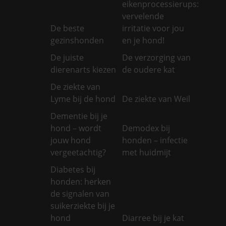
eikenprocessierups:
vervelende
De beste
irritatie voor jou
gezinshonden
en je hond!
De juiste
De verzorging van
dierenarts kiezen
de oudere kat
De ziekte van
Lyme bij de hond
De ziekte van Weil
Dementie bij je
hond – wordt
Demodex bij
jouw hond
honden – infectie
vergeetachtig?
met huidmijt
Diabetes bij
honden: herken
de signalen van
suikerziekte bij je
hond
Diarree bij je kat