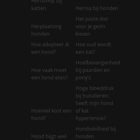
Herfstmijt bij
katten
Hernia bij honden
Het juiste dier
Herplaatsing
voor je gezin
honden
kiezen
Hoe adopteer ik
Hoe oud wordt
een hond?
een kat?
Hoefbevangenheid
Hoe vaak moet
bij paarden en
een hond eten?
pony’s
Hoge bloeddruk
bij huisdieren:
heeft mijn hond
Hoeveel kost een
of kat
hond?
hypertensie?
Hondsdolheid bij
Hond hijgt veel
honden