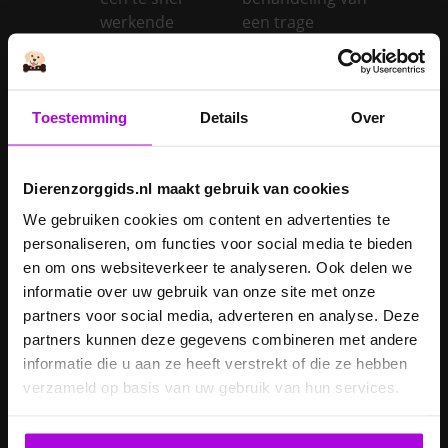
werkende
een trage
schildklier
schildklier
Is een kerstboom
giftig voor
Toestemming
Details
Over
Inentingen hond
honden?
Je hond heeft
Je cavia verzorgen
diarree
Dierenzorggids.nl maakt gebruik van cookies
Je hond wordt
We gebruiken cookies om content en advertenties te
geopereerd – wat
personaliseren, om functies voor social media te bieden
kan je
Je kat naar een
en om ons websiteverkeer te analyseren. Ook delen we
verwachten?
pension brengen
informatie over uw gebruik van onze site met onze
partners voor social media, adverteren en analyse. Deze
Je kat wordt
partners kunnen deze gegevens combineren met andere
geopereerd – wat
informatie die u aan ze heeft verstrekt of die ze hebben
kan je
Je kater laten
verzameld op basis van uw gebruik van hun services.
verwachten?
castreren
Je konijn laten
Je konijn laten