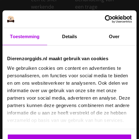
werkende
een trage
schildklier
schildklier
Is een kerstboom
giftig voor
Toestemming
Details
Over
Inentingen hond
honden?
Je hond heeft
Je cavia verzorgen
diarree
Dierenzorggids.nl maakt gebruik van cookies
Je hond wordt
We gebruiken cookies om content en advertenties te
geopereerd – wat
personaliseren, om functies voor social media te bieden
kan je
Je kat naar een
en om ons websiteverkeer te analyseren. Ook delen we
verwachten?
pension brengen
informatie over uw gebruik van onze site met onze
partners voor social media, adverteren en analyse. Deze
Je kat wordt
partners kunnen deze gegevens combineren met andere
geopereerd – wat
informatie die u aan ze heeft verstrekt of die ze hebben
kan je
Je kater laten
verzameld op basis van uw gebruik van hun services.
verwachten?
castreren
Je konijn laten
Je konijn laten