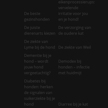
eikenprocessierups:
vervelende
De beste
irritatie voor jou
gezinshonden
en je hond!
De juiste
De verzorging van
dierenarts kiezen
de oudere kat
De ziekte van
Lyme bij de hond
De ziekte van Weil
Dementie bij je
hond – wordt
Demodex bij
jouw hond
honden – infectie
vergeetachtig?
met huidmijt
Diabetes bij
honden: herken
de signalen van
suikerziekte bij je
hond
Diarree bij je kat