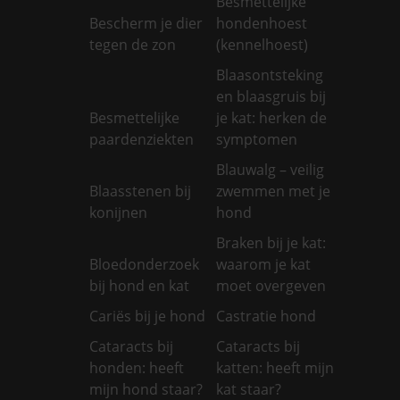
Besmettelijke
Bescherm je dier
hondenhoest
tegen de zon
(kennelhoest)
Blaasontsteking
en blaasgruis bij
Besmettelijke
je kat: herken de
paardenziekten
symptomen
Blauwalg – veilig
Blaasstenen bij
zwemmen met je
konijnen
hond
Braken bij je kat:
Bloedonderzoek
waarom je kat
bij hond en kat
moet overgeven
Cariës bij je hond
Castratie hond
Cataracts bij
Cataracts bij
honden: heeft
katten: heeft mijn
mijn hond staar?
kat staar?