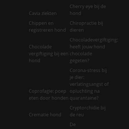
Cherry eye bij de
Cavia ziekten
hond
Chippen en
Chiropractie bij
registreren hond
dieren
Chocoladevergiftiging:
Chocolade
heeft jouw hond
vergiftiging bij een
chocolade
hond
gegeten?
Corona-stress bij
je dier:
verlatingsangst of
Coprofagie: poep
opluchting na
eten door honden
quarantaine?
Cryptorchidie bij
Crematie hond
de reu
De