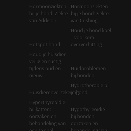
Hormoonziekten
Hormoonziekten
bij je hond: Ziekte
bij je hond: ziekte
van Addison
van Cushing
Houd je hond koel
– voorkom
Hotspot hond
oververhitting
Houd je huisdier
veilig en rustig
tijdens oud en
Huidproblemen
nieuw
bij honden
Hydrotherapie bij
Huisdierenverzekering
je hond
Hyperthyreoïdie
bij katten:
Hypothyreoïdie
oorzaken en
bij honden:
behandeling van
oorzaken en
een te snel
behandeling van