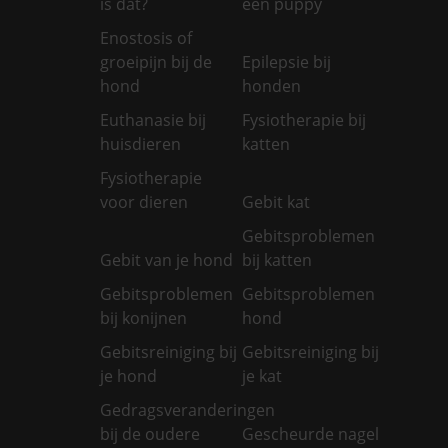
is dat?
een puppy
Enostosis of
groeipijn bij de
Epilepsie bij
hond
honden
Euthanasie bij
Fysiotherapie bij
huisdieren
katten
Fysiotherapie
voor dieren
Gebit kat
Gebitsproblemen
Gebit van je hond
bij katten
Gebitsproblemen
Gebitsproblemen
bij konijnen
hond
Gebitsreiniging bij
Gebitsreiniging bij
je hond
je kat
Gedragsveranderingen
bij de oudere
Gescheurde nagel