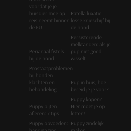
voordat je je
huisdier mee op
Patella luxatie –
reis neemt binnen
losse knieschijf bij
de EU
de hond
Persisterende
melktanden: als je
Perianaal fistels
pup niet goed
bij de hond
wisselt
Prostaatproblemen
bij honden –
klachten en
Pup in huis, hoe
behandeling
bereid je je voor?
Puppy kopen?
Puppy bijten
Hier moet je op
afleren: 7 tips
letten!
Puppy opvoeden:
Puppy zindelijk
handige tips
maken