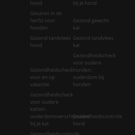
hond
bij je hond
Gevaren in de
herfst voor
Gezond gewicht
honden
kat
Gezond tandvlees
Gezond tandvlees
hond
kat
Gezondheidscheck
voor oudere
Gezondheidscheck
honden:
voor en op
ouderdom bij
vakantie
honden
Gezondheidscheck
voor oudere
katten:
ouderdomsverschijnselen
Gezondheidscontrole
bij je kat
hond
Gezondheidscontrole