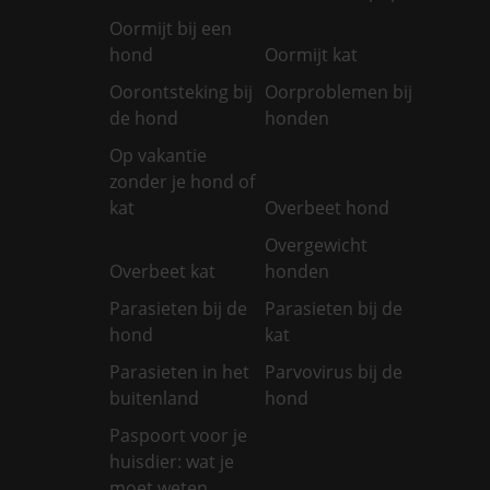
Oormijt bij een
hond
Oormijt kat
Oorontsteking bij
Oorproblemen bij
de hond
honden
Op vakantie
zonder je hond of
kat
Overbeet hond
Overgewicht
Overbeet kat
honden
Parasieten bij de
Parasieten bij de
hond
kat
Parasieten in het
Parvovirus bij de
buitenland
hond
Paspoort voor je
huisdier: wat je
moet weten