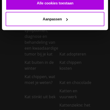
castreren
steriliseren
Alle cookies toestaan
Je konijnen
vaccineren
Kanker bij honden
Aanpassen
Kanker bij katten:
symptomen,
diagnose en
behandeling van
een kwaadaardige
tumor bij je kat
Kat adopteren
Kat buiten in de
Kat chippen
winter
kosten
Kat chippen, wat
moet je weten?
Kat en chocolade
Katten en
Kat stinkt uit bek
vuurwerk
Kattenziekte: het