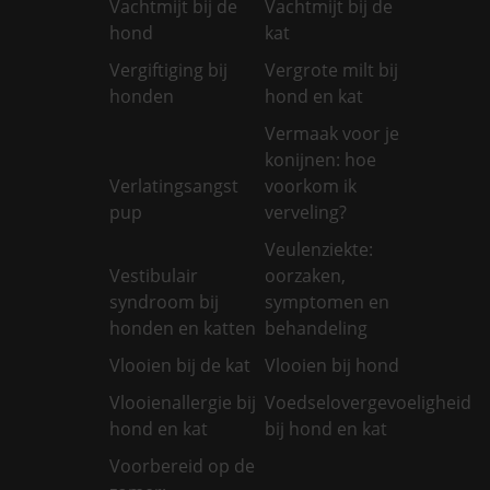
Vachtmijt bij de
Vachtmijt bij de
hond
kat
Vergiftiging bij
Vergrote milt bij
honden
hond en kat
Vermaak voor je
konijnen: hoe
Verlatingsangst
voorkom ik
pup
verveling?
Veulenziekte:
Vestibulair
oorzaken,
syndroom bij
symptomen en
honden en katten
behandeling
Vlooien bij de kat
Vlooien bij hond
Vlooienallergie bij
Voedselovergevoeligheid
hond en kat
bij hond en kat
Voorbereid op de