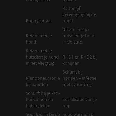
Rattengif
vergiftiging bij de
Puppycursus
hond
Reizen met je
Reizen met je
huisdier: je hond
hond
in de auto
Reizen met je
huisdier: je hond
RHD1 en RHD2 bij
in het vliegtuig
konijnen
Schurft bij
Rhinopneumonie
honden – infectie
bij paarden
met schurftmijt
Schurft bij je kat –
herkennen en
Socialisatie van je
behandelen
pup
Spoelworm bij de
Spoelwormen bij