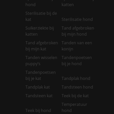
hond
katten
Sterilisatie bij de
kat
Sterilisatie hond
Suikerziekte bij
Tand afgebroken
katten
bij mijn hond
Tand afgebroken
Tanden van een
bij mijn kat
konijn
Tanden wisselen
Tandenpoetsen
puppy’s
bij je hond
Tandenpoetsen
bij je kat
Tandplak hond
Tandplak kat
Tandsteen hond
Tandsteen kat
Teek bij de kat
Temperatuur
Teek bij hond
hond