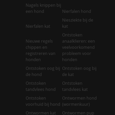
Nagels knippen bij
een hond
Nierfalen hond
Niesziekte bij de
Nierfalen kat
kat
Ontstoken
Nieuwe regels
anaalklieren: een
chippen en
veelvoorkomend
registreren van
probleem voor
honden
honden
Ontstoken oog bij
Ontstoken oog bij
de hond
de kat
Ontstoken
Ontstoken
tandvlees hond
tandvlees kat
Ontstoken
Ontwormen hond
voorhuid bij hond
(wormenkuur)
Ontwormen kat
Ontwormen pup