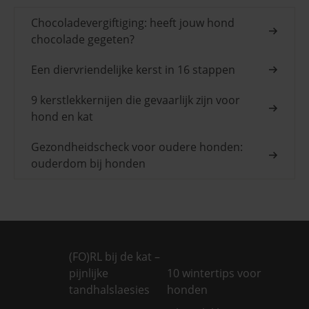
Chocoladevergiftiging: heeft jouw hond
chocolade gegeten?
Een diervriendelijke kerst in 16 stappen
9 kerstlekkernijen die gevaarlijk zijn voor
hond en kat
Gezondheidscheck voor oudere honden:
ouderdom bij honden
(FO)RL bij de kat –
pijnlijke
10 wintertips voor
tandhalslaesies
honden