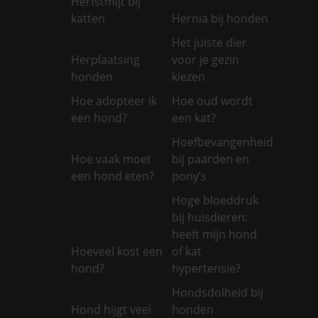
Herfstmijt bij
katten
Hernia bij honden
Het juiste dier
Herplaatsing
voor je gezin
honden
kiezen
Hoe adopteer ik
Hoe oud wordt
een hond?
een kat?
Hoefbevangenheid
Hoe vaak moet
bij paarden en
een hond eten?
pony’s
Hoge bloeddruk
bij huisdieren:
heeft mijn hond
Hoeveel kost een
of kat
hond?
hypertensie?
Hondsdolheid bij
Hond hijgt veel
honden