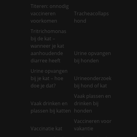
Titeren: onnodig
vaccineren
Tracheacollaps
voorkomen
hond
Tritrichomonas
bij de kat –
wanneer je kat
aanhoudende
Urine opvangen
diarree heeft
bij honden
Urine opvangen
bij je kat – hoe
Urineonderzoek
doe je dat?
bij hond of kat
Vaak plassen en
Vaak drinken en
drinken bij
plassen bij katten
honden
Vaccineren voor
Vaccinatie kat
vakantie