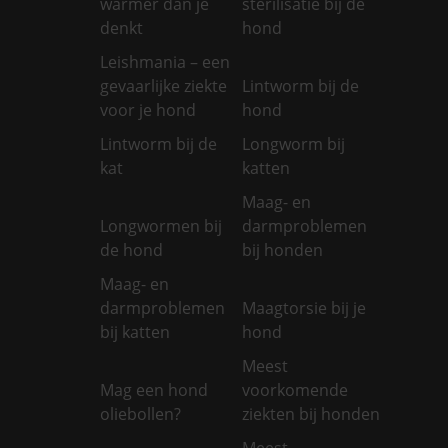
warmer dan je
sterilisatie bij de
denkt
hond
Leishmania – een
gevaarlijke ziekte
Lintworm bij de
voor je hond
hond
Lintworm bij de
Longworm bij
kat
katten
Maag- en
Longwormen bij
darmproblemen
de hond
bij honden
Maag- en
darmproblemen
Maagtorsie bij je
bij katten
hond
Meest
Mag een hond
voorkomende
oliebollen?
ziekten bij honden
Meest