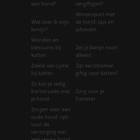
een hond?
vergiftigen?
Wintersport met
Wat voer ik mijn
de hond: tips en
konijn?
adviezen
Wonden en
blessures bij
Zet je konijn nooit
katten
alleen!
Ziekte van Lyme
Zijn kerstbomen
bij katten
giftig voor katten?
Zo kan je veilig
barbecueën met
Zorg voor je
je hond
hamster
Zorgen voor een
oude hond: tips
voor de
verzorging van
een senior hond