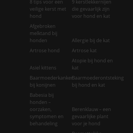
8 tips voor een
9 kerstlekkernijen
veilige kerst met
die gevaarlijk zijn
hond
voor hond en kat
Afgebroken
melktand bij
honden
Allergie bij de kat
Artrose hond
Artrose kat
Atopie bij hond en
Asiel kittens
kat
Baarmoederkanker
Baarmoederontsteking
bij konijnen
bij hond en kat
Babesia bij
honden –
oorzaken,
Berenklauw – een
symptomen en
gevaarlijke plant
behandeling
voor je hond