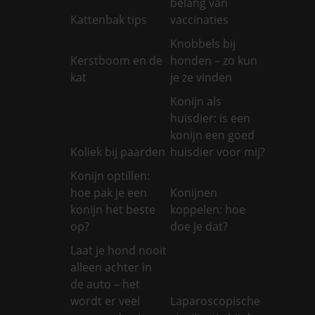
belang van
Kattenbak tips
vaccinaties
Knobbels bij
Kerstboom en de
honden – zo kun
kat
je ze vinden
Konijn als
huisdier: is een
konijn een goed
Koliek bij paarden
huisdier voor mij?
Konijn optillen:
hoe pak je een
Konijnen
konijn het beste
koppelen: hoe
op?
doe je dat?
Laat je hond nooit
alleen achter in
de auto – het
wordt er veel
Laparoscopische