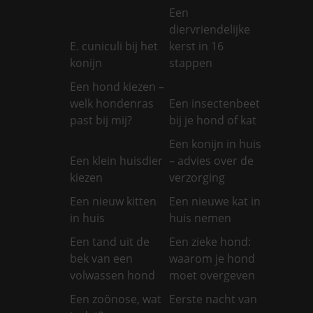
Een
diervriendelijke
E. cuniculi bij het
kerst in 16
konijn
stappen
Een hond kiezen –
welk hondenras
Een insectenbeet
past bij mij?
bij je hond of kat
Een konijn in huis
Een klein huisdier
– advies over de
kiezen
verzorging
Een nieuw kitten
Een nieuwe kat in
in huis
huis nemen
Een tand uit de
Een zieke hond:
bek van een
waarom je hond
volwassen hond
moet overgeven
Een zoönose, wat
Eerste nacht van