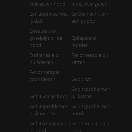
volwassen hond
moet overgeven
Een zoönose, wat
Eerste nacht van
is dat?
een puppy
Enostosis of
groeipijn bij de
Epilepsie bij
hond
honden
Euthanasie bij
Fysiotherapie bij
huisdieren
katten
Fysiotherapie
voor dieren
Gebit kat
Gebitsproblemen
Gebit van je hond
bij katten
Gebitsproblemen
Gebitsproblemen
bij konijnen
hond
Gebitsreiniging bij
Gebitsreiniging bij
je hond
je kat