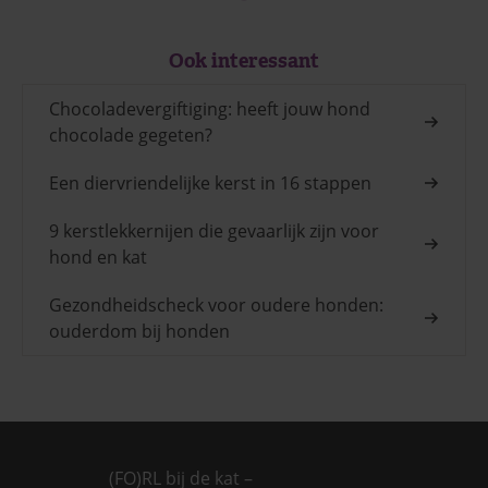
Ook interessant
Chocoladevergiftiging: heeft jouw hond
chocolade gegeten?
Een diervriendelijke kerst in 16 stappen
9 kerstlekkernijen die gevaarlijk zijn voor
hond en kat
Gezondheidscheck voor oudere honden:
ouderdom bij honden
(FO)RL bij de kat –