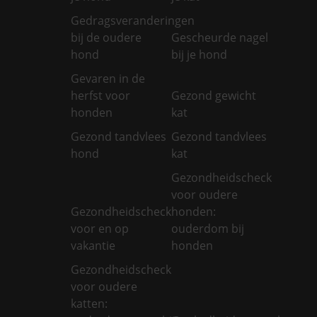
Gedragsveranderingen
bij de oudere
Gescheurde nagel
hond
bij je hond
Gevaren in de
herfst voor
Gezond gewicht
honden
kat
Gezond tandvlees
Gezond tandvlees
hond
kat
Gezondheidscheck
voor oudere
Gezondheidscheck
honden:
voor en op
ouderdom bij
vakantie
honden
Gezondheidscheck
voor oudere
katten: