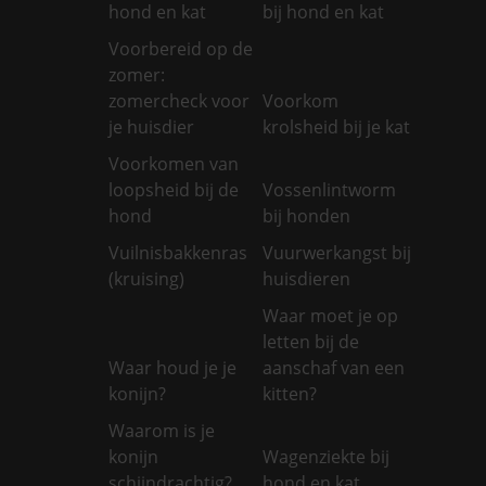
hond en kat
bij hond en kat
Voorbereid op de
zomer:
zomercheck voor
Voorkom
je huisdier
krolsheid bij je kat
Voorkomen van
loopsheid bij de
Vossenlintworm
hond
bij honden
Vuilnisbakkenras
Vuurwerkangst bij
(kruising)
huisdieren
Waar moet je op
letten bij de
Waar houd je je
aanschaf van een
konijn?
kitten?
Waarom is je
konijn
Wagenziekte bij
schijndrachtig?
hond en kat