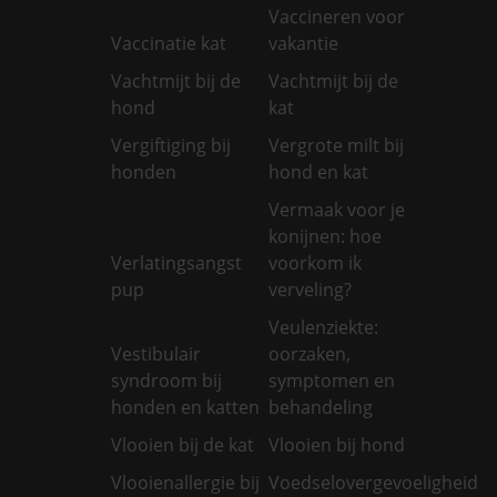
Vaccineren voor
Vaccinatie kat
vakantie
Vachtmijt bij de
Vachtmijt bij de
hond
kat
Vergiftiging bij
Vergrote milt bij
honden
hond en kat
Vermaak voor je
konijnen: hoe
Verlatingsangst
voorkom ik
pup
verveling?
Veulenziekte:
Vestibulair
oorzaken,
syndroom bij
symptomen en
honden en katten
behandeling
Vlooien bij de kat
Vlooien bij hond
Vlooienallergie bij
Voedselovergevoeligheid