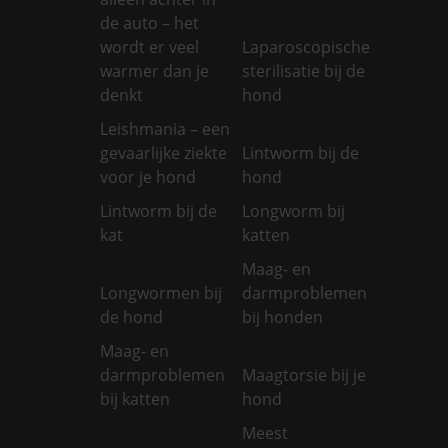
de auto – het
wordt er veel
Laparoscopische
warmer dan je
sterilisatie bij de
denkt
hond
Leishmania – een
gevaarlijke ziekte
Lintworm bij de
voor je hond
hond
Lintworm bij de
Longworm bij
kat
katten
Maag- en
Longwormen bij
darmproblemen
de hond
bij honden
Maag- en
darmproblemen
Maagtorsie bij je
bij katten
hond
Meest