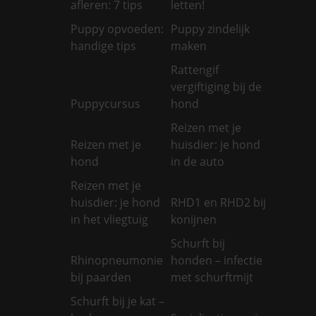
afleren: 7 tips
letten!
Puppy opvoeden:
Puppy zindelijk
handige tips
maken
Rattengif
vergiftiging bij de
Puppycursus
hond
Reizen met je
Reizen met je
huisdier: je hond
hond
in de auto
Reizen met je
huisdier: je hond
RHD1 en RHD2 bij
in het vliegtuig
konijnen
Schurft bij
Rhinopneumonie
honden – infectie
bij paarden
met schurftmijt
Schurft bij je kat –