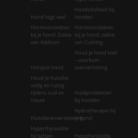
Hondsdolheid bij
Hond hijgt veel
honden
Hormoonziekten
Hormoonziekten
bij je hond: Ziekte
bij je hond: ziekte
van Addison
van Cushing
Houd je hond koel
– voorkom
Hotspot hond
oververhitting
Houd je huisdier
veilig en rustig
tijdens oud en
Huidproblemen
nieuw
bij honden
Hydrotherapie bij
Huisdierenverzekering
je hond
Hyperthyreoïdie
bij katten:
Hypothyreoïdie