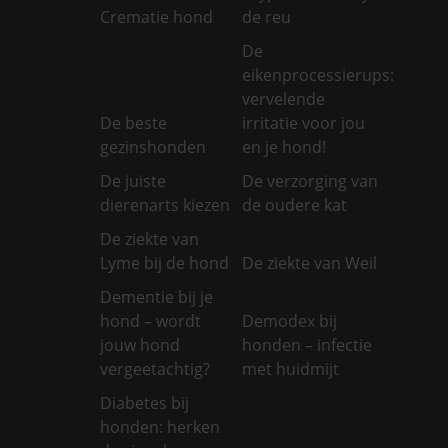
Crematie hond
de reu
De
eikenprocessierups:
vervelende
De beste
irritatie voor jou
gezinshonden
en je hond!
De juiste
De verzorging van
dierenarts kiezen
de oudere kat
De ziekte van
Lyme bij de hond
De ziekte van Weil
Dementie bij je
hond – wordt
Demodex bij
jouw hond
honden – infectie
vergeetachtig?
met huidmijt
Diabetes bij
honden: herken