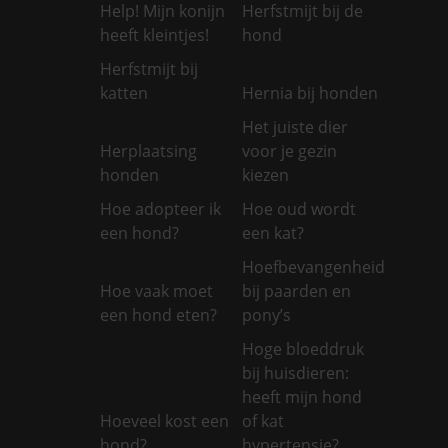
Help! Mijn konijn
Herfstmijt bij de
heeft kleintjes!
hond
Herfstmijt bij
katten
Hernia bij honden
Het juiste dier
Herplaatsing
voor je gezin
honden
kiezen
Hoe adopteer ik
Hoe oud wordt
een hond?
een kat?
Hoefbevangenheid
Hoe vaak moet
bij paarden en
een hond eten?
pony’s
Hoge bloeddruk
bij huisdieren:
heeft mijn hond
Hoeveel kost een
of kat
hond?
hypertensie?