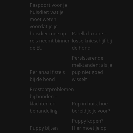
Paspoort voor je
huisdier: wat je
moet weten
voordat je je
huisdier mee op
Patella luxatie –
reis neemt binnen
losse knieschijf bij
de EU
de hond
Persisterende
melktanden: als je
Perianaal fistels
pup niet goed
bij de hond
wisselt
Prostaatproblemen
bij honden –
klachten en
Pup in huis, hoe
behandeling
bereid je je voor?
Puppy kopen?
Puppy bijten
Hier moet je op