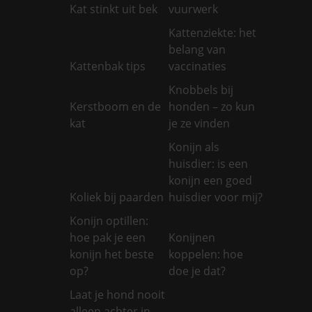
Kat stinkt uit bek
vuurwerk
Kattenziekte: het
belang van
Kattenbak tips
vaccinaties
Knobbels bij
Kerstboom en de
honden – zo kun
kat
je ze vinden
Konijn als
huisdier: is een
konijn een goed
Koliek bij paarden
huisdier voor mij?
Konijn optillen:
hoe pak je een
Konijnen
konijn het beste
koppelen: hoe
op?
doe je dat?
Laat je hond nooit
alleen achter in