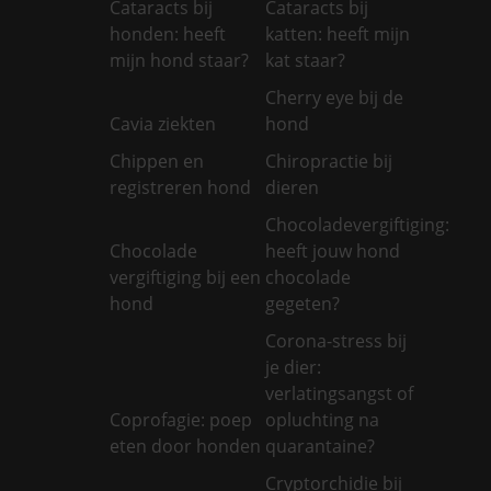
Cataracts bij
Cataracts bij
honden: heeft
katten: heeft mijn
mijn hond staar?
kat staar?
Cherry eye bij de
Cavia ziekten
hond
Chippen en
Chiropractie bij
registreren hond
dieren
Chocoladevergiftiging:
Chocolade
heeft jouw hond
vergiftiging bij een
chocolade
hond
gegeten?
Corona-stress bij
je dier:
verlatingsangst of
Coprofagie: poep
opluchting na
eten door honden
quarantaine?
Cryptorchidie bij