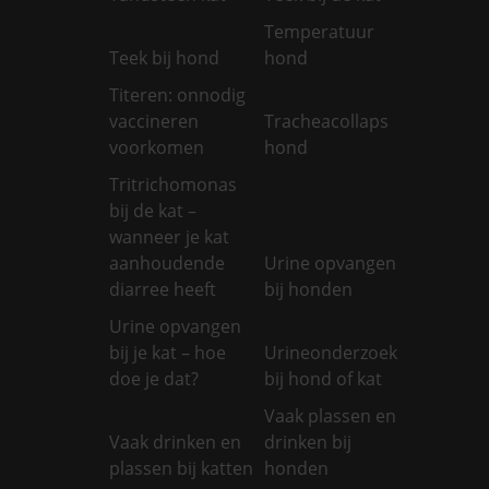
Temperatuur
Teek bij hond
hond
Titeren: onnodig
vaccineren
Tracheacollaps
voorkomen
hond
Tritrichomonas
bij de kat –
wanneer je kat
aanhoudende
Urine opvangen
diarree heeft
bij honden
Urine opvangen
bij je kat – hoe
Urineonderzoek
doe je dat?
bij hond of kat
Vaak plassen en
Vaak drinken en
drinken bij
plassen bij katten
honden