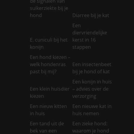
de signalen van
suikerziekte bij je
hond
Diarree bij je kat
Een
diervriendelijke
E. cuniculi bij het
kerst in 16
konijn
stappen
Een hond kiezen –
welk hondenras
Een insectenbeet
past bij mij?
bij je hond of kat
Een konijn in huis
Een klein huisdier
– advies over de
kiezen
verzorging
Een nieuw kitten
Een nieuwe kat in
in huis
huis nemen
Een tand uit de
Een zieke hond:
bek van een
waarom je hond