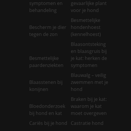
symptomen en
gevaarlijke plant
behandeling
voor je hond
Besmettelijke
Bescherm je dier
hondenhoest
tegen de zon
(kennelhoest)
Blaasontsteking
en blaasgruis bij
Besmettelijke
je kat: herken de
paardenziekten
symptomen
Blauwalg – veilig
Blaasstenen bij
zwemmen met je
konijnen
hond
Braken bij je kat:
Bloedonderzoek
waarom je kat
bij hond en kat
moet overgeven
Cariës bij je hond
Castratie hond