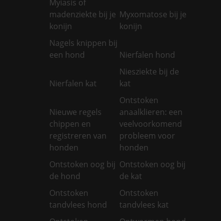
Myiasis of
madenziekte bij je
Myxomatose bij je
konijn
konijn
Nagels knippen bij
een hond
Nierfalen hond
Niesziekte bij de
Nierfalen kat
kat
Ontstoken
Nieuwe regels
anaalklieren: een
chippen en
veelvoorkomend
registreren van
probleem voor
honden
honden
Ontstoken oog bij
Ontstoken oog bij
de hond
de kat
Ontstoken
Ontstoken
tandvlees hond
tandvlees kat