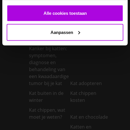
verwachten?
castreren
Alle cookies toestaan
Je konijn laten
Je konijn laten
castreren
steriliseren
Je konijnen
Aanpassen
vaccineren
Kanker bij honden
Kanker bij katten:
symptomen,
diagnose en
behandeling van
een kwaadaardige
tumor bij je kat
Kat adopteren
Kat buiten in de
Kat chippen
winter
kosten
Kat chippen, wat
moet je weten?
Kat en chocolade
Katten en