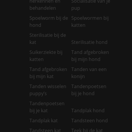
herkennen en
Socialisatie van je
behandelen
pup
Spoelworm bij de
Spoelwormen bij
hond
katten
Sterilisatie bij de
kat
Sterilisatie hond
Suikerziekte bij
Tand afgebroken
katten
bij mijn hond
Tand afgebroken
Tanden van een
bij mijn kat
konijn
Tanden wisselen
Tandenpoetsen
puppy’s
bij je hond
Tandenpoetsen
bij je kat
Tandplak hond
Tandplak kat
Tandsteen hond
Tandsteen kat
Teek bij de kat