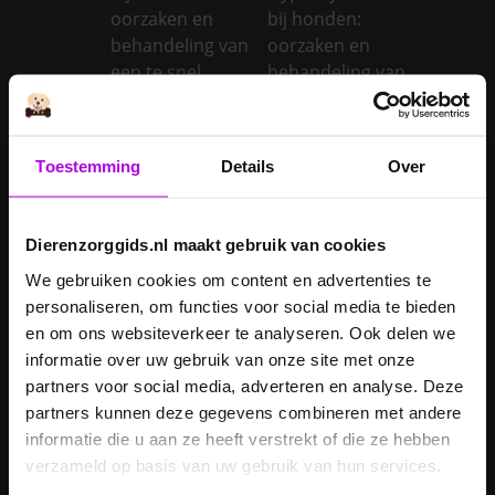
oorzaken en
bij honden:
behandeling van
oorzaken en
een te snel
behandeling van
werkende
een trage
schildklier
schildklier
Is een kerstboom
Toestemming
Details
Over
giftig voor
Inentingen hond
honden?
Dierenzorggids.nl maakt gebruik van cookies
Je hond heeft
Je cavia verzorgen
diarree
We gebruiken cookies om content en advertenties te
personaliseren, om functies voor social media te bieden
Je hond wordt
en om ons websiteverkeer te analyseren. Ook delen we
geopereerd – wat
informatie over uw gebruik van onze site met onze
kan je
Je kat naar een
partners voor social media, adverteren en analyse. Deze
verwachten?
pension brengen
partners kunnen deze gegevens combineren met andere
Je kat wordt
informatie die u aan ze heeft verstrekt of die ze hebben
geopereerd – wat
verzameld op basis van uw gebruik van hun services.
kan je
Je kater laten