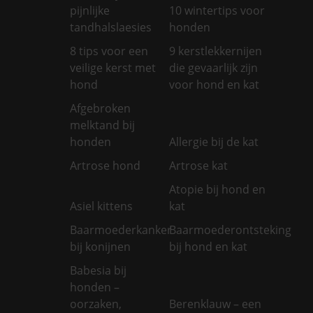
pijnlijke
10 wintertips voor
tandhalslaesies
honden
8 tips voor een
9 kerstlekkernijen
veilige kerst met
die gevaarlijk zijn
hond
voor hond en kat
Afgebroken
melktand bij
honden
Allergie bij de kat
Artrose hond
Artrose kat
Atopie bij hond en
Asiel kittens
kat
Baarmoederkanker
Baarmoederontsteking
bij konijnen
bij hond en kat
Babesia bij
honden –
oorzaken,
Berenklauw – een