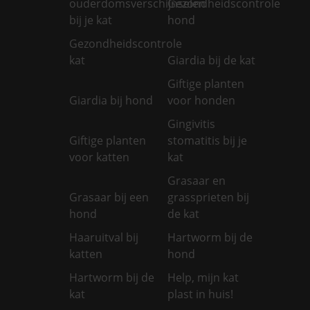
ouderdomsverschijnselen
Gezondheidscontrole
bij je kat
hond
Gezondheidscontrole
kat
Giardia bij de kat
Giftige planten
Giardia bij hond
voor honden
Gingivitis
Giftige planten
stomatitis bij je
voor katten
kat
Grasaar en
Grasaar bij een
grassprieten bij
hond
de kat
Haaruitval bij
Hartworm bij de
katten
hond
Hartworm bij de
Help, mijn kat
kat
plast in huis!