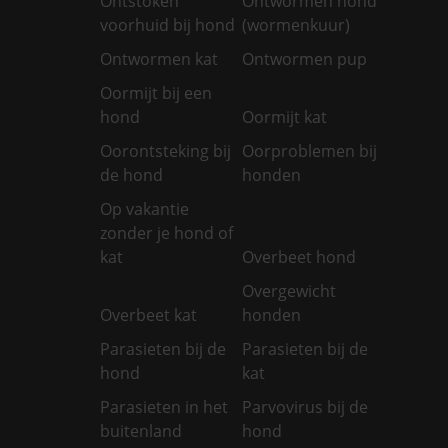
Ontstoken
Ontwormen hond
voorhuid bij hond
(wormenkuur)
Ontwormen kat
Ontwormen pup
Oormijt bij een
hond
Oormijt kat
Oorontsteking bij
Oorproblemen bij
de hond
honden
Op vakantie
zonder je hond of
kat
Overbeet hond
Overgewicht
Overbeet kat
honden
Parasieten bij de
Parasieten bij de
hond
kat
Parasieten in het
Parvovirus bij de
buitenland
hond