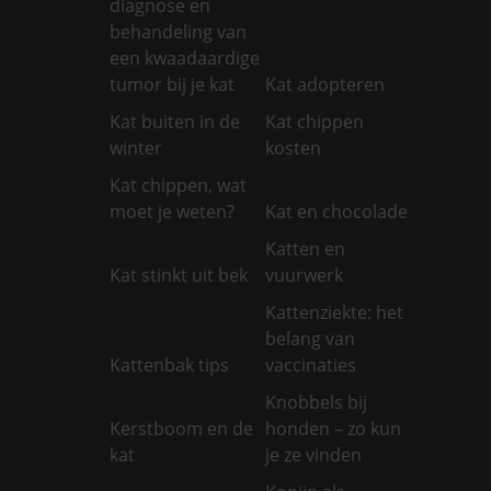
diagnose en
behandeling van
een kwaadaardige
tumor bij je kat
Kat adopteren
Kat buiten in de
Kat chippen
winter
kosten
Kat chippen, wat
moet je weten?
Kat en chocolade
Katten en
Kat stinkt uit bek
vuurwerk
Kattenziekte: het
belang van
Kattenbak tips
vaccinaties
Knobbels bij
Kerstboom en de
honden – zo kun
kat
je ze vinden