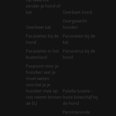
zonder je hond of
kat
Overbeet hond
Overgewicht
Overbeet kat
honden
Parasieten bij de
Parasieten bij de
hond
kat
Parasieten in het
Parvovirus bij de
buitenland
hond
Paspoort voor je
huisdier: wat je
moet weten
voordat je je
huisdier mee op
Patella luxatie –
reis neemt binnen
losse knieschijf bij
de EU
de hond
Persisterende