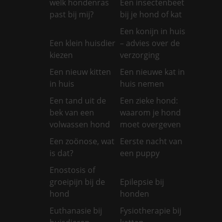
welk hondenras
Een insectenbeet
past bij mij?
bij je hond of kat
Een konijn in huis
Een klein huisdier
– advies over de
kiezen
verzorging
Een nieuw kitten
Een nieuwe kat in
in huis
huis nemen
Een tand uit de
Een zieke hond:
bek van een
waarom je hond
volwassen hond
moet overgeven
Een zoönose, wat
Eerste nacht van
is dat?
een puppy
Enostosis of
groeipijn bij de
Epilepsie bij
hond
honden
Euthanasie bij
Fysiotherapie bij