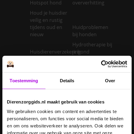
Hotspot hond
oververhitting
Houd je huisdier
veilig en rustig
tijdens oud en
Huidproblemen
nieuw
bij honden
Hydrotherapie bij
Huisdierenverzekering
je hond
Hyperthyreoïdie
bij katten:
Hypothyreoïdie
oorzaken en
bij honden:
Toestemming
Details
Over
behandeling van
oorzaken en
een te snel
behandeling van
werkende
een trage
Dierenzorggids.nl maakt gebruik van cookies
schildklier
schildklier
We gebruiken cookies om content en advertenties te
Is een kerstboom
personaliseren, om functies voor social media te bieden
giftig voor
en om ons websiteverkeer te analyseren. Ook delen we
Inentingen hond
honden?
informatie over uw gebruik van onze site met onze