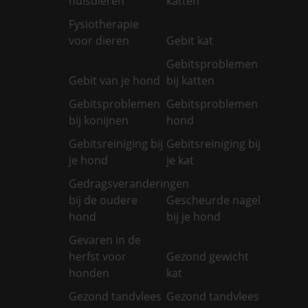
huisdieren
katten
Fysiotherapie
voor dieren
Gebit kat
Gebitsproblemen
Gebit van je hond
bij katten
Gebitsproblemen
Gebitsproblemen
bij konijnen
hond
Gebitsreiniging bij
Gebitsreiniging bij
je hond
je kat
Gedragsveranderingen
bij de oudere
Gescheurde nagel
hond
bij je hond
Gevaren in de
herfst voor
Gezond gewicht
honden
kat
Gezond tandvlees
Gezond tandvlees