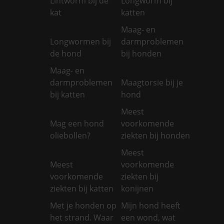
Lintworm bij de
Longworm bij
kat
katten
Maag- en
Longwormen bij
darmproblemen
de hond
bij honden
Maag- en
darmproblemen
Maagtorsie bij je
bij katten
hond
Meest
Mag een hond
voorkomende
oliebollen?
ziekten bij honden
Meest
Meest
voorkomende
voorkomende
ziekten bij
ziekten bij katten
konijnen
Met je honden op
Mijn hond heeft
het strand. Waar
een wond, wat