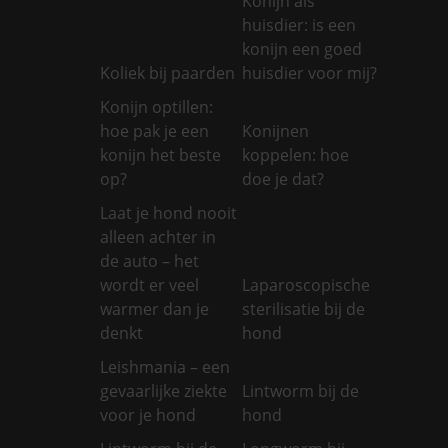
Konijn als
huisdier: is een
konijn een goed
Koliek bij paarden
huisdier voor mij?
Konijn optillen:
hoe pak je een
Konijnen
konijn het beste
koppelen: hoe
op?
doe je dat?
Laat je hond nooit
alleen achter in
de auto – het
wordt er veel
Laparoscopische
warmer dan je
sterilisatie bij de
denkt
hond
Leishmania – een
gevaarlijke ziekte
Lintworm bij de
voor je hond
hond