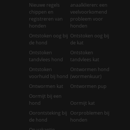
Nieuwe regels
anaalklieren: een
chippen en
veelvoorkomend
registreren van
probleem voor
honden
honden
Ontstoken oog bij
Ontstoken oog bij
de hond
de kat
Ontstoken
Ontstoken
tandvlees hond
tandvlees kat
Ontstoken
Ontwormen hond
voorhuid bij hond
(wormenkuur)
Ontwormen kat
Ontwormen pup
Oormijt bij een
hond
Oormijt kat
Oorontsteking bij
Oorproblemen bij
de hond
honden
Op vakantie