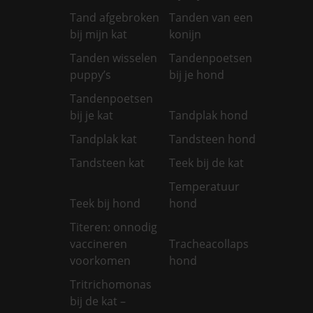
Tand afgebroken
Tanden van een
bij mijn kat
konijn
Tanden wisselen
Tandenpoetsen
puppy’s
bij je hond
Tandenpoetsen
bij je kat
Tandplak hond
Tandplak kat
Tandsteen hond
Tandsteen kat
Teek bij de kat
Temperatuur
Teek bij hond
hond
Titeren: onnodig
vaccineren
Tracheacollaps
voorkomen
hond
Tritrichomonas
bij de kat –