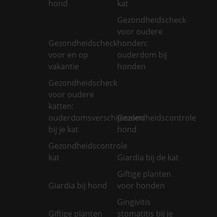
hond
kat
Gezondheidscheck
voor oudere
Gezondheidscheck
honden:
voor en op
ouderdom bij
vakantie
honden
Gezondheidscheck
voor oudere
katten:
ouderdomsverschijnselen
Gezondheidscontrole
bij je kat
hond
Gezondheidscontrole
kat
Giardia bij de kat
Giftige planten
Giardia bij hond
voor honden
Gingivitis
Giftige planten
stomatitis bij je