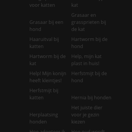
voor katten
kat
Grasaar en
Grasaar bij een
grassprieten bij
hond
de kat
Haaruitval bij
Hartworm bij de
katten
hond
Hartworm bij de
Help, mijn kat
kat
plast in huis!
Help! Mijn konijn
Herfstmijt bij de
heeft kleintjes!
hond
Herfstmijt bij
katten
Hernia bij honden
Het juiste dier
Herplaatsing
voor je gezin
honden
kiezen
Hoe adopteer ik
Hoe oud wordt