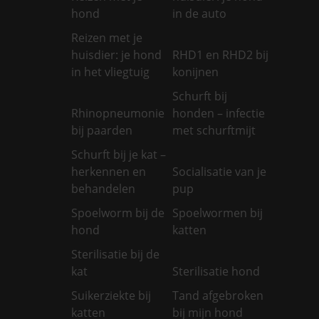
hond
in de auto
Reizen met je
huisdier: je hond
RHD1 en RHD2 bij
in het vliegtuig
konijnen
Schurft bij
Rhinopneumonie
honden – infectie
bij paarden
met schurftmijt
Schurft bij je kat –
herkennen en
Socialisatie van je
behandelen
pup
Spoelworm bij de
Spoelwormen bij
hond
katten
Sterilisatie bij de
kat
Sterilisatie hond
Suikerziekte bij
Tand afgebroken
katten
bij mijn hond