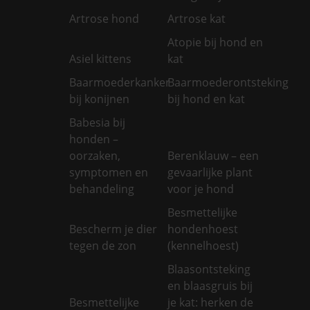
Artrose hond
Artrose kat
Atopie bij hond en
Asiel kittens
kat
Baarmoederkanker
Baarmoederontsteking
bij konijnen
bij hond en kat
Babesia bij
honden –
oorzaken,
Berenklauw – een
symptomen en
gevaarlijke plant
behandeling
voor je hond
Besmettelijke
Bescherm je dier
hondenhoest
tegen de zon
(kennelhoest)
Blaasontsteking
en blaasgruis bij
Besmettelijke
je kat: herken de