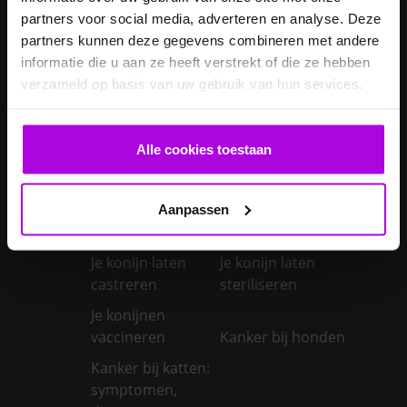
Je hond heeft
partners voor social media, adverteren en analyse. Deze
Je cavia verzorgen
diarree
partners kunnen deze gegevens combineren met andere
informatie die u aan ze heeft verstrekt of die ze hebben
Je hond wordt
verzameld op basis van uw gebruik van hun services.
geopereerd – wat
kan je
Je kat naar een
verwachten?
pension brengen
Alle cookies toestaan
Je kat wordt
geopereerd – wat
kan je
Je kater laten
Aanpassen
verwachten?
castreren
Je konijn laten
Je konijn laten
castreren
steriliseren
Je konijnen
vaccineren
Kanker bij honden
Kanker bij katten:
symptomen,