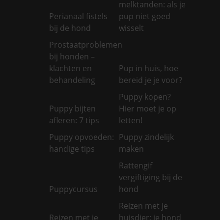
melktanden: als je
Perianaal fistels
pup niet goed
bij de hond
wisselt
Prostaatproblemen
bij honden –
klachten en
Pup in huis, hoe
behandeling
bereid je je voor?
Puppy kopen?
Puppy bijten
Hier moet je op
afleren: 7 tips
letten!
Puppy opvoeden:
Puppy zindelijk
handige tips
maken
Rattengif
vergiftiging bij de
Puppycursus
hond
Reizen met je
Reizen met je
huisdier: je hond