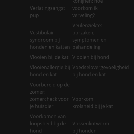
konijnen: hoe
Verlatingsangst
voorkom ik
pup
verveling?
Veulenziekte:
Vestibulair
oorzaken,
syndroom bij
symptomen en
honden en katten
behandeling
Vlooien bij de kat
Vlooien bij hond
Vlooienallergie bij
Voedselovergevoeligheid
hond en kat
bij hond en kat
Voorbereid op de
zomer:
zomercheck voor
Voorkom
je huisdier
krolsheid bij je kat
Voorkomen van
loopsheid bij de
Vossenlintworm
hond
bij honden