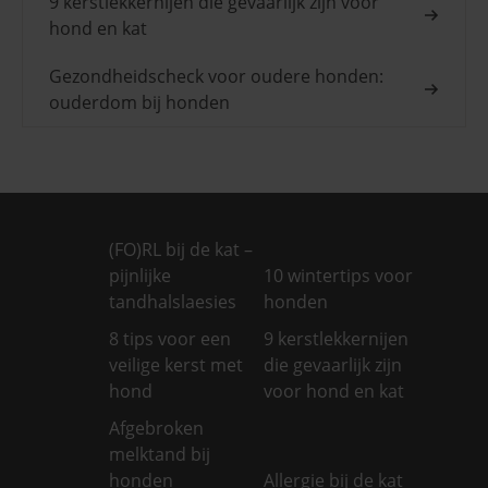
9 kerstlekkernijen die gevaarlijk zijn voor
hond en kat
Gezondheidscheck voor oudere honden:
ouderdom bij honden
(FO)RL bij de kat –
pijnlijke
10 wintertips voor
tandhalslaesies
honden
8 tips voor een
9 kerstlekkernijen
veilige kerst met
die gevaarlijk zijn
hond
voor hond en kat
Afgebroken
melktand bij
honden
Allergie bij de kat