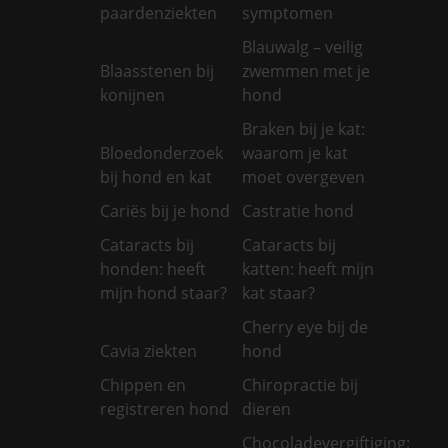
paardenziekten
symptomen
Blauwalg – veilig
Blaasstenen bij
zwemmen met je
konijnen
hond
Braken bij je kat:
Bloedonderzoek
waarom je kat
bij hond en kat
moet overgeven
Cariës bij je hond
Castratie hond
Cataracts bij
Cataracts bij
honden: heeft
katten: heeft mijn
mijn hond staar?
kat staar?
Cherry eye bij de
Cavia ziekten
hond
Chippen en
Chiropractie bij
registreren hond
dieren
Chocoladevergiftiging: