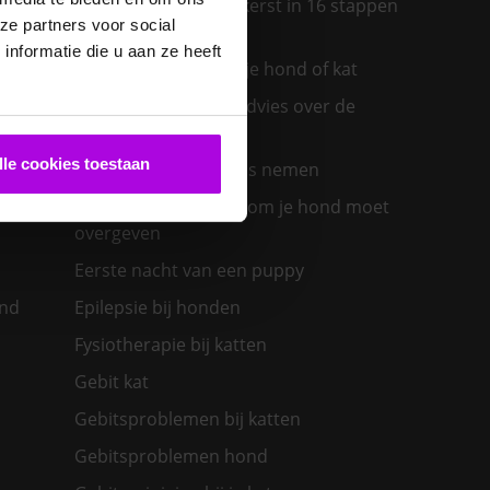
Een diervriendelijke kerst in 16 stappen
ze partners voor social
ras past
nformatie die u aan ze heeft
Een insectenbeet bij je hond of kat
Een konijn in huis – advies over de
verzorging
lle cookies toestaan
Een nieuwe kat in huis nemen
olwassen
Een zieke hond: waarom je hond moet
overgeven
Eerste nacht van een puppy
ond
Epilepsie bij honden
Fysiotherapie bij katten
Gebit kat
Gebitsproblemen bij katten
Gebitsproblemen hond