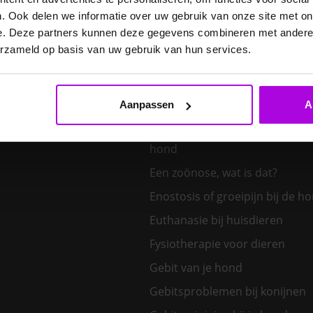
E. cuniculi bij het konijn
. Ook delen we informatie over uw gebruik van onze site met on
Een hond kiezen – welk honden
e. Deze partners kunnen deze gegevens combineren met andere i
bij mij?
erzameld op basis van uw gebruik van hun services.
Een klein huisdier kiezen
Aanpassen
A
Een nieuw kitten in huis
Een tand uit de bek van een v
hond
Een zoönose, wat is dat?
Enostosis of groeipijn bij de h
Euthanasie bij huisdieren
Fysiotherapie voor dieren
Gebit van je hond
Gebitsproblemen bij konijnen