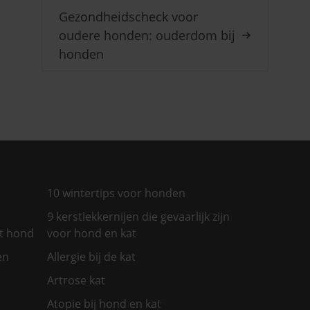
Gezondheidscheck voor
oudere honden: ouderdom bij
honden
10 wintertips voor honden
9 kerstlekkernijen die gevaarlijk zijn
et hond
voor hond en kat
en
Allergie bij de kat
Artrose kat
Atopie bij hond en kat