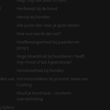
Help, mijn kat plast in huis!
!
Herfstmijt bij de hond
Hernia bij honden
Het juiste dier voor je gezin kiezen
Hoe oud wordt een kat?
Hoefbevangenheid bij paarden en
pony’s
Hoge bloeddruk bij huisdieren: heeft
mijn hond of kat hypertensie?
Hondsdolheid bij honden
ekte van
Hormoonziekten bij je hond: ziekte van
Cushing
Houd je hond koel – voorkom
oververhitting
g tijdens