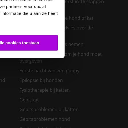
Een diervriendelijke kerst in 16 stappen
ze partners voor social
ras past
nformatie die u aan ze heeft
Een insectenbeet bij je hond of kat
Een konijn in huis – advies over de
verzorging
lle cookies toestaan
Een nieuwe kat in huis nemen
olwassen
Een zieke hond: waarom je hond moet
overgeven
Eerste nacht van een puppy
ond
Epilepsie bij honden
Fysiotherapie bij katten
Gebit kat
Gebitsproblemen bij katten
Gebitsproblemen hond