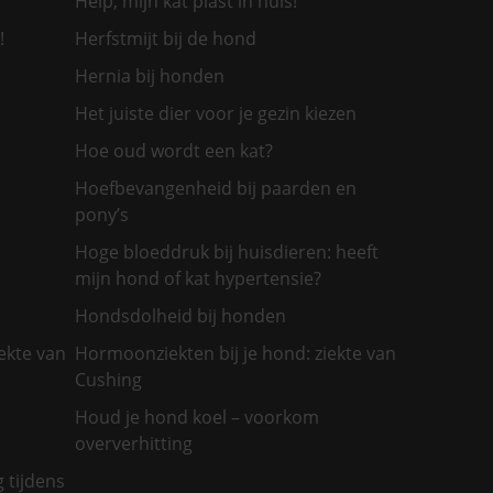
Help, mijn kat plast in huis!
!
Herfstmijt bij de hond
Hernia bij honden
Het juiste dier voor je gezin kiezen
Hoe oud wordt een kat?
Hoefbevangenheid bij paarden en
pony’s
Hoge bloeddruk bij huisdieren: heeft
mijn hond of kat hypertensie?
Hondsdolheid bij honden
ekte van
Hormoonziekten bij je hond: ziekte van
Cushing
Houd je hond koel – voorkom
oververhitting
g tijdens