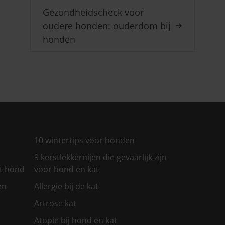
Gezondheidscheck voor
oudere honden: ouderdom bij
honden
10 wintertips voor honden
9 kerstlekkernijen die gevaarlijk zijn
et hond
voor hond en kat
en
Allergie bij de kat
Artrose kat
Atopie bij hond en kat