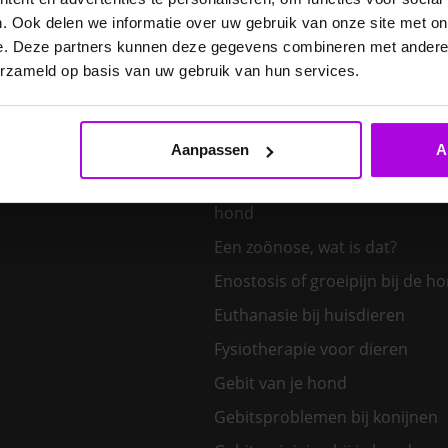
E. cuniculi bij het konijn
. Ook delen we informatie over uw gebruik van onze site met on
Een hond kiezen – welk honden
e. Deze partners kunnen deze gegevens combineren met andere i
bij mij?
erzameld op basis van uw gebruik van hun services.
Een klein huisdier kiezen
Aanpassen
A
Een nieuw kitten in huis
Een tand uit de bek van een v
hond
Een zoönose, wat is dat?
Enostosis of groeipijn bij de h
Euthanasie bij huisdieren
Fysiotherapie voor dieren
Gebit van je hond
Gebitsproblemen bij konijnen