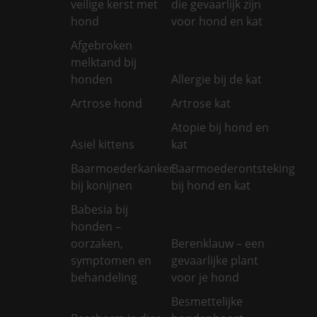
veilige kerst met
die gevaarlijk zijn
hond
voor hond en kat
Afgebroken
melktand bij
honden
Allergie bij de kat
Artrose hond
Artrose kat
Atopie bij hond en
Asiel kittens
kat
Baarmoederkanker
Baarmoederontsteking
bij konijnen
bij hond en kat
Babesia bij
honden –
oorzaken,
Berenklauw – een
symptomen en
gevaarlijke plant
behandeling
voor je hond
Besmettelijke