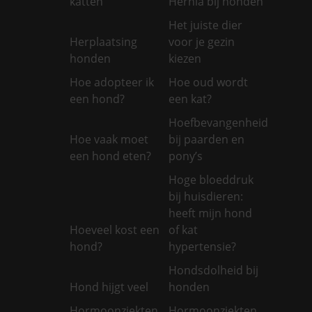
katten
Hernia bij honden
Het juiste dier
Herplaatsing
voor je gezin
honden
kiezen
Hoe adopteer ik
Hoe oud wordt
een hond?
een kat?
Hoefbevangenheid
Hoe vaak moet
bij paarden en
een hond eten?
pony’s
Hoge bloeddruk
bij huisdieren:
heeft mijn hond
Hoeveel kost een
of kat
hond?
hypertensie?
Hondsdolheid bij
Hond hijgt veel
honden
Hormoonziekten
Hormoonziekten