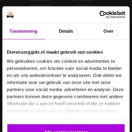
schildklier
schildklier
Is een kerstboom
giftig voor
Inentingen hond
honden?
Toestemming
Details
Over
Je hond heeft
Je cavia verzorgen
diarree
Dierenzorggids.nl maakt gebruik van cookies
Je hond wordt
We gebruiken cookies om content en advertenties te
geopereerd – wat
personaliseren, om functies voor social media te bieden
kan je
Je kat naar een
en om ons websiteverkeer te analyseren. Ook delen we
verwachten?
pension brengen
informatie over uw gebruik van onze site met onze
Je kat wordt
partners voor social media, adverteren en analyse. Deze
geopereerd – wat
partners kunnen deze gegevens combineren met andere
kan je
Je kater laten
informatie die u aan ze heeft verstrekt of die ze hebben
verwachten?
castreren
verzameld op basis van uw gebruik van hun services.
Je konijn laten
Je konijn laten
castreren
steriliseren
Alle cookies toestaan