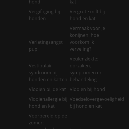
hond
kat
Vergiftiging bij
Vergrote milt bij
honden
hond en kat
Vermaak voor je
konijnen: hoe
Verlatingsangst
voorkom ik
pup
verveling?
Veulenziekte:
Vestibulair
oorzaken,
syndroom bij
symptomen en
honden en katten
behandeling
Vlooien bij de kat
Vlooien bij hond
Vlooienallergie bij
Voedselovergevoeligheid
hond en kat
bij hond en kat
Voorbereid op de
zomer: