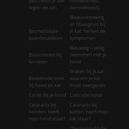
Bescherm je dier
hondenhoest
tegen de zon
(kennelhoest)
Blaasontsteking
en blaasgruis bij
Besmettelijke
je kat: herken de
paardenziekten
symptomen
Blauwalg – veilig
Blaasstenen bij
zwemmen met je
konijnen
hond
Braken bij je kat:
Bloedonderzoek
waarom je kat
bij hond en kat
moet overgeven
Cariës bij je hond
Castratie hond
Cataracts bij
Cataracts bij
honden: heeft
katten: heeft mijn
mijn hond staar?
kat staar?
Cherry eye bij de