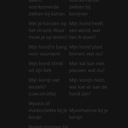
voorkomende
ziekten bij
ziekten bij katten
konijnen
Met je honden op
Mijn hond heeft
het strand. Waar
een wond, wat
moet je op letten?
kan ik doen?
Mijn hond is bang
Mijn hond plast
voor vuurwerk
binnen, wat nu?
Mijn hond stinkt
Mijn kat kan niet
uit zijn bek
plassen, wat nu?
Mijn konijn eet
Mijn konijn niest,
keutels?
wat kan er aan de
(caecotrofie)
hand zijn?
Myiasis of
madenziekte bij je
Myxomatose bij je
konijn
konijn
Nagels knippen bij