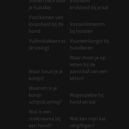
zomercheck voor
Voorkom
je huisdier
krolsheid bij je kat
Voorkomen van
loopsheid bij de
Vossenlintworm
hond
bij honden
Vuilnisbakkenras
Vuurwerkangst bij
(kruising)
huisdieren
Waar moet je op
letten bij de
Waar houd je je
aanschaf van een
konijn?
kitten?
Waarom is je
konijn
Wagenziekte bij
schijndrachtig?
hond en kat
Wat is een
stoktrauma bij
Wat kan mijn kat
een hond?
vergiftigen?