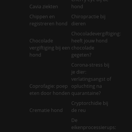
Cavia ziekten
hond
Chippen en
Chiropractie bij
registreren hond
dieren
Chocoladevergiftiging:
Chocolade
heeft jouw hond
vergiftiging bij een
chocolade
hond
gegeten?
Corona-stress bij
je dier:
verlatingsangst of
Coprofagie: poep
opluchting na
eten door honden
quarantaine?
Cryptorchidie bij
Crematie hond
de reu
De
eikenprocessierups: