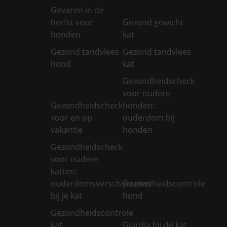
Gevaren in de
herfst voor
Gezond gewicht
honden
kat
Gezond tandvlees
Gezond tandvlees
hond
kat
Gezondheidscheck
voor oudere
Gezondheidscheck
honden:
voor en op
ouderdom bij
vakantie
honden
Gezondheidscheck
voor oudere
katten:
ouderdomsverschijnselen
Gezondheidscontrole
bij je kat
hond
Gezondheidscontrole
kat
Giardia bij de kat