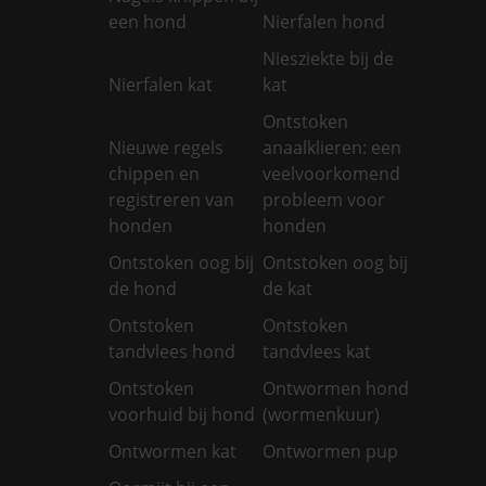
een hond
Nierfalen hond
Niesziekte bij de
Nierfalen kat
kat
Ontstoken
Nieuwe regels
anaalklieren: een
chippen en
veelvoorkomend
registreren van
probleem voor
honden
honden
Ontstoken oog bij
Ontstoken oog bij
de hond
de kat
Ontstoken
Ontstoken
tandvlees hond
tandvlees kat
Ontstoken
Ontwormen hond
voorhuid bij hond
(wormenkuur)
Ontwormen kat
Ontwormen pup