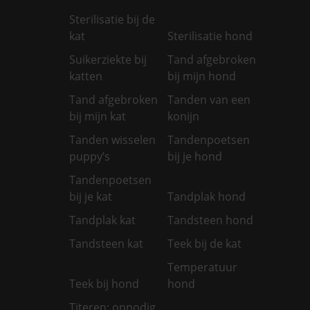
Sterilisatie bij de
kat
Sterilisatie hond
Suikerziekte bij
Tand afgebroken
katten
bij mijn hond
Tand afgebroken
Tanden van een
bij mijn kat
konijn
Tanden wisselen
Tandenpoetsen
puppy’s
bij je hond
Tandenpoetsen
bij je kat
Tandplak hond
Tandplak kat
Tandsteen hond
Tandsteen kat
Teek bij de kat
Temperatuur
Teek bij hond
hond
Titeren: onnodig