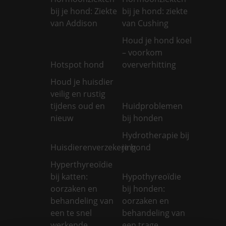
bij je hond: Ziekte
bij je hond: ziekte
van Addison
van Cushing
Houd je hond koel
– voorkom
Hotspot hond
oververhitting
Houd je huisdier
veilig en rustig
tijdens oud en
Huidproblemen
nieuw
bij honden
Hydrotherapie bij
Huisdierenverzekering
je hond
Hyperthyreoïdie
bij katten:
Hypothyreoïdie
oorzaken en
bij honden:
behandeling van
oorzaken en
een te snel
behandeling van
werkende
een trage