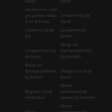
denkt
hond
Leishmania – een
gevaarlijke ziekte
Lintworm bij de
voor je hond
hond
Lintworm bij de
Longworm bij
kat
katten
Maag- en
Longwormen bij
darmproblemen
de hond
bij honden
Maag- en
darmproblemen
Maagtorsie bij je
bij katten
hond
Meest
Mag een hond
voorkomende
oliebollen?
ziekten bij honden
Meest
Meest
voorkomende