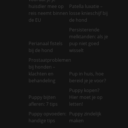
huisdier mee op
Patella luxatie –
reis neemt binnen
losse knieschijf bij
de EU
de hond
Persisterende
melktanden: als je
Perianaal fistels
pup niet goed
bij de hond
wisselt
Prostaatproblemen
bij honden –
klachten en
Pup in huis, hoe
behandeling
bereid je je voor?
Puppy kopen?
Puppy bijten
Hier moet je op
afleren: 7 tips
letten!
Puppy opvoeden:
Puppy zindelijk
handige tips
maken