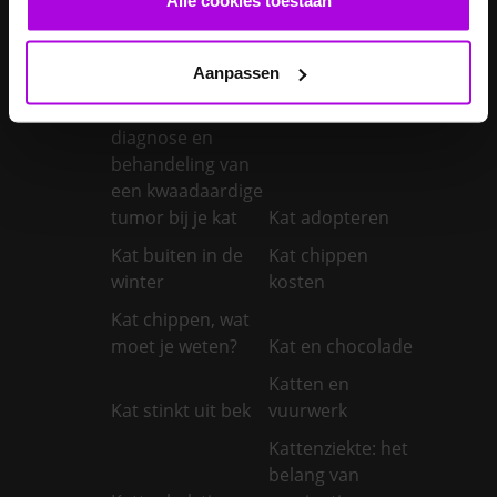
Je konijnen
vaccineren
Kanker bij honden
Aanpassen
Kanker bij katten:
symptomen,
diagnose en
behandeling van
een kwaadaardige
tumor bij je kat
Kat adopteren
Kat buiten in de
Kat chippen
winter
kosten
Kat chippen, wat
moet je weten?
Kat en chocolade
Katten en
Kat stinkt uit bek
vuurwerk
Kattenziekte: het
belang van