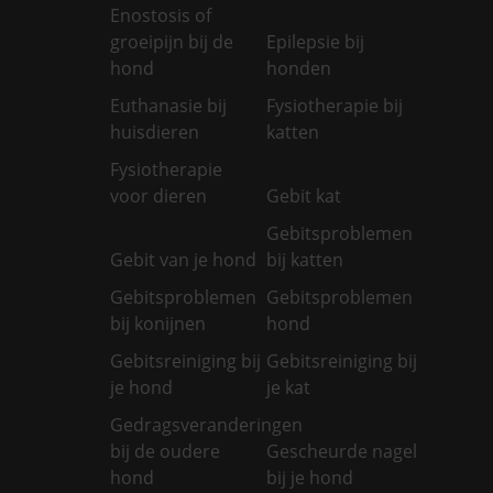
Enostosis of
groeipijn bij de
Epilepsie bij
hond
honden
Euthanasie bij
Fysiotherapie bij
huisdieren
katten
Fysiotherapie
voor dieren
Gebit kat
Gebitsproblemen
Gebit van je hond
bij katten
Gebitsproblemen
Gebitsproblemen
bij konijnen
hond
Gebitsreiniging bij
Gebitsreiniging bij
je hond
je kat
Gedragsveranderingen
bij de oudere
Gescheurde nagel
hond
bij je hond