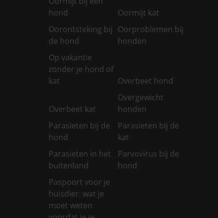
Oormijt bij een
hond
Oormijt kat
Oorontsteking bij
Oorproblemen bij
de hond
honden
Op vakantie
zonder je hond of
kat
Overbeet hond
Overgewicht
Overbeet kat
honden
Parasieten bij de
Parasieten bij de
hond
kat
Parasieten in het
Parvovirus bij de
buitenland
hond
Paspoort voor je
huisdier: wat je
moet weten
voordat je je