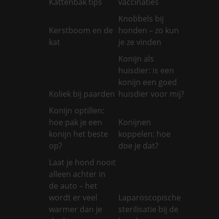
Kattenbak tips
vaccinaties
Knobbels bij
Kerstboom en de
honden – zo kun
kat
je ze vinden
Konijn als
huisdier: is een
konijn een goed
Koliek bij paarden
huisdier voor mij?
Konijn optillen:
hoe pak je een
Konijnen
konijn het beste
koppelen: hoe
op?
doe je dat?
Laat je hond nooit
alleen achter in
de auto – het
wordt er veel
Laparoscopische
warmer dan je
sterilisatie bij de