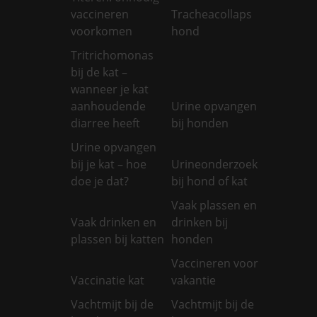
vaccineren
Tracheacollaps
voorkomen
hond
Tritrichomonas
bij de kat –
wanneer je kat
aanhoudende
Urine opvangen
diarree heeft
bij honden
Urine opvangen
bij je kat – hoe
Urineonderzoek
doe je dat?
bij hond of kat
Vaak plassen en
Vaak drinken en
drinken bij
plassen bij katten
honden
Vaccineren voor
Vaccinatie kat
vakantie
Vachtmijt bij de
Vachtmijt bij de