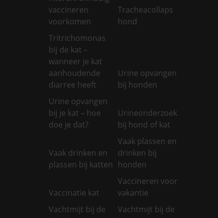
vaccineren
Tracheacollaps
voorkomen
hond
Tritrichomonas
bij de kat –
wanneer je kat
aanhoudende
Urine opvangen
diarree heeft
bij honden
Urine opvangen
bij je kat – hoe
Urineonderzoek
doe je dat?
bij hond of kat
Vaak plassen en
Vaak drinken en
drinken bij
plassen bij katten
honden
Vaccineren voor
Vaccinatie kat
vakantie
Vachtmijt bij de
Vachtmijt bij de