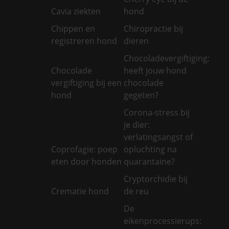
Cavia ziekten
hond
Chippen en
Chiropractie bij
registreren hond
dieren
Chocoladevergiftiging:
Chocolade
heeft jouw hond
vergiftiging bij een
chocolade
hond
gegeten?
Corona-stress bij
je dier:
verlatingsangst of
Coprofagie: poep
opluchting na
eten door honden
quarantaine?
Cryptorchidie bij
Crematie hond
de reu
De
eikenprocessierups: