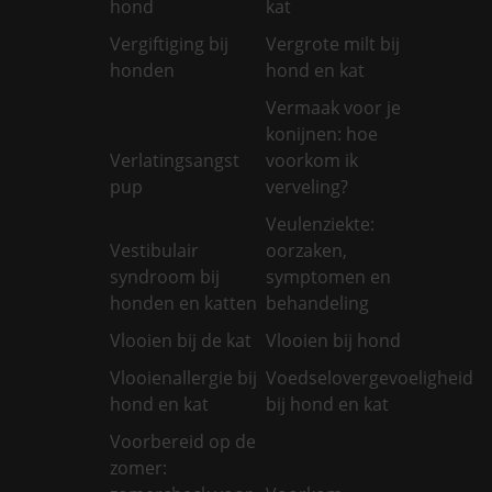
hond
kat
Vergiftiging bij
Vergrote milt bij
honden
hond en kat
Vermaak voor je
konijnen: hoe
Verlatingsangst
voorkom ik
pup
verveling?
Veulenziekte:
Vestibulair
oorzaken,
syndroom bij
symptomen en
honden en katten
behandeling
Vlooien bij de kat
Vlooien bij hond
Vlooienallergie bij
Voedselovergevoeligheid
hond en kat
bij hond en kat
Voorbereid op de
zomer: