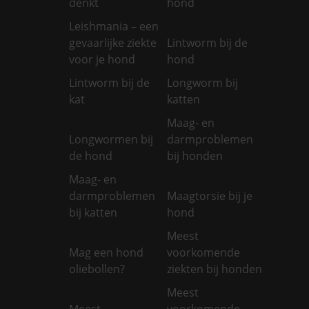
denkt
hond
Leishmania – een
gevaarlijke ziekte
Lintworm bij de
voor je hond
hond
Lintworm bij de
Longworm bij
kat
katten
Maag- en
Longwormen bij
darmproblemen
de hond
bij honden
Maag- en
darmproblemen
Maagtorsie bij je
bij katten
hond
Meest
Mag een hond
voorkomende
oliebollen?
ziekten bij honden
Meest
Meest
voorkomende