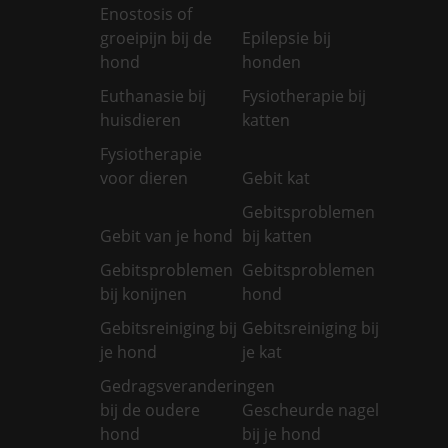
Enostosis of
groeipijn bij de
Epilepsie bij
hond
honden
Euthanasie bij
Fysiotherapie bij
huisdieren
katten
Fysiotherapie
voor dieren
Gebit kat
Gebitsproblemen
Gebit van je hond
bij katten
Gebitsproblemen
Gebitsproblemen
bij konijnen
hond
Gebitsreiniging bij
Gebitsreiniging bij
je hond
je kat
Gedragsveranderingen
bij de oudere
Gescheurde nagel
hond
bij je hond