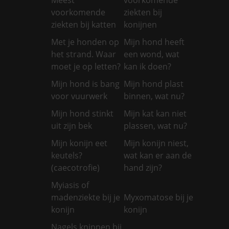
voorkomende
ziekten bij
ziekten bij katten
konijnen
Met je honden op
Mijn hond heeft
het strand. Waar
een wond, wat
moet je op letten?
kan ik doen?
Mijn hond is bang
Mijn hond plast
voor vuurwerk
binnen, wat nu?
Mijn hond stinkt
Mijn kat kan niet
uit zijn bek
plassen, wat nu?
Mijn konijn eet
Mijn konijn niest,
keutels?
wat kan er aan de
(caecotrofie)
hand zijn?
Myiasis of
madenziekte bij je
Myxomatose bij je
konijn
konijn
Nagels knippen bij