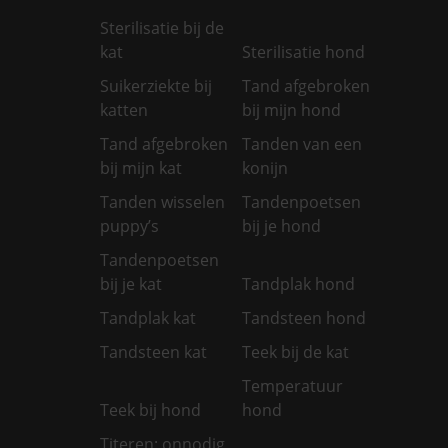
Sterilisatie bij de
kat
Sterilisatie hond
Suikerziekte bij
Tand afgebroken
katten
bij mijn hond
Tand afgebroken
Tanden van een
bij mijn kat
konijn
Tanden wisselen
Tandenpoetsen
puppy’s
bij je hond
Tandenpoetsen
bij je kat
Tandplak hond
Tandplak kat
Tandsteen hond
Tandsteen kat
Teek bij de kat
Temperatuur
Teek bij hond
hond
Titeren: onnodig