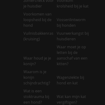
zomercheck voor
Voorkom
je huisdier
krolsheid bij je kat
Voorkomen van
loopsheid bij de
Vossenlintworm
hond
bij honden
Vuilnisbakkenras
Vuurwerkangst bij
(kruising)
huisdieren
Waar moet je op
letten bij de
Waar houd je je
aanschaf van een
konijn?
kitten?
Waarom is je
konijn
Wagenziekte bij
schijndrachtig?
hond en kat
Wat is een
stoktrauma bij
Wat kan mijn kat
een hond?
vergiftigen?