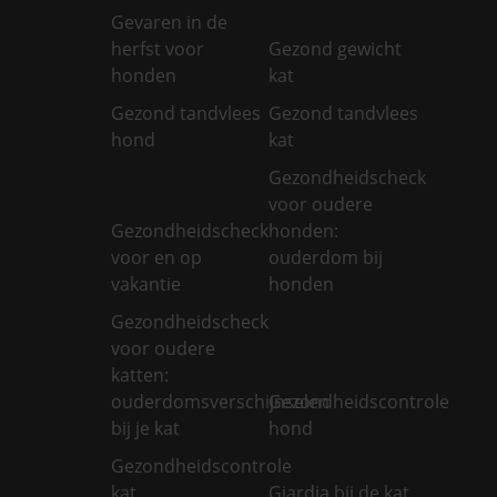
Gevaren in de
herfst voor
Gezond gewicht
honden
kat
Gezond tandvlees
Gezond tandvlees
hond
kat
Gezondheidscheck
voor oudere
Gezondheidscheck
honden:
voor en op
ouderdom bij
vakantie
honden
Gezondheidscheck
voor oudere
katten:
ouderdomsverschijnselen
Gezondheidscontrole
bij je kat
hond
Gezondheidscontrole
kat
Giardia bij de kat