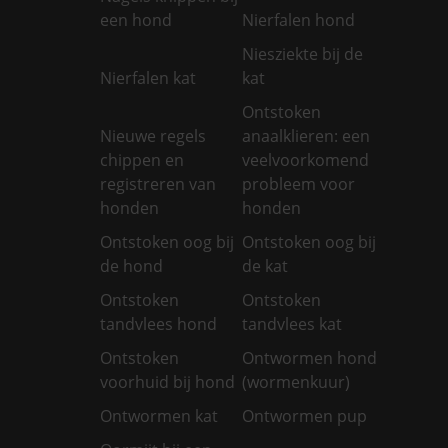
een hond
Nierfalen hond
Niesziekte bij de
Nierfalen kat
kat
Ontstoken
Nieuwe regels
anaalklieren: een
chippen en
veelvoorkomend
registreren van
probleem voor
honden
honden
Ontstoken oog bij
Ontstoken oog bij
de hond
de kat
Ontstoken
Ontstoken
tandvlees hond
tandvlees kat
Ontstoken
Ontwormen hond
voorhuid bij hond
(wormenkuur)
Ontwormen kat
Ontwormen pup