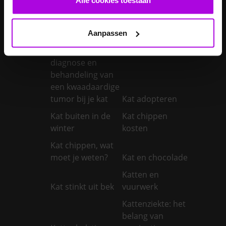
Je konijnen
vaccineren
Kanker bij honden
Aanpassen
Kanker bij katten:
symptomen,
diagnose en
behandeling van
een kwaadaardige
tumor bij je kat
Kat adopteren
Kat buiten in de
Kat chippen
winter
kosten
Kat chippen, wat
moet je weten?
Kat en chocolade
Katten en
Kat stinkt uit bek
vuurwerk
Kattenziekte: het
belang van