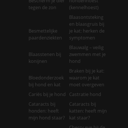
Bescherm je dier
hondenhoest
tegen de zon
(kennelhoest)
Blaasontsteking
en blaasgruis bij
Besmettelijke
je kat: herken de
paardenziekten
symptomen
Blauwalg – veilig
Blaasstenen bij
zwemmen met je
konijnen
hond
Braken bij je kat:
Bloedonderzoek
waarom je kat
bij hond en kat
moet overgeven
Cariës bij je hond
Castratie hond
Cataracts bij
Cataracts bij
honden: heeft
katten: heeft mijn
mijn hond staar?
kat staar?
Cherry eye bij de