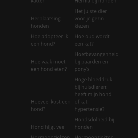
katten
Hernia bij honden
Het juiste dier
Herplaatsing
voor je gezin
honden
kiezen
Hoe adopteer ik
Hoe oud wordt
een hond?
een kat?
Hoefbevangenheid
Hoe vaak moet
bij paarden en
een hond eten?
pony’s
Hoge bloeddruk
bij huisdieren:
heeft mijn hond
Hoeveel kost een
of kat
hond?
hypertensie?
Hondsdolheid bij
Hond hijgt veel
honden
Hormoonziekten
Hormoonziekten