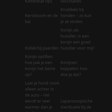
Kattenbak tips
vaccinaties
Knobbels bij
Kerstboom en de
honden – zo kun
kat
je ze vinden
Konijn als
huisdier: is een
konijn een goed
Koliek bij paarden
huisdier voor mij?
Konijn optillen:
hoe pak je een
Konijnen
konijn het beste
koppelen: hoe
op?
doe je dat?
Laat je hond nooit
alleen achter in
de auto – het
wordt er veel
Laparoscopische
warmer dan je
sterilisatie bij de