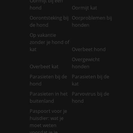
Oormijt bij een
hond
Oormijt kat
Oorontsteking bij
Oorproblemen bij
de hond
honden
Op vakantie
zonder je hond of
kat
Overbeet hond
Overgewicht
Overbeet kat
honden
Parasieten bij de
Parasieten bij de
hond
kat
Parasieten in het
Parvovirus bij de
buitenland
hond
Paspoort voor je
huisdier: wat je
moet weten
voordat je je