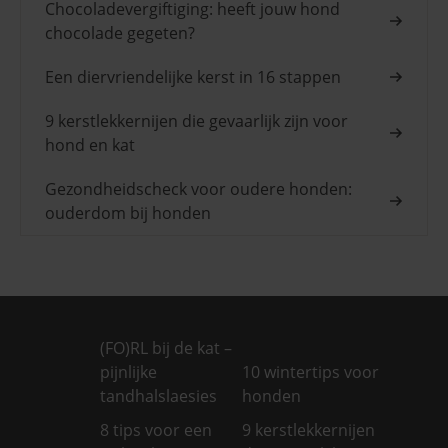
Chocoladevergiftiging: heeft jouw hond
chocolade gegeten?
Een diervriendelijke kerst in 16 stappen
9 kerstlekkernijen die gevaarlijk zijn voor
hond en kat
Gezondheidscheck voor oudere honden:
ouderdom bij honden
(FO)RL bij de kat –
pijnlijke
10 wintertips voor
tandhalslaesies
honden
8 tips voor een
9 kerstlekkernijen