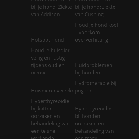
bij je hond: Ziekte
bij je hond: ziekte
van Addison
van Cushing
Houd je hond koel
– voorkom
Hotspot hond
oververhitting
Houd je huisdier
veilig en rustig
tijdens oud en
Huidproblemen
nieuw
bij honden
Hydrotherapie bij
Huisdierenverzekering
je hond
Hyperthyreoïdie
bij katten:
Hypothyreoïdie
oorzaken en
bij honden:
behandeling van
oorzaken en
een te snel
behandeling van
werkende
een trage