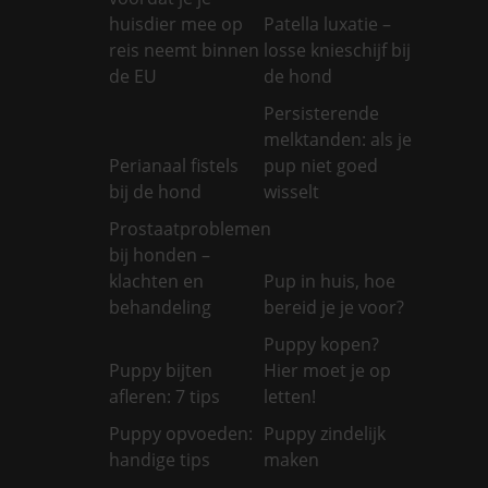
huisdier mee op
Patella luxatie –
reis neemt binnen
losse knieschijf bij
de EU
de hond
Persisterende
melktanden: als je
Perianaal fistels
pup niet goed
bij de hond
wisselt
Prostaatproblemen
bij honden –
klachten en
Pup in huis, hoe
behandeling
bereid je je voor?
Puppy kopen?
Puppy bijten
Hier moet je op
afleren: 7 tips
letten!
Puppy opvoeden:
Puppy zindelijk
handige tips
maken