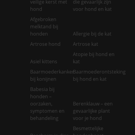
veilige kerst met
die gevaarlijk zijn
hond
voor hond en kat
Afgebroken
melktand bij
honden
Allergie bij de kat
Artrose hond
Artrose kat
Atopie bij hond en
Asiel kittens
kat
Baarmoederkanker
Baarmoederontsteking
bij konijnen
bij hond en kat
Babesia bij
honden –
oorzaken,
Berenklauw – een
symptomen en
gevaarlijke plant
behandeling
voor je hond
Besmettelijke