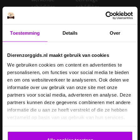
schildklier
schildklier
Is een kerstboom
giftig voor
Inentingen hond
honden?
Toestemming
Details
Over
Je hond heeft
Je cavia verzorgen
diarree
Dierenzorggids.nl maakt gebruik van cookies
Je hond wordt
We gebruiken cookies om content en advertenties te
geopereerd – wat
personaliseren, om functies voor social media te bieden
kan je
Je kat naar een
en om ons websiteverkeer te analyseren. Ook delen we
verwachten?
pension brengen
informatie over uw gebruik van onze site met onze
Je kat wordt
partners voor social media, adverteren en analyse. Deze
geopereerd – wat
partners kunnen deze gegevens combineren met andere
kan je
Je kater laten
informatie die u aan ze heeft verstrekt of die ze hebben
verwachten?
castreren
verzameld op basis van uw gebruik van hun services.
Je konijn laten
Je konijn laten
castreren
steriliseren
Alle cookies toestaan