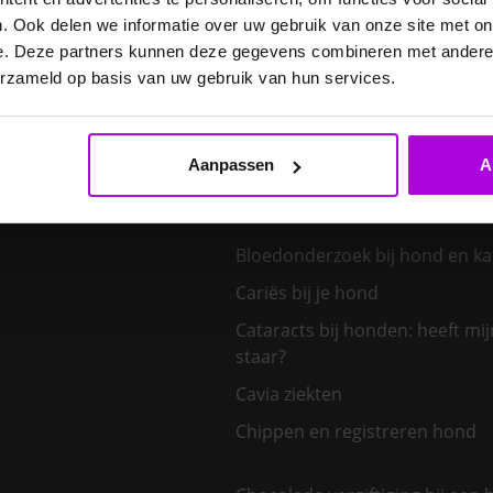
symptomen en behandeling
. Ook delen we informatie over uw gebruik van onze site met on
e. Deze partners kunnen deze gegevens combineren met andere i
erzameld op basis van uw gebruik van hun services.
Bescherm je dier tegen de zon
Besmettelijke paardenziekten
Aanpassen
A
Blaasstenen bij konijnen
Bloedonderzoek bij hond en ka
Cariës bij je hond
Cataracts bij honden: heeft mi
staar?
Cavia ziekten
Chippen en registreren hond