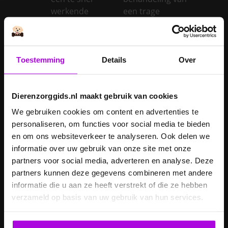
werkende
een trage
schildklier
schildklier
Is een kerstboom
giftig voor
Toestemming
Details
Over
Inentingen hond
honden?
Je hond heeft
Je cavia verzorgen
diarree
Dierenzorggids.nl maakt gebruik van cookies
Je hond wordt
We gebruiken cookies om content en advertenties te
geopereerd – wat
personaliseren, om functies voor social media te bieden
kan je
Je kat naar een
en om ons websiteverkeer te analyseren. Ook delen we
verwachten?
pension brengen
informatie over uw gebruik van onze site met onze
partners voor social media, adverteren en analyse. Deze
Je kat wordt
partners kunnen deze gegevens combineren met andere
geopereerd – wat
informatie die u aan ze heeft verstrekt of die ze hebben
kan je
Je kater laten
verzameld op basis van uw gebruik van hun services.
verwachten?
castreren
Je konijn laten
Je konijn laten