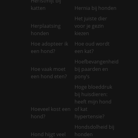
Herfstmijt bij
katten
Hernia bij honden
Het juiste dier
Herplaatsing
voor je gezin
honden
kiezen
Hoe adopteer ik
Hoe oud wordt
een hond?
een kat?
Hoefbevangenheid
Hoe vaak moet
bij paarden en
een hond eten?
pony’s
Hoge bloeddruk
bij huisdieren:
heeft mijn hond
Hoeveel kost een
of kat
hond?
hypertensie?
Hondsdolheid bij
Hond hijgt veel
honden