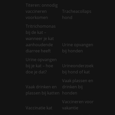
Titeren: onnodig
vaccineren
Tracheacollaps
voorkomen
hond
Tritrichomonas
bij de kat –
wanneer je kat
aanhoudende
Urine opvangen
diarree heeft
bij honden
Urine opvangen
bij je kat – hoe
Urineonderzoek
doe je dat?
bij hond of kat
Vaak plassen en
Vaak drinken en
drinken bij
plassen bij katten
honden
Vaccineren voor
Vaccinatie kat
vakantie