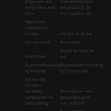
8 tips voor een
9 kerstlekkernijen
veilige kerst met
die gevaarlijk zijn
hond
voor hond en kat
Afgebroken
melktand bij
honden
Allergie bij de kat
Artrose hond
Artrose kat
Atopie bij hond en
Asiel kittens
kat
Baarmoederkanker
Baarmoederontsteking
bij konijnen
bij hond en kat
Babesia bij
honden –
oorzaken,
Berenklauw – een
symptomen en
gevaarlijke plant
behandeling
voor je hond