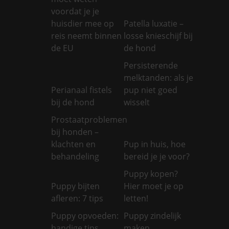
voordat je je
huisdier mee op
Patella luxatie –
reis neemt binnen
losse knieschijf bij
de EU
de hond
Persisterende
melktanden: als je
Perianaal fistels
pup niet goed
bij de hond
wisselt
Prostaatproblemen
bij honden –
klachten en
Pup in huis, hoe
behandeling
bereid je je voor?
Puppy kopen?
Puppy bijten
Hier moet je op
afleren: 7 tips
letten!
Puppy opvoeden:
Puppy zindelijk
handige tips
maken