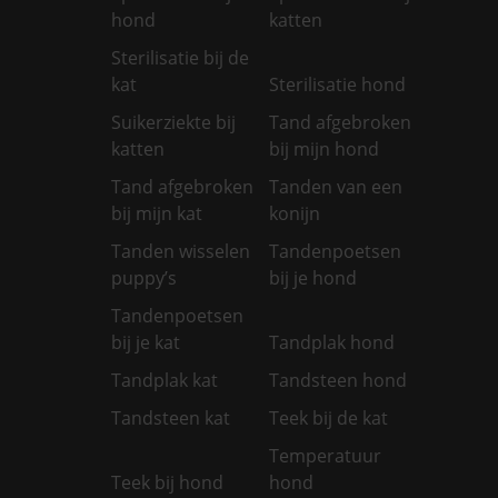
hond
katten
Sterilisatie bij de
kat
Sterilisatie hond
Suikerziekte bij
Tand afgebroken
katten
bij mijn hond
Tand afgebroken
Tanden van een
bij mijn kat
konijn
Tanden wisselen
Tandenpoetsen
puppy’s
bij je hond
Tandenpoetsen
bij je kat
Tandplak hond
Tandplak kat
Tandsteen hond
Tandsteen kat
Teek bij de kat
Temperatuur
Teek bij hond
hond