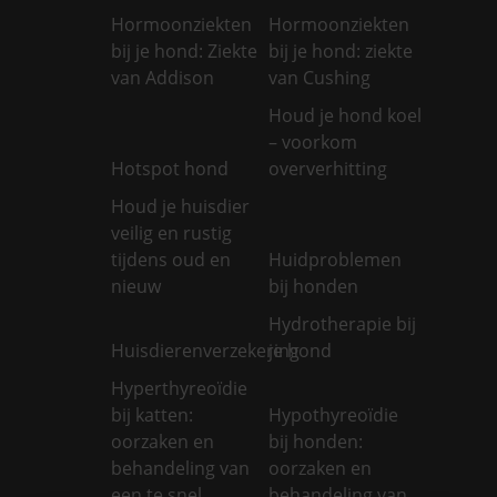
Hormoonziekten
Hormoonziekten
bij je hond: Ziekte
bij je hond: ziekte
van Addison
van Cushing
Houd je hond koel
– voorkom
Hotspot hond
oververhitting
Houd je huisdier
veilig en rustig
tijdens oud en
Huidproblemen
nieuw
bij honden
Hydrotherapie bij
Huisdierenverzekering
je hond
Hyperthyreoïdie
bij katten:
Hypothyreoïdie
oorzaken en
bij honden:
behandeling van
oorzaken en
een te snel
behandeling van