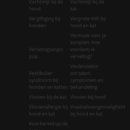
Vachtmijt bij de
Vachtmijt bij de
hond
kat
Vergiftiging bij
Vergrote milt bij
honden
hond en kat
Vermaak voor je
konijnen: hoe
Verlatingsangst
voorkom ik
pup
verveling?
Veulenziekte:
Vestibulair
oorzaken,
syndroom bij
symptomen en
honden en katten
behandeling
Vlooien bij de kat
Vlooien bij hond
Vlooienallergie bij
Voedselovergevoeligheid
hond en kat
bij hond en kat
Voorbereid op de