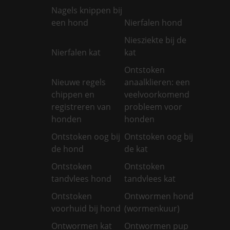
Nagels knippen bij
een hond
Nierfalen hond
Niesziekte bij de
Nierfalen kat
kat
Ontstoken
Nieuwe regels
anaalklieren: een
chippen en
veelvoorkomend
registreren van
probleem voor
honden
honden
Ontstoken oog bij
Ontstoken oog bij
de hond
de kat
Ontstoken
Ontstoken
tandvlees hond
tandvlees kat
Ontstoken
Ontwormen hond
voorhuid bij hond
(wormenkuur)
Ontwormen kat
Ontwormen pup