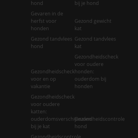
hond
bij je hond
Gevaren in de
herfst voor
Gezond gewicht
honden
kat
Gezond tandvlees
Gezond tandvlees
hond
kat
Gezondheidscheck
voor oudere
Gezondheidscheck
honden:
voor en op
ouderdom bij
vakantie
honden
Gezondheidscheck
voor oudere
katten:
ouderdomsverschijnselen
Gezondheidscontrole
bij je kat
hond
Gezondheidscontrole