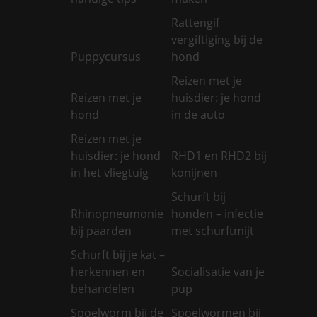
Rattengif
vergiftiging bij de
Puppycursus
hond
Reizen met je
Reizen met je
huisdier: je hond
hond
in de auto
Reizen met je
huisdier: je hond
RHD1 en RHD2 bij
in het vliegtuig
konijnen
Schurft bij
Rhinopneumonie
honden – infectie
bij paarden
met schurftmijt
Schurft bij je kat –
herkennen en
Socialisatie van je
behandelen
pup
Spoelworm bij de
Spoelwormen bij