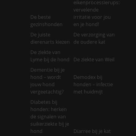
eikenprocessierups:
vervelende
De beste
irritatie voor jou
gezinshonden
en je hond!
De juiste
De verzorging van
dierenarts kiezen
de oudere kat
De ziekte van
Lyme bij de hond
De ziekte van Weil
Dementie bij je
hond – wordt
Demodex bij
jouw hond
honden – infectie
vergeetachtig?
met huidmijt
Diabetes bij
honden: herken
de signalen van
suikerziekte bij je
hond
Diarree bij je kat