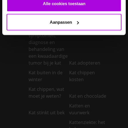
castreren
steriliseren
Alle cookies toestaan
Je konijnen
vaccineren
Kanker bij honden
Aanpassen
Kanker bij katten:
symptomen,
diagnose en
behandeling van
een kwaadaardige
tumor bij je kat
Kat adopteren
Kat buiten in de
Kat chippen
winter
kosten
Kat chippen, wat
moet je weten?
Kat en chocolade
Katten en
Kat stinkt uit bek
vuurwerk
Kattenziekte: het