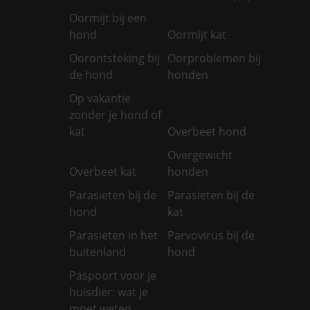
Oormijt bij een
hond
Oormijt kat
Oorontsteking bij
Oorproblemen bij
de hond
honden
Op vakantie
zonder je hond of
kat
Overbeet hond
Overgewicht
Overbeet kat
honden
Parasieten bij de
Parasieten bij de
hond
kat
Parasieten in het
Parvovirus bij de
buitenland
hond
Paspoort voor je
huisdier: wat je
moet weten