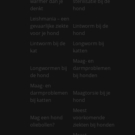
warmer dan je
sterilisatie bij de
denkt
hond
Leishmania – een
gevaarlijke ziekte
Lintworm bij de
voor je hond
hond
Lintworm bij de
Longworm bij
kat
katten
Maag- en
Longwormen bij
darmproblemen
de hond
bij honden
Maag- en
darmproblemen
Maagtorsie bij je
bij katten
hond
Meest
Mag een hond
voorkomende
oliebollen?
ziekten bij honden
Meest