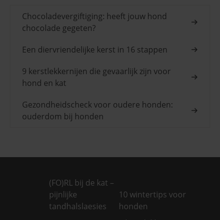
Chocoladevergiftiging: heeft jouw hond
chocolade gegeten?
Een diervriendelijke kerst in 16 stappen
9 kerstlekkernijen die gevaarlijk zijn voor
hond en kat
Gezondheidscheck voor oudere honden:
ouderdom bij honden
(FO)RL bij de kat –
pijnlijke
10 wintertips voor
tandhalslaesies
honden