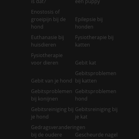
is dat?
een puppy
Enostosis of
groeipijn bij de
Epilepsie bij
hond
honden
Euthanasie bij
Fysiotherapie bij
huisdieren
katten
Fysiotherapie
voor dieren
Gebit kat
Gebitsproblemen
Gebit van je hond
bij katten
Gebitsproblemen
Gebitsproblemen
bij konijnen
hond
Gebitsreiniging bij
Gebitsreiniging bij
je hond
je kat
Gedragsveranderingen
bij de oudere
Gescheurde nagel