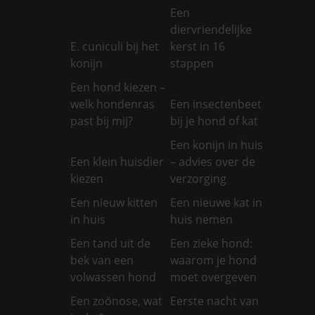
Een
diervriendelijke
E. cuniculi bij het
kerst in 16
konijn
stappen
Een hond kiezen –
welk hondenras
Een insectenbeet
past bij mij?
bij je hond of kat
Een konijn in huis
Een klein huisdier
– advies over de
kiezen
verzorging
Een nieuw kitten
Een nieuwe kat in
in huis
huis nemen
Een tand uit de
Een zieke hond:
bek van een
waarom je hond
volwassen hond
moet overgeven
Een zoönose, wat
Eerste nacht van