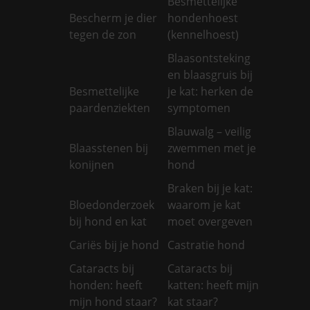
Besmettelijke
Bescherm je dier
hondenhoest
tegen de zon
(kennelhoest)
Blaasontsteking
en blaasgruis bij
Besmettelijke
je kat: herken de
paardenziekten
symptomen
Blauwalg – veilig
Blaasstenen bij
zwemmen met je
konijnen
hond
Braken bij je kat:
Bloedonderzoek
waarom je kat
bij hond en kat
moet overgeven
Cariës bij je hond
Castratie hond
Cataracts bij
Cataracts bij
honden: heeft
katten: heeft mijn
mijn hond staar?
kat staar?