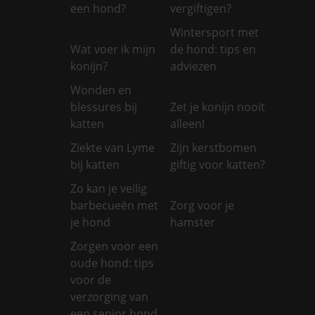
een hond?
vergiftigen?
Wintersport met
Wat voer ik mijn
de hond: tips en
konijn?
adviezen
Wonden en
blessures bij
Zet je konijn nooit
katten
alleen!
Ziekte van Lyme
Zijn kerstbomen
bij katten
giftig voor katten?
Zo kan je veilig
barbecueën met
Zorg voor je
je hond
hamster
Zorgen voor een
oude hond: tips
voor de
verzorging van
een senior hond