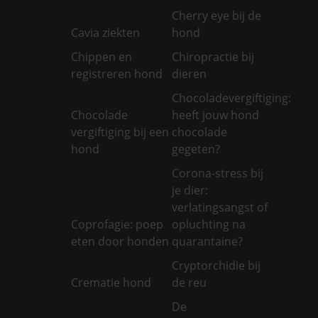
Cherry eye bij de
Cavia ziekten
hond
Chippen en
Chiropractie bij
registreren hond
dieren
Chocoladevergiftiging:
Chocolade
heeft jouw hond
vergiftiging bij een
chocolade
hond
gegeten?
Corona-stress bij
je dier:
verlatingsangst of
Coprofagie: poep
opluchting na
eten door honden
quarantaine?
Cryptorchidie bij
Crematie hond
de reu
De