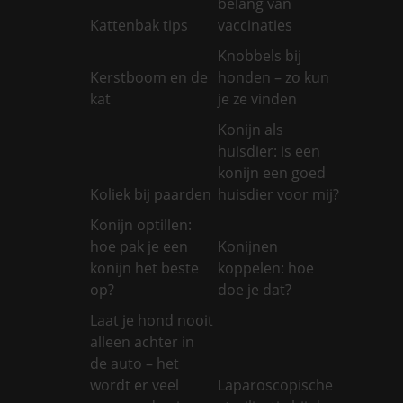
belang van
Kattenbak tips
vaccinaties
Knobbels bij
Kerstboom en de
honden – zo kun
kat
je ze vinden
Konijn als
huisdier: is een
konijn een goed
Koliek bij paarden
huisdier voor mij?
Konijn optillen:
hoe pak je een
Konijnen
konijn het beste
koppelen: hoe
op?
doe je dat?
Laat je hond nooit
alleen achter in
de auto – het
wordt er veel
Laparoscopische