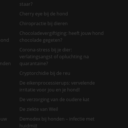
staar?
Cherry eye bij de hond
Chiropractie bij dieren
Chocoladevergiftiging: heeft jouw hond
 hond
chocolade gegeten?
Corona-stress bij je dier:
verlatingsangst of opluchting na
onden
quarantaine?
Cryptorchidie bij de reu
De eikenprocessierups: vervelende
irritatie voor jou en je hond!
De verzorging van de oudere kat
De ziekte van Weil
jouw
Demodex bij honden – infectie met
huidmijt