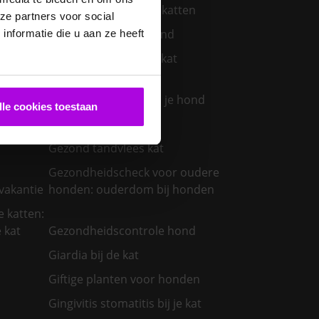
Gebitsproblemen bij katten
ze partners voor social
Gebitsproblemen hond
nformatie die u aan ze heeft
Gebitsreiniging bij je kat
oudere
Gescheurde nagel bij je hond
lle cookies toestaan
den
Gezond gewicht kat
Gezond tandvlees kat
Gezondheidscheck voor oudere
vakantie
honden: ouderdom bij honden
 katten:
 kat
Gezondheidscontrole hond
Giardia bij de kat
Giftige planten voor honden
Gingivitis stomatitis bij je kat