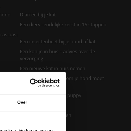
e
 hond
Diarree bij je kat
Een diervriendelijke kerst in 16 stappen
ras past
Een insectenbeet bij je hond of kat
Een konijn in huis – advies over de
verzorging
Een nieuwe kat in huis nemen
olwassen
Een zieke hond: waarom je hond moet
overgeven
Eerste nacht van een puppy
Over
ond
Epilepsie bij honden
Fysiotherapie bij katten
Gebit kat
 media te bieden en om ons