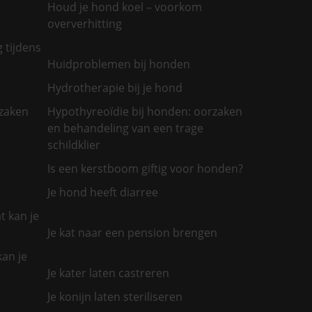
Houd je hond koel – voorkom
oververhitting
g tijdens
Huidproblemen bij honden
Hydrotherapie bij je hond
rzaken
Hypothyreoïdie bij honden: oorzaken
en behandeling van een trage
schildklier
Is een kerstboom giftig voor honden?
Je hond heeft diarree
t kan je
Je kat naar een pension brengen
kan je
Je kater laten castreren
Je konijn laten steriliseren