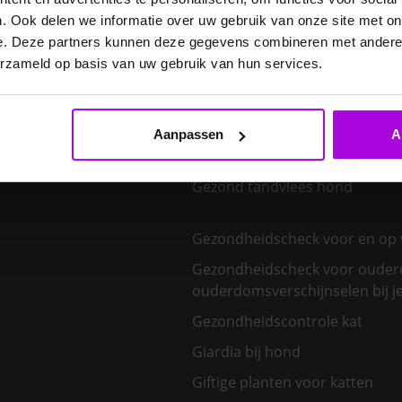
Gebit van je hond
. Ook delen we informatie over uw gebruik van onze site met on
Gebitsproblemen bij konijnen
e. Deze partners kunnen deze gegevens combineren met andere i
erzameld op basis van uw gebruik van hun services.
Gebitsreiniging bij je hond
Gedragsveranderingen bij de 
hond
Aanpassen
A
Gevaren in de herfst voor hon
Gezond tandvlees hond
Gezondheidscheck voor en op 
Gezondheidscheck voor oudere
ouderdomsverschijnselen bij je
Gezondheidscontrole kat
Giardia bij hond
Giftige planten voor katten