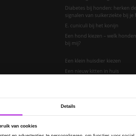
Diabetes bij honden: herken d
signalen van suikerziekte bij je
E. cuniculi bij het konijn
Een hond kiezen – welk honden
bij mij?
Een klein huisdier kiezen
Een nieuw kitten in huis
Een tand uit de bek van een v
hond
Een zoönose, wat is dat?
Details
Enostosis of groeipijn bij de h
Euthanasie bij huisdieren
bruik van cookies
Fysiotherapie voor dieren
ent en advertenties te personaliseren, om functies voor social