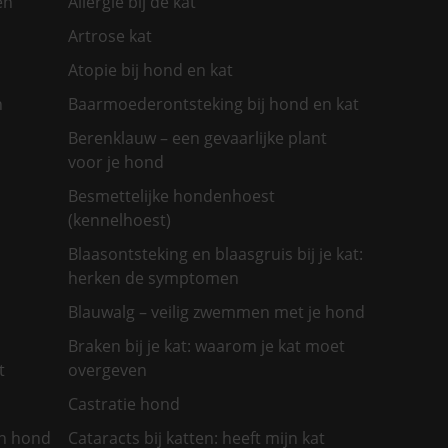
en
Allergie bij de kat
Artrose kat
Atopie bij hond en kat
n
Baarmoederontsteking bij hond en kat
Berenklauw – een gevaarlijke plant
voor je hond
Besmettelijke hondenhoest
(kennelhoest)
Blaasontsteking en blaasgruis bij je kat:
herken de symptomen
Blauwalg – veilig zwemmen met je hond
Braken bij je kat: waarom je kat moet
t
overgeven
Castratie hond
jn hond
Cataracts bij katten: heeft mijn kat