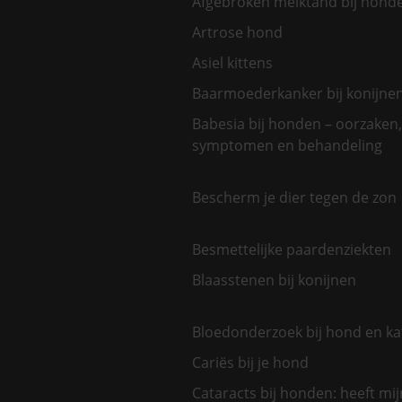
Afgebroken melktand bij hond
Artrose hond
Asiel kittens
Baarmoederkanker bij konijne
Babesia bij honden – oorzaken,
symptomen en behandeling
Bescherm je dier tegen de zon
Besmettelijke paardenziekten
Blaasstenen bij konijnen
Bloedonderzoek bij hond en ka
Cariës bij je hond
Cataracts bij honden: heeft mi