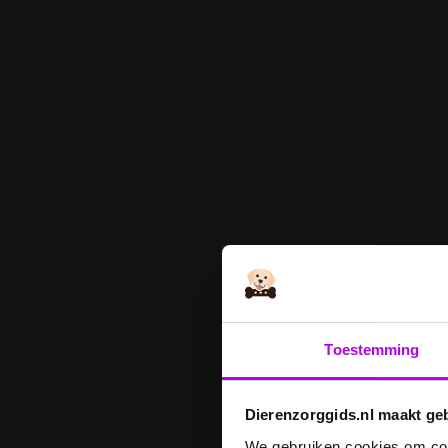
Toestemming
Dierenzorggids.nl maakt ge
We gebruiken cookies om cont