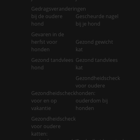
Gedragsveranderingen
bij de oudere
Gescheurde nagel
hond
bij je hond
Gevaren in de
herfst voor
Gezond gewicht
honden
kat
Gezond tandvlees
Gezond tandvlees
hond
kat
Gezondheidscheck
voor oudere
Gezondheidscheck
honden:
voor en op
ouderdom bij
vakantie
honden
Gezondheidscheck
voor oudere
katten: