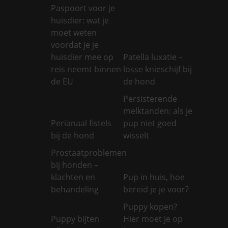
Paspoort voor je
huisdier: wat je
moet weten
voordat je je
huisdier mee op
Patella luxatie –
reis neemt binnen
losse knieschijf bij
de EU
de hond
Persisterende
melktanden: als je
Perianaal fistels
pup niet goed
bij de hond
wisselt
Prostaatproblemen
bij honden –
klachten en
Pup in huis, hoe
behandeling
bereid je je voor?
Puppy kopen?
Puppy bijten
Hier moet je op