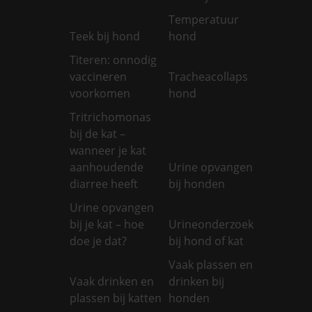
Temperatuur
Teek bij hond
hond
Titeren: onnodig
vaccineren
Tracheacollaps
voorkomen
hond
Tritrichomonas
bij de kat –
wanneer je kat
aanhoudende
Urine opvangen
diarree heeft
bij honden
Urine opvangen
bij je kat – hoe
Urineonderzoek
doe je dat?
bij hond of kat
Vaak plassen en
Vaak drinken en
drinken bij
plassen bij katten
honden