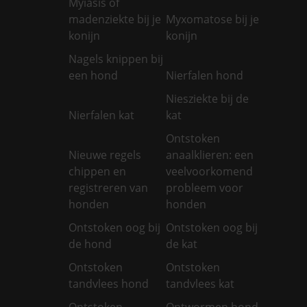
Myiasis of
madenziekte bij je
Myxomatose bij je
konijn
konijn
Nagels knippen bij
een hond
Nierfalen hond
Niesziekte bij de
Nierfalen kat
kat
Ontstoken
Nieuwe regels
anaalklieren: een
chippen en
veelvoorkomend
registreren van
probleem voor
honden
honden
Ontstoken oog bij
Ontstoken oog bij
de hond
de kat
Ontstoken
Ontstoken
tandvlees hond
tandvlees kat
Ontstoken
Ontwormen hond