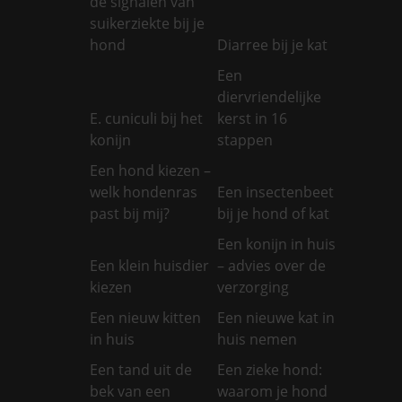
de signalen van
suikerziekte bij je
hond
Diarree bij je kat
Een
diervriendelijke
E. cuniculi bij het
kerst in 16
konijn
stappen
Een hond kiezen –
welk hondenras
Een insectenbeet
past bij mij?
bij je hond of kat
Een konijn in huis
Een klein huisdier
– advies over de
kiezen
verzorging
Een nieuw kitten
Een nieuwe kat in
in huis
huis nemen
Een tand uit de
Een zieke hond:
bek van een
waarom je hond