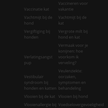
Vaccineren voor
Vaccinatie kat
vakantie
Vachtmijt bij de
Vachtmijt bij de
hond
kat
Vergiftiging bij
Vergrote milt bij
honden
hond en kat
Vermaak voor je
konijnen: hoe
Verlatingsangst
voorkom ik
pup
verveling?
Veulenziekte:
Vestibulair
oorzaken,
syndroom bij
symptomen en
honden en katten
behandeling
Vlooien bij de kat
Vlooien bij hond
Vlooienallergie bij
Voedselovergevoeligheid