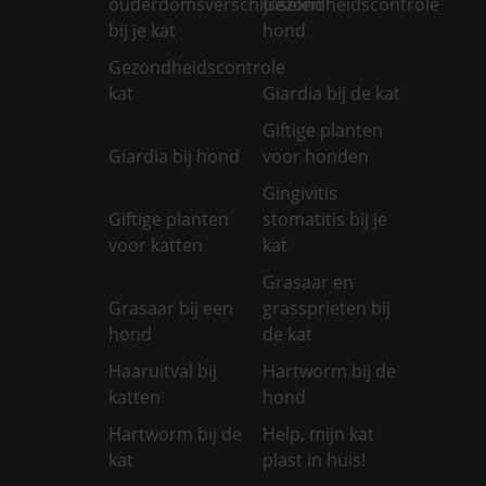
ouderdomsverschijnselen
Gezondheidscontrole
bij je kat
hond
Gezondheidscontrole
kat
Giardia bij de kat
Giftige planten
Giardia bij hond
voor honden
Gingivitis
Giftige planten
stomatitis bij je
voor katten
kat
Grasaar en
Grasaar bij een
grassprieten bij
hond
de kat
Haaruitval bij
Hartworm bij de
katten
hond
Hartworm bij de
Help, mijn kat
kat
plast in huis!