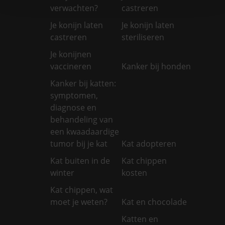
verwachten?
castreren
Je konijn laten
Je konijn laten
castreren
steriliseren
Je konijnen
vaccineren
Kanker bij honden
Kanker bij katten:
symptomen,
diagnose en
behandeling van
een kwaadaardige
tumor bij je kat
Kat adopteren
Kat buiten in de
Kat chippen
winter
kosten
Kat chippen, wat
moet je weten?
Kat en chocolade
Katten en