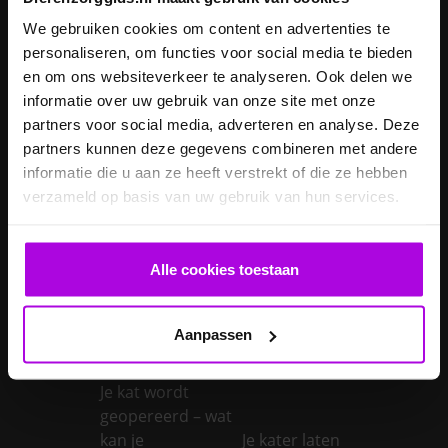
oorzaken en
bij honden:
We gebruiken cookies om content en advertenties te
behandeling van
oorzaken en
personaliseren, om functies voor social media te bieden
een te snel
behandeling van
en om ons websiteverkeer te analyseren. Ook delen we
werkende
een trage
informatie over uw gebruik van onze site met onze
schildklier
schildklier
partners voor social media, adverteren en analyse. Deze
Is een kerstboom
partners kunnen deze gegevens combineren met andere
giftig voor
informatie die u aan ze heeft verstrekt of die ze hebben
Inentingen hond
honden?
verzameld op basis van uw gebruik van hun services.
Je hond heeft
Je cavia verzorgen
diarree
Alle cookies toestaan
Je hond wordt
geopereerd – wat
kan je
Je kat naar een
Aanpassen
verwachten?
pension brengen
Je kat wordt
geopereerd – wat
kan je
Je kater laten