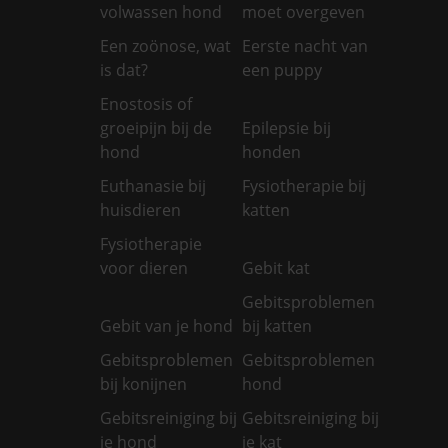
volwassen hond
moet overgeven
Een zoönose, wat
Eerste nacht van
is dat?
een puppy
Enostosis of
groeipijn bij de
Epilepsie bij
hond
honden
Euthanasie bij
Fysiotherapie bij
huisdieren
katten
Fysiotherapie
voor dieren
Gebit kat
Gebitsproblemen
Gebit van je hond
bij katten
Gebitsproblemen
Gebitsproblemen
bij konijnen
hond
Gebitsreiniging bij
Gebitsreiniging bij
je hond
je kat