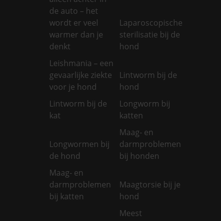
de auto – het
wordt er veel
Laparoscopische
warmer dan je
sterilisatie bij de
denkt
hond
Leishmania – een
gevaarlijke ziekte
Lintworm bij de
voor je hond
hond
Lintworm bij de
Longworm bij
kat
katten
Maag- en
Longwormen bij
darmproblemen
de hond
bij honden
Maag- en
darmproblemen
Maagtorsie bij je
bij katten
hond
Meest