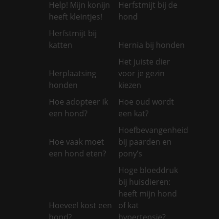
Help! Mijn konijn
Herfstmijt bij de
heeft kleintjes!
hond
Herfstmijt bij
katten
Hernia bij honden
Het juiste dier
Herplaatsing
voor je gezin
honden
kiezen
Hoe adopteer ik
Hoe oud wordt
een hond?
een kat?
Hoefbevangenheid
Hoe vaak moet
bij paarden en
een hond eten?
pony’s
Hoge bloeddruk
bij huisdieren:
heeft mijn hond
Hoeveel kost een
of kat
hond?
hypertensie?