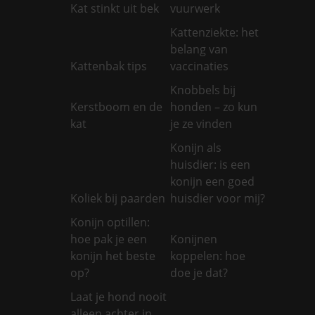
Kat stinkt uit bek
vuurwerk
Kattenziekte: het
belang van
Kattenbak tips
vaccinaties
Knobbels bij
Kerstboom en de
honden – zo kun
kat
je ze vinden
Konijn als
huisdier: is een
konijn een goed
Koliek bij paarden
huisdier voor mij?
Konijn optillen:
hoe pak je een
Konijnen
konijn het beste
koppelen: hoe
op?
doe je dat?
Laat je hond nooit
alleen achter in