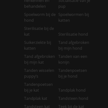
herkennen en
Socialisatie van je
behandelen
pup
Spoelworm bij de
Spoelwormen bij
hond
katten
Sterilisatie bij de
kat
Sterilisatie hond
Suikerziekte bij
Tand afgebroken
katten
bij mijn hond
Tand afgebroken
Tanden van een
bij mijn kat
konijn
Tanden wisselen
Tandenpoetsen
puppy’s
bij je hond
Tandenpoetsen
bij je kat
Tandplak hond
Tandplak kat
Tandsteen hond
Tandsteen kat
Teek bij de kat