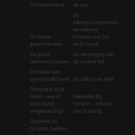
Crematie hond
de reu
De
eikenprocessierups:
vervelende
De beste
irritatie voor jou
gezinshonden
en je hond!
De juiste
De verzorging van
dierenarts kiezen
de oudere kat
De ziekte van
Lyme bij de hond
De ziekte van Weil
Dementie bij je
hond – wordt
Demodex bij
jouw hond
honden – infectie
vergeetachtig?
met huidmijt
Diabetes bij
honden: herken