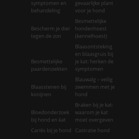
symptomen en
gevaarlijke plant
behandeling
voor je hond
Besmettelijke
Bescherm je dier
hondenhoest
tegen de zon
(kennelhoest)
Blaasontsteking
en blaasgruis bij
Besmettelijke
je kat: herken de
paardenziekten
symptomen
Blauwalg – veilig
Blaasstenen bij
zwemmen met je
konijnen
hond
Braken bij je kat:
Bloedonderzoek
waarom je kat
bij hond en kat
moet overgeven
Cariës bij je hond
Castratie hond