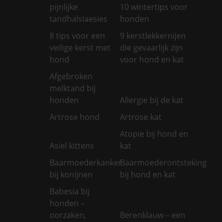
pijnlijke
10 wintertips voor
tandhalslaesies
honden
8 tips voor een
9 kerstlekkernijen
veilige kerst met
die gevaarlijk zijn
hond
voor hond en kat
Afgebroken
melktand bij
honden
Allergie bij de kat
Artrose hond
Artrose kat
Atopie bij hond en
Asiel kittens
kat
Baarmoederkanker
Baarmoederontsteking
bij konijnen
bij hond en kat
Babesia bij
honden –
oorzaken,
Berenklauw – een