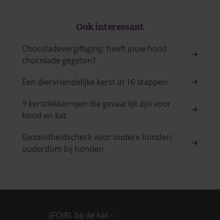
Ook interessant
Chocoladevergiftiging: heeft jouw hond
chocolade gegeten?
Een diervriendelijke kerst in 16 stappen
9 kerstlekkernijen die gevaarlijk zijn voor
hond en kat
Gezondheidscheck voor oudere honden:
ouderdom bij honden
(FO)RL bij de kat –