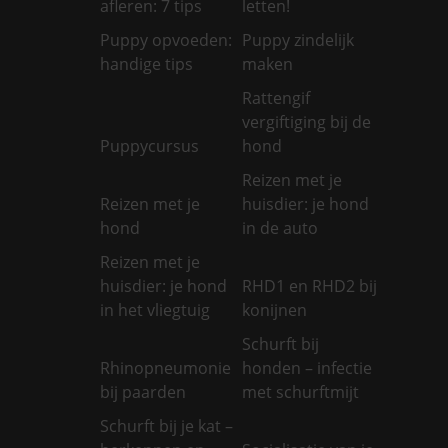
afleren: 7 tips
letten!
Puppy opvoeden:
Puppy zindelijk
handige tips
maken
Rattengif
vergiftiging bij de
Puppycursus
hond
Reizen met je
Reizen met je
huisdier: je hond
hond
in de auto
Reizen met je
huisdier: je hond
RHD1 en RHD2 bij
in het vliegtuig
konijnen
Schurft bij
Rhinopneumonie
honden – infectie
bij paarden
met schurftmijt
Schurft bij je kat –