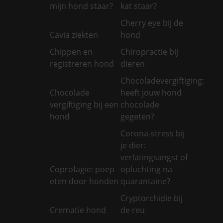
mijn hond staar?
kat staar?
Cherry eye bij de
Cavia ziekten
hond
Chippen en
Chiropractie bij
registreren hond
dieren
Chocoladevergiftiging:
Chocolade
heeft jouw hond
vergiftiging bij een
chocolade
hond
gegeten?
Corona-stress bij
je dier:
verlatingsangst of
Coprofagie: poep
opluchting na
eten door honden
quarantaine?
Cryptorchidie bij
Crematie hond
de reu