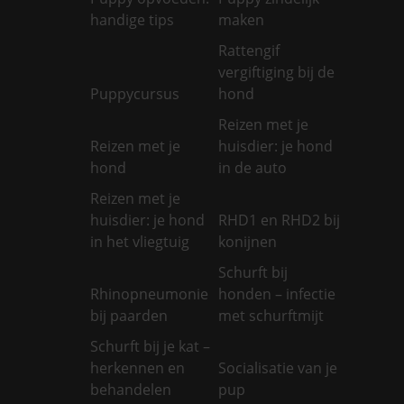
handige tips
maken
Rattengif
vergiftiging bij de
Puppycursus
hond
Reizen met je
Reizen met je
huisdier: je hond
hond
in de auto
Reizen met je
huisdier: je hond
RHD1 en RHD2 bij
in het vliegtuig
konijnen
Schurft bij
Rhinopneumonie
honden – infectie
bij paarden
met schurftmijt
Schurft bij je kat –
herkennen en
Socialisatie van je
behandelen
pup