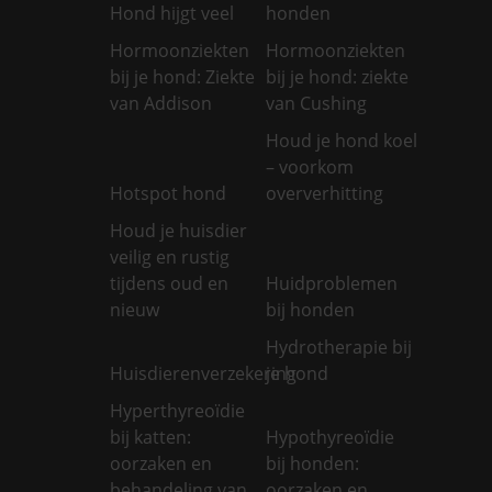
Hond hijgt veel
honden
Hormoonziekten
Hormoonziekten
bij je hond: Ziekte
bij je hond: ziekte
van Addison
van Cushing
Houd je hond koel
– voorkom
Hotspot hond
oververhitting
Houd je huisdier
veilig en rustig
tijdens oud en
Huidproblemen
nieuw
bij honden
Hydrotherapie bij
Huisdierenverzekering
je hond
Hyperthyreoïdie
bij katten:
Hypothyreoïdie
oorzaken en
bij honden:
behandeling van
oorzaken en