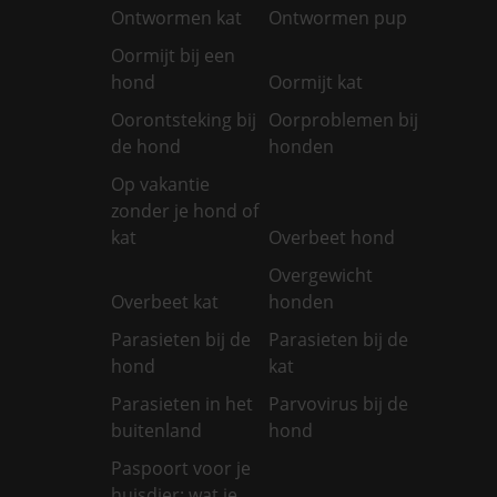
Ontwormen kat
Ontwormen pup
Oormijt bij een
hond
Oormijt kat
Oorontsteking bij
Oorproblemen bij
de hond
honden
Op vakantie
zonder je hond of
kat
Overbeet hond
Overgewicht
Overbeet kat
honden
Parasieten bij de
Parasieten bij de
hond
kat
Parasieten in het
Parvovirus bij de
buitenland
hond
Paspoort voor je
huisdier: wat je