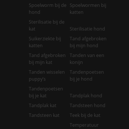
Spoelworm bij de
Spoelwormen bij
hond
katten
Sterilisatie bij de
kat
Sterilisatie hond
Suikerziekte bij
Tand afgebroken
katten
bij mijn hond
Tand afgebroken
Tanden van een
bij mijn kat
konijn
Tanden wisselen
Tandenpoetsen
puppy’s
bij je hond
Tandenpoetsen
bij je kat
Tandplak hond
Tandplak kat
Tandsteen hond
Tandsteen kat
Teek bij de kat
Temperatuur