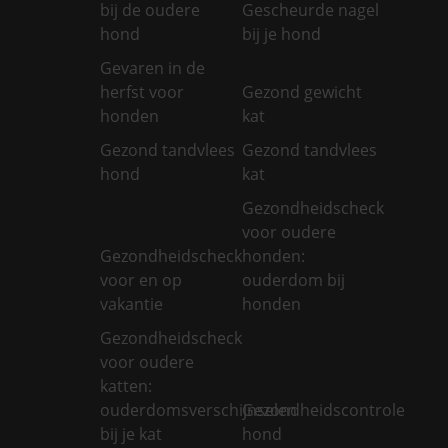
bij de oudere
Gescheurde nagel
hond
bij je hond
Gevaren in de
herfst voor
Gezond gewicht
honden
kat
Gezond tandvlees
Gezond tandvlees
hond
kat
Gezondheidscheck
voor oudere
Gezondheidscheck
honden:
voor en op
ouderdom bij
vakantie
honden
Gezondheidscheck
voor oudere
katten:
ouderdomsverschijnselen
Gezondheidscontrole
bij je kat
hond