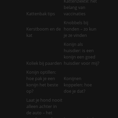
Kattenziekte: het
belang van
Kattenbak tips
vaccinaties
Knobbels bij
Kerstboom en de
honden – zo kun
kat
je ze vinden
Konijn als
huisdier: is een
konijn een goed
Koliek bij paarden
huisdier voor mij?
Konijn optillen:
hoe pak je een
Konijnen
konijn het beste
koppelen: hoe
op?
doe je dat?
Laat je hond nooit
alleen achter in
de auto – het