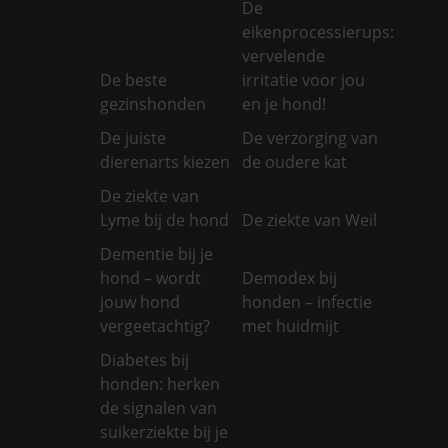
De
eikenprocessierups:
vervelende
De beste
irritatie voor jou
gezinshonden
en je hond!
De juiste
De verzorging van
dierenarts kiezen
de oudere kat
De ziekte van
Lyme bij de hond
De ziekte van Weil
Dementie bij je
hond – wordt
Demodex bij
jouw hond
honden – infectie
vergeetachtig?
met huidmijt
Diabetes bij
honden: herken
de signalen van
suikerziekte bij je