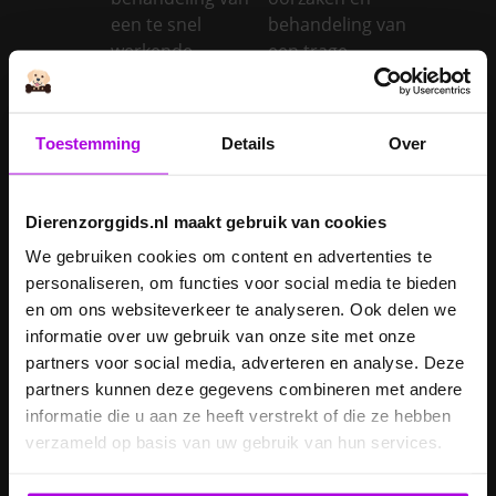
een te snel
behandeling van
werkende
een trage
schildklier
schildklier
Is een kerstboom
giftig voor
Toestemming
Details
Over
Inentingen hond
honden?
Je hond heeft
Dierenzorggids.nl maakt gebruik van cookies
Je cavia verzorgen
diarree
We gebruiken cookies om content en advertenties te
Je hond wordt
personaliseren, om functies voor social media te bieden
geopereerd – wat
en om ons websiteverkeer te analyseren. Ook delen we
kan je
Je kat naar een
informatie over uw gebruik van onze site met onze
verwachten?
pension brengen
partners voor social media, adverteren en analyse. Deze
Je kat wordt
partners kunnen deze gegevens combineren met andere
geopereerd – wat
informatie die u aan ze heeft verstrekt of die ze hebben
kan je
Je kater laten
verzameld op basis van uw gebruik van hun services.
verwachten?
castreren