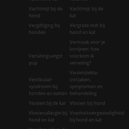
Vachtmijt bij de
Vachtmijt bij de
hond
kat
Vergiftiging bij
Vergrote milt bij
honden
hond en kat
Vermaak voor je
konijnen: hoe
Verlatingsangst
voorkom ik
pup
verveling?
Veulenziekte:
Vestibulair
oorzaken,
syndroom bij
symptomen en
honden en katten
behandeling
Vlooien bij de kat
Vlooien bij hond
Vlooienallergie bij
Voedselovergevoeligheid
hond en kat
bij hond en kat