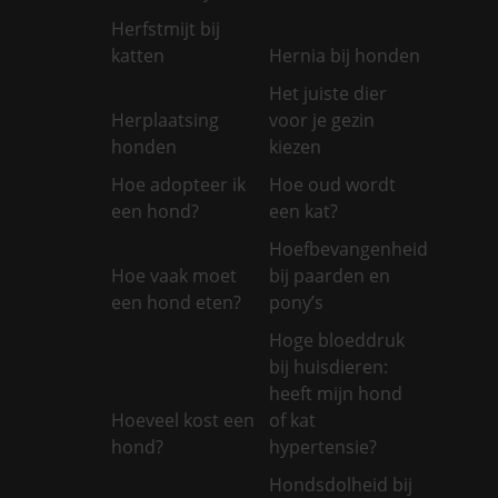
Herfstmijt bij
katten
Hernia bij honden
Het juiste dier
Herplaatsing
voor je gezin
honden
kiezen
Hoe adopteer ik
Hoe oud wordt
een hond?
een kat?
Hoefbevangenheid
Hoe vaak moet
bij paarden en
een hond eten?
pony’s
Hoge bloeddruk
bij huisdieren:
heeft mijn hond
Hoeveel kost een
of kat
hond?
hypertensie?
Hondsdolheid bij