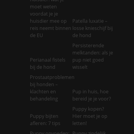
moet weten
voordat je je
huisdier mee op
Patella luxatie –
reis neemt binnen
losse knieschijf bij
de EU
de hond
Persisterende
melktanden: als je
Perianaal fistels
pup niet goed
bij de hond
wisselt
Prostaatproblemen
bij honden –
klachten en
Pup in huis, hoe
behandeling
bereid je je voor?
Puppy kopen?
Puppy bijten
Hier moet je op
afleren: 7 tips
letten!
Puppy opvoeden:
Puppy zindelijk