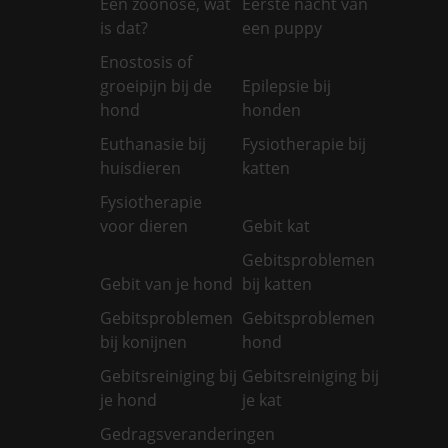
Een zoönose, wat
Eerste nacht van
is dat?
een puppy
Enostosis of
groeipijn bij de
Epilepsie bij
hond
honden
Euthanasie bij
Fysiotherapie bij
huisdieren
katten
Fysiotherapie
voor dieren
Gebit kat
Gebitsproblemen
Gebit van je hond
bij katten
Gebitsproblemen
Gebitsproblemen
bij konijnen
hond
Gebitsreiniging bij
Gebitsreiniging bij
je hond
je kat
Gedragsveranderingen