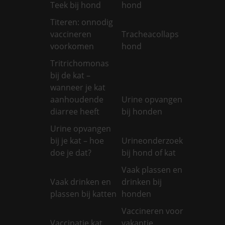
Teek bij hond
hond
Titeren: onnodig
vaccineren
Tracheacollaps
voorkomen
hond
Tritrichomonas
bij de kat –
wanneer je kat
aanhoudende
Urine opvangen
diarree heeft
bij honden
Urine opvangen
bij je kat – hoe
Urineonderzoek
doe je dat?
bij hond of kat
Vaak plassen en
Vaak drinken en
drinken bij
plassen bij katten
honden
Vaccineren voor
Vaccinatie kat
vakantie