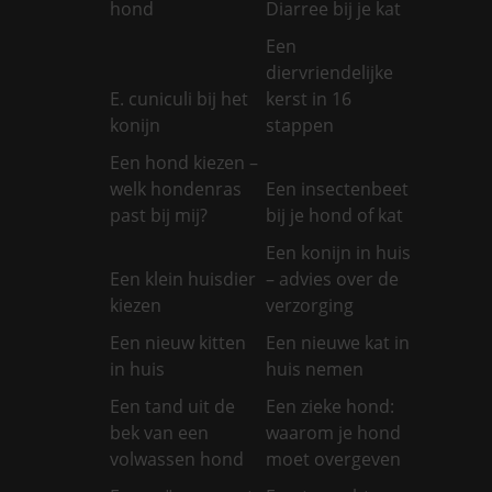
hond
Diarree bij je kat
Een
diervriendelijke
E. cuniculi bij het
kerst in 16
konijn
stappen
Een hond kiezen –
welk hondenras
Een insectenbeet
past bij mij?
bij je hond of kat
Een konijn in huis
Een klein huisdier
– advies over de
kiezen
verzorging
Een nieuw kitten
Een nieuwe kat in
in huis
huis nemen
Een tand uit de
Een zieke hond:
bek van een
waarom je hond
volwassen hond
moet overgeven