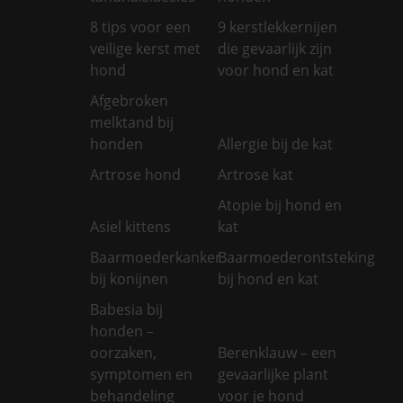
8 tips voor een
9 kerstlekkernijen
veilige kerst met
die gevaarlijk zijn
hond
voor hond en kat
Afgebroken
melktand bij
honden
Allergie bij de kat
Artrose hond
Artrose kat
Atopie bij hond en
Asiel kittens
kat
Baarmoederkanker
Baarmoederontsteking
bij konijnen
bij hond en kat
Babesia bij
honden –
oorzaken,
Berenklauw – een
symptomen en
gevaarlijke plant
behandeling
voor je hond