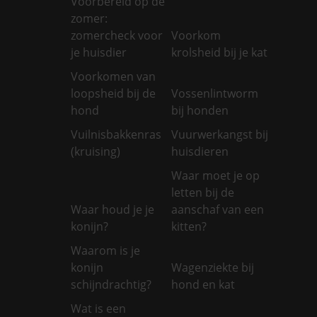
Voorbereid op de
zomer:
zomercheck voor
Voorkom
je huisdier
krolsheid bij je kat
Voorkomen van
loopsheid bij de
Vossenlintworm
hond
bij honden
Vuilnisbakkenras
Vuurwerkangst bij
(kruising)
huisdieren
Waar moet je op
letten bij de
Waar houd je je
aanschaf van een
konijn?
kitten?
Waarom is je
konijn
Wagenziekte bij
schijndrachtig?
hond en kat
Wat is een