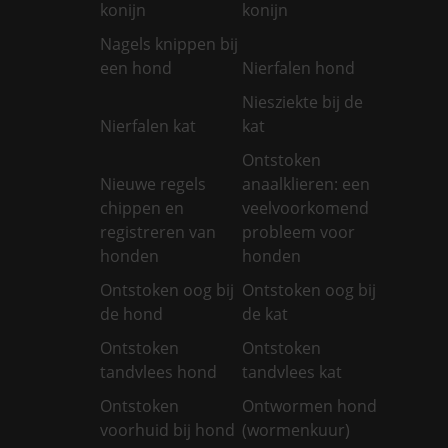
konijn
konijn
Nagels knippen bij
een hond
Nierfalen hond
Niesziekte bij de
Nierfalen kat
kat
Ontstoken
Nieuwe regels
anaalklieren: een
chippen en
veelvoorkomend
registreren van
probleem voor
honden
honden
Ontstoken oog bij
Ontstoken oog bij
de hond
de kat
Ontstoken
Ontstoken
tandvlees hond
tandvlees kat
Ontstoken
Ontwormen hond
voorhuid bij hond
(wormenkuur)