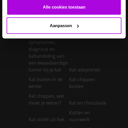
Je konijn laten
Je konijn laten
Alle cookies toestaan
castreren
steriliseren
Je konijnen
vaccineren
Kanker bij honden
Aanpassen
Kanker bij katten:
symptomen,
diagnose en
behandeling van
een kwaadaardige
tumor bij je kat
Kat adopteren
Kat buiten in de
Kat chippen
winter
kosten
Kat chippen, wat
moet je weten?
Kat en chocolade
Katten en
Kat stinkt uit bek
vuurwerk