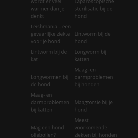
wordt er veel
Laparoscopische
warmer dan je
sterilisatie bij de
denkt
hond
Leishmania – een
gevaarlijke ziekte
Lintworm bij de
voor je hond
hond
Lintworm bij de
Longworm bij
kat
katten
Maag- en
Longwormen bij
darmproblemen
de hond
bij honden
Maag- en
darmproblemen
Maagtorsie bij je
bij katten
hond
Meest
Mag een hond
voorkomende
oliebollen?
ziekten bij honden