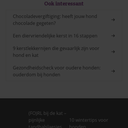
Ook interessant
Chocoladevergiftiging: heeft jouw hond
chocolade gegeten?
Een diervriendelijke kerst in 16 stappen
9 kerstlekkernijen die gevaarlijk zijn voor
hond en kat
Gezondheidscheck voor oudere honden:
ouderdom bij honden
(FO)RL bij de kat –
pijnlijke
10 wintertips voor
tandhalslaesies
honden