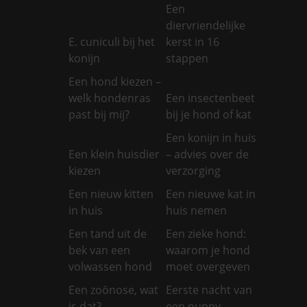
Een
diervriendelijke
E. cuniculi bij het
kerst in 16
konijn
stappen
Een hond kiezen –
welk hondenras
Een insectenbeet
past bij mij?
bij je hond of kat
Een konijn in huis
Een klein huisdier
– advies over de
kiezen
verzorging
Een nieuw kitten
Een nieuwe kat in
in huis
huis nemen
Een tand uit de
Een zieke hond:
bek van een
waarom je hond
volwassen hond
moet overgeven
Een zoönose, wat
Eerste nacht van
is dat?
een puppy