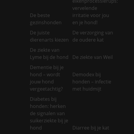
eikenprocessierups:
vervelende
De beste
irritatie voor jou
gezinshonden
en je hond!
De juiste
De verzorging van
dierenarts kiezen
de oudere kat
De ziekte van
Lyme bij de hond
De ziekte van Weil
Dementie bij je
hond – wordt
Demodex bij
jouw hond
honden – infectie
vergeetachtig?
met huidmijt
Diabetes bij
honden: herken
de signalen van
suikerziekte bij je
hond
Diarree bij je kat