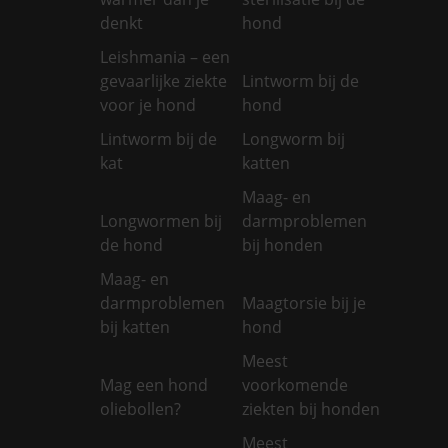
denkt
hond
Leishmania – een
gevaarlijke ziekte
Lintworm bij de
voor je hond
hond
Lintworm bij de
Longworm bij
kat
katten
Maag- en
Longwormen bij
darmproblemen
de hond
bij honden
Maag- en
darmproblemen
Maagtorsie bij je
bij katten
hond
Meest
Mag een hond
voorkomende
oliebollen?
ziekten bij honden
Meest