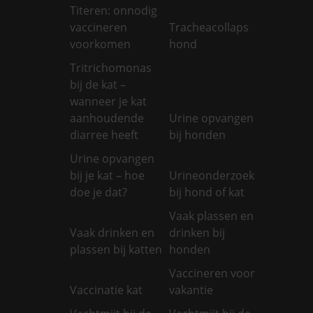
Titeren: onnodig
vaccineren
Tracheacollaps
voorkomen
hond
Tritrichomonas
bij de kat –
wanneer je kat
aanhoudende
Urine opvangen
diarree heeft
bij honden
Urine opvangen
bij je kat – hoe
Urineonderzoek
doe je dat?
bij hond of kat
Vaak plassen en
Vaak drinken en
drinken bij
plassen bij katten
honden
Vaccineren voor
Vaccinatie kat
vakantie