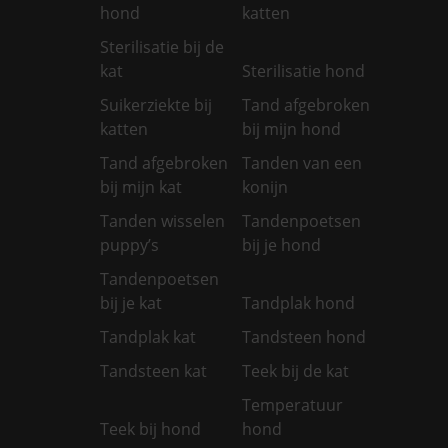
hond
katten
Sterilisatie bij de
kat
Sterilisatie hond
Suikerziekte bij
Tand afgebroken
katten
bij mijn hond
Tand afgebroken
Tanden van een
bij mijn kat
konijn
Tanden wisselen
Tandenpoetsen
puppy’s
bij je hond
Tandenpoetsen
bij je kat
Tandplak hond
Tandplak kat
Tandsteen hond
Tandsteen kat
Teek bij de kat
Temperatuur
Teek bij hond
hond