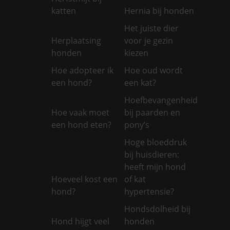
katten
Hernia bij honden
Het juiste dier
Herplaatsing
voor je gezin
honden
kiezen
Hoe adopteer ik
Hoe oud wordt
een hond?
een kat?
Hoefbevangenheid
Hoe vaak moet
bij paarden en
een hond eten?
pony’s
Hoge bloeddruk
bij huisdieren:
heeft mijn hond
Hoeveel kost een
of kat
hond?
hypertensie?
Hondsdolheid bij
Hond hijgt veel
honden