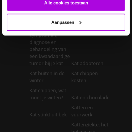
castreren
steriliseren
Alle cookies toestaan
Je konijnen
vaccineren
Kanker bij honden
Aanpassen
Kanker bij katten:
symptomen,
diagnose en
behandeling van
een kwaadaardige
tumor bij je kat
Kat adopteren
Kat buiten in de
Kat chippen
winter
kosten
Kat chippen, wat
moet je weten?
Kat en chocolade
Katten en
Kat stinkt uit bek
vuurwerk
Kattenziekte: het
belang van