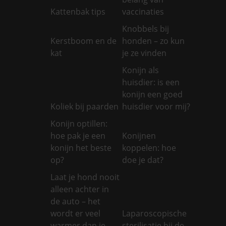
Kattenbak tips
vaccinaties
Knobbels bij
Kerstboom en de
honden – zo kun
kat
je ze vinden
Konijn als
huisdier: is een
konijn een goed
Koliek bij paarden
huisdier voor mij?
Konijn optillen:
hoe pak je een
Konijnen
konijn het beste
koppelen: hoe
op?
doe je dat?
Laat je hond nooit
alleen achter in
de auto – het
wordt er veel
Laparoscopische
warmer dan je
sterilisatie bij de