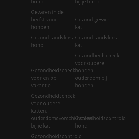
hond
bij je hond
Gevaren in de
herfst voor
Gezond gewicht
honden
kat
Gezond tandvlees
Gezond tandvlees
hond
kat
Gezondheidscheck
voor oudere
Gezondheidscheck
honden:
voor en op
ouderdom bij
vakantie
honden
Gezondheidscheck
voor oudere
katten:
ouderdomsverschijnselen
Gezondheidscontrole
bij je kat
hond
Gezondheidscontrole