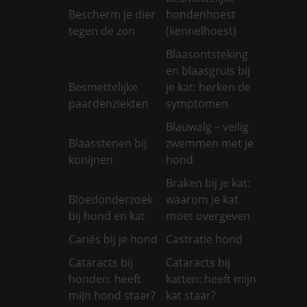
Bescherm je dier
hondenhoest
tegen de zon
(kennelhoest)
Blaasontsteking
en blaasgruis bij
Besmettelijke
je kat: herken de
paardenziekten
symptomen
Blauwalg – veilig
Blaasstenen bij
zwemmen met je
konijnen
hond
Braken bij je kat:
Bloedonderzoek
waarom je kat
bij hond en kat
moet overgeven
Cariës bij je hond
Castratie hond
Cataracts bij
Cataracts bij
honden: heeft
katten: heeft mijn
mijn hond staar?
kat staar?