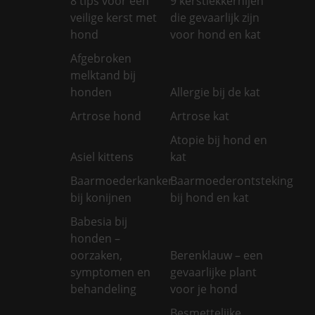
8 tips voor een
9 kerstlekkernijen
veilige kerst met
die gevaarlijk zijn
hond
voor hond en kat
Afgebroken
melktand bij
honden
Allergie bij de kat
Artrose hond
Artrose kat
Atopie bij hond en
Asiel kittens
kat
Baarmoederkanker
Baarmoederontsteking
bij konijnen
bij hond en kat
Babesia bij
honden –
oorzaken,
Berenklauw – een
symptomen en
gevaarlijke plant
behandeling
voor je hond
Besmettelijke