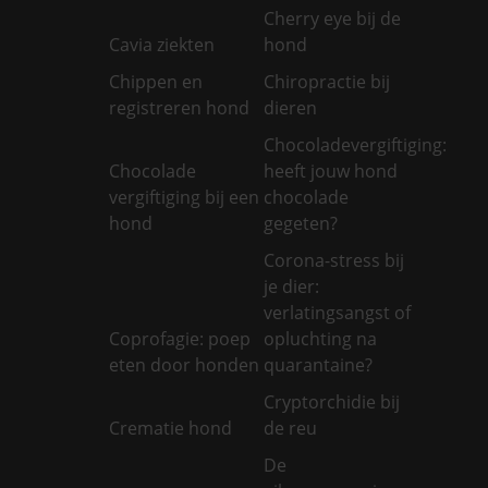
Cherry eye bij de
Cavia ziekten
hond
Chippen en
Chiropractie bij
registreren hond
dieren
Chocoladevergiftiging:
Chocolade
heeft jouw hond
vergiftiging bij een
chocolade
hond
gegeten?
Corona-stress bij
je dier:
verlatingsangst of
Coprofagie: poep
opluchting na
eten door honden
quarantaine?
Cryptorchidie bij
Crematie hond
de reu
De