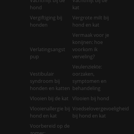
Vachtmijt bij de
Vachtmijt bij de
hond
kat
Vergiftiging bij
Vergrote milt bij
honden
hond en kat
Vermaak voor je
konijnen: hoe
Verlatingsangst
voorkom ik
pup
verveling?
Veulenziekte:
Vestibulair
oorzaken,
syndroom bij
symptomen en
honden en katten
behandeling
Vlooien bij de kat
Vlooien bij hond
Vlooienallergie bij
Voedselovergevoeligheid
hond en kat
bij hond en kat
Voorbereid op de
zomer: