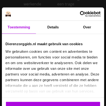
werkende
een trage
schildklier
schildklier
Is een kerstboom
giftig voor
Toestemming
Details
Over
Inentingen hond
honden?
Je hond heeft
Je cavia verzorgen
diarree
Dierenzorggids.nl maakt gebruik van cookies
Je hond wordt
We gebruiken cookies om content en advertenties te
geopereerd – wat
personaliseren, om functies voor social media te bieden
kan je
Je kat naar een
en om ons websiteverkeer te analyseren. Ook delen we
verwachten?
pension brengen
informatie over uw gebruik van onze site met onze
partners voor social media, adverteren en analyse. Deze
Je kat wordt
partners kunnen deze gegevens combineren met andere
geopereerd – wat
informatie die u aan ze heeft verstrekt of die ze hebben
kan je
Je kater laten
verzameld op basis van uw gebruik van hun services.
verwachten?
castreren
Je konijn laten
Je konijn laten