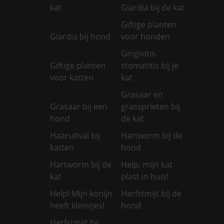
kat
Giardia bij de kat
Giftige planten
Giardia bij hond
voor honden
Gingivitis
Giftige planten
stomatitis bij je
voor katten
kat
Grasaar en
Grasaar bij een
grassprieten bij
hond
de kat
Haaruitval bij
Hartworm bij de
katten
hond
Hartworm bij de
Help, mijn kat
kat
plast in huis!
Help! Mijn konijn
Herfstmijt bij de
heeft kleintjes!
hond
Herfstmijt bij