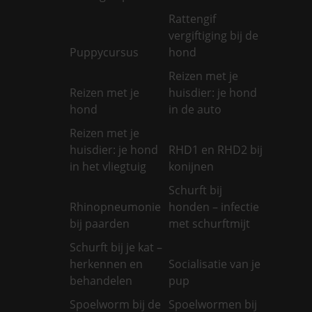
Rattengif
vergiftiging bij de
Puppycursus
hond
Reizen met je
Reizen met je
huisdier: je hond
hond
in de auto
Reizen met je
huisdier: je hond
RHD1 en RHD2 bij
in het vliegtuig
konijnen
Schurft bij
Rhinopneumonie
honden – infectie
bij paarden
met schurftmijt
Schurft bij je kat –
herkennen en
Socialisatie van je
behandelen
pup
Spoelworm bij de
Spoelwormen bij