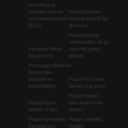
voordat je je
huisdier mee op
Patella luxatie –
reis neemt binnen
losse knieschijf bij
de EU
de hond
Persisterende
melktanden: als je
Perianaal fistels
pup niet goed
bij de hond
wisselt
Prostaatproblemen
bij honden –
klachten en
Pup in huis, hoe
behandeling
bereid je je voor?
Puppy kopen?
Puppy bijten
Hier moet je op
afleren: 7 tips
letten!
Puppy opvoeden:
Puppy zindelijk
handige tips
maken