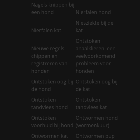
Nagels knippen bij
een hond
Nierfalen hond
Niesziekte bij de
Nierfalen kat
kat
Ontstoken
Nieuwe regels
anaalklieren: een
chippen en
veelvoorkomend
registreren van
probleem voor
honden
honden
Ontstoken oog bij
Ontstoken oog bij
de hond
de kat
Ontstoken
Ontstoken
tandvlees hond
tandvlees kat
Ontstoken
Ontwormen hond
voorhuid bij hond
(wormenkuur)
Ontwormen kat
Ontwormen pup