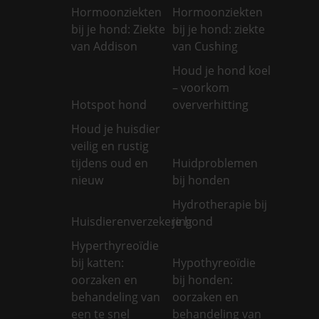
Hormoonziekten
Hormoonziekten
bij je hond: Ziekte
bij je hond: ziekte
van Addison
van Cushing
Houd je hond koel
– voorkom
Hotspot hond
oververhitting
Houd je huisdier
veilig en rustig
tijdens oud en
Huidproblemen
nieuw
bij honden
Hydrotherapie bij
Huisdierenverzekering
je hond
Hyperthyreoïdie
bij katten:
Hypothyreoïdie
oorzaken en
bij honden:
behandeling van
oorzaken en
een te snel
behandeling van