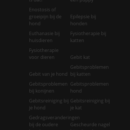
Enostosis of
groeipijn bij de
Epilepsie bij
hond
honden
Euthanasie bij
Fysiotherapie bij
huisdieren
katten
Fysiotherapie
voor dieren
Gebit kat
Gebitsproblemen
Gebit van je hond
bij katten
Gebitsproblemen
Gebitsproblemen
bij konijnen
hond
Gebitsreiniging bij
Gebitsreiniging bij
je hond
je kat
Gedragsveranderingen
bij de oudere
Gescheurde nagel