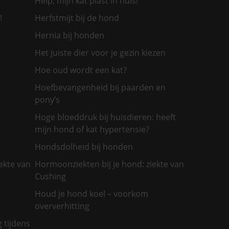
Help, mijn kat plast in huis!
!
Herfstmijt bij de hond
Hernia bij honden
Het juiste dier voor je gezin kiezen
Hoe oud wordt een kat?
Hoefbevangenheid bij paarden en
pony’s
Hoge bloeddruk bij huisdieren: heeft
mijn hond of kat hypertensie?
Hondsdolheid bij honden
ekte van
Hormoonziekten bij je hond: ziekte van
Cushing
Houd je hond koel – voorkom
oververhitting
g tijdens