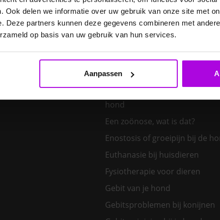
E. cuniculi bij het konijn
. Ook delen we informatie over uw gebruik van onze site met on
Een hond kiezen – welk honden
e. Deze partners kunnen deze gegevens combineren met andere i
bij mij?
erzameld op basis van uw gebruik van hun services.
Een klein huisdier kiezen
Aanpassen
A
Een nieuw kitten in huis
Een tand uit de bek van een v
hond
Een zoönose, wat is dat?
Enostosis of groeipijn bij de h
Euthanasie bij huisdieren
Fysiotherapie voor dieren
Gebit van je hond
Gebitsproblemen bij konijnen