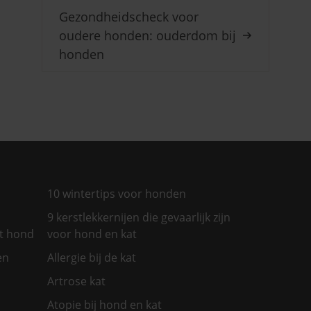
Gezondheidscheck voor
oudere honden: ouderdom bij
honden
10 wintertips voor honden
9 kerstlekkernijen die gevaarlijk zijn
et hond
voor hond en kat
en
Allergie bij de kat
Artrose kat
Atopie bij hond en kat