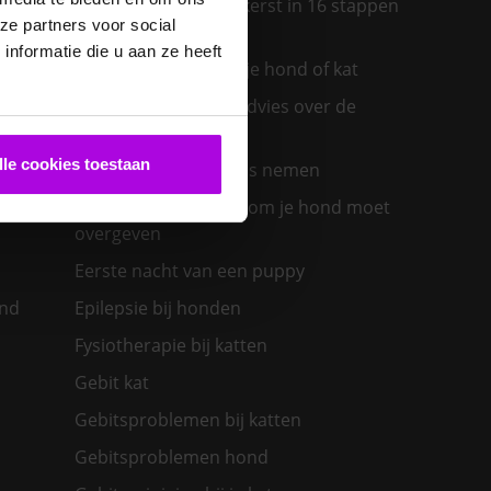
Een diervriendelijke kerst in 16 stappen
ze partners voor social
ras past
nformatie die u aan ze heeft
Een insectenbeet bij je hond of kat
Een konijn in huis – advies over de
verzorging
lle cookies toestaan
Een nieuwe kat in huis nemen
olwassen
Een zieke hond: waarom je hond moet
overgeven
Eerste nacht van een puppy
ond
Epilepsie bij honden
Fysiotherapie bij katten
Gebit kat
Gebitsproblemen bij katten
Gebitsproblemen hond