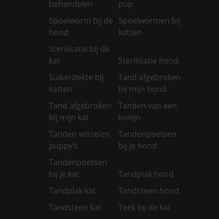
behandelen
pup
Spoelworm bij de
Spoelwormen bij
hond
katten
Sterilisatie bij de
kat
Sterilisatie hond
Suikerziekte bij
Tand afgebroken
katten
bij mijn hond
Tand afgebroken
Tanden van een
bij mijn kat
konijn
Tanden wisselen
Tandenpoetsen
puppy’s
bij je hond
Tandenpoetsen
bij je kat
Tandplak hond
Tandplak kat
Tandsteen hond
Tandsteen kat
Teek bij de kat