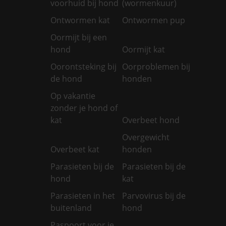
voorhuid bij hond
(wormenkuur)
Ontwormen kat
Ontwormen pup
Oormijt bij een
hond
Oormijt kat
Oorontsteking bij
Oorproblemen bij
de hond
honden
Op vakantie
zonder je hond of
kat
Overbeet hond
Overgewicht
Overbeet kat
honden
Parasieten bij de
Parasieten bij de
hond
kat
Parasieten in het
Parvovirus bij de
buitenland
hond
Paspoort voor je