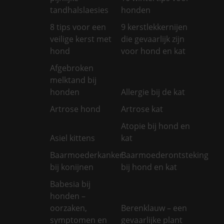
tandhalslaesies
honden
8 tips voor een
9 kerstlekkernijen
veilige kerst met
die gevaarlijk zijn
hond
voor hond en kat
Afgebroken
melktand bij
honden
Allergie bij de kat
Artrose hond
Artrose kat
Atopie bij hond en
Asiel kittens
kat
Baarmoederkanker
Baarmoederontsteking
bij konijnen
bij hond en kat
Babesia bij
honden –
oorzaken,
Berenklauw – een
symptomen en
gevaarlijke plant