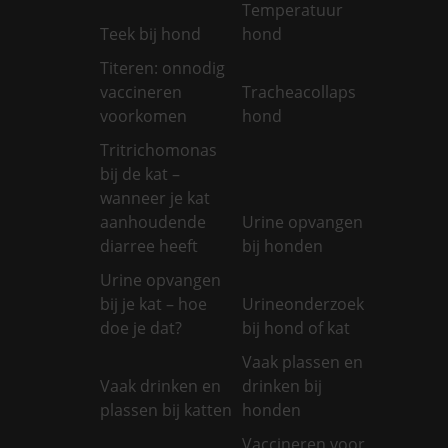
Temperatuur
Teek bij hond
hond
Titeren: onnodig
vaccineren
Tracheacollaps
voorkomen
hond
Tritrichomonas
bij de kat –
wanneer je kat
aanhoudende
Urine opvangen
diarree heeft
bij honden
Urine opvangen
bij je kat – hoe
Urineonderzoek
doe je dat?
bij hond of kat
Vaak plassen en
Vaak drinken en
drinken bij
plassen bij katten
honden
Vaccineren voor