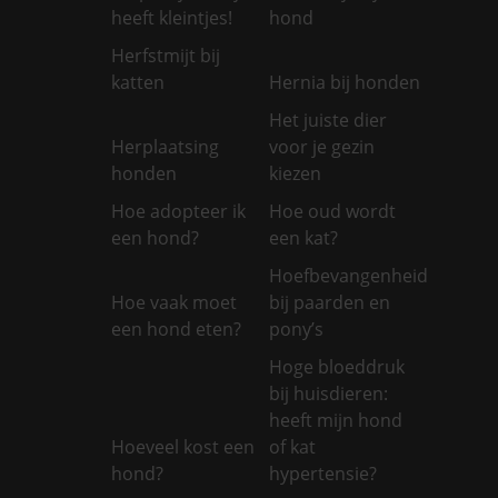
heeft kleintjes!
hond
Herfstmijt bij
katten
Hernia bij honden
Het juiste dier
Herplaatsing
voor je gezin
honden
kiezen
Hoe adopteer ik
Hoe oud wordt
een hond?
een kat?
Hoefbevangenheid
Hoe vaak moet
bij paarden en
een hond eten?
pony’s
Hoge bloeddruk
bij huisdieren:
heeft mijn hond
Hoeveel kost een
of kat
hond?
hypertensie?