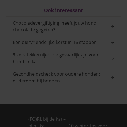
Ook interessant
Chocoladevergiftiging: heeft jouw hond
chocolade gegeten?
Een diervriendelijke kerst in 16 stappen
9 kerstlekkernijen die gevaarlijk zijn voor
hond en kat
Gezondheidscheck voor oudere honden:
ouderdom bij honden
(FO)RL bij de kat –
pijnlijke
10 wintertips voor