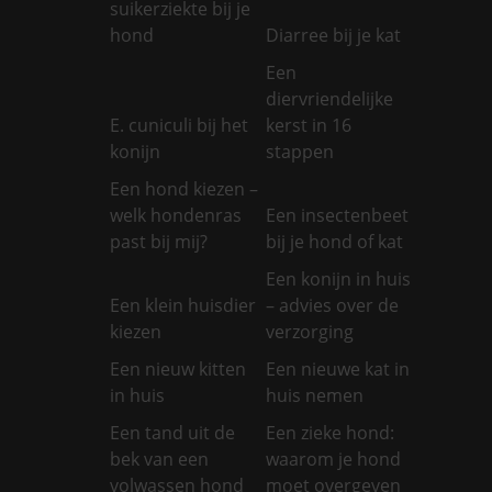
suikerziekte bij je
hond
Diarree bij je kat
Een
diervriendelijke
E. cuniculi bij het
kerst in 16
konijn
stappen
Een hond kiezen –
welk hondenras
Een insectenbeet
past bij mij?
bij je hond of kat
Een konijn in huis
Een klein huisdier
– advies over de
kiezen
verzorging
Een nieuw kitten
Een nieuwe kat in
in huis
huis nemen
Een tand uit de
Een zieke hond:
bek van een
waarom je hond
volwassen hond
moet overgeven