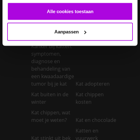
Je konijn laten
Je konijn laten
Alle cookies toestaan
castreren
steriliseren
Je konijnen
Aanpassen
vaccineren
Kanker bij honden
Kanker bij katten:
symptomen,
diagnose en
behandeling van
een kwaadaardige
tumor bij je kat
Kat adopteren
Kat buiten in de
Kat chippen
winter
kosten
Kat chippen, wat
moet je weten?
Kat en chocolade
Katten en
Kat stinkt uit bek
vuurwerk