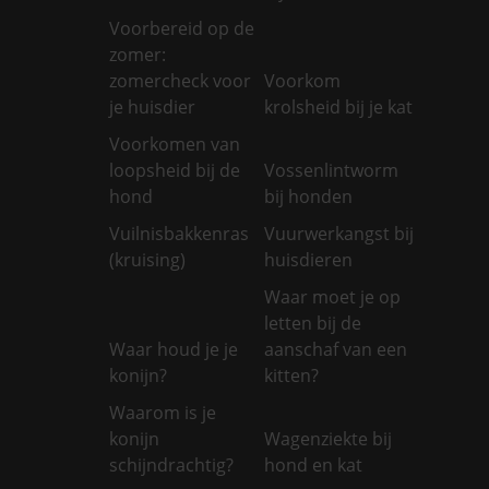
Voorbereid op de
zomer:
zomercheck voor
Voorkom
je huisdier
krolsheid bij je kat
Voorkomen van
loopsheid bij de
Vossenlintworm
hond
bij honden
Vuilnisbakkenras
Vuurwerkangst bij
(kruising)
huisdieren
Waar moet je op
letten bij de
Waar houd je je
aanschaf van een
konijn?
kitten?
Waarom is je
konijn
Wagenziekte bij
schijndrachtig?
hond en kat