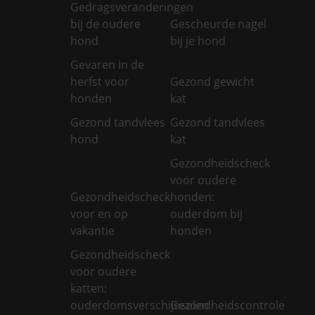
Gedragsveranderingen
bij de oudere
Gescheurde nagel
hond
bij je hond
Gevaren in de
herfst voor
Gezond gewicht
honden
kat
Gezond tandvlees
Gezond tandvlees
hond
kat
Gezondheidscheck
voor oudere
Gezondheidscheck
honden:
voor en op
ouderdom bij
vakantie
honden
Gezondheidscheck
voor oudere
katten:
ouderdomsverschijnselen
Gezondheidscontrole