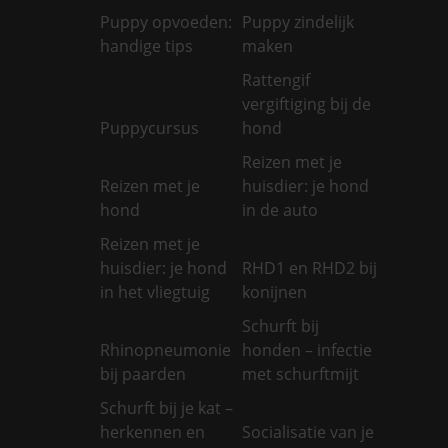
Puppy opvoeden:
Puppy zindelijk
handige tips
maken
Rattengif
vergiftiging bij de
Puppycursus
hond
Reizen met je
Reizen met je
huisdier: je hond
hond
in de auto
Reizen met je
huisdier: je hond
RHD1 en RHD2 bij
in het vliegtuig
konijnen
Schurft bij
Rhinopneumonie
honden – infectie
bij paarden
met schurftmijt
Schurft bij je kat –
herkennen en
Socialisatie van je