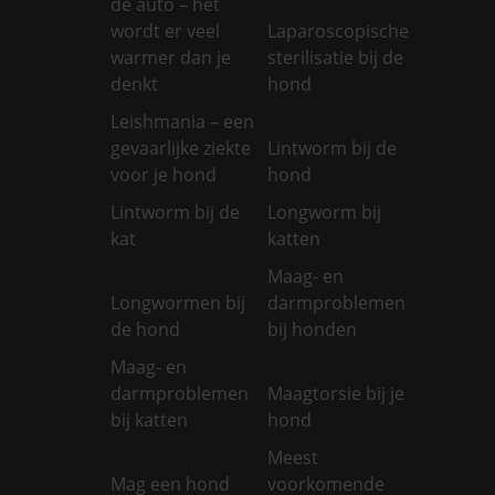
de auto – het
wordt er veel
Laparoscopische
warmer dan je
sterilisatie bij de
denkt
hond
Leishmania – een
gevaarlijke ziekte
Lintworm bij de
voor je hond
hond
Lintworm bij de
Longworm bij
kat
katten
Maag- en
Longwormen bij
darmproblemen
de hond
bij honden
Maag- en
darmproblemen
Maagtorsie bij je
bij katten
hond
Meest
Mag een hond
voorkomende