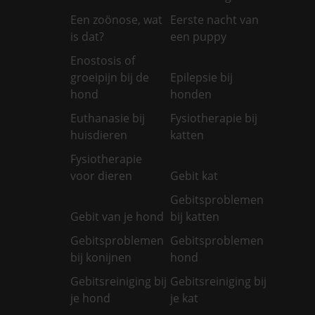
Een zoönose, wat
Eerste nacht van
is dat?
een puppy
Enostosis of
groeipijn bij de
Epilepsie bij
hond
honden
Euthanasie bij
Fysiotherapie bij
huisdieren
katten
Fysiotherapie
voor dieren
Gebit kat
Gebitsproblemen
Gebit van je hond
bij katten
Gebitsproblemen
Gebitsproblemen
bij konijnen
hond
Gebitsreiniging bij
Gebitsreiniging bij
je hond
je kat