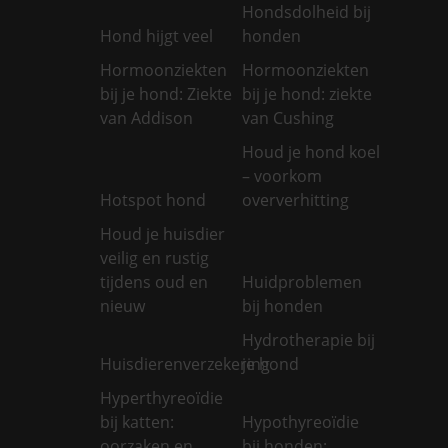
Hondsdolheid bij
Hond hijgt veel
honden
Hormoonziekten
Hormoonziekten
bij je hond: Ziekte
bij je hond: ziekte
van Addison
van Cushing
Houd je hond koel
– voorkom
Hotspot hond
oververhitting
Houd je huisdier
veilig en rustig
tijdens oud en
Huidproblemen
nieuw
bij honden
Hydrotherapie bij
Huisdierenverzekering
je hond
Hyperthyreoïdie
bij katten:
Hypothyreoïdie
oorzaken en
bij honden: