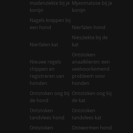
madenziekte bij je
Myxomatose bij je
konijn
konijn
Nagels knippen bij
een hond
Nierfalen hond
Niesziekte bij de
Nierfalen kat
kat
Ontstoken
Nieuwe regels
anaalklieren: een
chippen en
veelvoorkomend
registreren van
probleem voor
honden
honden
Ontstoken oog bij
Ontstoken oog bij
de hond
de kat
Ontstoken
Ontstoken
tandvlees hond
tandvlees kat
Ontstoken
Ontwormen hond