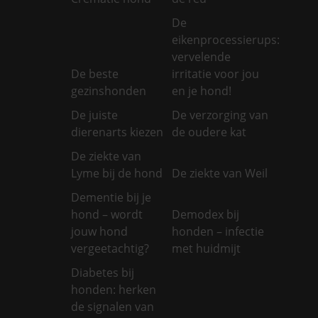
De
eikenprocessierups:
vervelende
De beste
irritatie voor jou
gezinshonden
en je hond!
De juiste
De verzorging van
dierenarts kiezen
de oudere kat
De ziekte van
Lyme bij de hond
De ziekte van Weil
Dementie bij je
hond – wordt
Demodex bij
jouw hond
honden – infectie
vergeetachtig?
met huidmijt
Diabetes bij
honden: herken
de signalen van