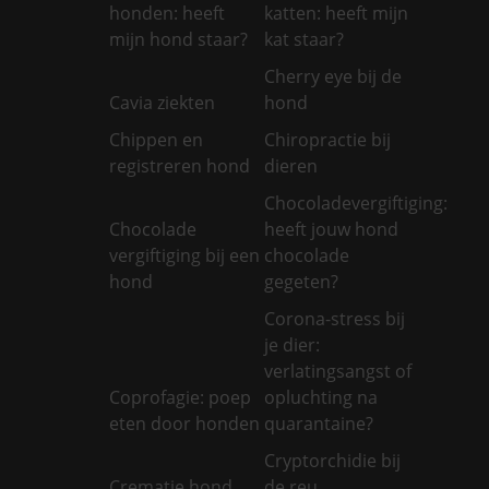
honden: heeft
katten: heeft mijn
mijn hond staar?
kat staar?
Cherry eye bij de
Cavia ziekten
hond
Chippen en
Chiropractie bij
registreren hond
dieren
Chocoladevergiftiging:
Chocolade
heeft jouw hond
vergiftiging bij een
chocolade
hond
gegeten?
Corona-stress bij
je dier:
verlatingsangst of
Coprofagie: poep
opluchting na
eten door honden
quarantaine?
Cryptorchidie bij
Crematie hond
de reu