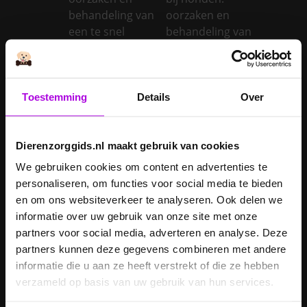
behandeling van
oorzaken en
een te snel
behandeling van
werkende
een trage
schildklier
schildklier
Is een kerstboom
Toestemming
Details
Over
giftig voor
Inentingen hond
honden?
Je hond heeft
Dierenzorggids.nl maakt gebruik van cookies
Je cavia verzorgen
diarree
We gebruiken cookies om content en advertenties te
Je hond wordt
personaliseren, om functies voor social media te bieden
geopereerd – wat
en om ons websiteverkeer te analyseren. Ook delen we
kan je
Je kat naar een
informatie over uw gebruik van onze site met onze
verwachten?
pension brengen
partners voor social media, adverteren en analyse. Deze
partners kunnen deze gegevens combineren met andere
Je kat wordt
informatie die u aan ze heeft verstrekt of die ze hebben
geopereerd – wat
verzameld op basis van uw gebruik van hun services.
kan je
Je kater laten
verwachten?
castreren