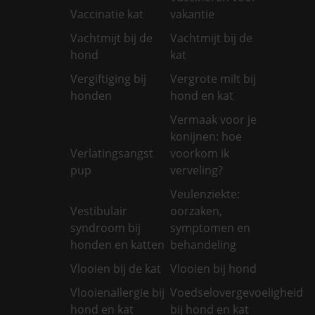
Vaccinatie kat
vakantie
Vachtmijt bij de
Vachtmijt bij de
hond
kat
Vergiftiging bij
Vergrote milt bij
honden
hond en kat
Vermaak voor je
konijnen: hoe
Verlatingsangst
voorkom ik
pup
verveling?
Veulenziekte:
Vestibulair
oorzaken,
syndroom bij
symptomen en
honden en katten
behandeling
Vlooien bij de kat
Vlooien bij hond
Vlooienallergie bij
Voedselovergevoeligheid
hond en kat
bij hond en kat