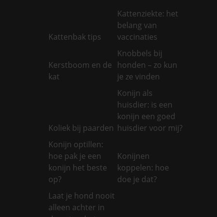
Kattenziekte: het
belang van
Kattenbak tips
vaccinaties
Knobbels bij
Kerstboom en de
honden – zo kun
kat
je ze vinden
Konijn als
huisdier: is een
konijn een goed
Koliek bij paarden
huisdier voor mij?
Konijn optillen:
hoe pak je een
Konijnen
konijn het beste
koppelen: hoe
op?
doe je dat?
Laat je hond nooit
alleen achter in